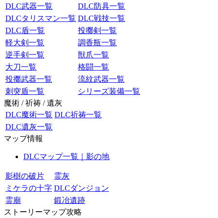
DLC武器一覧
DLC防具一覧
DLCタリスマン一覧
DLC戦技一覧
DLC盾一覧
投擲剣一覧
軽大剣一覧
調香瓶一覧
逆手剣一覧
獣爪一覧
大刀一覧
格闘一覧
投擲武器一覧
流紋武器一覧
刺突盾一覧
シリーズ装備一覧
魔術 / 祈祷 / 遺灰
DLC魔術一覧
DLC祈祷一覧
DLC遺灰一覧
マップ情報
DLCマップ一覧｜影の地
影樹の破片
霊灰
ミケラの十字
DLCダンジョン
霊廟
鍛冶遺跡
ストーリーマップ攻略