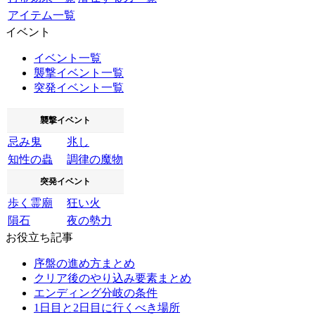
アイテム一覧
イベント
イベント一覧
襲撃イベント一覧
突発イベント一覧
襲撃イベント
忌み鬼
兆し
知性の蟲
調律の魔物
突発イベント
歩く霊廟
狂い火
隕石
夜の勢力
お役立ち記事
序盤の進め方まとめ
クリア後のやり込み要素まとめ
エンディング分岐の条件
1日目と2日目に行くべき場所