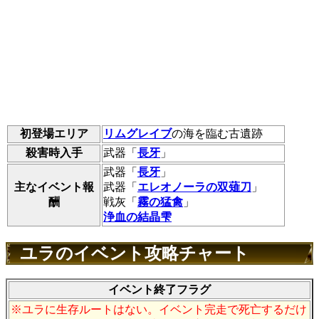
初登場エリア
リムグレイブ
の海を臨む古遺跡
殺害時入手
武器「
長牙
」
武器「
長牙
」
主なイベント報
武器「
エレオノーラの双薙刀
」
酬
戦灰「
霧の猛禽
」
浄血の結晶雫
ユラのイベント攻略チャート
イベント終了フラグ
※ユラに生存ルートはない。イベント完走で死亡するだけ