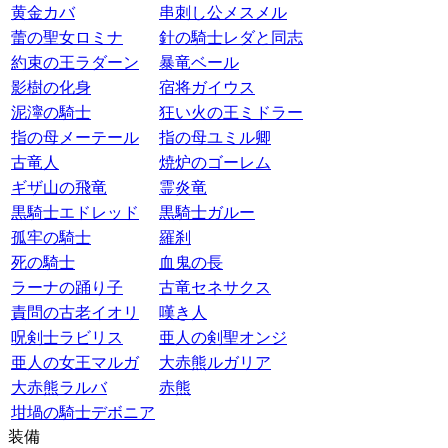
黄金カバ
串刺し公メスメル
蕾の聖女ロミナ
針の騎士レダと同志
約束の王ラダーン
暴竜ベール
影樹の化身
宿将ガイウス
泥濘の騎士
狂い火の王ミドラー
指の母メーテール
指の母ユミル卿
古竜人
焼炉のゴーレム
ギザ山の飛竜
霊炎竜
黒騎士エドレッド
黒騎士ガルー
孤牢の騎士
羅刹
死の騎士
血鬼の長
ラーナの踊り子
古竜セネサクス
責問の古老イオリ
嘆き人
呪剣士ラビリス
亜人の剣聖オンジ
亜人の女王マルガ
大赤熊ルガリア
大赤熊ラルバ
赤熊
坩堝の騎士デボニア
装備