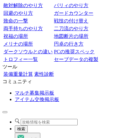
敵対解除のやり方
パリィのやり方
回避のやり方
ガードカウンター
致命の一撃
戦技の付け替え
両手持ちのやり方
二刀流のやり方
祝福の場所
地図断片の場所
メリナの場所
円卓の行き方
ダークソウルとの違い
PCの推奨スペック
トロフィー一覧
セーブデータの複製
ツール
装備重量計算
素性診断
コミュニティ
マルチ募集掲示板
アイテム交換掲示板
検索