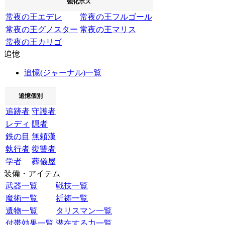
強化ボス
常夜の王エデレ
常夜の王フルゴール
常夜の王グノスター
常夜の王マリス
常夜の王カリゴ
追憶
追憶(ジャーナル)一覧
追憶個別
追跡者
守護者
レディ
隠者
鉄の目
無頼漢
執行者
復讐者
学者
葬儀屋
装備・アイテム
武器一覧
戦技一覧
魔術一覧
祈祷一覧
遺物一覧
タリスマン一覧
付帯効果一覧
潜在する力一覧