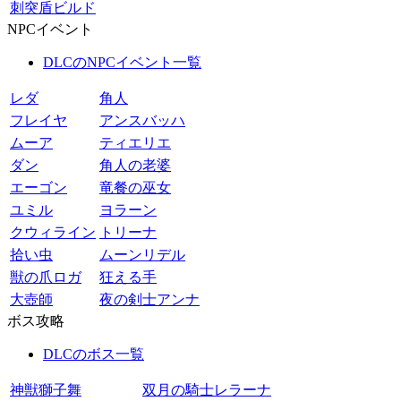
刺突盾ビルド
NPCイベント
DLCのNPCイベント一覧
レダ
角人
フレイヤ
アンスバッハ
ムーア
ティエリエ
ダン
角人の老婆
エーゴン
竜餐の巫女
ユミル
ヨラーン
クウィライン
トリーナ
拾い虫
ムーンリデル
獣の爪ロガ
狂える手
大壺師
夜の剣士アンナ
ボス攻略
DLCのボス一覧
神獣獅子舞
双月の騎士レラーナ