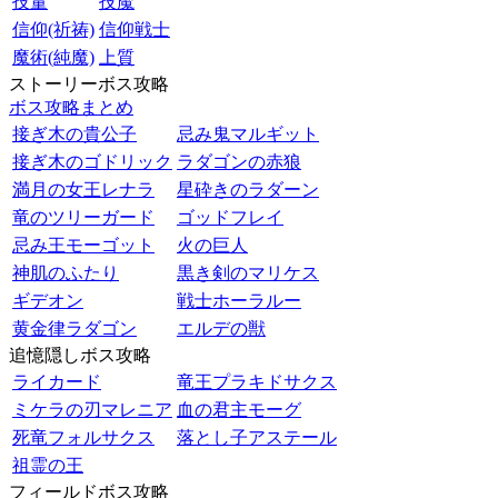
技量
技魔
信仰(祈祷)
信仰戦士
魔術(純魔)
上質
ストーリーボス攻略
ボス攻略まとめ
接ぎ木の貴公子
忌み鬼マルギット
接ぎ木のゴドリック
ラダゴンの赤狼
満月の女王レナラ
星砕きのラダーン
竜のツリーガード
ゴッドフレイ
忌み王モーゴット
火の巨人
神肌のふたり
黒き剣のマリケス
ギデオン
戦士ホーラルー
黄金律ラダゴン
エルデの獣
追憶隠しボス攻略
ライカード
竜王プラキドサクス
ミケラの刃マレニア
血の君主モーグ
死竜フォルサクス
落とし子アステール
祖霊の王
フィールドボス攻略