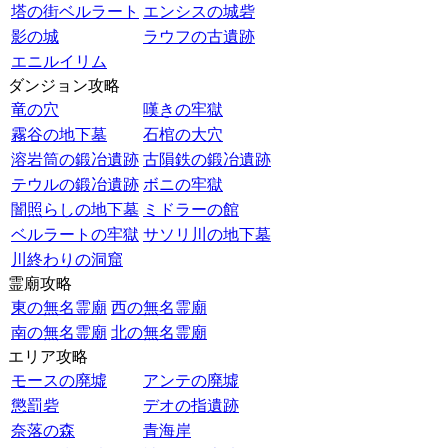
塔の街ベルラート
エンシスの城砦
影の城
ラウフの古遺跡
エニルイリム
ダンジョン攻略
竜の穴
嘆きの牢獄
霧谷の地下墓
石棺の大穴
溶岩筒の鍛冶遺跡
古隕鉄の鍛冶遺跡
テウルの鍛冶遺跡
ボニの牢獄
闇照らしの地下墓
ミドラーの館
ベルラートの牢獄
サソリ川の地下墓
川終わりの洞窟
霊廟攻略
東の無名霊廟
西の無名霊廟
南の無名霊廟
北の無名霊廟
エリア攻略
モースの廃墟
アンテの廃墟
懲罰砦
デオの指遺跡
奈落の森
青海岸