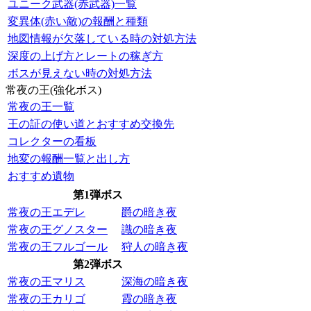
ユニーク武器(赤武器)一覧
変異体(赤い敵)の報酬と種類
地図情報が欠落している時の対処方法
深度の上げ方とレートの稼ぎ方
ボスが見えない時の対処方法
常夜の王(強化ボス)
常夜の王一覧
王の証の使い道とおすすめ交換先
コレクターの看板
地変の報酬一覧と出し方
おすすめ遺物
第1弾ボス
常夜の王エデレ
爵の暗き夜
常夜の王グノスター
識の暗き夜
常夜の王フルゴール
狩人の暗き夜
第2弾ボス
常夜の王マリス
深海の暗き夜
常夜の王カリゴ
霞の暗き夜