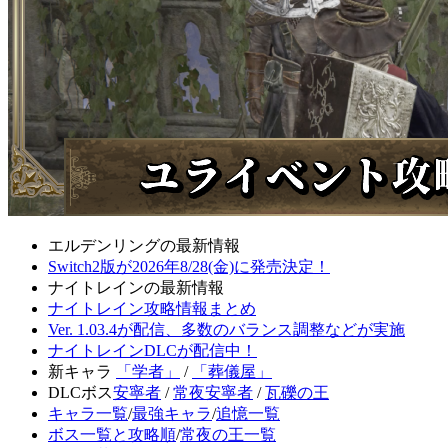
エルデンリングの最新情報
Switch2版が2026年8/28(金)に発売決定！
ナイトレインの最新情報
ナイトレイン攻略情報まとめ
Ver. 1.03.4が配信、多数のバランス調整などが実施
ナイトレインDLCが配信中！
新キャラ
「学者」
/
「葬儀屋」
DLCボス
安寧者
/
常夜安寧者
/
瓦礫の王
キャラ一覧
/
最強キャラ
/
追憶一覧
ボス一覧と攻略順
/
常夜の王一覧