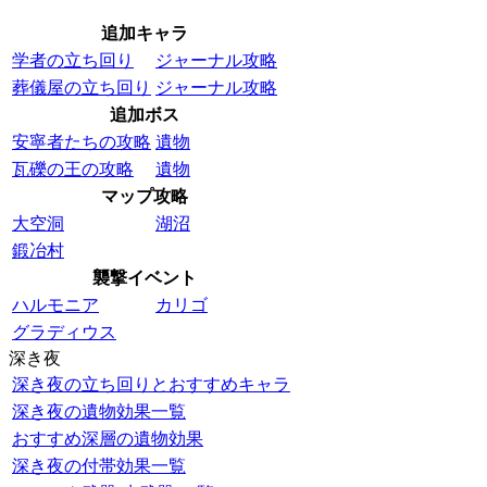
追加キャラ
学者の立ち回り
ジャーナル攻略
葬儀屋の立ち回り
ジャーナル攻略
追加ボス
安寧者たちの攻略
遺物
瓦礫の王の攻略
遺物
マップ攻略
大空洞
湖沼
鍛冶村
襲撃イベント
ハルモニア
カリゴ
グラディウス
深き夜
深き夜の立ち回りとおすすめキャラ
深き夜の遺物効果一覧
おすすめ深層の遺物効果
深き夜の付帯効果一覧