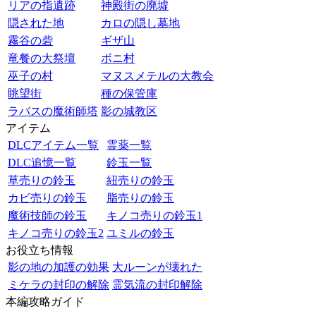
リアの指遺跡
神殿街の廃墟
隠された地
カロの隠し墓地
霧谷の砦
ギザ山
竜餐の大祭壇
ボニ村
巫子の村
マヌスメテルの大教会
眺望街
種の保管庫
ラバスの魔術師塔
影の城教区
アイテム
DLCアイテム一覧
霊薬一覧
DLC追憶一覧
鈴玉一覧
草売りの鈴玉
紐売りの鈴玉
カビ売りの鈴玉
脂売りの鈴玉
魔術技師の鈴玉
キノコ売りの鈴玉1
キノコ売りの鈴玉2
ユミルの鈴玉
お役立ち情報
影の地の加護の効果
大ルーンが壊れた
ミケラの封印の解除
霊気流の封印解除
本編攻略ガイド