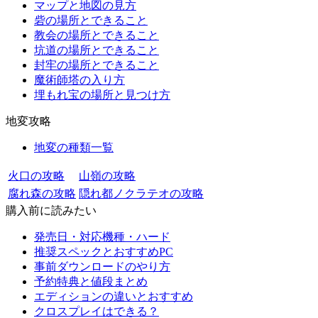
マップと地図の見方
砦の場所とできること
教会の場所とできること
坑道の場所とできること
封牢の場所とできること
魔術師塔の入り方
埋もれ宝の場所と見つけ方
地変攻略
地変の種類一覧
火口の攻略
山嶺の攻略
腐れ森の攻略
隠れ都ノクラテオの攻略
購入前に読みたい
発売日・対応機種・ハード
推奨スペックとおすすめPC
事前ダウンロードのやり方
予約特典と値段まとめ
エディションの違いとおすすめ
クロスプレイはできる？