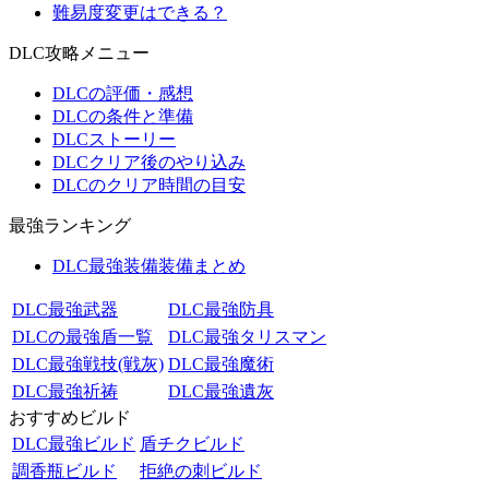
難易度変更はできる？
DLC攻略メニュー
DLCの評価・感想
DLCの条件と準備
DLCストーリー
DLCクリア後のやり込み
DLCのクリア時間の目安
最強ランキング
DLC最強装備装備まとめ
DLC最強武器
DLC最強防具
DLCの最強盾一覧
DLC最強タリスマン
DLC最強戦技(戦灰)
DLC最強魔術
DLC最強祈祷
DLC最強遺灰
おすすめビルド
DLC最強ビルド
盾チクビルド
調香瓶ビルド
拒絶の刺ビルド