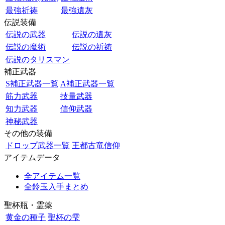
最強祈祷
最強遺灰
伝説装備
伝説の武器
伝説の遺灰
伝説の魔術
伝説の祈祷
伝説のタリスマン
補正武器
S補正武器一覧
A補正武器一覧
筋力武器
技量武器
知力武器
信仰武器
神秘武器
その他の装備
ドロップ武器一覧
王都古竜信仰
アイテムデータ
全アイテム一覧
全鈴玉入手まとめ
聖杯瓶・霊薬
黄金の種子
聖杯の雫