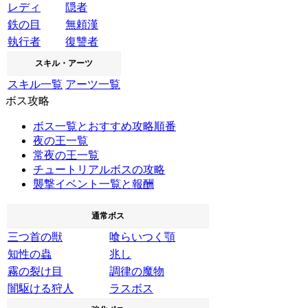
レディ
隠者
鉄の目
無頼漢
執行者
復讐者
スキル・アーツ
スキル一覧
アーツ一覧
ボス攻略
ボス一覧とおすすめ攻略順番
夜の王一覧
常夜の王一覧
チュートリアルボスの攻略
襲撃イベント一覧と報酬
通常ボス
三つ首の獣
喰らいつく顎
知性の蟲
兆し
霧の裂け目
調律の魔物
闇駆ける狩人
ラスボス