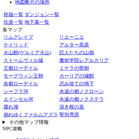
地図断片の場所
祝福一覧
ダンジョン一覧
坑道一覧
地下墓一覧
各マップ
リムグレイブ
リエーニエ
ケイリッド
アルター高原
火山館(ゲルミア火山)
巨人たちの山嶺
ストームヴィル城
魔術学院レアルカリア
王都ローデイル
ミケラの聖樹
モーグウィン王朝
カーリアの城館
灰都ローデイル
忌み捨ての地下
シーフラ河
永遠の都ノクローン
エインセル河
永遠の都ノクステラ
腐れ湖
深き根の底
崩れゆくファルムアズラ
聖別雪原
その他マップ情報
NPC攻略