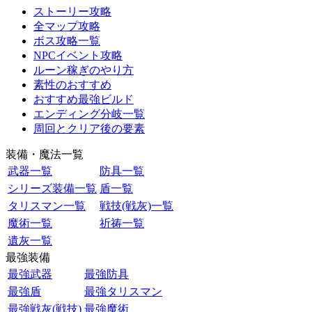
ストーリー攻略
全マップ攻略
ボス攻略一覧
NPCイベント攻略
ルーン稼ぎのやり方
素性のおすすめ
おすすめ最強ビルド
エンディング分岐一覧
周回とクリア後の要素
装備・魔法一覧
武器一覧
防具一覧
シリーズ装備一覧
盾一覧
タリスマン一覧
戦技(戦灰)一覧
魔術一覧
祈祷一覧
遺灰一覧
最強装備
最強武器
最強防具
最強盾
最強タリスマン
最強戦灰(戦技)
最強魔術