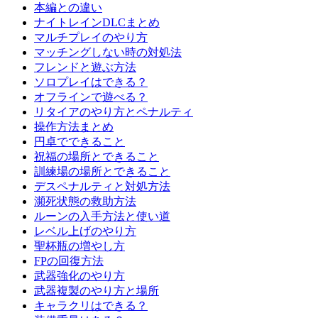
本編との違い
ナイトレインDLCまとめ
マルチプレイのやり方
マッチングしない時の対処法
フレンドと遊ぶ方法
ソロプレイはできる？
オフラインで遊べる？
リタイアのやり方とペナルティ
操作方法まとめ
円卓でできること
祝福の場所とできること
訓練場の場所とできること
デスペナルティと対処方法
瀕死状態の救助方法
ルーンの入手方法と使い道
レベル上げのやり方
聖杯瓶の増やし方
FPの回復方法
武器強化のやり方
武器複製のやり方と場所
キャラクリはできる？