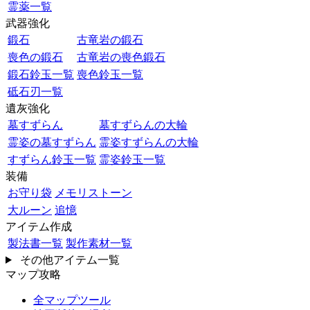
霊薬一覧
武器強化
鍛石
古竜岩の鍛石
喪色の鍛石
古竜岩の喪色鍛石
鍛石鈴玉一覧
喪色鈴玉一覧
砥石刃一覧
遺灰強化
墓すずらん
墓すずらんの大輪
霊姿の墓すずらん
霊姿すずらんの大輪
すずらん鈴玉一覧
霊姿鈴玉一覧
装備
お守り袋
メモリストーン
大ルーン
追憶
アイテム作成
製法書一覧
製作素材一覧
その他アイテム一覧
マップ攻略
全マップツール