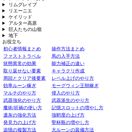
リムグレイブ
リエーニエ
ケイリッド
アルター高原
巨人たちの山嶺
地下
お役立ち
初心者情報まとめ
操作方法まとめ
ファストトラベル
馬の入手方法
状態異常の効果
能力補正の違い
取り返せない要素
キャラクリ作成
周回とクリア後要素
レベル上げのやり方
効率ルーン稼ぎ
モーグウィン王朝稼ぎ
マルチのやり方
侵入のやり方
武器強化のやり方
武器派生のやり方
魔術/祈祷の使い方
記憶スロットの増やし方
遺灰の強化方法
強靭度の上げ方
発見力の上げ方
聖杯瓶の増やし方
追憶の複製方法
大ルーンの装備方法