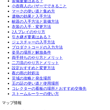
装備重量はある？
小壺商人のバザーでできること
マークの使い道と集め方
遺物の効果と入手方法
献器の入手方法と装備方法
衣装の入手・変更方法
2人プレイのやり方
引き継ぎ要素はある？
ジェスチャーの入手方法
プロダクトコードの入力方法
姿見の場所と解放条件
両手持ちのやり方とメリット
二刀流のやり方とメリット
設定おすすめと変更方法
夜の雨の対処法
災域の攻略と発生場所
王の証の使い道と使用場所
コレクターの看板の場所とおすすめ交換先
ストームルーラーの使い方
マップ情報