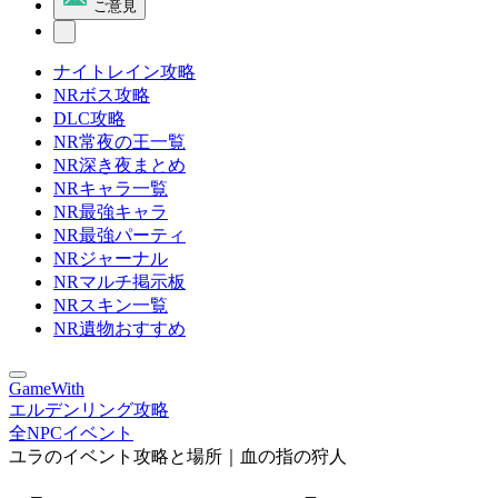
ご意見
ナイトレイン攻略
NRボス攻略
DLC攻略
NR常夜の王一覧
NR深き夜まとめ
NRキャラ一覧
NR最強キャラ
NR最強パーティ
NRジャーナル
NRマルチ掲示板
NRスキン一覧
NR遺物おすすめ
GameWith
エルデンリング攻略
全NPCイベント
ユラのイベント攻略と場所｜血の指の狩人