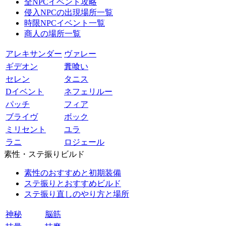
全NPCイベント攻略
侵入NPCの出現場所一覧
時限NPCイベント一覧
商人の場所一覧
アレキサンダー
ヴァレー
ギデオン
糞喰い
セレン
タニス
Dイベント
ネフェリルー
パッチ
フィア
ブライヴ
ボック
ミリセント
ユラ
ラニ
ロジェール
素性・ステ振りビルド
素性のおすすめと初期装備
ステ振りとおすすめビルド
ステ振り直しのやり方と場所
神秘
脳筋