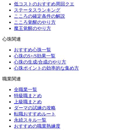
低コストのおすすめ周回クエ
ステータスランキング
こころの確定条件の解説
こころ覚醒のやり方
魔王覚醒のやり方
心珠関連
おすすめ心珠一覧
心珠のS+/S効果一覧
心珠の生成/合成のやり方
心珠ポイントの効率的な集め方
職業関連
全職業一覧
特級職まとめ
上級職まとめ
ダーマの試練の攻略
転職おすすめルート
永続スキル一覧
おすすめの職業熟練度