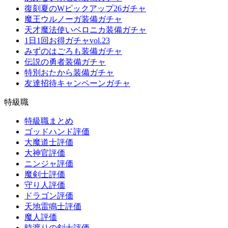
復刻夏のWピックアップ26ガチャ
魔王ウルノーガ装備ガチャ
天才魔法使いベロニカ装備ガチャ
1日1回お得ガチャvol.23
みずのはごろも装備ガチャ
伝説の勇者装備ガチャ
特別おたから装備ガチャ
友達招待キャンペーンガチャ
特級職
特級職まとめ
ゴッドハンド評価
大魔道士評価
大神官評価
ニンジャ評価
魔剣士評価
守り人評価
ドラゴン評価
天地雷鳴士評価
魔人評価
時渡りの剣士評価