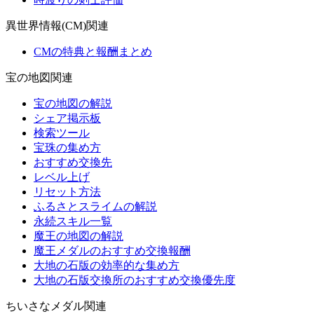
異世界情報(CM)関連
CMの特典と報酬まとめ
宝の地図関連
宝の地図の解説
シェア掲示板
検索ツール
宝珠の集め方
おすすめ交換先
レベル上げ
リセット方法
ふるさとスライムの解説
永続スキル一覧
魔王の地図の解説
魔王メダルのおすすめ交換報酬
大地の石版の効率的な集め方
大地の石版交換所のおすすめ交換優先度
ちいさなメダル関連