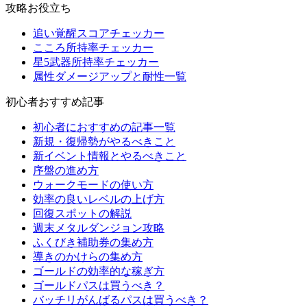
攻略お役立ち
追い覚醒スコアチェッカー
こころ所持率チェッカー
星5武器所持率チェッカー
属性ダメージアップと耐性一覧
初心者おすすめ記事
初心者におすすめの記事一覧
新規・復帰勢がやるべきこと
新イベント情報とやるべきこと
序盤の進め方
ウォークモードの使い方
効率の良いレベルの上げ方
回復スポットの解説
週末メタルダンジョン攻略
ふくびき補助券の集め方
導きのかけらの集め方
ゴールドの効率的な稼ぎ方
ゴールドパスは買うべき？
バッチリがんばるパスは買うべき？