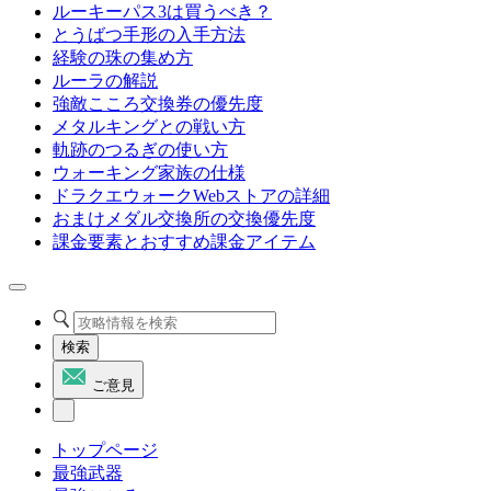
ルーキーパス3は買うべき？
とうばつ手形の入手方法
経験の珠の集め方
ルーラの解説
強敵こころ交換券の優先度
メタルキングとの戦い方
軌跡のつるぎの使い方
ウォーキング家族の仕様
ドラクエウォークWebストアの詳細
おまけメダル交換所の交換優先度
課金要素とおすすめ課金アイテム
検索
ご意見
トップページ
最強武器