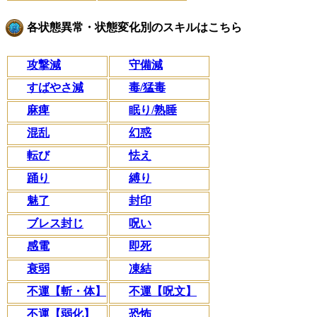
各状態異常・状態変化別のスキルはこちら
攻撃減
守備減
すばやさ減
毒/猛毒
麻痺
眠り/熟睡
混乱
幻惑
転び
怯え
踊り
縛り
魅了
封印
ブレス封じ
呪い
感電
即死
衰弱
凍結
不運【斬・体】
不運【呪文】
不運【弱化】
恐怖