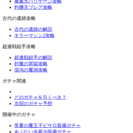
暴嵐天バリゲーン攻略
灼爍天ブレア攻略
古代の遺跡攻略
古代の遺跡の解説
キラーマシン2攻略
超連戦組手攻略
超連戦組手の解説
封魔の冥獄攻略
混沌の魔洞攻略
ガチャ関連
どのガチャを引くべき？
次回のガチャ予想
開催中のガチャ
常夏の魔王子ピサロ装備ガチャ
あぶない水着26装備ガチャ