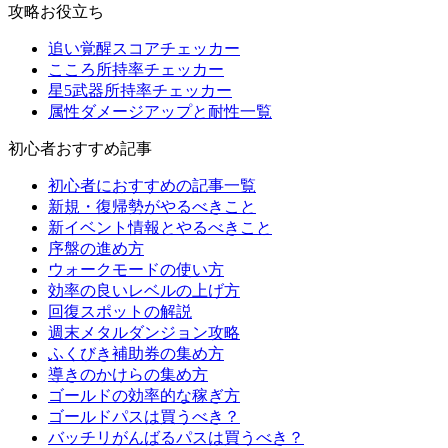
攻略お役立ち
追い覚醒スコアチェッカー
こころ所持率チェッカー
星5武器所持率チェッカー
属性ダメージアップと耐性一覧
初心者おすすめ記事
初心者におすすめの記事一覧
新規・復帰勢がやるべきこと
新イベント情報とやるべきこと
序盤の進め方
ウォークモードの使い方
効率の良いレベルの上げ方
回復スポットの解説
週末メタルダンジョン攻略
ふくびき補助券の集め方
導きのかけらの集め方
ゴールドの効率的な稼ぎ方
ゴールドパスは買うべき？
バッチリがんばるパスは買うべき？