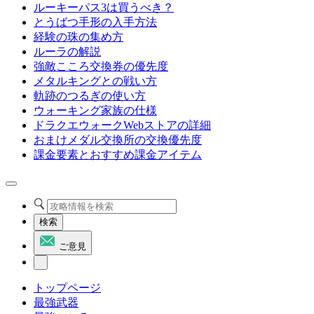
ルーキーパス3は買うべき？
とうばつ手形の入手方法
経験の珠の集め方
ルーラの解説
強敵こころ交換券の優先度
メタルキングとの戦い方
軌跡のつるぎの使い方
ウォーキング家族の仕様
ドラクエウォークWebストアの詳細
おまけメダル交換所の交換優先度
課金要素とおすすめ課金アイテム
検索
ご意見
トップページ
最強武器