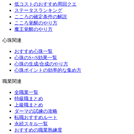
低コストのおすすめ周回クエ
ステータスランキング
こころの確定条件の解説
こころ覚醒のやり方
魔王覚醒のやり方
心珠関連
おすすめ心珠一覧
心珠のS+/S効果一覧
心珠の生成/合成のやり方
心珠ポイントの効率的な集め方
職業関連
全職業一覧
特級職まとめ
上級職まとめ
ダーマの試練の攻略
転職おすすめルート
永続スキル一覧
おすすめの職業熟練度