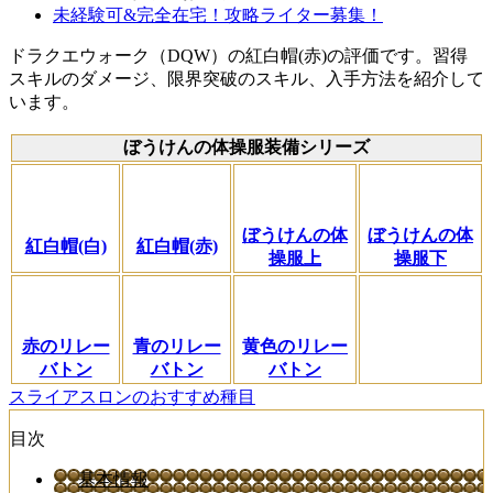
未経験可&完全在宅！攻略ライター募集！
ドラクエウォーク（DQW）の紅白帽(赤)の評価です。習得
スキルのダメージ、限界突破のスキル、入手方法を紹介して
います。
ぼうけんの体操服装備シリーズ
ぼうけんの体
ぼうけんの体
紅白帽(白)
紅白帽(赤)
操服上
操服下
赤のリレー
青のリレー
黄色のリレー
バトン
バトン
バトン
スライアスロンのおすすめ種目
目次
基本情報