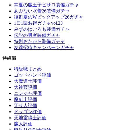
常夏の魔王子ピサロ装備ガチャ
あぶない水着26装備ガチャ
復刻夏のWピックアップ26ガチャ
1日1回お得ガチャvol.23
みずのはごろも装備ガチャ
伝説の勇者装備ガチャ
特別おたから装備ガチャ
友達招待キャンペーンガチャ
特級職
特級職まとめ
ゴッドハンド評価
大魔道士評価
大神官評価
ニンジャ評価
魔剣士評価
守り人評価
ドラゴン評価
天地雷鳴士評価
魔人評価
時渡りの剣士評価