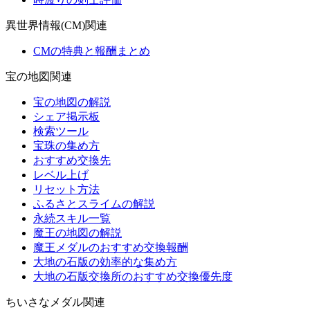
異世界情報(CM)関連
CMの特典と報酬まとめ
宝の地図関連
宝の地図の解説
シェア掲示板
検索ツール
宝珠の集め方
おすすめ交換先
レベル上げ
リセット方法
ふるさとスライムの解説
永続スキル一覧
魔王の地図の解説
魔王メダルのおすすめ交換報酬
大地の石版の効率的な集め方
大地の石版交換所のおすすめ交換優先度
ちいさなメダル関連