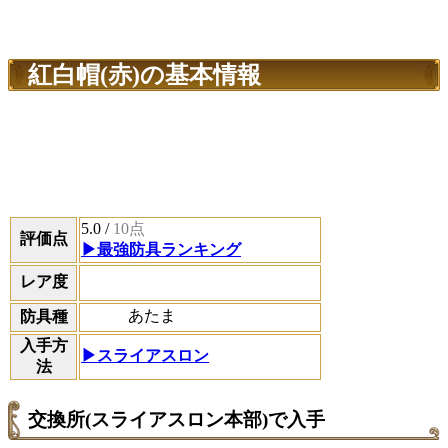
紅白帽(赤)の基本情報
5.0
/
10点
評価点
▶最強防具ランキング
レア度
あたま
防具種
入手方
▶スライアスロン
法
交換所(スライアスロン本部)で入手