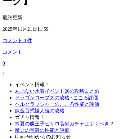
ーク】
最終更新:
2025年11月21日11:59
コメント
0
件
コメント
0
イベント情報！
あぶない水着イベント26の攻略まとめ
ドラゴンコープスの攻略
/
こころ評価
ヘルクラッシャーのこころ性能と評価
錬金百式怪人編の攻略
ガチャ情報！
常夏の魔王子ピサロ装備ガチャは引くべき？
魔力の宝鞭の性能と評価
GameWithからのお知らせ