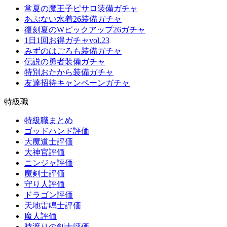
常夏の魔王子ピサロ装備ガチャ
あぶない水着26装備ガチャ
復刻夏のWピックアップ26ガチャ
1日1回お得ガチャvol.23
みずのはごろも装備ガチャ
伝説の勇者装備ガチャ
特別おたから装備ガチャ
友達招待キャンペーンガチャ
特級職
特級職まとめ
ゴッドハンド評価
大魔道士評価
大神官評価
ニンジャ評価
魔剣士評価
守り人評価
ドラゴン評価
天地雷鳴士評価
魔人評価
時渡りの剣士評価