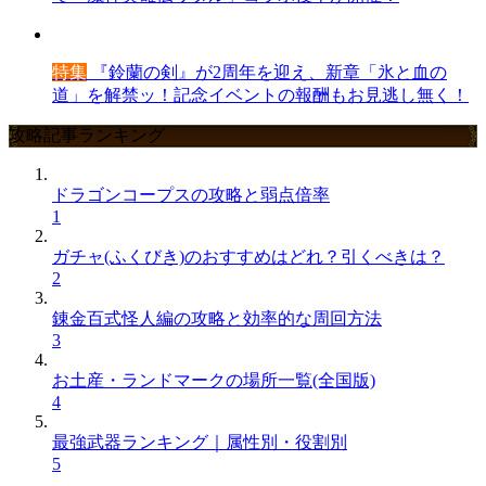
特集
『鈴蘭の剣』が2周年を迎え、新章「氷と血の
道」を解禁ッ！記念イベントの報酬もお見逃し無く！
攻略記事ランキング
ドラゴンコープスの攻略と弱点倍率
1
ガチャ(ふくびき)のおすすめはどれ？引くべきは？
2
錬金百式怪人編の攻略と効率的な周回方法
3
お土産・ランドマークの場所一覧(全国版)
4
最強武器ランキング｜属性別・役割別
5