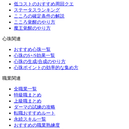
低コストのおすすめ周回クエ
ステータスランキング
こころの確定条件の解説
こころ覚醒のやり方
魔王覚醒のやり方
心珠関連
おすすめ心珠一覧
心珠のS+/S効果一覧
心珠の生成/合成のやり方
心珠ポイントの効率的な集め方
職業関連
全職業一覧
特級職まとめ
上級職まとめ
ダーマの試練の攻略
転職おすすめルート
永続スキル一覧
おすすめの職業熟練度