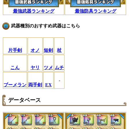
最強武器ランキング
最強防具ランキング
武器種別のおすすめ武器はこちら
片手剣
オノ
短剣
杖
こん
ヤリ
ツメ
ムチ
-
ブーメラン
両手剣
EX
データベース