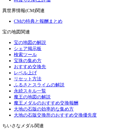
異世界情報(CM)関連
CMの特典と報酬まとめ
宝の地図関連
宝の地図の解説
シェア掲示板
検索ツール
宝珠の集め方
おすすめ交換先
レベル上げ
リセット方法
ふるさとスライムの解説
永続スキル一覧
魔王の地図の解説
魔王メダルのおすすめ交換報酬
大地の石版の効率的な集め方
大地の石版交換所のおすすめ交換優先度
ちいさなメダル関連