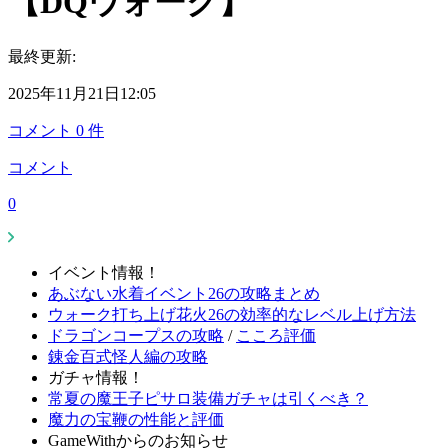
【DQウォーク】
最終更新:
2025年11月21日12:05
コメント
0
件
コメント
0
イベント情報！
あぶない水着イベント26の攻略まとめ
ウォーク打ち上げ花火26の効率的なレベル上げ方法
ドラゴンコープスの攻略
/
こころ評価
錬金百式怪人編の攻略
ガチャ情報！
常夏の魔王子ピサロ装備ガチャは引くべき？
魔力の宝鞭の性能と評価
GameWithからのお知らせ