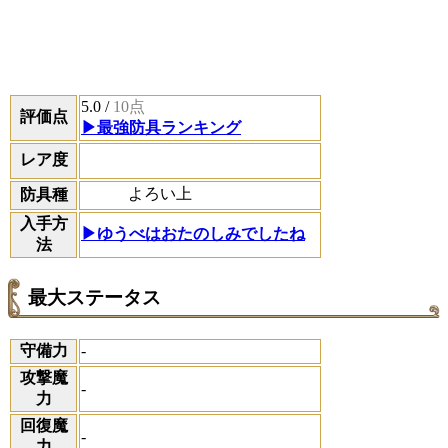
5.0
/
10点
評価点
▶最強防具ランキング
レア度
よろい上
防具種
入手方
▶ゆうべはおたのしみでしたね
法
最大ステータス
守備力
-
攻撃魔
-
力
回復魔
-
力