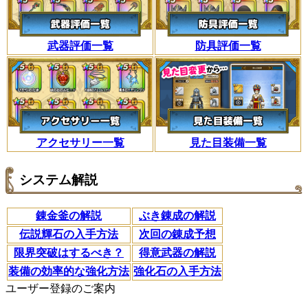
武器評価一覧
防具評価一覧
アクセサリー一覧
見た目装備一覧
システム解説
錬金釜の解説
ぶき錬成の解説
伝説輝石の入手方法
次回の錬成予想
限界突破はするべき？
得意武器の解説
装備の効率的な強化方法
強化石の入手方法
ユーザー登録のご案内