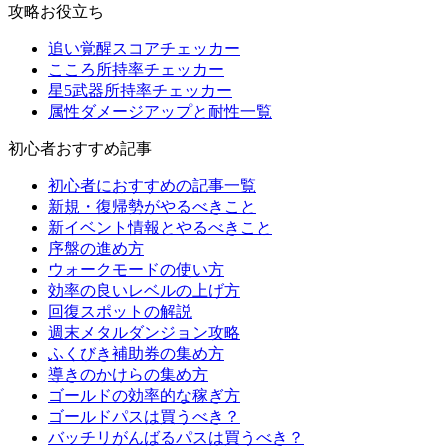
攻略お役立ち
追い覚醒スコアチェッカー
こころ所持率チェッカー
星5武器所持率チェッカー
属性ダメージアップと耐性一覧
初心者おすすめ記事
初心者におすすめの記事一覧
新規・復帰勢がやるべきこと
新イベント情報とやるべきこと
序盤の進め方
ウォークモードの使い方
効率の良いレベルの上げ方
回復スポットの解説
週末メタルダンジョン攻略
ふくびき補助券の集め方
導きのかけらの集め方
ゴールドの効率的な稼ぎ方
ゴールドパスは買うべき？
バッチリがんばるパスは買うべき？