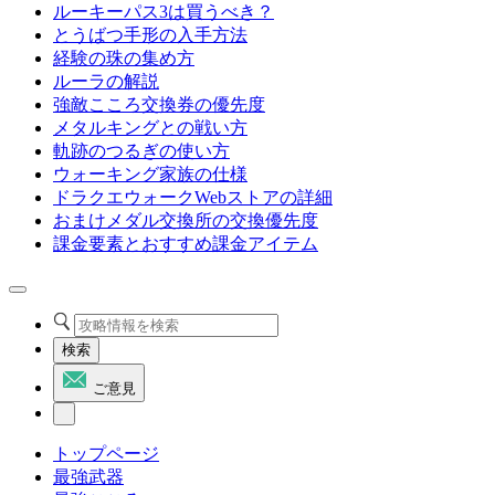
ルーキーパス3は買うべき？
とうばつ手形の入手方法
経験の珠の集め方
ルーラの解説
強敵こころ交換券の優先度
メタルキングとの戦い方
軌跡のつるぎの使い方
ウォーキング家族の仕様
ドラクエウォークWebストアの詳細
おまけメダル交換所の交換優先度
課金要素とおすすめ課金アイテム
検索
ご意見
トップページ
最強武器