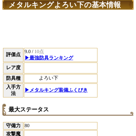
メタルキングよろい下の基本情報
9.0
/
10点
評価点
▶最強防具ランキング
レア度
よろい下
防具種
入手方
▶メタルキング装備ふくびき
法
最大ステータス
守備力
80
攻撃魔