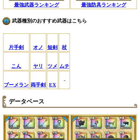
最強武器ランキング
最強防具ランキング
武器種別のおすすめ武器はこちら
片手剣
オノ
短剣
杖
こん
ヤリ
ツメ
ムチ
-
ブーメラン
両手剣
EX
データベース