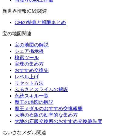
異世界情報(CM)関連
CMの特典と報酬まとめ
宝の地図関連
宝の地図の解説
シェア掲示板
検索ツール
宝珠の集め方
おすすめ交換先
レベル上げ
リセット方法
ふるさとスライムの解説
永続スキル一覧
魔王の地図の解説
魔王メダルのおすすめ交換報酬
大地の石版の効率的な集め方
大地の石版交換所のおすすめ交換優先度
ちいさなメダル関連