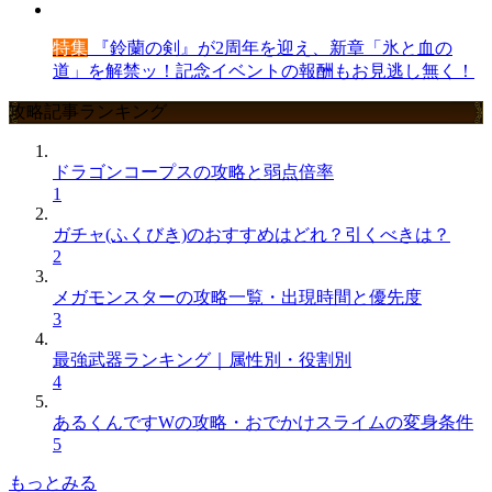
特集
『鈴蘭の剣』が2周年を迎え、新章「氷と血の
道」を解禁ッ！記念イベントの報酬もお見逃し無く！
攻略記事ランキング
ドラゴンコープスの攻略と弱点倍率
1
ガチャ(ふくびき)のおすすめはどれ？引くべきは？
2
メガモンスターの攻略一覧・出現時間と優先度
3
最強武器ランキング｜属性別・役割別
4
あるくんですWの攻略・おでかけスライムの変身条件
5
もっとみる