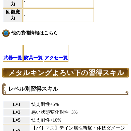
-
力
回復魔
-
力
他の装備情報はこちら
武器一覧
防具一覧
アクセ一覧
メタルキングよろい下の習得スキル
レベル別習得スキル
Lv1
怯え耐性+5%
Lv3
悪い状態変化耐性+3%
Lv5
怯え耐性+10%
【バトマス】デイン属性斬撃・体技ダメージ
Lv8