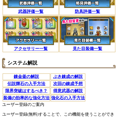
武器評価一覧
防具評価一覧
アクセサリー一覧
見た目装備一覧
システム解説
錬金釜の解説
ぶき錬成の解説
伝説輝石の入手方法
次回の錬成予想
限界突破はするべき？
得意武器の解説
装備の効率的な強化方法
強化石の入手方法
ユーザー登録のご案内
ユーザー登録(無料)することで、この機能を使うことができ