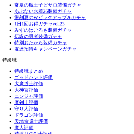
常夏の魔王子ピサロ装備ガチャ
あぶない水着26装備ガチャ
復刻夏のWピックアップ26ガチャ
1日1回お得ガチャvol.23
みずのはごろも装備ガチャ
伝説の勇者装備ガチャ
特別おたから装備ガチャ
友達招待キャンペーンガチャ
特級職
特級職まとめ
ゴッドハンド評価
大魔道士評価
大神官評価
ニンジャ評価
魔剣士評価
守り人評価
ドラゴン評価
天地雷鳴士評価
魔人評価
時渡りの剣士評価