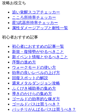
攻略お役立ち
追い覚醒スコアチェッカー
こころ所持率チェッカー
星5武器所持率チェッカー
属性ダメージアップと耐性一覧
初心者おすすめ記事
初心者におすすめの記事一覧
新規・復帰勢がやるべきこと
新イベント情報とやるべきこと
序盤の進め方
ウォークモードの使い方
効率の良いレベルの上げ方
回復スポットの解説
週末メタルダンジョン攻略
ふくびき補助券の集め方
導きのかけらの集め方
ゴールドの効率的な稼ぎ方
ゴールドパスは買うべき？
バッチリがんばるパスは買うべき？