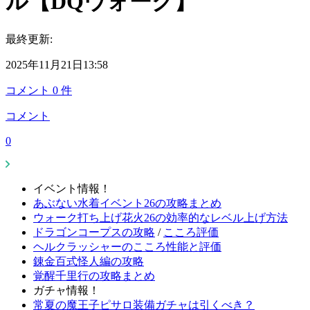
ル【DQウォーク】
最終更新:
2025年11月21日13:58
コメント
0
件
コメント
0
イベント情報！
あぶない水着イベント26の攻略まとめ
ウォーク打ち上げ花火26の効率的なレベル上げ方法
ドラゴンコープスの攻略
/
こころ評価
ヘルクラッシャーのこころ性能と評価
錬金百式怪人編の攻略
覚醒千里行の攻略まとめ
ガチャ情報！
常夏の魔王子ピサロ装備ガチャは引くべき？