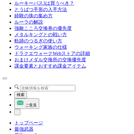
ルーキーパス3は買うべき？
とうばつ手形の入手方法
経験の珠の集め方
ルーラの解説
強敵こころ交換券の優先度
メタルキングとの戦い方
軌跡のつるぎの使い方
ウォーキング家族の仕様
ドラクエウォークWebストアの詳細
おまけメダル交換所の交換優先度
課金要素とおすすめ課金アイテム
検索
ご意見
トップページ
最強武器