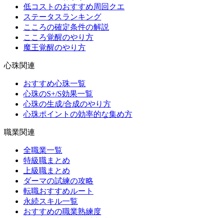
低コストのおすすめ周回クエ
ステータスランキング
こころの確定条件の解説
こころ覚醒のやり方
魔王覚醒のやり方
心珠関連
おすすめ心珠一覧
心珠のS+/S効果一覧
心珠の生成/合成のやり方
心珠ポイントの効率的な集め方
職業関連
全職業一覧
特級職まとめ
上級職まとめ
ダーマの試練の攻略
転職おすすめルート
永続スキル一覧
おすすめの職業熟練度