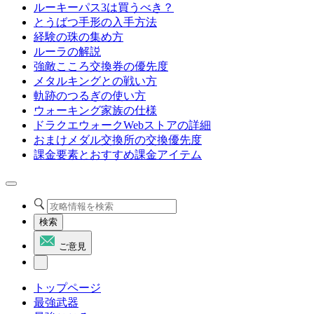
ルーキーパス3は買うべき？
とうばつ手形の入手方法
経験の珠の集め方
ルーラの解説
強敵こころ交換券の優先度
メタルキングとの戦い方
軌跡のつるぎの使い方
ウォーキング家族の仕様
ドラクエウォークWebストアの詳細
おまけメダル交換所の交換優先度
課金要素とおすすめ課金アイテム
検索
ご意見
トップページ
最強武器