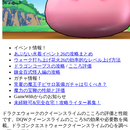
イベント情報！
あぶない水着イベント26の攻略まとめ
ウォーク打ち上げ花火26の効率的なレベル上げ方法
ドラゴンコープスの攻略
/
こころ評価
錬金百式怪人編の攻略
ガチャ情報！
常夏の魔王子ピサロ装備ガチャは引くべき？
魔力の宝鞭の性能と評価
GameWithからのお知らせ
未経験可&完全在宅！攻略ライター募集！
ドラクエウォークのクイーンスライムのこころの評価と性能
です。DQWクイーンスライムのこころSの効果や必要数を掲
載。ドラゴンクエストウォーククイーンスライムの心を調べ