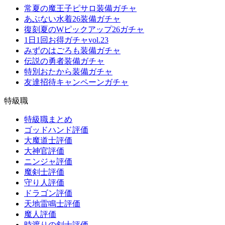
常夏の魔王子ピサロ装備ガチャ
あぶない水着26装備ガチャ
復刻夏のWピックアップ26ガチャ
1日1回お得ガチャvol.23
みずのはごろも装備ガチャ
伝説の勇者装備ガチャ
特別おたから装備ガチャ
友達招待キャンペーンガチャ
特級職
特級職まとめ
ゴッドハンド評価
大魔道士評価
大神官評価
ニンジャ評価
魔剣士評価
守り人評価
ドラゴン評価
天地雷鳴士評価
魔人評価
時渡りの剣士評価