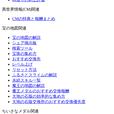
異世界情報(CM)関連
CMの特典と報酬まとめ
宝の地図関連
宝の地図の解説
シェア掲示板
検索ツール
宝珠の集め方
おすすめ交換先
レベル上げ
リセット方法
ふるさとスライムの解説
永続スキル一覧
魔王の地図の解説
魔王メダルのおすすめ交換報酬
大地の石版の効率的な集め方
大地の石版交換所のおすすめ交換優先度
ちいさなメダル関連