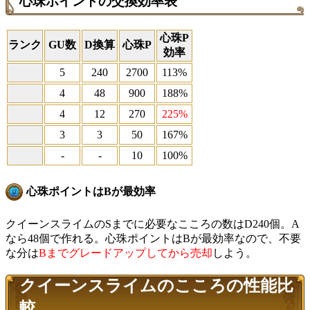
心珠ポイントの交換効率表
心珠P
ランク
GU数
D換算
心珠P
効率
5
240
2700
113%
4
48
900
188%
4
12
270
225%
3
3
50
167%
-
-
10
100%
心珠ポイントはBが最効率
クイーンスライムのSまでに必要なこころの数はD240個。A
なら48個で作れる。心珠ポイントはBが最効率なので、不要
な分は
Bまでグレードアップしてから売却
しよう。
クイーンスライムのこころの性能比
較