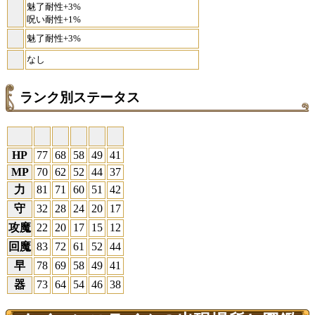
魅了耐性+3%
呪い耐性+1%
魅了耐性+3%
なし
ランク別ステータス
HP
77
68
58
49
41
MP
70
62
52
44
37
力
81
71
60
51
42
守
32
28
24
20
17
攻魔
22
20
17
15
12
回魔
83
72
61
52
44
早
78
69
58
49
41
器
73
64
54
46
38