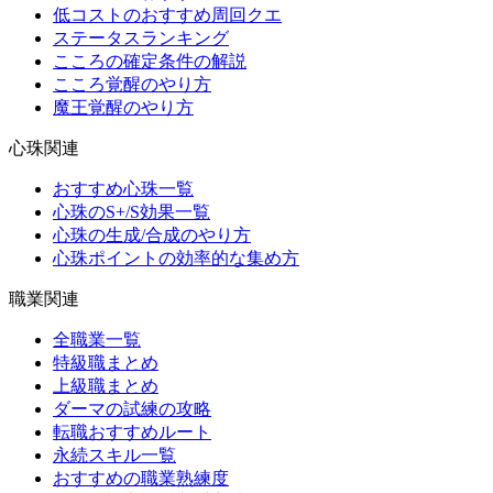
低コストのおすすめ周回クエ
ステータスランキング
こころの確定条件の解説
こころ覚醒のやり方
魔王覚醒のやり方
心珠関連
おすすめ心珠一覧
心珠のS+/S効果一覧
心珠の生成/合成のやり方
心珠ポイントの効率的な集め方
職業関連
全職業一覧
特級職まとめ
上級職まとめ
ダーマの試練の攻略
転職おすすめルート
永続スキル一覧
おすすめの職業熟練度