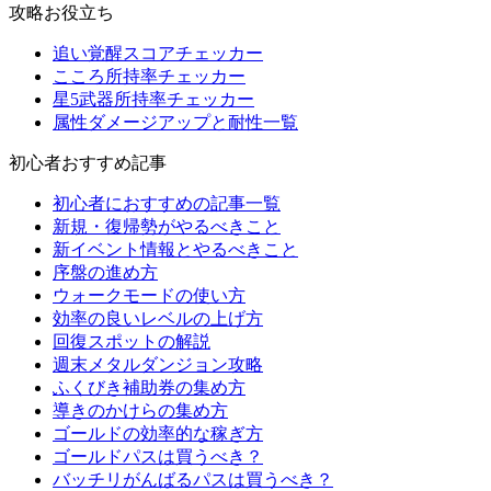
攻略お役立ち
追い覚醒スコアチェッカー
こころ所持率チェッカー
星5武器所持率チェッカー
属性ダメージアップと耐性一覧
初心者おすすめ記事
初心者におすすめの記事一覧
新規・復帰勢がやるべきこと
新イベント情報とやるべきこと
序盤の進め方
ウォークモードの使い方
効率の良いレベルの上げ方
回復スポットの解説
週末メタルダンジョン攻略
ふくびき補助券の集め方
導きのかけらの集め方
ゴールドの効率的な稼ぎ方
ゴールドパスは買うべき？
バッチリがんばるパスは買うべき？