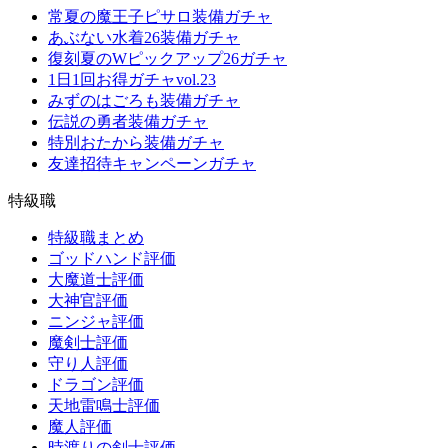
常夏の魔王子ピサロ装備ガチャ
あぶない水着26装備ガチャ
復刻夏のWピックアップ26ガチャ
1日1回お得ガチャvol.23
みずのはごろも装備ガチャ
伝説の勇者装備ガチャ
特別おたから装備ガチャ
友達招待キャンペーンガチャ
特級職
特級職まとめ
ゴッドハンド評価
大魔道士評価
大神官評価
ニンジャ評価
魔剣士評価
守り人評価
ドラゴン評価
天地雷鳴士評価
魔人評価
時渡りの剣士評価