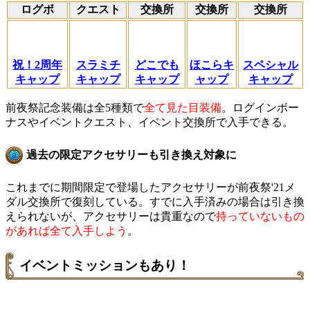
ログボ
クエスト
交換所
交換所
交換所
祝！2周年
スラミチ
どこでも
ほこらキ
スペシャル
キャップ
キャップ
キャップ
ャップ
キャップ
前夜祭記念装備は全5種類で
全て見た目装備
。ログインボー
ナスやイベントクエスト、イベント交換所で入手できる。
過去の限定アクセサリーも引き換え対象に
これまでに期間限定で登場したアクセサリーが前夜祭'21メ
ダル交換所で復刻している。すでに入手済みの場合は引き換
えられないが、アクセサリーは貴重なので
持っていないもの
があれば全て入手しよう
。
イベントミッションもあり！