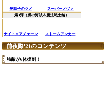
炎獅子のツメ
スーパーノヴァ
第3弾（嵐の海賊＆魔法戦士編）
ナイトメアチェーン
ストームアンカー
前夜際'21のコンテンツ
強敵が6体復刻！