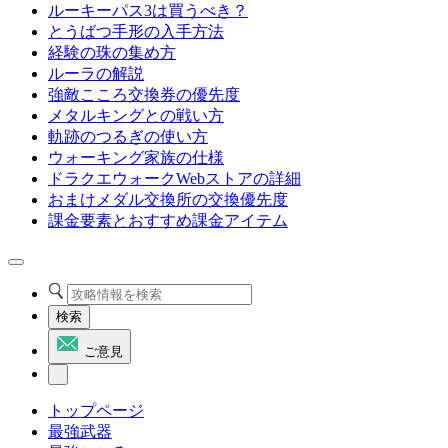
ルーキーパス3は買うべき？
とうばつ手形の入手方法
経験の珠の集め方
ルーラの解説
強敵こころ交換券の優先度
メタルキングとの戦い方
軌跡のつるぎの使い方
ウォーキング家族の仕様
ドラクエウォークWebストアの詳細
おまけメダル交換所の交換優先度
課金要素とおすすめ課金アイテム
検索
ご意見
トップページ
最強武器