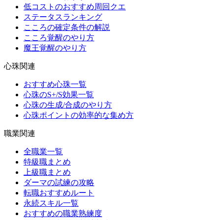
低コストのおすすめ周回クエ
ステータスランキング
こころの確定条件の解説
こころ覚醒のやり方
魔王覚醒のやり方
心珠関連
おすすめ心珠一覧
心珠のS+/S効果一覧
心珠の生成/合成のやり方
心珠ポイントの効率的な集め方
職業関連
全職業一覧
特級職まとめ
上級職まとめ
ダーマの試練の攻略
転職おすすめルート
永続スキル一覧
おすすめの職業熟練度