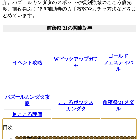
介。バズールカンダタのスポットや復刻強敵のこころ優先
度、前夜祭ふくびき補助券の入手枚数やガチャ方法などをま
とめています。
前夜祭'21の関連記事
ゴールド
Wピックアップガチ
イベント攻略
フェスティバ
ャ
ル
バズールカンダタ攻
こころボックス
前夜祭'21メダ
略
カンダタ
ル
▶こころ評価
目次
基本情報