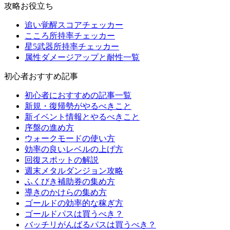
攻略お役立ち
追い覚醒スコアチェッカー
こころ所持率チェッカー
星5武器所持率チェッカー
属性ダメージアップと耐性一覧
初心者おすすめ記事
初心者におすすめの記事一覧
新規・復帰勢がやるべきこと
新イベント情報とやるべきこと
序盤の進め方
ウォークモードの使い方
効率の良いレベルの上げ方
回復スポットの解説
週末メタルダンジョン攻略
ふくびき補助券の集め方
導きのかけらの集め方
ゴールドの効率的な稼ぎ方
ゴールドパスは買うべき？
バッチリがんばるパスは買うべき？