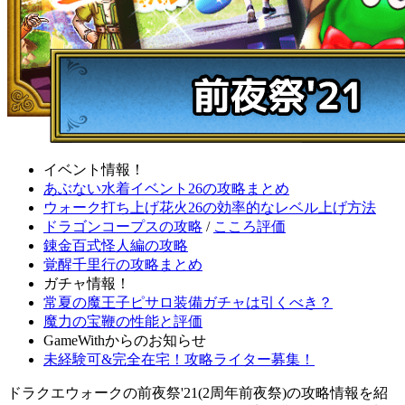
イベント情報！
あぶない水着イベント26の攻略まとめ
ウォーク打ち上げ花火26の効率的なレベル上げ方法
ドラゴンコープスの攻略
/
こころ評価
錬金百式怪人編の攻略
覚醒千里行の攻略まとめ
ガチャ情報！
常夏の魔王子ピサロ装備ガチャは引くべき？
魔力の宝鞭の性能と評価
GameWithからのお知らせ
未経験可&完全在宅！攻略ライター募集！
ドラクエウォークの前夜祭'21(2周年前夜祭)の攻略情報を紹