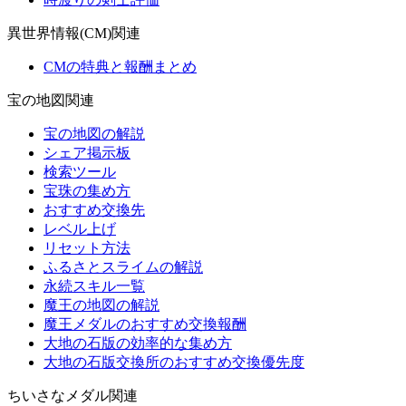
異世界情報(CM)関連
CMの特典と報酬まとめ
宝の地図関連
宝の地図の解説
シェア掲示板
検索ツール
宝珠の集め方
おすすめ交換先
レベル上げ
リセット方法
ふるさとスライムの解説
永続スキル一覧
魔王の地図の解説
魔王メダルのおすすめ交換報酬
大地の石版の効率的な集め方
大地の石版交換所のおすすめ交換優先度
ちいさなメダル関連