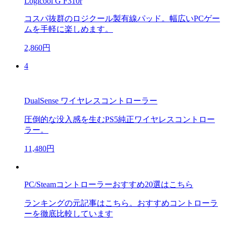
Logicool G F310r
コスパ抜群のロジクール製有線パッド。幅広いPCゲー
ムを手軽に楽しめます。
2,860円
4
DualSense ワイヤレスコントローラー
圧倒的な没入感を生むPS5純正ワイヤレスコントロー
ラー。
11,480円
PC/Steamコントローラーおすすめ20選はこちら
ランキングの元記事はこちら。おすすめコントローラ
ーを徹底比較しています