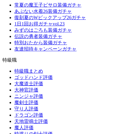
常夏の魔王子ピサロ装備ガチャ
あぶない水着26装備ガチャ
復刻夏のWピックアップ26ガチャ
1日1回お得ガチャvol.23
みずのはごろも装備ガチャ
伝説の勇者装備ガチャ
特別おたから装備ガチャ
友達招待キャンペーンガチャ
特級職
特級職まとめ
ゴッドハンド評価
大魔道士評価
大神官評価
ニンジャ評価
魔剣士評価
守り人評価
ドラゴン評価
天地雷鳴士評価
魔人評価
時渡りの剣士評価