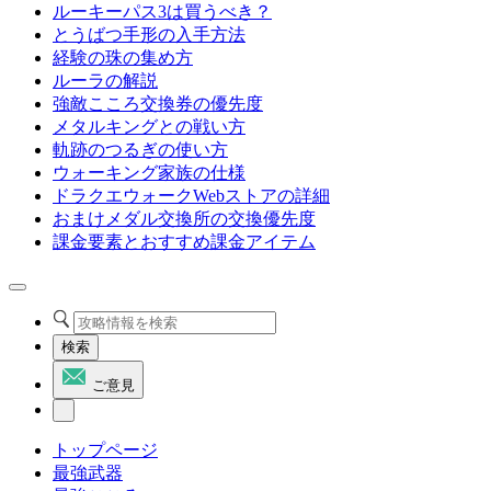
ルーキーパス3は買うべき？
とうばつ手形の入手方法
経験の珠の集め方
ルーラの解説
強敵こころ交換券の優先度
メタルキングとの戦い方
軌跡のつるぎの使い方
ウォーキング家族の仕様
ドラクエウォークWebストアの詳細
おまけメダル交換所の交換優先度
課金要素とおすすめ課金アイテム
検索
ご意見
トップページ
最強武器