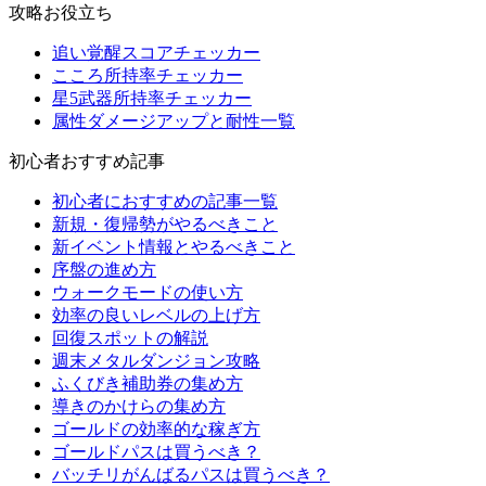
攻略お役立ち
追い覚醒スコアチェッカー
こころ所持率チェッカー
星5武器所持率チェッカー
属性ダメージアップと耐性一覧
初心者おすすめ記事
初心者におすすめの記事一覧
新規・復帰勢がやるべきこと
新イベント情報とやるべきこと
序盤の進め方
ウォークモードの使い方
効率の良いレベルの上げ方
回復スポットの解説
週末メタルダンジョン攻略
ふくびき補助券の集め方
導きのかけらの集め方
ゴールドの効率的な稼ぎ方
ゴールドパスは買うべき？
バッチリがんばるパスは買うべき？