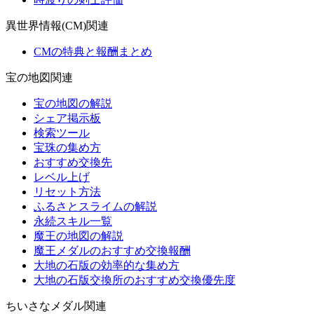
異世界情報(CM)関連
CMの特典と報酬まとめ
宝の地図関連
宝の地図の解説
シェア掲示板
検索ツール
宝珠の集め方
おすすめ交換先
レベル上げ
リセット方法
ふるさとスライムの解説
永続スキル一覧
魔王の地図の解説
魔王メダルのおすすめ交換報酬
大地の石版の効率的な集め方
大地の石版交換所のおすすめ交換優先度
ちいさなメダル関連