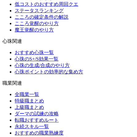
低コストのおすすめ周回クエ
ステータスランキング
こころの確定条件の解説
こころ覚醒のやり方
魔王覚醒のやり方
心珠関連
おすすめ心珠一覧
心珠のS+/S効果一覧
心珠の生成/合成のやり方
心珠ポイントの効率的な集め方
職業関連
全職業一覧
特級職まとめ
上級職まとめ
ダーマの試練の攻略
転職おすすめルート
永続スキル一覧
おすすめの職業熟練度