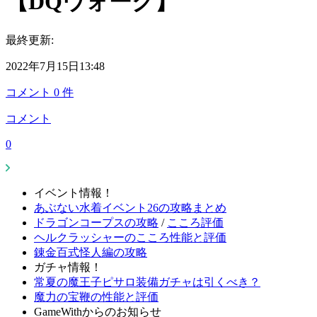
【DQウォーク】
最終更新:
2022年7月15日13:48
コメント
0
件
コメント
0
イベント情報！
あぶない水着イベント26の攻略まとめ
ドラゴンコープスの攻略
/
こころ評価
ヘルクラッシャーのこころ性能と評価
錬金百式怪人編の攻略
ガチャ情報！
常夏の魔王子ピサロ装備ガチャは引くべき？
魔力の宝鞭の性能と評価
GameWithからのお知らせ