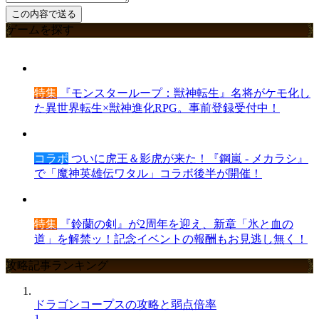
ゲームを探す
特集
『モンスターループ：獣神転生』名将がケモ化し
た異世界転生×獣神進化RPG。事前登録受付中！
コラボ
ついに虎王＆影虎が来た！『鋼嵐 - メカラシ』
で「魔神英雄伝ワタル」コラボ後半が開催！
特集
『鈴蘭の剣』が2周年を迎え、新章「氷と血の
道」を解禁ッ！記念イベントの報酬もお見逃し無く！
攻略記事ランキング
ドラゴンコープスの攻略と弱点倍率
1