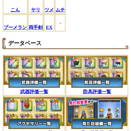
こん
ヤリ
ツメ
ムチ
-
ブーメラン
両手剣
EX
データベース
武器評価一覧
防具評価一覧