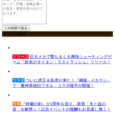
ゲームを探す
リリース
巨大メカで撃ちまくる爽快シューティングゲ
ーム『終末のタイタン：ラストラッシュ』リリース！
コラボ
ついに虎王＆影虎が来た！『鋼嵐 - メカラシ』
で「魔神英雄伝ワタル」コラボ後半が開催！
特集
『鈴蘭の剣』が2周年を迎え、新章「氷と血の
道」を解禁ッ！記念イベントの報酬もお見逃し無く！