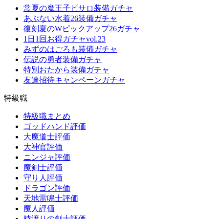
常夏の魔王子ピサロ装備ガチャ
あぶない水着26装備ガチャ
復刻夏のWピックアップ26ガチャ
1日1回お得ガチャvol.23
みずのはごろも装備ガチャ
伝説の勇者装備ガチャ
特別おたから装備ガチャ
友達招待キャンペーンガチャ
特級職
特級職まとめ
ゴッドハンド評価
大魔道士評価
大神官評価
ニンジャ評価
魔剣士評価
守り人評価
ドラゴン評価
天地雷鳴士評価
魔人評価
時渡りの剣士評価