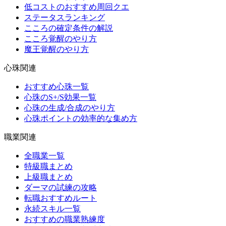
低コストのおすすめ周回クエ
ステータスランキング
こころの確定条件の解説
こころ覚醒のやり方
魔王覚醒のやり方
心珠関連
おすすめ心珠一覧
心珠のS+/S効果一覧
心珠の生成/合成のやり方
心珠ポイントの効率的な集め方
職業関連
全職業一覧
特級職まとめ
上級職まとめ
ダーマの試練の攻略
転職おすすめルート
永続スキル一覧
おすすめの職業熟練度