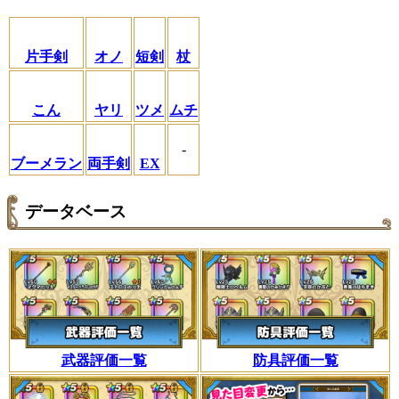
片手剣
オノ
短剣
杖
こん
ヤリ
ツメ
ムチ
-
ブーメラン
両手剣
EX
データベース
武器評価一覧
防具評価一覧