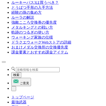
ルーキーパス3は買うべき？
とうばつ手形の入手方法
経験の珠の集め方
ルーラの解説
強敵こころ交換券の優先度
メタルキングとの戦い方
軌跡のつるぎの使い方
ウォーキング家族の仕様
ドラクエウォークWebストアの詳細
おまけメダル交換所の交換優先度
課金要素とおすすめ課金アイテム
検索
ご意見
トップページ
最強武器