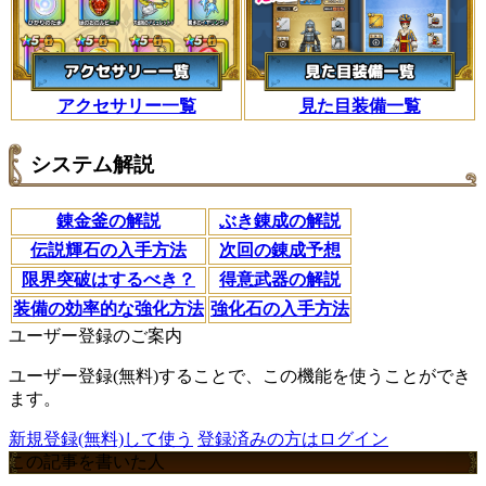
アクセサリー一覧
見た目装備一覧
システム解説
錬金釜の解説
ぶき錬成の解説
伝説輝石の入手方法
次回の錬成予想
限界突破はするべき？
得意武器の解説
装備の効率的な強化方法
強化石の入手方法
ユーザー登録のご案内
ユーザー登録(無料)することで、この機能を使うことができ
ます。
新規登録(無料)して使う
登録済みの方はログイン
この記事を書いた人