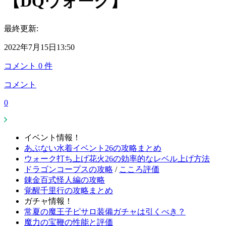
【DQウォーク】
最終更新:
2022年7月15日13:50
コメント
0
件
コメント
0
イベント情報！
あぶない水着イベント26の攻略まとめ
ウォーク打ち上げ花火26の効率的なレベル上げ方法
ドラゴンコープスの攻略
/
こころ評価
錬金百式怪人編の攻略
覚醒千里行の攻略まとめ
ガチャ情報！
常夏の魔王子ピサロ装備ガチャは引くべき？
魔力の宝鞭の性能と評価