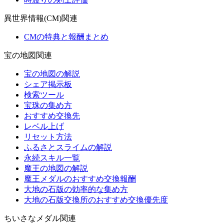
異世界情報(CM)関連
CMの特典と報酬まとめ
宝の地図関連
宝の地図の解説
シェア掲示板
検索ツール
宝珠の集め方
おすすめ交換先
レベル上げ
リセット方法
ふるさとスライムの解説
永続スキル一覧
魔王の地図の解説
魔王メダルのおすすめ交換報酬
大地の石版の効率的な集め方
大地の石版交換所のおすすめ交換優先度
ちいさなメダル関連