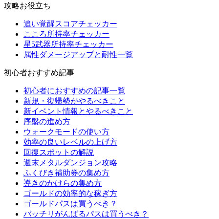
攻略お役立ち
追い覚醒スコアチェッカー
こころ所持率チェッカー
星5武器所持率チェッカー
属性ダメージアップと耐性一覧
初心者おすすめ記事
初心者におすすめの記事一覧
新規・復帰勢がやるべきこと
新イベント情報とやるべきこと
序盤の進め方
ウォークモードの使い方
効率の良いレベルの上げ方
回復スポットの解説
週末メタルダンジョン攻略
ふくびき補助券の集め方
導きのかけらの集め方
ゴールドの効率的な稼ぎ方
ゴールドパスは買うべき？
バッチリがんばるパスは買うべき？