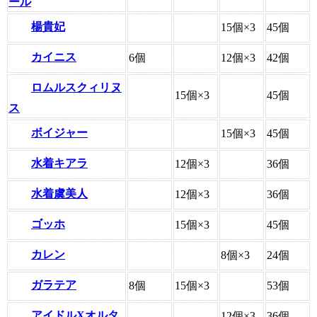
ール
楊貴妃
15個×3
45個
カイニス
6個
12個×3
42個
ロムルスクィリヌ
15個×3
45個
ス
ボイジャー
15個×3
45個
水着キアラ
12個×3
36個
水着虞美人
12個×3
36個
ゴッホ
15個×3
45個
カレン
8個×3
24個
ガラテア
8個
15個×3
53個
アイドルXオルタ
12個×3
36個