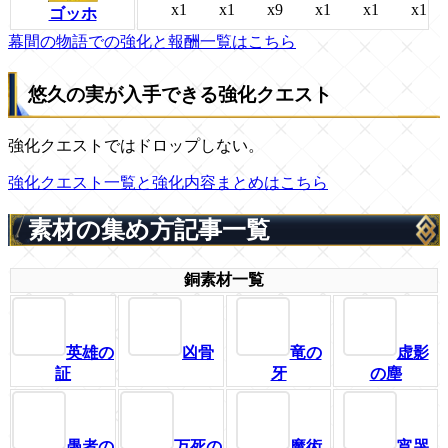
x1
x1
x9
x1
x1
x1
ゴッホ
幕間の物語での強化と報酬一覧はこちら
悠久の実が入手できる強化クエスト
強化クエストではドロップしない。
強化クエスト一覧と強化内容まとめはこちら
素材の集め方記事一覧
銅素材一覧
英雄の
凶骨
竜の
虚影
証
牙
の塵
愚者の
万死の
魔術
宵哭