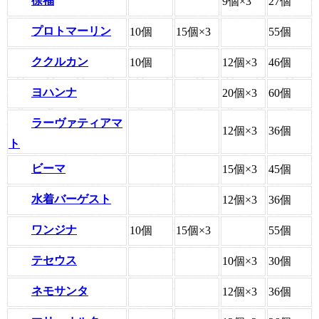
徐福
9個×3
27個
プロトマーリン
10個
15個×3
55個
ククルカン
10個
12個×3
46個
ヨハンナ
20個×3
60個
ラーヴァティアマ
12個×3
36個
ト
ビーマ
15個×3
45個
水着バーゲスト
12個×3
36個
ワンジナ
10個
15個×3
55個
テセウス
10個×3
30個
ネモサンタ
12個×3
36個