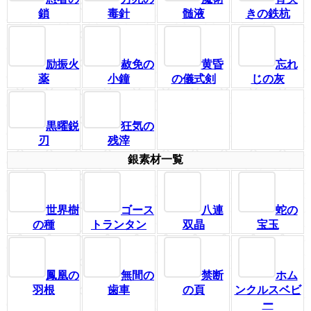
鎖
毒針
髄液
きの鉄杭
励振火
赦免の
黄昏
忘れ
薬
小鐘
の儀式剣
じの灰
黒曜鋭
狂気の
刃
残滓
銀素材一覧
世界樹
ゴース
八連
蛇の
の種
トランタン
双晶
宝玉
鳳凰の
無間の
禁断
ホム
羽根
歯車
の頁
ンクルスベビ
ー