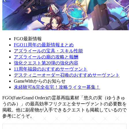
FGO最新情報
FGO11周年の最新情報まとめ
アズライールの宝具・スキル性能
アズライールの廟の攻略と報酬
強化クエスト第20弾の強化内容
11周年福袋のおすすめサーヴァント
デスティニーオーダー召喚のおすすめサーヴァント
GameWithからのお知らせ
未経験可&完全在宅！攻略ライター募集！
FGO(Fate/Grand Order)の霊基再臨素材「悠久の実（ゆうきゅ
うのみ）」の最高効率フリクエと全サーヴァントの必要数を
掲載。他に副産物が入手できるクエストも掲載しているので
参考にどうぞ。