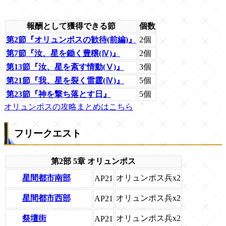
報酬として獲得できる節
個数
第2節『オリュンポスの歓待(前編)』
2個
第7節『汝、星を鋤く豊穣(Ⅳ)』
2個
第13節『汝、星を紊す情動(Ⅴ)』
3個
第21節『我、星を裂く雷霆(Ⅳ)』
5個
第23節『神を撃ち落とす日』
5個
オリュンポスの攻略まとめはこちら
フリークエスト
第2部 5章 オリュンポス
星間都市南部
オリュンポス兵x2
AP21
星間都市西部
オリュンポス兵x2
AP21
祭壇街
オリュンポス兵x2
AP21