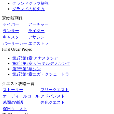
グランドグラフ解説
グランドの変え方
冠位戴冠戦
セイバー
アーチャー
ランサー
ライダー
キャスター
アサシン
バーサーカー
エクストラ
Final Order Projec
第2部第1章 アナスタシア
第2部第2章 ゲッテルデメルング
第2部第3章シン
第2部第4章ユガ・クシェートラ
クエスト攻略一覧
ストーリー
フリークエスト
オーディールコール
アドバンスド
幕間の物語
強化クエスト
曜日クエスト