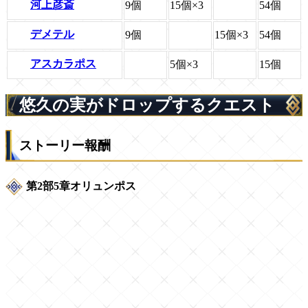
河上彦斎
9個
15個×3
54個
デメテル
9個
15個×3
54個
アスカラポス
5個×3
15個
悠久の実がドロップするクエスト
ストーリー報酬
第2部5章オリュンポス