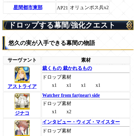
星間都市東部
オリュンポス兵x2
AP21
ドロップする幕間/強化クエスト
悠久の実が入手できる幕間の物語
サーヴァント
素材
裁くもの 裁かれるもの
ドロップ素材
x1
x1
x1
x1
アストライア
Watcher from far(near) side
ドロップ素材
x1
x2
ジナコ
インタビュー・ウィズ・マイスター
ドロップ素材