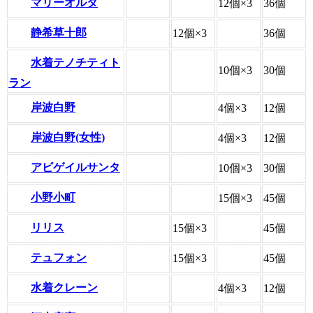
マリーオルタ
12個×3
36個
静希草十郎
12個×3
36個
水着テノチティト
10個×3
30個
ラン
岸波白野
4個×3
12個
岸波白野(女性)
4個×3
12個
アビゲイルサンタ
10個×3
30個
小野小町
15個×3
45個
リリス
15個×3
45個
テュフォン
15個×3
45個
水着クレーン
4個×3
12個