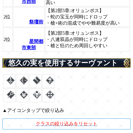
市西部
高い
【第2部5章:オリュンポス】
2位
・蛇の宝玉が同時にドロップ
祭壇街
・槍+術の混成でやや難易度が高い
【第2部5章:オリュンポス】
2位
・八連双晶が同時にドロップ
星間都
・槍と狂のため周回しやすい
市東部
悠久の実を使用するサーヴァント
▲アイコンタップで絞り込み
クラスの絞り込みをリセット