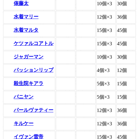
俵藤太
10個×3
30個
水着マリー
12個×3
36個
水着マルタ
15個×3
45個
ケツァルコアトル
15個×3
45個
ジャガーマン
10個×3
30個
パッションリップ
4個×3
12個
殺生院キアラ
5個×3
15個
バニヤン
5個×3
15個
パールヴァティー
12個×3
36個
キルケー
12個×3
36個
イヴァン雷帝
15個×3
45個