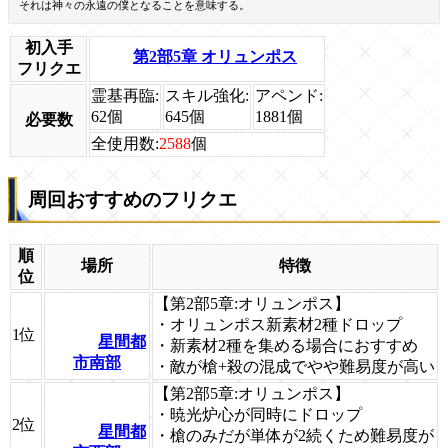
それは神々の永遠の僕となることを意味する。
初入手
第2部5章 オリュンポス
フリクエ
霊基再臨:
スキル強化:
アペンド:
62
個
645
個
1881
個
必要数
全使用数:
2588
個
周回おすすめのフリクエ
順
場所
特徴
位
【第2部5章:オリュンポス】
・オリュンポス新素材2種ドロップ
1位
星間都
・新素材2種を集める場合におすすめ
市南部
・敵が槍+殺の混成でやや難易度が高い
【第2部5章:オリュンポス】
・暁光炉心が同時にドロップ
2位
星間都
・槍のみだが単体が2続くため難易度が