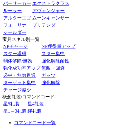
バーサーカー
エクストラクラス
ルーラー
アヴェンジャー
アルターエゴ
ムーンキャンサー
フォーリナー
プリテンダー
シールダー
宝具スキル別一覧
NPチャージ
NP獲得量アップ
スター獲得
スター集中
弱体解除/無効
強化解除耐性
強化成功率アップ
無敵・回避
必中・無敵貫通
ガッツ
ターゲット集中
強化解除
チャージ減少
概念礼装/コマンドコード
星5礼装
星4礼装
星1～3礼装
絆礼装
コマンドコード一覧