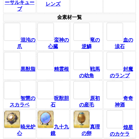
ーサルキュー
レンズ
ブ
金素材一覧
混沌の
蛮神の
竜の
血の
爪
心臓
逆鱗
涙石
黒獣脂
精霊根
戦馬
封魔
の幼角
のランプ
智慧の
呪獣胆
原初
奇奇
スカラベ
石
の産毛
神酒
暁光炉
九十九
真理
煌星
心
鏡
の卵
のカケラ