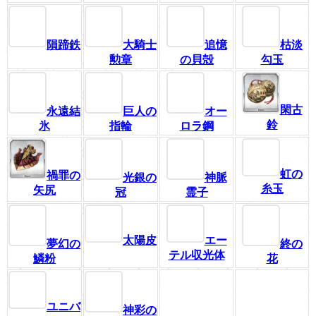
隕蹄鉄
大騎士
追憶
枯淡
勲章
の貝殻
勾玉
閑古
永遠結
巨人の
オー
鈴
氷
指輪
ロラ鋼
虹の
禍罪の
光銀の
神脈
糸玉
矢尻
冠
霊子
太陽皮
エー
夢幻の
終の
テル収光体
鱗粉
花
ユニバ
神彩の