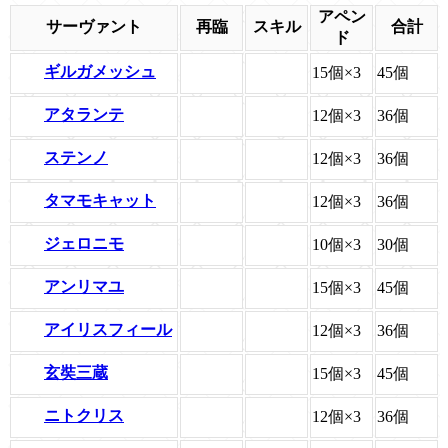
アペン
サーヴァント
再臨
スキル
合計
ド
ギルガメッシュ
15個×3
45個
アタランテ
12個×3
36個
ステンノ
12個×3
36個
タマモキャット
12個×3
36個
ジェロニモ
10個×3
30個
アンリマユ
15個×3
45個
アイリスフィール
12個×3
36個
玄奘三蔵
15個×3
45個
ニトクリス
12個×3
36個