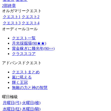
2部終章
オルガマリークエスト
クエスト1
クエスト2
クエスト3
クエスト4
オーディールコール
クエスト一覧
月光採掘場(90★★)
賞金稼ぎに幾光年(90++)
クラススコア
アドバンスドクエスト
クエストまとめ
嵐に吼える
輝く王冠
無敵の力と神の智慧
曜日極級
月曜日(弓)
火曜日(槍)
水曜日(狂)
木曜日(騎)