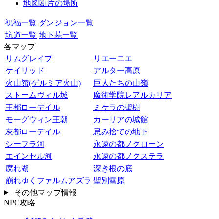
地図断片の場所
祝福一覧
ダンジョン一覧
坑道一覧
地下墓一覧
各マップ
リムグレイブ
リエーニエ
ケイリッド
アルター高原
火山館(ゲルミア火山)
巨人たちの山嶺
ストームヴィル城
魔術学院レアルカリア
王都ローデイル
ミケラの聖樹
モーグウィン王朝
カーリアの城館
灰都ローデイル
忌み捨ての地下
シーフラ河
永遠の都ノクローン
エインセル河
永遠の都ノクステラ
腐れ湖
深き根の底
崩れゆくファルムアズラ
聖別雪原
その他マップ情報
NPC攻略