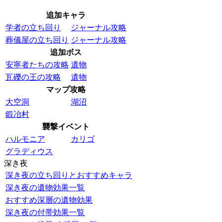
追加キャラ
学者の立ち回り
ジャーナル攻略
葬儀屋の立ち回り
ジャーナル攻略
追加ボス
安寧者たちの攻略
遺物
瓦礫の王の攻略
遺物
マップ攻略
大空洞
湖沼
鍛冶村
襲撃イベント
ハルモニア
カリゴ
グラディウス
深き夜
深き夜の立ち回りとおすすめキャラ
深き夜の遺物効果一覧
おすすめ深層の遺物効果
深き夜の付帯効果一覧