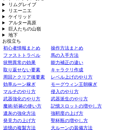
リムグレイブ
リエーニエ
ケイリッド
アルター高原
巨人たちの山嶺
地下
お役立ち
初心者情報まとめ
操作方法まとめ
ファストトラベル
馬の入手方法
状態異常の効果
能力補正の違い
取り返せない要素
キャラクリ作成
周回とクリア後要素
レベル上げのやり方
効率ルーン稼ぎ
モーグウィン王朝稼ぎ
マルチのやり方
侵入のやり方
武器強化のやり方
武器派生のやり方
魔術/祈祷の使い方
記憶スロットの増やし方
遺灰の強化方法
強靭度の上げ方
発見力の上げ方
聖杯瓶の増やし方
追憶の複製方法
大ルーンの装備方法