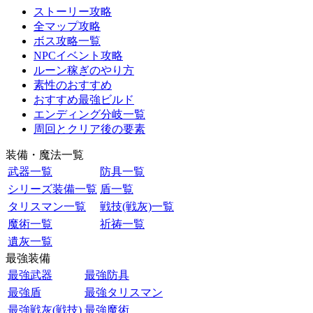
ストーリー攻略
全マップ攻略
ボス攻略一覧
NPCイベント攻略
ルーン稼ぎのやり方
素性のおすすめ
おすすめ最強ビルド
エンディング分岐一覧
周回とクリア後の要素
装備・魔法一覧
武器一覧
防具一覧
シリーズ装備一覧
盾一覧
タリスマン一覧
戦技(戦灰)一覧
魔術一覧
祈祷一覧
遺灰一覧
最強装備
最強武器
最強防具
最強盾
最強タリスマン
最強戦灰(戦技)
最強魔術