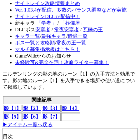
ナイトレイン攻略情報まとめ
Ver. 1.03.4が配信、多数のバランス調整などが実施
ナイトレインDLCが配信中！
新キャラ
「学者」
/
「葬儀屋」
DLCボス
安寧者
/
常夜安寧者
/
瓦礫の王
キャラ一覧
/
最強キャラ
/
追憶一覧
ボス一覧と攻略順
/
常夜の王一覧
マルチ募集掲示板はこちら！
GameWithからのお知らせ
未経験可&完全在宅！攻略ライター募集！
エルデンリングの影の地のルーン【1】の入手方法と効果で
す。影の地のルーン【1】を入手できる場所や使い道につい
て掲載しています。
関連記事
影【1】
影【2】
影【3】
影【4】
影【5】
影【6】
影【7】
▶アイテム一覧へ戻る
目次