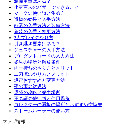
装備重量はある？
小壺商人のバザーでできること
マークの使い道と集め方
遺物の効果と入手方法
献器の入手方法と装備方法
衣装の入手・変更方法
2人プレイのやり方
引き継ぎ要素はある？
ジェスチャーの入手方法
プロダクトコードの入力方法
姿見の場所と解放条件
両手持ちのやり方とメリット
二刀流のやり方とメリット
設定おすすめと変更方法
夜の雨の対処法
災域の攻略と発生場所
王の証の使い道と使用場所
コレクターの看板の場所とおすすめ交換先
ストームルーラーの使い方
マップ情報