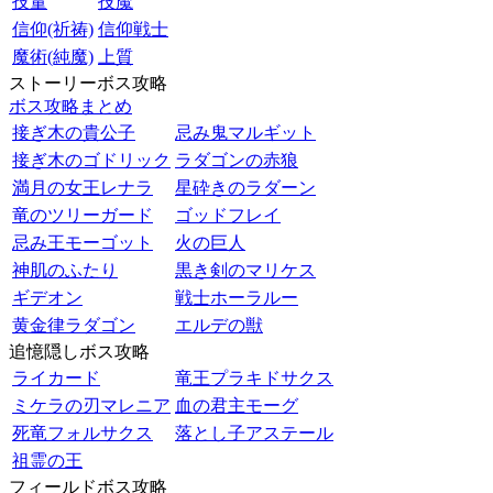
技量
技魔
信仰(祈祷)
信仰戦士
魔術(純魔)
上質
ストーリーボス攻略
ボス攻略まとめ
接ぎ木の貴公子
忌み鬼マルギット
接ぎ木のゴドリック
ラダゴンの赤狼
満月の女王レナラ
星砕きのラダーン
竜のツリーガード
ゴッドフレイ
忌み王モーゴット
火の巨人
神肌のふたり
黒き剣のマリケス
ギデオン
戦士ホーラルー
黄金律ラダゴン
エルデの獣
追憶隠しボス攻略
ライカード
竜王プラキドサクス
ミケラの刃マレニア
血の君主モーグ
死竜フォルサクス
落とし子アステール
祖霊の王
フィールドボス攻略