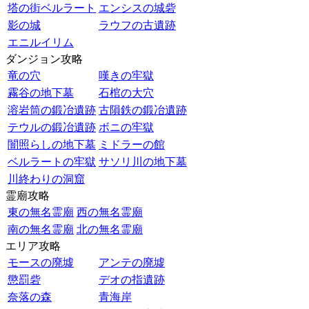
塔の街ベルラート
エンシスの城砦
影の城
ラウフの古遺跡
エニルイリム
ダンジョン攻略
竜の穴
嘆きの牢獄
霧谷の地下墓
石棺の大穴
溶岩筒の鍛冶遺跡
古隕鉄の鍛冶遺跡
テウルの鍛冶遺跡
ボニの牢獄
闇照らしの地下墓
ミドラーの館
ベルラートの牢獄
サソリ川の地下墓
川終わりの洞窟
霊廟攻略
東の無名霊廟
西の無名霊廟
南の無名霊廟
北の無名霊廟
エリア攻略
モースの廃墟
アンテの廃墟
懲罰砦
デオの指遺跡
奈落の森
青海岸