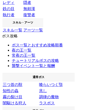
レディ
隠者
鉄の目
無頼漢
執行者
復讐者
スキル・アーツ
スキル一覧
アーツ一覧
ボス攻略
ボス一覧とおすすめ攻略順番
夜の王一覧
常夜の王一覧
チュートリアルボスの攻略
襲撃イベント一覧と報酬
通常ボス
三つ首の獣
喰らいつく顎
知性の蟲
兆し
霧の裂け目
調律の魔物
闇駆ける狩人
ラスボス