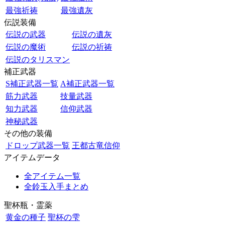
最強祈祷
最強遺灰
伝説装備
伝説の武器
伝説の遺灰
伝説の魔術
伝説の祈祷
伝説のタリスマン
補正武器
S補正武器一覧
A補正武器一覧
筋力武器
技量武器
知力武器
信仰武器
神秘武器
その他の装備
ドロップ武器一覧
王都古竜信仰
アイテムデータ
全アイテム一覧
全鈴玉入手まとめ
聖杯瓶・霊薬
黄金の種子
聖杯の雫