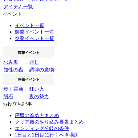
アイテム一覧
イベント
イベント一覧
襲撃イベント一覧
突発イベント一覧
襲撃イベント
忌み鬼
兆し
知性の蟲
調律の魔物
突発イベント
歩く霊廟
狂い火
隕石
夜の勢力
お役立ち記事
序盤の進め方まとめ
クリア後のやり込み要素まとめ
エンディング分岐の条件
1日目と2日目に行くべき場所