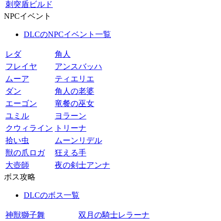
刺突盾ビルド
NPCイベント
DLCのNPCイベント一覧
レダ
角人
フレイヤ
アンスバッハ
ムーア
ティエリエ
ダン
角人の老婆
エーゴン
竜餐の巫女
ユミル
ヨラーン
クウィライン
トリーナ
拾い虫
ムーンリデル
獣の爪ロガ
狂える手
大壺師
夜の剣士アンナ
ボス攻略
DLCのボス一覧
神獣獅子舞
双月の騎士レラーナ