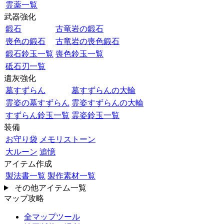
霊薬一覧
武器強化
鍛石
古竜岩の鍛石
喪色の鍛石
古竜岩の喪色鍛石
鍛石鈴玉一覧
喪色鈴玉一覧
砥石刃一覧
遺灰強化
墓すずらん
墓すずらんの大輪
霊姿の墓すずらん
霊姿すずらんの大輪
すずらん鈴玉一覧
霊姿鈴玉一覧
装備
お守り袋
メモリストーン
大ルーン
追憶
アイテム作成
製法書一覧
製作素材一覧
その他アイテム一覧
マップ攻略
全マップツール