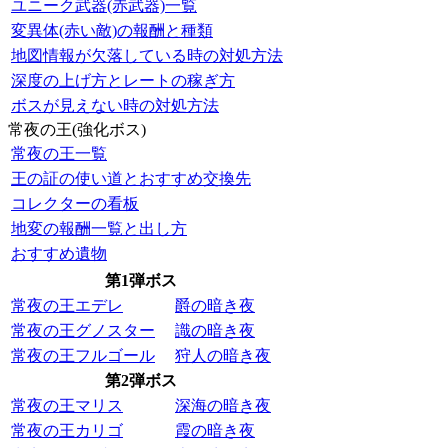
ユニーク武器(赤武器)一覧
変異体(赤い敵)の報酬と種類
地図情報が欠落している時の対処方法
深度の上げ方とレートの稼ぎ方
ボスが見えない時の対処方法
常夜の王(強化ボス)
常夜の王一覧
王の証の使い道とおすすめ交換先
コレクターの看板
地変の報酬一覧と出し方
おすすめ遺物
第1弾ボス
常夜の王エデレ
爵の暗き夜
常夜の王グノスター
識の暗き夜
常夜の王フルゴール
狩人の暗き夜
第2弾ボス
常夜の王マリス
深海の暗き夜
常夜の王カリゴ
霞の暗き夜