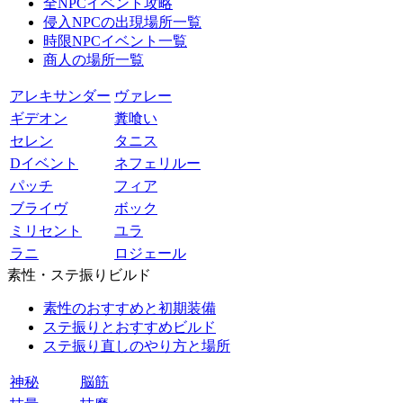
全NPCイベント攻略
侵入NPCの出現場所一覧
時限NPCイベント一覧
商人の場所一覧
アレキサンダー
ヴァレー
ギデオン
糞喰い
セレン
タニス
Dイベント
ネフェリルー
パッチ
フィア
ブライヴ
ボック
ミリセント
ユラ
ラニ
ロジェール
素性・ステ振りビルド
素性のおすすめと初期装備
ステ振りとおすすめビルド
ステ振り直しのやり方と場所
神秘
脳筋