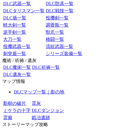
DLC武器一覧
DLC防具一覧
DLCタリスマン一覧
DLC戦技一覧
DLC盾一覧
投擲剣一覧
軽大剣一覧
調香瓶一覧
逆手剣一覧
獣爪一覧
大刀一覧
格闘一覧
投擲武器一覧
流紋武器一覧
刺突盾一覧
シリーズ装備一覧
魔術 / 祈祷 / 遺灰
DLC魔術一覧
DLC祈祷一覧
DLC遺灰一覧
マップ情報
DLCマップ一覧｜影の地
影樹の破片
霊灰
ミケラの十字
DLCダンジョン
霊廟
鍛冶遺跡
ストーリーマップ攻略