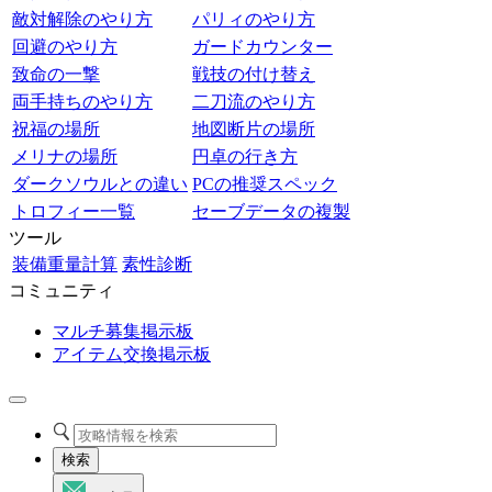
敵対解除のやり方
パリィのやり方
回避のやり方
ガードカウンター
致命の一撃
戦技の付け替え
両手持ちのやり方
二刀流のやり方
祝福の場所
地図断片の場所
メリナの場所
円卓の行き方
ダークソウルとの違い
PCの推奨スペック
トロフィー一覧
セーブデータの複製
ツール
装備重量計算
素性診断
コミュニティ
マルチ募集掲示板
アイテム交換掲示板
検索