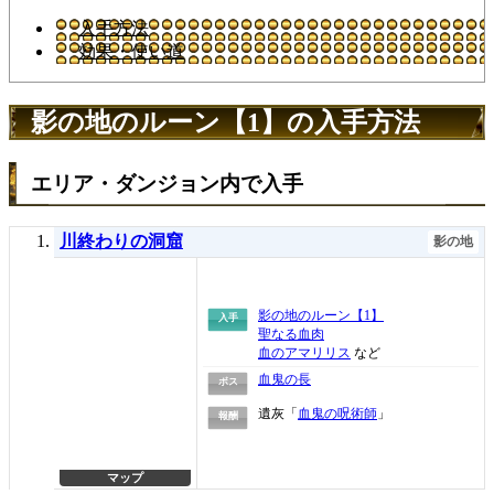
入手方法
効果・使い道
影の地のルーン【1】の入手方法
エリア・ダンジョン内で入手
川終わりの洞窟
影の地
影の地のルーン【1】
入手
聖なる血肉
血のアマリリス
など
血鬼の長
ボス
遺灰「
血鬼の呪術師
」
報酬
マップ