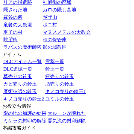
リアの指遺跡
神殿街の廃墟
隠された地
カロの隠し墓地
霧谷の砦
ギザ山
竜餐の大祭壇
ボニ村
巫子の村
マヌスメテルの大教会
眺望街
種の保管庫
ラバスの魔術師塔
影の城教区
アイテム
DLCアイテム一覧
霊薬一覧
DLC追憶一覧
鈴玉一覧
草売りの鈴玉
紐売りの鈴玉
カビ売りの鈴玉
脂売りの鈴玉
魔術技師の鈴玉
キノコ売りの鈴玉1
キノコ売りの鈴玉2
ユミルの鈴玉
お役立ち情報
影の地の加護の効果
大ルーンが壊れた
ミケラの封印の解除
霊気流の封印解除
本編攻略ガイド