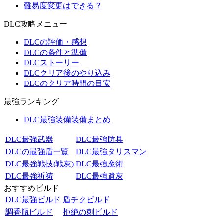
難易度変更はできる？
DLC攻略メニュー
DLCの評価・感想
DLCの条件と準備
DLCストーリー
DLCクリア後のやり込み
DLCのクリア時間の目安
最強ランキング
DLC最強装備装備まとめ
DLC最強武器
DLC最強防具
DLCの最強盾一覧
DLC最強タリスマン
DLC最強戦技(戦灰)
DLC最強魔術
DLC最強祈祷
DLC最強遺灰
おすすめビルド
DLC最強ビルド
盾チクビルド
調香瓶ビルド
拒絶の刺ビルド