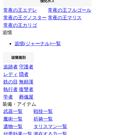
強化ボス
常夜の王エデレ
常夜の王フルゴール
常夜の王グノスター
常夜の王マリス
常夜の王カリゴ
追憶
追憶(ジャーナル)一覧
追憶個別
追跡者
守護者
レディ
隠者
鉄の目
無頼漢
執行者
復讐者
学者
葬儀屋
装備・アイテム
武器一覧
戦技一覧
魔術一覧
祈祷一覧
遺物一覧
タリスマン一覧
付帯効果一覧
潜在する力一覧