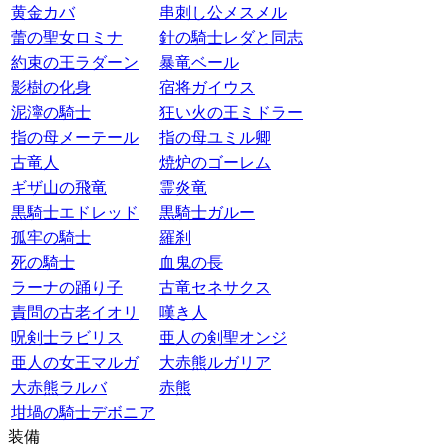
黄金カバ
串刺し公メスメル
蕾の聖女ロミナ
針の騎士レダと同志
約束の王ラダーン
暴竜ベール
影樹の化身
宿将ガイウス
泥濘の騎士
狂い火の王ミドラー
指の母メーテール
指の母ユミル卿
古竜人
焼炉のゴーレム
ギザ山の飛竜
霊炎竜
黒騎士エドレッド
黒騎士ガルー
孤牢の騎士
羅刹
死の騎士
血鬼の長
ラーナの踊り子
古竜セネサクス
責問の古老イオリ
嘆き人
呪剣士ラビリス
亜人の剣聖オンジ
亜人の女王マルガ
大赤熊ルガリア
大赤熊ラルバ
赤熊
坩堝の騎士デボニア
装備