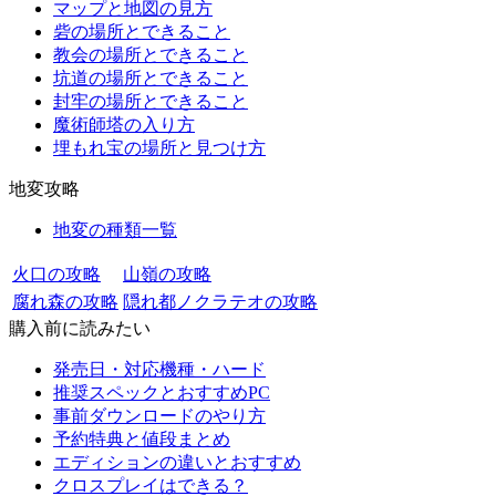
マップと地図の見方
砦の場所とできること
教会の場所とできること
坑道の場所とできること
封牢の場所とできること
魔術師塔の入り方
埋もれ宝の場所と見つけ方
地変攻略
地変の種類一覧
火口の攻略
山嶺の攻略
腐れ森の攻略
隠れ都ノクラテオの攻略
購入前に読みたい
発売日・対応機種・ハード
推奨スペックとおすすめPC
事前ダウンロードのやり方
予約特典と値段まとめ
エディションの違いとおすすめ
クロスプレイはできる？