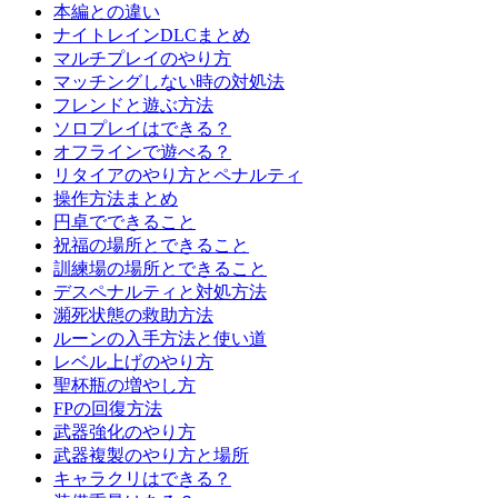
本編との違い
ナイトレインDLCまとめ
マルチプレイのやり方
マッチングしない時の対処法
フレンドと遊ぶ方法
ソロプレイはできる？
オフラインで遊べる？
リタイアのやり方とペナルティ
操作方法まとめ
円卓でできること
祝福の場所とできること
訓練場の場所とできること
デスペナルティと対処方法
瀕死状態の救助方法
ルーンの入手方法と使い道
レベル上げのやり方
聖杯瓶の増やし方
FPの回復方法
武器強化のやり方
武器複製のやり方と場所
キャラクリはできる？