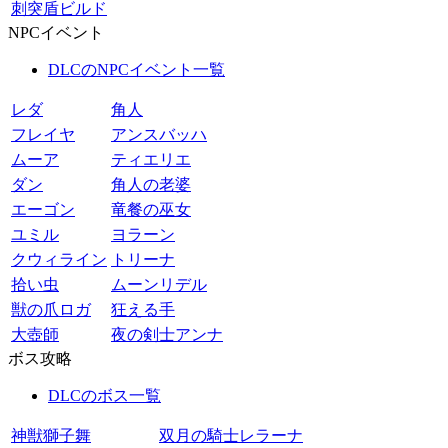
刺突盾ビルド
NPCイベント
DLCのNPCイベント一覧
レダ
角人
フレイヤ
アンスバッハ
ムーア
ティエリエ
ダン
角人の老婆
エーゴン
竜餐の巫女
ユミル
ヨラーン
クウィライン
トリーナ
拾い虫
ムーンリデル
獣の爪ロガ
狂える手
大壺師
夜の剣士アンナ
ボス攻略
DLCのボス一覧
神獣獅子舞
双月の騎士レラーナ