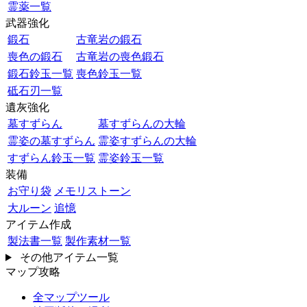
霊薬一覧
武器強化
鍛石
古竜岩の鍛石
喪色の鍛石
古竜岩の喪色鍛石
鍛石鈴玉一覧
喪色鈴玉一覧
砥石刃一覧
遺灰強化
墓すずらん
墓すずらんの大輪
霊姿の墓すずらん
霊姿すずらんの大輪
すずらん鈴玉一覧
霊姿鈴玉一覧
装備
お守り袋
メモリストーン
大ルーン
追憶
アイテム作成
製法書一覧
製作素材一覧
その他アイテム一覧
マップ攻略
全マップツール