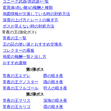
ユニーク武器(赤武器)一覧
変異体(赤い敵)の報酬と種類
地図情報が欠落している時の対処方法
深度の上げ方とレートの稼ぎ方
ボスが見えない時の対処方法
常夜の王(強化ボス)
常夜の王一覧
王の証の使い道とおすすめ交換先
コレクターの看板
地変の報酬一覧と出し方
おすすめ遺物
第1弾ボス
常夜の王エデレ
爵の暗き夜
常夜の王グノスター
識の暗き夜
常夜の王フルゴール
狩人の暗き夜
第2弾ボス
常夜の王マリス
深海の暗き夜
常夜の王カリゴ
霞の暗き夜