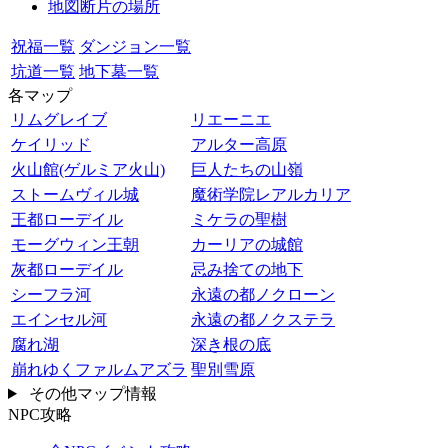
地図断片の場所
祝福一覧
ダンジョン一覧
坑道一覧
地下墓一覧
各マップ
リムグレイブ
リエーニエ
ケイリッド
アルター高原
火山館(ゲルミア火山)
巨人たちの山嶺
ストームヴィル城
魔術学院レアルカリア
王都ローデイル
ミケラの聖樹
モーグウィン王朝
カーリアの城館
灰都ローデイル
忌み捨ての地下
シーフラ河
永遠の都ノクローン
エインセル河
永遠の都ノクステラ
腐れ湖
深き根の底
崩れゆくファルムアズラ
聖別雪原
その他マップ情報
NPC攻略