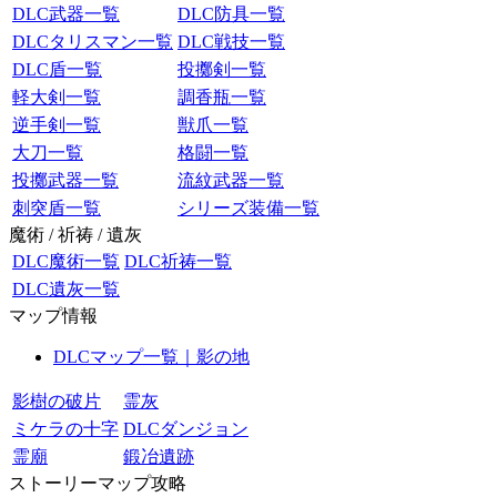
DLC武器一覧
DLC防具一覧
DLCタリスマン一覧
DLC戦技一覧
DLC盾一覧
投擲剣一覧
軽大剣一覧
調香瓶一覧
逆手剣一覧
獣爪一覧
大刀一覧
格闘一覧
投擲武器一覧
流紋武器一覧
刺突盾一覧
シリーズ装備一覧
魔術 / 祈祷 / 遺灰
DLC魔術一覧
DLC祈祷一覧
DLC遺灰一覧
マップ情報
DLCマップ一覧｜影の地
影樹の破片
霊灰
ミケラの十字
DLCダンジョン
霊廟
鍛冶遺跡
ストーリーマップ攻略