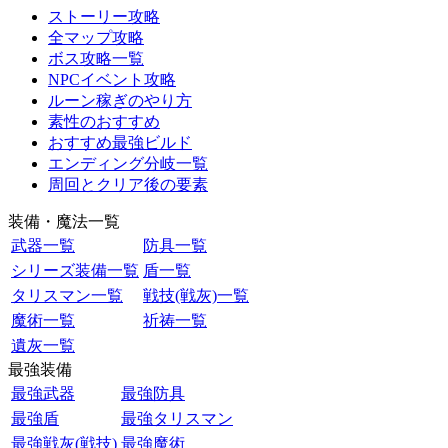
ストーリー攻略
全マップ攻略
ボス攻略一覧
NPCイベント攻略
ルーン稼ぎのやり方
素性のおすすめ
おすすめ最強ビルド
エンディング分岐一覧
周回とクリア後の要素
装備・魔法一覧
武器一覧
防具一覧
シリーズ装備一覧
盾一覧
タリスマン一覧
戦技(戦灰)一覧
魔術一覧
祈祷一覧
遺灰一覧
最強装備
最強武器
最強防具
最強盾
最強タリスマン
最強戦灰(戦技)
最強魔術