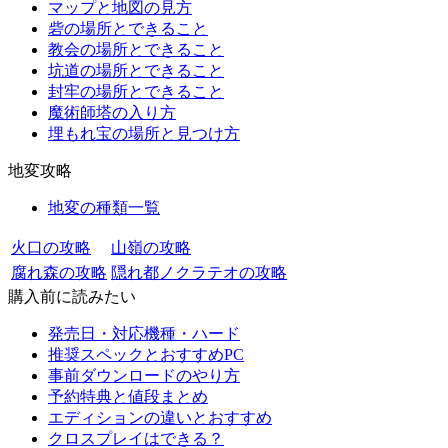
マップと地図の見方
砦の場所とできること
教会の場所とできること
坑道の場所とできること
封牢の場所とできること
魔術師塔の入り方
埋もれ宝の場所と見つけ方
地変攻略
地変の種類一覧
火口の攻略
山嶺の攻略
腐れ森の攻略
隠れ都ノクラテオの攻略
購入前に読みたい
発売日・対応機種・ハード
推奨スペックとおすすめPC
事前ダウンロードのやり方
予約特典と値段まとめ
エディションの違いとおすすめ
クロスプレイはできる？