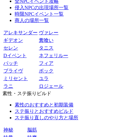
全NPCイベント攻略
侵入NPCの出現場所一覧
時限NPCイベント一覧
商人の場所一覧
アレキサンダー
ヴァレー
ギデオン
糞喰い
セレン
タニス
Dイベント
ネフェリルー
パッチ
フィア
ブライヴ
ボック
ミリセント
ユラ
ラニ
ロジェール
素性・ステ振りビルド
素性のおすすめと初期装備
ステ振りとおすすめビルド
ステ振り直しのやり方と場所
神秘
脳筋