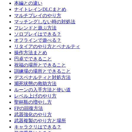
本編との違い
ナイトレインDLCまとめ
マルチプレイのやり方
マッチングしない時の対処法
フレンドと遊ぶ方法
ソロプレイはできる？
オフラインで遊べる？
リタイアのやり方とペナルティ
操作方法まとめ
円卓でできること
祝福の場所とできること
訓練場の場所とできること
デスペナルティと対処方法
瀕死状態の救助方法
ルーンの入手方法と使い道
レベル上げのやり方
聖杯瓶の増やし方
FPの回復方法
武器強化のやり方
武器複製のやり方と場所
キャラクリはできる？