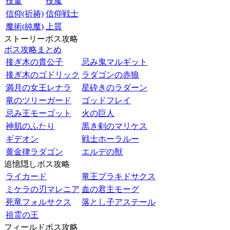
技量
技魔
信仰(祈祷)
信仰戦士
魔術(純魔)
上質
ストーリーボス攻略
ボス攻略まとめ
接ぎ木の貴公子
忌み鬼マルギット
接ぎ木のゴドリック
ラダゴンの赤狼
満月の女王レナラ
星砕きのラダーン
竜のツリーガード
ゴッドフレイ
忌み王モーゴット
火の巨人
神肌のふたり
黒き剣のマリケス
ギデオン
戦士ホーラルー
黄金律ラダゴン
エルデの獣
追憶隠しボス攻略
ライカード
竜王プラキドサクス
ミケラの刃マレニア
血の君主モーグ
死竜フォルサクス
落とし子アステール
祖霊の王
フィールドボス攻略