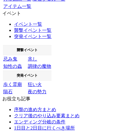
アイテム一覧
イベント
イベント一覧
襲撃イベント一覧
突発イベント一覧
襲撃イベント
忌み鬼
兆し
知性の蟲
調律の魔物
突発イベント
歩く霊廟
狂い火
隕石
夜の勢力
お役立ち記事
序盤の進め方まとめ
クリア後のやり込み要素まとめ
エンディング分岐の条件
1日目と2日目に行くべき場所