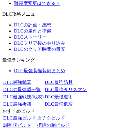
難易度変更はできる？
DLC攻略メニュー
DLCの評価・感想
DLCの条件と準備
DLCストーリー
DLCクリア後のやり込み
DLCのクリア時間の目安
最強ランキング
DLC最強装備装備まとめ
DLC最強武器
DLC最強防具
DLCの最強盾一覧
DLC最強タリスマン
DLC最強戦技(戦灰)
DLC最強魔術
DLC最強祈祷
DLC最強遺灰
おすすめビルド
DLC最強ビルド
盾チクビルド
調香瓶ビルド
拒絶の刺ビルド