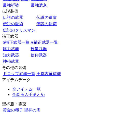
最強祈祷
最強遺灰
伝説装備
伝説の武器
伝説の遺灰
伝説の魔術
伝説の祈祷
伝説のタリスマン
補正武器
S補正武器一覧
A補正武器一覧
筋力武器
技量武器
知力武器
信仰武器
神秘武器
その他の装備
ドロップ武器一覧
王都古竜信仰
アイテムデータ
全アイテム一覧
全鈴玉入手まとめ
聖杯瓶・霊薬
黄金の種子
聖杯の雫