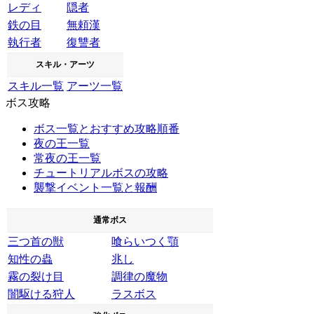
レディ
隠者
鉄の目
無頼漢
執行者
復讐者
スキル・アーツ
スキル一覧
アーツ一覧
ボス攻略
ボス一覧とおすすめ攻略順番
夜の王一覧
常夜の王一覧
チュートリアルボスの攻略
襲撃イベント一覧と報酬
通常ボス
三つ首の獣
喰らいつく顎
知性の蟲
兆し
霧の裂け目
調律の魔物
闇駆ける狩人
ラスボス