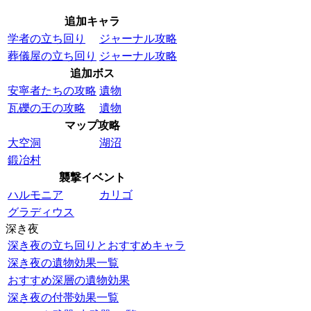
追加キャラ
学者の立ち回り
ジャーナル攻略
葬儀屋の立ち回り
ジャーナル攻略
追加ボス
安寧者たちの攻略
遺物
瓦礫の王の攻略
遺物
マップ攻略
大空洞
湖沼
鍛冶村
襲撃イベント
ハルモニア
カリゴ
グラディウス
深き夜
深き夜の立ち回りとおすすめキャラ
深き夜の遺物効果一覧
おすすめ深層の遺物効果
深き夜の付帯効果一覧