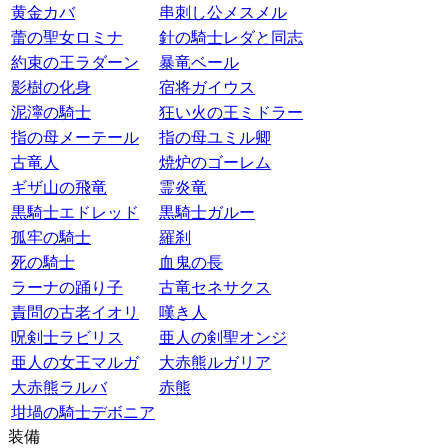
黄金カバ
串刺し公メスメル
蕾の聖女ロミナ
針の騎士レダと同志
約束の王ラダーン
暴竜ベール
影樹の化身
宿将ガイウス
泥濘の騎士
狂い火の王ミドラー
指の母メーテール
指の母ユミル卿
古竜人
焼炉のゴーレム
ギザ山の飛竜
霊炎竜
黒騎士エドレッド
黒騎士ガルー
孤牢の騎士
羅刹
死の騎士
血鬼の長
ラーナの踊り子
古竜セネサクス
責問の古老イオリ
嘆き人
呪剣士ラビリス
亜人の剣聖オンジ
亜人の女王マルガ
大赤熊ルガリア
大赤熊ラルバ
赤熊
坩堝の騎士デボニア
装備