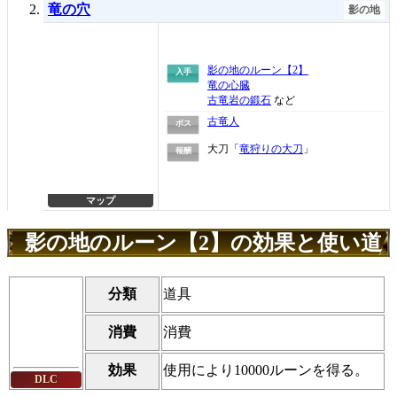
竜の穴
影の地
影の地のルーン【2】
入手
竜の心臓
古竜岩の鍛石
など
古竜人
ボス
大刀「
竜狩りの大刀
」
報酬
マップ
影の地のルーン【2】の効果と使い道
分類
道具
消費
消費
効果
使用により10000ルーンを得る。
DLC