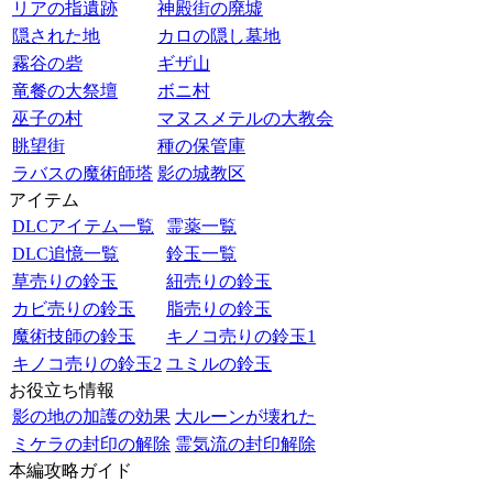
リアの指遺跡
神殿街の廃墟
隠された地
カロの隠し墓地
霧谷の砦
ギザ山
竜餐の大祭壇
ボニ村
巫子の村
マヌスメテルの大教会
眺望街
種の保管庫
ラバスの魔術師塔
影の城教区
アイテム
DLCアイテム一覧
霊薬一覧
DLC追憶一覧
鈴玉一覧
草売りの鈴玉
紐売りの鈴玉
カビ売りの鈴玉
脂売りの鈴玉
魔術技師の鈴玉
キノコ売りの鈴玉1
キノコ売りの鈴玉2
ユミルの鈴玉
お役立ち情報
影の地の加護の効果
大ルーンが壊れた
ミケラの封印の解除
霊気流の封印解除
本編攻略ガイド