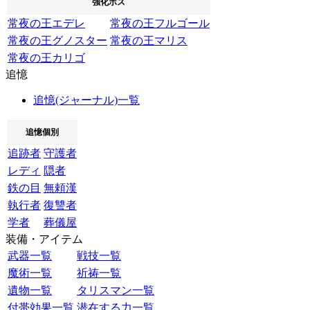
強化ボス
常夜の王エデレ
常夜の王フルゴール
常夜の王グノスター
常夜の王マリス
常夜の王カリゴ
追憶
追憶(ジャーナル)一覧
追憶個別
追跡者
守護者
レディ
隠者
鉄の目
無頼漢
執行者
復讐者
学者
葬儀屋
装備・アイテム
武器一覧
戦技一覧
魔術一覧
祈祷一覧
遺物一覧
タリスマン一覧
付帯効果一覧
潜在する力一覧