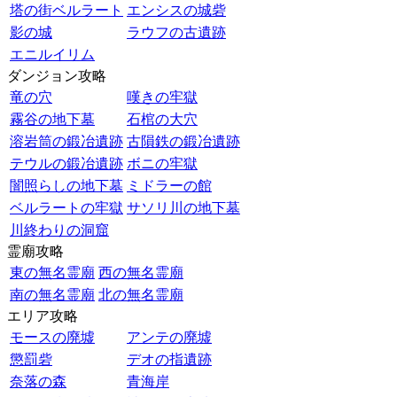
塔の街ベルラート
エンシスの城砦
影の城
ラウフの古遺跡
エニルイリム
ダンジョン攻略
竜の穴
嘆きの牢獄
霧谷の地下墓
石棺の大穴
溶岩筒の鍛冶遺跡
古隕鉄の鍛冶遺跡
テウルの鍛冶遺跡
ボニの牢獄
闇照らしの地下墓
ミドラーの館
ベルラートの牢獄
サソリ川の地下墓
川終わりの洞窟
霊廟攻略
東の無名霊廟
西の無名霊廟
南の無名霊廟
北の無名霊廟
エリア攻略
モースの廃墟
アンテの廃墟
懲罰砦
デオの指遺跡
奈落の森
青海岸