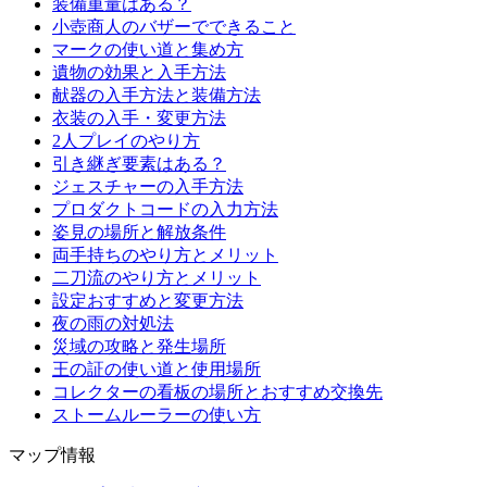
装備重量はある？
小壺商人のバザーでできること
マークの使い道と集め方
遺物の効果と入手方法
献器の入手方法と装備方法
衣装の入手・変更方法
2人プレイのやり方
引き継ぎ要素はある？
ジェスチャーの入手方法
プロダクトコードの入力方法
姿見の場所と解放条件
両手持ちのやり方とメリット
二刀流のやり方とメリット
設定おすすめと変更方法
夜の雨の対処法
災域の攻略と発生場所
王の証の使い道と使用場所
コレクターの看板の場所とおすすめ交換先
ストームルーラーの使い方
マップ情報