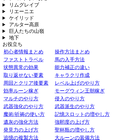
リムグレイブ
リエーニエ
ケイリッド
アルター高原
巨人たちの山嶺
地下
お役立ち
初心者情報まとめ
操作方法まとめ
ファストトラベル
馬の入手方法
状態異常の効果
能力補正の違い
取り返せない要素
キャラクリ作成
周回とクリア後要素
レベル上げのやり方
効率ルーン稼ぎ
モーグウィン王朝稼ぎ
マルチのやり方
侵入のやり方
武器強化のやり方
武器派生のやり方
魔術/祈祷の使い方
記憶スロットの増やし方
遺灰の強化方法
強靭度の上げ方
発見力の上げ方
聖杯瓶の増やし方
追憶の複製方法
大ルーンの装備方法