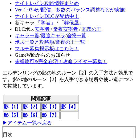
ナイトレイン攻略情報まとめ
Ver. 1.03.4が配信、多数のバランス調整などが実施
ナイトレインDLCが配信中！
新キャラ
「学者」
/
「葬儀屋」
DLCボス
安寧者
/
常夜安寧者
/
瓦礫の王
キャラ一覧
/
最強キャラ
/
追憶一覧
ボス一覧と攻略順
/
常夜の王一覧
マルチ募集掲示板はこちら！
GameWithからのお知らせ
未経験可&完全在宅！攻略ライター募集！
エルデンリングの影の地のルーン【2】の入手方法と効果で
す。影の地のルーン【2】を入手できる場所や使い道につい
て掲載しています。
関連記事
影【1】
影【2】
影【3】
影【4】
影【5】
影【6】
影【7】
▶アイテム一覧へ戻る
目次