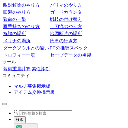
敵対解除のやり方
パリィのやり方
回避のやり方
ガードカウンター
致命の一撃
戦技の付け替え
両手持ちのやり方
二刀流のやり方
祝福の場所
地図断片の場所
メリナの場所
円卓の行き方
ダークソウルとの違い
PCの推奨スペック
トロフィー一覧
セーブデータの複製
ツール
装備重量計算
素性診断
コミュニティ
マルチ募集掲示板
アイテム交換掲示板
検索