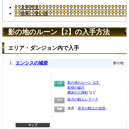
入手方法
効果・使い道
影の地のルーン【2】の入手方法
エリア・ダンジョン内で入手
エンシスの城砦
影の地
影の地のルーン【2】
入手
影樹の破片
魔術の三輝剣
など
双月の騎士レラーナ
ボス
道具「
双月の騎士の追憶
」
報酬
マップ