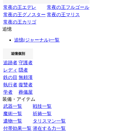
常夜の王エデレ
常夜の王フルゴール
常夜の王グノスター
常夜の王マリス
常夜の王カリゴ
追憶
追憶(ジャーナル)一覧
追憶個別
追跡者
守護者
レディ
隠者
鉄の目
無頼漢
執行者
復讐者
学者
葬儀屋
装備・アイテム
武器一覧
戦技一覧
魔術一覧
祈祷一覧
遺物一覧
タリスマン一覧
付帯効果一覧
潜在する力一覧