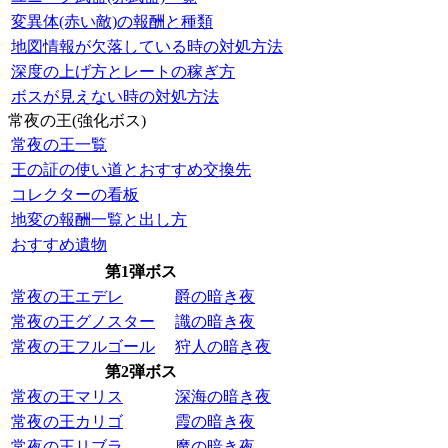
変異体(赤い敵)の報酬と種類
地図情報が欠落している時の対処方法
深度の上げ方とレートの稼ぎ方
ボスが見えない時の対処方法
常夜の王(強化ボス)
常夜の王一覧
王の証の使い道とおすすめ交換先
コレクターの看板
地変の報酬一覧と出し方
おすすめ遺物
第1弾ボス
常夜の王エデレ
爵の暗き夜
常夜の王グノスター
識の暗き夜
常夜の王フルゴール
狩人の暗き夜
第2弾ボス
常夜の王マリス
深海の暗き夜
常夜の王カリゴ
霞の暗き夜
常夜の王リブラ
魔の暗き夜