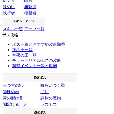
レディ
隠者
鉄の目
無頼漢
執行者
復讐者
スキル・アーツ
スキル一覧
アーツ一覧
ボス攻略
ボス一覧とおすすめ攻略順番
夜の王一覧
常夜の王一覧
チュートリアルボスの攻略
襲撃イベント一覧と報酬
通常ボス
三つ首の獣
喰らいつく顎
知性の蟲
兆し
霧の裂け目
調律の魔物
闇駆ける狩人
ラスボス
強化ボス