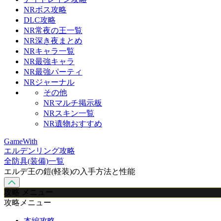
NRボス攻略
DLC攻略
NR常夜の王一覧
NR深き夜まとめ
NRキャラ一覧
NR最強キャラ
NR最強パーティ
NRジャーナル
その他
NRマルチ掲示板
NRスキン一覧
NR遺物おすすめ
GameWith
エルデンリング攻略
全防具(装備)一覧
エルデ王の鎧(軽装)の入手方法と性能
攻略 メニュー
攻略メニュー
本編攻略