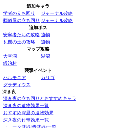
追加キャラ
学者の立ち回り
ジャーナル攻略
葬儀屋の立ち回り
ジャーナル攻略
追加ボス
安寧者たちの攻略
遺物
瓦礫の王の攻略
遺物
マップ攻略
大空洞
湖沼
鍛冶村
襲撃イベント
ハルモニア
カリゴ
グラディウス
深き夜
深き夜の立ち回りとおすすめキャラ
深き夜の遺物効果一覧
おすすめ深層の遺物効果
深き夜の付帯効果一覧
ユニーク武器(赤武器)一覧