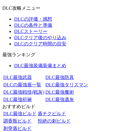
DLC攻略メニュー
DLCの評価・感想
DLCの条件と準備
DLCストーリー
DLCクリア後のやり込み
DLCのクリア時間の目安
最強ランキング
DLC最強装備装備まとめ
DLC最強武器
DLC最強防具
DLCの最強盾一覧
DLC最強タリスマン
DLC最強戦技(戦灰)
DLC最強魔術
DLC最強祈祷
DLC最強遺灰
おすすめビルド
DLC最強ビルド
盾チクビルド
調香瓶ビルド
拒絶の刺ビルド
刺突盾ビルド