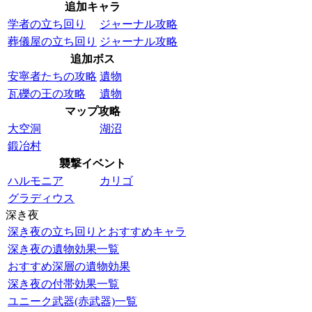
追加キャラ
学者の立ち回り
ジャーナル攻略
葬儀屋の立ち回り
ジャーナル攻略
追加ボス
安寧者たちの攻略
遺物
瓦礫の王の攻略
遺物
マップ攻略
大空洞
湖沼
鍛冶村
襲撃イベント
ハルモニア
カリゴ
グラディウス
深き夜
深き夜の立ち回りとおすすめキャラ
深き夜の遺物効果一覧
おすすめ深層の遺物効果
深き夜の付帯効果一覧
ユニーク武器(赤武器)一覧