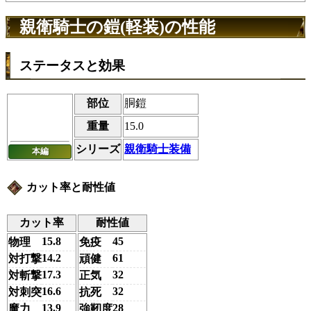
親衛騎士の鎧(軽装)の性能
ステータスと効果
部位
胴鎧
重量
15.0
シリーズ
親衛騎士装備
本編
カット率と耐性値
カット率
耐性値
15.8
45
物理
免疫
14.2
61
対打撃
頑健
17.3
32
対斬撃
正気
16.6
32
対刺突
抗死
13.9
28
魔力
強靭度