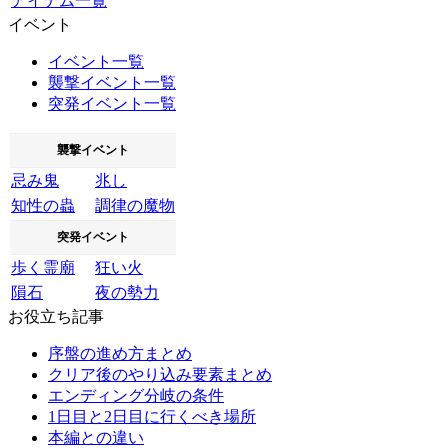
アイテム一覧
イベント
イベント一覧
襲撃イベント一覧
突発イベント一覧
襲撃イベント
忌み鬼
兆し
知性の蟲
調律の魔物
突発イベント
歩く霊廟
狂い火
隕石
夜の勢力
お役立ち記事
序盤の進め方まとめ
クリア後のやり込み要素まとめ
エンディング分岐の条件
1日目と2日目に行くべき場所
本編との違い