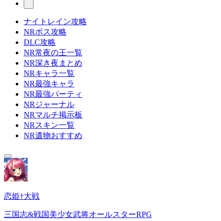
ナイトレイン攻略
NRボス攻略
DLC攻略
NR常夜の王一覧
NR深き夜まとめ
NRキャラ一覧
NR最強キャラ
NR最強パーティ
NRジャーナル
NRマルチ掲示板
NRスキン一覧
NR遺物おすすめ
恋姫†大戦
三国志&戦国美少女武将オールスターRPG