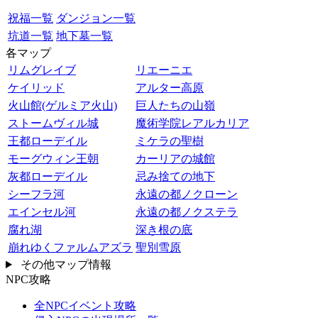
祝福一覧
ダンジョン一覧
坑道一覧
地下墓一覧
各マップ
リムグレイブ
リエーニエ
ケイリッド
アルター高原
火山館(ゲルミア火山)
巨人たちの山嶺
ストームヴィル城
魔術学院レアルカリア
王都ローデイル
ミケラの聖樹
モーグウィン王朝
カーリアの城館
灰都ローデイル
忌み捨ての地下
シーフラ河
永遠の都ノクローン
エインセル河
永遠の都ノクステラ
腐れ湖
深き根の底
崩れゆくファルムアズラ
聖別雪原
その他マップ情報
NPC攻略
全NPCイベント攻略