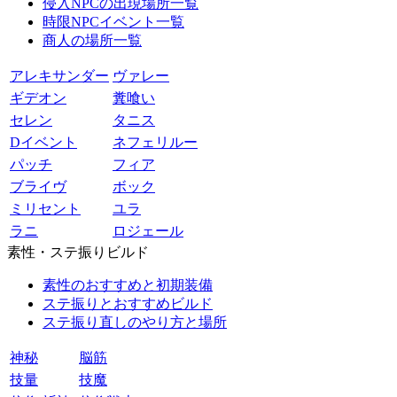
侵入NPCの出現場所一覧
時限NPCイベント一覧
商人の場所一覧
アレキサンダー
ヴァレー
ギデオン
糞喰い
セレン
タニス
Dイベント
ネフェリルー
パッチ
フィア
ブライヴ
ボック
ミリセント
ユラ
ラニ
ロジェール
素性・ステ振りビルド
素性のおすすめと初期装備
ステ振りとおすすめビルド
ステ振り直しのやり方と場所
神秘
脳筋
技量
技魔