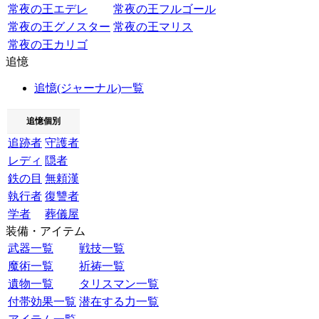
常夜の王エデレ
常夜の王フルゴール
常夜の王グノスター
常夜の王マリス
常夜の王カリゴ
追憶
追憶(ジャーナル)一覧
追憶個別
追跡者
守護者
レディ
隠者
鉄の目
無頼漢
執行者
復讐者
学者
葬儀屋
装備・アイテム
武器一覧
戦技一覧
魔術一覧
祈祷一覧
遺物一覧
タリスマン一覧
付帯効果一覧
潜在する力一覧