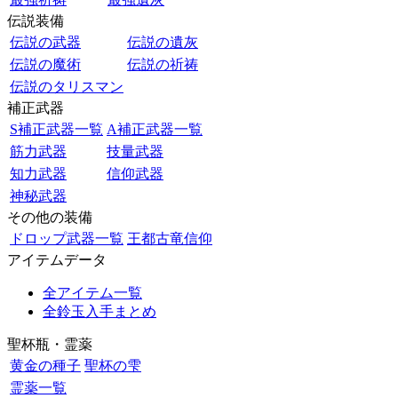
伝説装備
伝説の武器
伝説の遺灰
伝説の魔術
伝説の祈祷
伝説のタリスマン
補正武器
S補正武器一覧
A補正武器一覧
筋力武器
技量武器
知力武器
信仰武器
神秘武器
その他の装備
ドロップ武器一覧
王都古竜信仰
アイテムデータ
全アイテム一覧
全鈴玉入手まとめ
聖杯瓶・霊薬
黄金の種子
聖杯の雫
霊薬一覧