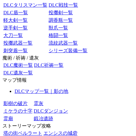
DLCタリスマン一覧
DLC戦技一覧
DLC盾一覧
投擲剣一覧
軽大剣一覧
調香瓶一覧
逆手剣一覧
獣爪一覧
大刀一覧
格闘一覧
投擲武器一覧
流紋武器一覧
刺突盾一覧
シリーズ装備一覧
魔術 / 祈祷 / 遺灰
DLC魔術一覧
DLC祈祷一覧
DLC遺灰一覧
マップ情報
DLCマップ一覧｜影の地
影樹の破片
霊灰
ミケラの十字
DLCダンジョン
霊廟
鍛冶遺跡
ストーリーマップ攻略
塔の街ベルラート
エンシスの城砦