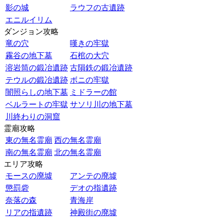
影の城
ラウフの古遺跡
エニルイリム
ダンジョン攻略
竜の穴
嘆きの牢獄
霧谷の地下墓
石棺の大穴
溶岩筒の鍛冶遺跡
古隕鉄の鍛冶遺跡
テウルの鍛冶遺跡
ボニの牢獄
闇照らしの地下墓
ミドラーの館
ベルラートの牢獄
サソリ川の地下墓
川終わりの洞窟
霊廟攻略
東の無名霊廟
西の無名霊廟
南の無名霊廟
北の無名霊廟
エリア攻略
モースの廃墟
アンテの廃墟
懲罰砦
デオの指遺跡
奈落の森
青海岸
リアの指遺跡
神殿街の廃墟