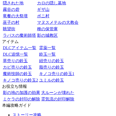
隠された地
カロの隠し墓地
霧谷の砦
ギザ山
竜餐の大祭壇
ボニ村
巫子の村
マヌスメテルの大教会
眺望街
種の保管庫
ラバスの魔術師塔
影の城教区
アイテム
DLCアイテム一覧
霊薬一覧
DLC追憶一覧
鈴玉一覧
草売りの鈴玉
紐売りの鈴玉
カビ売りの鈴玉
脂売りの鈴玉
魔術技師の鈴玉
キノコ売りの鈴玉1
キノコ売りの鈴玉2
ユミルの鈴玉
お役立ち情報
影の地の加護の効果
大ルーンが壊れた
ミケラの封印の解除
霊気流の封印解除
本編攻略ガイド
ストーリー攻略