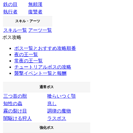
鉄の目
無頼漢
執行者
復讐者
スキル・アーツ
スキル一覧
アーツ一覧
ボス攻略
ボス一覧とおすすめ攻略順番
夜の王一覧
常夜の王一覧
チュートリアルボスの攻略
襲撃イベント一覧と報酬
通常ボス
三つ首の獣
喰らいつく顎
知性の蟲
兆し
霧の裂け目
調律の魔物
闇駆ける狩人
ラスボス
強化ボス