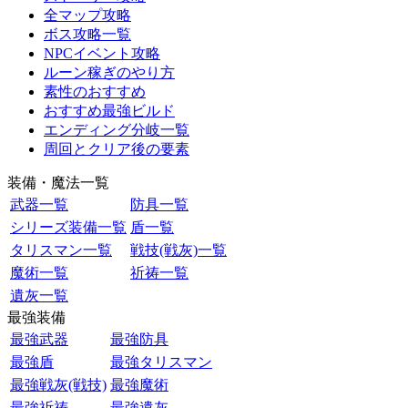
全マップ攻略
ボス攻略一覧
NPCイベント攻略
ルーン稼ぎのやり方
素性のおすすめ
おすすめ最強ビルド
エンディング分岐一覧
周回とクリア後の要素
装備・魔法一覧
武器一覧
防具一覧
シリーズ装備一覧
盾一覧
タリスマン一覧
戦技(戦灰)一覧
魔術一覧
祈祷一覧
遺灰一覧
最強装備
最強武器
最強防具
最強盾
最強タリスマン
最強戦灰(戦技)
最強魔術
最強祈祷
最強遺灰