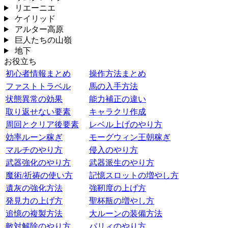
リエーニエ
ケイリッド
アルター高原
巨人たちの山嶺
地下
お役立ち
初心者情報まとめ
操作方法まとめ
ファストトラベル
馬の入手方法
状態異常の効果
能力補正の違い
取り返せない要素
キャラクリ作成
周回とクリア後要素
レベル上げのやり方
効率ルーン稼ぎ
モーグウィン王朝稼ぎ
マルチのやり方
侵入のやり方
武器強化のやり方
武器派生のやり方
魔術/祈祷の使い方
記憶スロットの増やし方
遺灰の強化方法
強靭度の上げ方
発見力の上げ方
聖杯瓶の増やし方
追憶の複製方法
大ルーンの装備方法
敵対解除のやり方
パリィのやり方