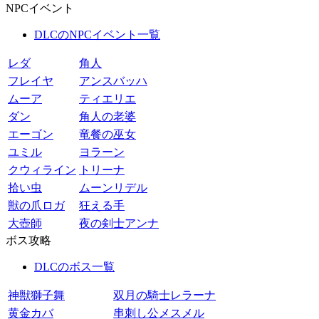
NPCイベント
DLCのNPCイベント一覧
レダ
角人
フレイヤ
アンスバッハ
ムーア
ティエリエ
ダン
角人の老婆
エーゴン
竜餐の巫女
ユミル
ヨラーン
クウィライン
トリーナ
拾い虫
ムーンリデル
獣の爪ロガ
狂える手
大壺師
夜の剣士アンナ
ボス攻略
DLCのボス一覧
神獣獅子舞
双月の騎士レラーナ
黄金カバ
串刺し公メスメル