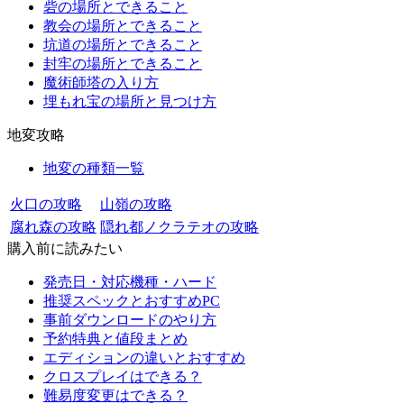
砦の場所とできること
教会の場所とできること
坑道の場所とできること
封牢の場所とできること
魔術師塔の入り方
埋もれ宝の場所と見つけ方
地変攻略
地変の種類一覧
火口の攻略
山嶺の攻略
腐れ森の攻略
隠れ都ノクラテオの攻略
購入前に読みたい
発売日・対応機種・ハード
推奨スペックとおすすめPC
事前ダウンロードのやり方
予約特典と値段まとめ
エディションの違いとおすすめ
クロスプレイはできる？
難易度変更はできる？