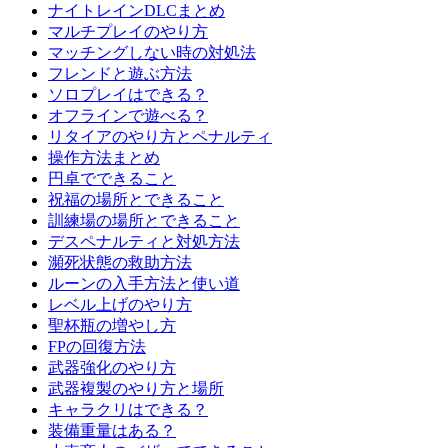
ナイトレインDLCまとめ
マルチプレイのやり方
マッチングしない時の対処法
フレンドと遊ぶ方法
ソロプレイはできる？
オフラインで遊べる？
リタイアのやり方とペナルティ
操作方法まとめ
円卓でできること
祝福の場所とできること
訓練場の場所とできること
デスペナルティと対処方法
瀕死状態の救助方法
ルーンの入手方法と使い道
レベル上げのやり方
聖杯瓶の増やし方
FPの回復方法
武器強化のやり方
武器複製のやり方と場所
キャラクリはできる？
装備重量はある？