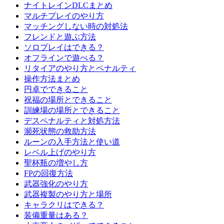
ナイトレインDLCまとめ
マルチプレイのやり方
マッチングしない時の対処法
フレンドと遊ぶ方法
ソロプレイはできる？
オフラインで遊べる？
リタイアのやり方とペナルティ
操作方法まとめ
円卓でできること
祝福の場所とできること
訓練場の場所とできること
デスペナルティと対処方法
瀕死状態の救助方法
ルーンの入手方法と使い道
レベル上げのやり方
聖杯瓶の増やし方
FPの回復方法
武器強化のやり方
武器複製のやり方と場所
キャラクリはできる？
装備重量はある？