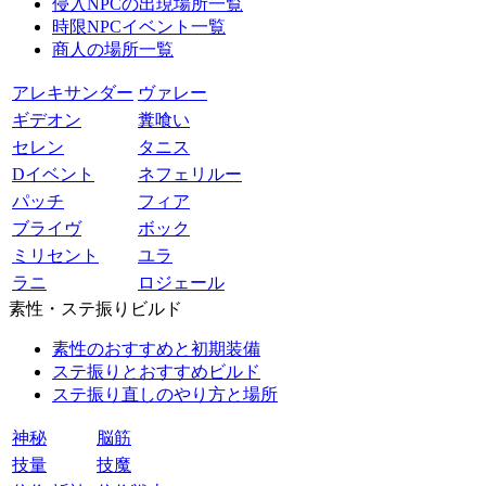
侵入NPCの出現場所一覧
時限NPCイベント一覧
商人の場所一覧
アレキサンダー
ヴァレー
ギデオン
糞喰い
セレン
タニス
Dイベント
ネフェリルー
パッチ
フィア
ブライヴ
ボック
ミリセント
ユラ
ラニ
ロジェール
素性・ステ振りビルド
素性のおすすめと初期装備
ステ振りとおすすめビルド
ステ振り直しのやり方と場所
神秘
脳筋
技量
技魔