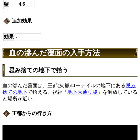
4.6
聖
追加効果
効果
-
血の滲んだ覆面の入手方法
忌み捨ての地下で拾う
血の滲んだ覆面は、王都(灰都)ローデイルの地下にある
忌み
捨ての地下
で拾える。祝福「
地下大通り脇
」を解放している
と場所が近い。
王都からの行き方