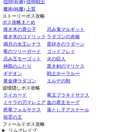
信仰(祈祷)
信仰戦士
魔術(純魔)
上質
ストーリーボス攻略
ボス攻略まとめ
接ぎ木の貴公子
忌み鬼マルギット
接ぎ木のゴドリック
ラダゴンの赤狼
満月の女王レナラ
星砕きのラダーン
竜のツリーガード
ゴッドフレイ
忌み王モーゴット
火の巨人
神肌のふたり
黒き剣のマリケス
ギデオン
戦士ホーラルー
黄金律ラダゴン
エルデの獣
追憶隠しボス攻略
ライカード
竜王プラキドサクス
ミケラの刃マレニア
血の君主モーグ
死竜フォルサクス
落とし子アステール
祖霊の王
フィールドボス攻略
リムグレイブ