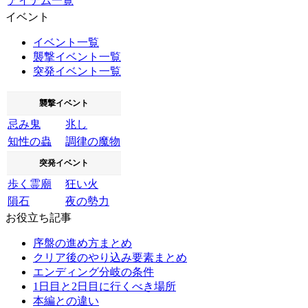
アイテム一覧
イベント
イベント一覧
襲撃イベント一覧
突発イベント一覧
襲撃イベント
忌み鬼
兆し
知性の蟲
調律の魔物
突発イベント
歩く霊廟
狂い火
隕石
夜の勢力
お役立ち記事
序盤の進め方まとめ
クリア後のやり込み要素まとめ
エンディング分岐の条件
1日目と2日目に行くべき場所
本編との違い