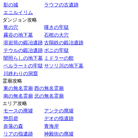
影の城
ラウフの古遺跡
エニルイリム
ダンジョン攻略
竜の穴
嘆きの牢獄
霧谷の地下墓
石棺の大穴
溶岩筒の鍛冶遺跡
古隕鉄の鍛冶遺跡
テウルの鍛冶遺跡
ボニの牢獄
闇照らしの地下墓
ミドラーの館
ベルラートの牢獄
サソリ川の地下墓
川終わりの洞窟
霊廟攻略
東の無名霊廟
西の無名霊廟
南の無名霊廟
北の無名霊廟
エリア攻略
モースの廃墟
アンテの廃墟
懲罰砦
デオの指遺跡
奈落の森
青海岸
リアの指遺跡
神殿街の廃墟