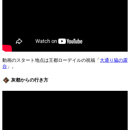
動画のスタート地点は王都ローデイルの祝福「
大通り脇の露
台
」。
灰都からの行き方