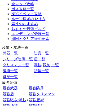
全マップ攻略
ボス攻略一覧
NPCイベント攻略
ルーン稼ぎのやり方
素性のおすすめ
おすすめ最強ビルド
エンディング分岐一覧
周回とクリア後の要素
装備・魔法一覧
武器一覧
防具一覧
シリーズ装備一覧
盾一覧
タリスマン一覧
戦技(戦灰)一覧
魔術一覧
祈祷一覧
遺灰一覧
最強装備
最強武器
最強防具
最強盾
最強タリスマン
最強戦灰(戦技)
最強魔術
最強祈祷
最強遺灰