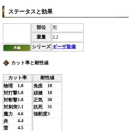
ステータスと効果
部位
兜
重量
2.2
シリーズ
ギーザ装備
本編
カット率と耐性値
カット率
耐性値
1.8
18
物理
免疫
1.8
10
対打撃
頑健
1.8
30
対斬撃
正気
2.1
31
対刺突
抗死
4.6
3
魔力
強靭度
4.4
炎
4.5
雷