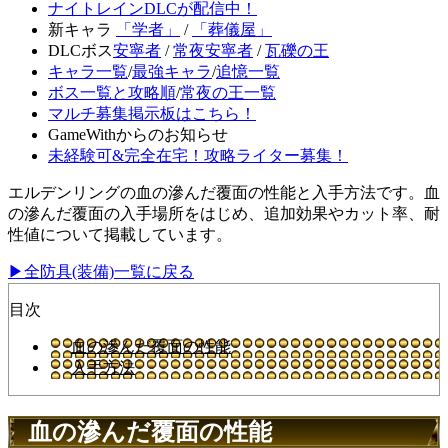
ナイトレインDLCが配信中！
新キャラ
「学者」
/
「葬儀屋」
DLCボス
安寧者
/
常夜安寧者
/
瓦礫の王
キャラ一覧
/
最強キャラ
/
追憶一覧
ボス一覧と攻略順
/
常夜の王一覧
マルチ募集掲示板はこちら！
GameWithからのお知らせ
未経験可&完全在宅！攻略ライター募集！
エルデンリングの血の滲んだ覆面の性能と入手方法です。血
の滲んだ覆面の入手場所をはじめ、追加効果やカット率、耐
性値について掲載しています。
▶全防具(装備)一覧に戻る
目次
血の滲んだ覆面の性能
入手方法
血の滲んだ覆面の性能