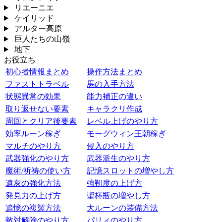
リエーニエ
ケイリッド
アルター高原
巨人たちの山嶺
地下
お役立ち
初心者情報まとめ
操作方法まとめ
ファストトラベル
馬の入手方法
状態異常の効果
能力補正の違い
取り返せない要素
キャラクリ作成
周回とクリア後要素
レベル上げのやり方
効率ルーン稼ぎ
モーグウィン王朝稼ぎ
マルチのやり方
侵入のやり方
武器強化のやり方
武器派生のやり方
魔術/祈祷の使い方
記憶スロットの増やし方
遺灰の強化方法
強靭度の上げ方
発見力の上げ方
聖杯瓶の増やし方
追憶の複製方法
大ルーンの装備方法
敵対解除のやり方
パリィのやり方