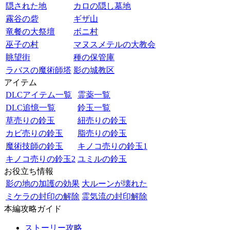
隠された地
カロの隠し墓地
霧谷の砦
ギザ山
竜餐の大祭壇
ボニ村
巫子の村
マヌスメテルの大教会
眺望街
種の保管庫
ラバスの魔術師塔
影の城教区
アイテム
DLCアイテム一覧
霊薬一覧
DLC追憶一覧
鈴玉一覧
草売りの鈴玉
紐売りの鈴玉
カビ売りの鈴玉
脂売りの鈴玉
魔術技師の鈴玉
キノコ売りの鈴玉1
キノコ売りの鈴玉2
ユミルの鈴玉
お役立ち情報
影の地の加護の効果
大ルーンが壊れた
ミケラの封印の解除
霊気流の封印解除
本編攻略ガイド
ストーリー攻略