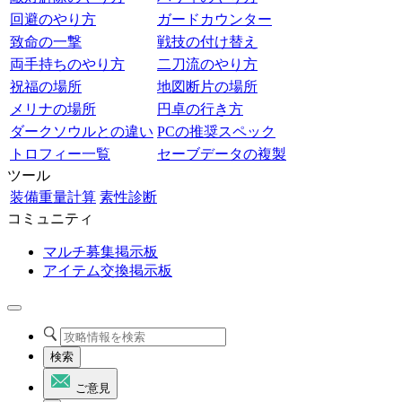
回避のやり方
ガードカウンター
致命の一撃
戦技の付け替え
両手持ちのやり方
二刀流のやり方
祝福の場所
地図断片の場所
メリナの場所
円卓の行き方
ダークソウルとの違い
PCの推奨スペック
トロフィー一覧
セーブデータの複製
ツール
装備重量計算
素性診断
コミュニティ
マルチ募集掲示板
アイテム交換掲示板
検索
ご意見