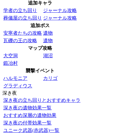
追加キャラ
学者の立ち回り
ジャーナル攻略
葬儀屋の立ち回り
ジャーナル攻略
追加ボス
安寧者たちの攻略
遺物
瓦礫の王の攻略
遺物
マップ攻略
大空洞
湖沼
鍛冶村
襲撃イベント
ハルモニア
カリゴ
グラディウス
深き夜
深き夜の立ち回りとおすすめキャラ
深き夜の遺物効果一覧
おすすめ深層の遺物効果
深き夜の付帯効果一覧
ユニーク武器(赤武器)一覧