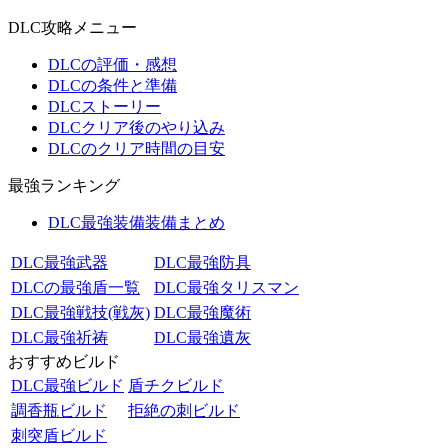
DLC攻略メニュー
DLCの評価・感想
DLCの条件と準備
DLCストーリー
DLCクリア後のやり込み
DLCのクリア時間の目安
最強ランキング
DLC最強装備装備まとめ
DLC最強武器
DLC最強防具
DLCの最強盾一覧
DLC最強タリスマン
DLC最強戦技(戦灰)
DLC最強魔術
DLC最強祈祷
DLC最強遺灰
おすすめビルド
DLC最強ビルド
盾チクビルド
調香瓶ビルド
拒絶の刺ビルド
刺突盾ビルド