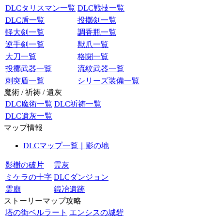
DLCタリスマン一覧
DLC戦技一覧
DLC盾一覧
投擲剣一覧
軽大剣一覧
調香瓶一覧
逆手剣一覧
獣爪一覧
大刀一覧
格闘一覧
投擲武器一覧
流紋武器一覧
刺突盾一覧
シリーズ装備一覧
魔術 / 祈祷 / 遺灰
DLC魔術一覧
DLC祈祷一覧
DLC遺灰一覧
マップ情報
DLCマップ一覧｜影の地
影樹の破片
霊灰
ミケラの十字
DLCダンジョン
霊廟
鍛冶遺跡
ストーリーマップ攻略
塔の街ベルラート
エンシスの城砦