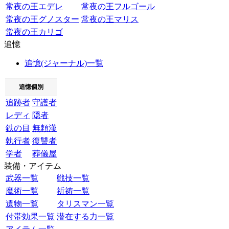
常夜の王エデレ
常夜の王フルゴール
常夜の王グノスター
常夜の王マリス
常夜の王カリゴ
追憶
追憶(ジャーナル)一覧
追憶個別
追跡者
守護者
レディ
隠者
鉄の目
無頼漢
執行者
復讐者
学者
葬儀屋
装備・アイテム
武器一覧
戦技一覧
魔術一覧
祈祷一覧
遺物一覧
タリスマン一覧
付帯効果一覧
潜在する力一覧