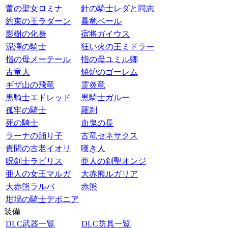
蕾の聖女ロミナ
針の騎士レダと同志
約束の王ラダーン
暴竜ベール
影樹の化身
宿将ガイウス
泥濘の騎士
狂い火の王ミドラー
指の母メーテール
指の母ユミル卿
古竜人
焼炉のゴーレム
ギザ山の飛竜
霊炎竜
黒騎士エドレッド
黒騎士ガルー
孤牢の騎士
羅刹
死の騎士
血鬼の長
ラーナの踊り子
古竜セネサクス
責問の古老イオリ
嘆き人
呪剣士ラビリス
亜人の剣聖オンジ
亜人の女王マルガ
大赤熊ルガリア
大赤熊ラルバ
赤熊
坩堝の騎士デボニア
装備
DLC武器一覧
DLC防具一覧