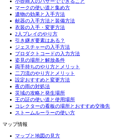
小壺商人のバザーでできること
マークの使い道と集め方
遺物の効果と入手方法
献器の入手方法と装備方法
衣装の入手・変更方法
2人プレイのやり方
引き継ぎ要素はある？
ジェスチャーの入手方法
プロダクトコードの入力方法
姿見の場所と解放条件
両手持ちのやり方とメリット
二刀流のやり方とメリット
設定おすすめと変更方法
夜の雨の対処法
災域の攻略と発生場所
王の証の使い道と使用場所
コレクターの看板の場所とおすすめ交換先
ストームルーラーの使い方
マップ情報
マップと地図の見方