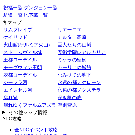
祝福一覧
ダンジョン一覧
坑道一覧
地下墓一覧
各マップ
リムグレイブ
リエーニエ
ケイリッド
アルター高原
火山館(ゲルミア火山)
巨人たちの山嶺
ストームヴィル城
魔術学院レアルカリア
王都ローデイル
ミケラの聖樹
モーグウィン王朝
カーリアの城館
灰都ローデイル
忌み捨ての地下
シーフラ河
永遠の都ノクローン
エインセル河
永遠の都ノクステラ
腐れ湖
深き根の底
崩れゆくファルムアズラ
聖別雪原
その他マップ情報
NPC攻略
全NPCイベント攻略