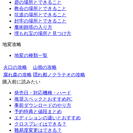
砦の場所とできること
教会の場所とできること
坑道の場所とできること
封牢の場所とできること
魔術師塔の入り方
埋もれ宝の場所と見つけ方
地変攻略
地変の種類一覧
火口の攻略
山嶺の攻略
腐れ森の攻略
隠れ都ノクラテオの攻略
購入前に読みたい
発売日・対応機種・ハード
推奨スペックとおすすめPC
事前ダウンロードのやり方
予約特典と値段まとめ
エディションの違いとおすすめ
クロスプレイはできる？
難易度変更はできる？