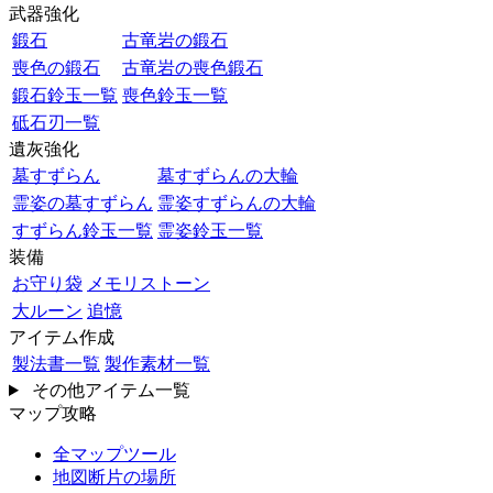
武器強化
鍛石
古竜岩の鍛石
喪色の鍛石
古竜岩の喪色鍛石
鍛石鈴玉一覧
喪色鈴玉一覧
砥石刃一覧
遺灰強化
墓すずらん
墓すずらんの大輪
霊姿の墓すずらん
霊姿すずらんの大輪
すずらん鈴玉一覧
霊姿鈴玉一覧
装備
お守り袋
メモリストーン
大ルーン
追憶
アイテム作成
製法書一覧
製作素材一覧
その他アイテム一覧
マップ攻略
全マップツール
地図断片の場所