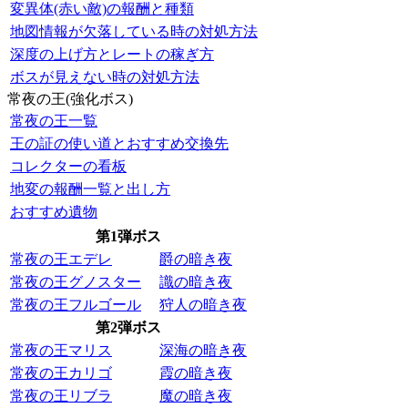
変異体(赤い敵)の報酬と種類
地図情報が欠落している時の対処方法
深度の上げ方とレートの稼ぎ方
ボスが見えない時の対処方法
常夜の王(強化ボス)
常夜の王一覧
王の証の使い道とおすすめ交換先
コレクターの看板
地変の報酬一覧と出し方
おすすめ遺物
第1弾ボス
常夜の王エデレ
爵の暗き夜
常夜の王グノスター
識の暗き夜
常夜の王フルゴール
狩人の暗き夜
第2弾ボス
常夜の王マリス
深海の暗き夜
常夜の王カリゴ
霞の暗き夜
常夜の王リブラ
魔の暗き夜