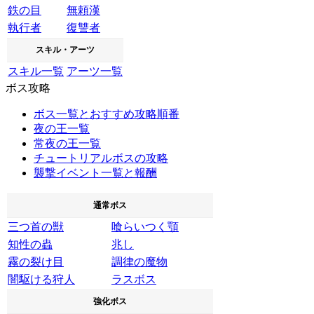
鉄の目
無頼漢
執行者
復讐者
スキル・アーツ
スキル一覧
アーツ一覧
ボス攻略
ボス一覧とおすすめ攻略順番
夜の王一覧
常夜の王一覧
チュートリアルボスの攻略
襲撃イベント一覧と報酬
通常ボス
三つ首の獣
喰らいつく顎
知性の蟲
兆し
霧の裂け目
調律の魔物
闇駆ける狩人
ラスボス
強化ボス