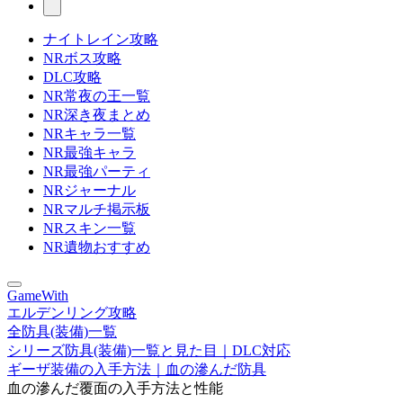
ナイトレイン攻略
NRボス攻略
DLC攻略
NR常夜の王一覧
NR深き夜まとめ
NRキャラ一覧
NR最強キャラ
NR最強パーティ
NRジャーナル
NRマルチ掲示板
NRスキン一覧
NR遺物おすすめ
GameWith
エルデンリング攻略
全防具(装備)一覧
シリーズ防具(装備)一覧と見た目｜DLC対応
ギーザ装備の入手方法｜血の滲んだ防具
血の滲んだ覆面の入手方法と性能