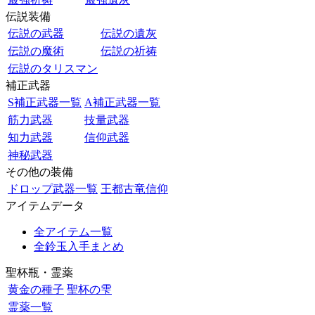
伝説装備
伝説の武器
伝説の遺灰
伝説の魔術
伝説の祈祷
伝説のタリスマン
補正武器
S補正武器一覧
A補正武器一覧
筋力武器
技量武器
知力武器
信仰武器
神秘武器
その他の装備
ドロップ武器一覧
王都古竜信仰
アイテムデータ
全アイテム一覧
全鈴玉入手まとめ
聖杯瓶・霊薬
黄金の種子
聖杯の雫
霊薬一覧