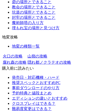
砦の場所とできること
教会の場所とできること
坑道の場所とできること
封牢の場所とできること
魔術師塔の入り方
埋もれ宝の場所と見つけ方
地変攻略
地変の種類一覧
火口の攻略
山嶺の攻略
腐れ森の攻略
隠れ都ノクラテオの攻略
購入前に読みたい
発売日・対応機種・ハード
推奨スペックとおすすめPC
事前ダウンロードのやり方
予約特典と値段まとめ
エディションの違いとおすすめ
クロスプレイはできる？
難易度変更はできる？