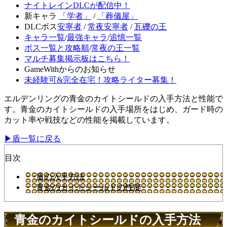
ナイトレインDLCが配信中！
新キャラ
「学者」
/
「葬儀屋」
DLCボス
安寧者
/
常夜安寧者
/
瓦礫の王
キャラ一覧
/
最強キャラ
/
追憶一覧
ボス一覧と攻略順
/
常夜の王一覧
マルチ募集掲示板はこちら！
GameWithからのお知らせ
未経験可&完全在宅！攻略ライター募集！
エルデンリングの青金のカイトシールドの入手方法と性能で
す。青金のカイトシールドの入手場所をはじめ、ガード時の
カット率や戦技などの性能を掲載しています。
▶盾一覧に戻る
目次
盾の入手方法
青金のカイトシールドの性能
青金のカイトシールドの入手方法