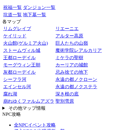
祝福一覧
ダンジョン一覧
坑道一覧
地下墓一覧
各マップ
リムグレイブ
リエーニエ
ケイリッド
アルター高原
火山館(ゲルミア火山)
巨人たちの山嶺
ストームヴィル城
魔術学院レアルカリア
王都ローデイル
ミケラの聖樹
モーグウィン王朝
カーリアの城館
灰都ローデイル
忌み捨ての地下
シーフラ河
永遠の都ノクローン
エインセル河
永遠の都ノクステラ
腐れ湖
深き根の底
崩れゆくファルムアズラ
聖別雪原
その他マップ情報
NPC攻略
全NPCイベント攻略