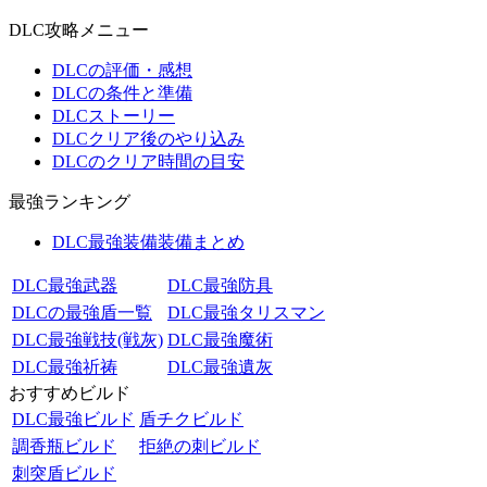
DLC攻略メニュー
DLCの評価・感想
DLCの条件と準備
DLCストーリー
DLCクリア後のやり込み
DLCのクリア時間の目安
最強ランキング
DLC最強装備装備まとめ
DLC最強武器
DLC最強防具
DLCの最強盾一覧
DLC最強タリスマン
DLC最強戦技(戦灰)
DLC最強魔術
DLC最強祈祷
DLC最強遺灰
おすすめビルド
DLC最強ビルド
盾チクビルド
調香瓶ビルド
拒絶の刺ビルド
刺突盾ビルド