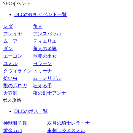
NPCイベント
DLCのNPCイベント一覧
レダ
角人
フレイヤ
アンスバッハ
ムーア
ティエリエ
ダン
角人の老婆
エーゴン
竜餐の巫女
ユミル
ヨラーン
クウィライン
トリーナ
拾い虫
ムーンリデル
獣の爪ロガ
狂える手
大壺師
夜の剣士アンナ
ボス攻略
DLCのボス一覧
神獣獅子舞
双月の騎士レラーナ
黄金カバ
串刺し公メスメル