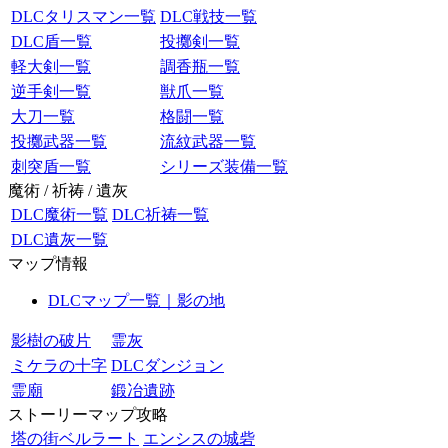
DLCタリスマン一覧
DLC戦技一覧
DLC盾一覧
投擲剣一覧
軽大剣一覧
調香瓶一覧
逆手剣一覧
獣爪一覧
大刀一覧
格闘一覧
投擲武器一覧
流紋武器一覧
刺突盾一覧
シリーズ装備一覧
魔術 / 祈祷 / 遺灰
DLC魔術一覧
DLC祈祷一覧
DLC遺灰一覧
マップ情報
DLCマップ一覧｜影の地
影樹の破片
霊灰
ミケラの十字
DLCダンジョン
霊廟
鍛冶遺跡
ストーリーマップ攻略
塔の街ベルラート
エンシスの城砦