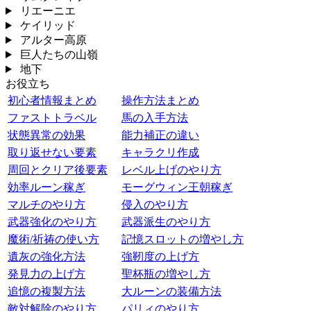
リエーニエ
ケイリッド
アルター高原
巨人たちの山嶺
地下
お役立ち
初心者情報まとめ
操作方法まとめ
ファストトラベル
馬の入手方法
状態異常の効果
能力補正の違い
取り返せない要素
キャラクリ作成
周回とクリア後要素
レベル上げのやり方
効率ルーン稼ぎ
モーグウィン王朝稼ぎ
マルチのやり方
侵入のやり方
武器強化のやり方
武器派生のやり方
魔術/祈祷の使い方
記憶スロットの増やし方
遺灰の強化方法
強靭度の上げ方
発見力の上げ方
聖杯瓶の増やし方
追憶の複製方法
大ルーンの装備方法
敵対解除のやり方
パリィのやり方