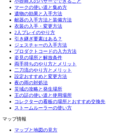
小壺商人のバザーでできること
マークの使い道と集め方
遺物の効果と入手方法
献器の入手方法と装備方法
衣装の入手・変更方法
2人プレイのやり方
引き継ぎ要素はある？
ジェスチャーの入手方法
プロダクトコードの入力方法
姿見の場所と解放条件
両手持ちのやり方とメリット
二刀流のやり方とメリット
設定おすすめと変更方法
夜の雨の対処法
災域の攻略と発生場所
王の証の使い道と使用場所
コレクターの看板の場所とおすすめ交換先
ストームルーラーの使い方
マップ情報
マップと地図の見方