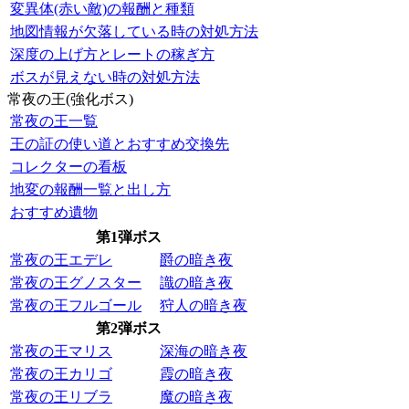
変異体(赤い敵)の報酬と種類
地図情報が欠落している時の対処方法
深度の上げ方とレートの稼ぎ方
ボスが見えない時の対処方法
常夜の王(強化ボス)
常夜の王一覧
王の証の使い道とおすすめ交換先
コレクターの看板
地変の報酬一覧と出し方
おすすめ遺物
第1弾ボス
常夜の王エデレ
爵の暗き夜
常夜の王グノスター
識の暗き夜
常夜の王フルゴール
狩人の暗き夜
第2弾ボス
常夜の王マリス
深海の暗き夜
常夜の王カリゴ
霞の暗き夜
常夜の王リブラ
魔の暗き夜