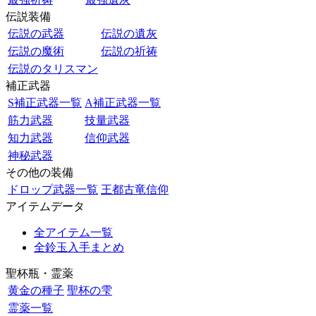
伝説装備
伝説の武器
伝説の遺灰
伝説の魔術
伝説の祈祷
伝説のタリスマン
補正武器
S補正武器一覧
A補正武器一覧
筋力武器
技量武器
知力武器
信仰武器
神秘武器
その他の装備
ドロップ武器一覧
王都古竜信仰
アイテムデータ
全アイテム一覧
全鈴玉入手まとめ
聖杯瓶・霊薬
黄金の種子
聖杯の雫
霊薬一覧