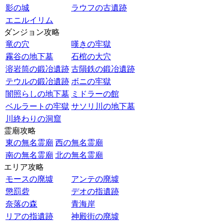
影の城
ラウフの古遺跡
エニルイリム
ダンジョン攻略
竜の穴
嘆きの牢獄
霧谷の地下墓
石棺の大穴
溶岩筒の鍛冶遺跡
古隕鉄の鍛冶遺跡
テウルの鍛冶遺跡
ボニの牢獄
闇照らしの地下墓
ミドラーの館
ベルラートの牢獄
サソリ川の地下墓
川終わりの洞窟
霊廟攻略
東の無名霊廟
西の無名霊廟
南の無名霊廟
北の無名霊廟
エリア攻略
モースの廃墟
アンテの廃墟
懲罰砦
デオの指遺跡
奈落の森
青海岸
リアの指遺跡
神殿街の廃墟