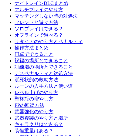
ナイトレインDLCまとめ
マルチプレイのやり方
マッチングしない時の対処法
フレンドと遊ぶ方法
ソロプレイはできる？
オフラインで遊べる？
リタイアのやり方とペナルティ
操作方法まとめ
円卓でできること
祝福の場所とできること
訓練場の場所とできること
デスペナルティと対処方法
瀕死状態の救助方法
ルーンの入手方法と使い道
レベル上げのやり方
聖杯瓶の増やし方
FPの回復方法
武器強化のやり方
武器複製のやり方と場所
キャラクリはできる？
装備重量はある？