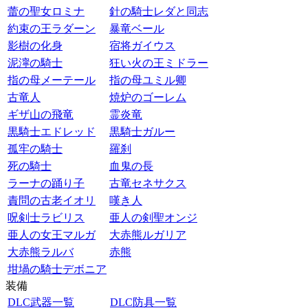
蕾の聖女ロミナ
針の騎士レダと同志
約束の王ラダーン
暴竜ベール
影樹の化身
宿将ガイウス
泥濘の騎士
狂い火の王ミドラー
指の母メーテール
指の母ユミル卿
古竜人
焼炉のゴーレム
ギザ山の飛竜
霊炎竜
黒騎士エドレッド
黒騎士ガルー
孤牢の騎士
羅刹
死の騎士
血鬼の長
ラーナの踊り子
古竜セネサクス
責問の古老イオリ
嘆き人
呪剣士ラビリス
亜人の剣聖オンジ
亜人の女王マルガ
大赤熊ルガリア
大赤熊ラルバ
赤熊
坩堝の騎士デボニア
装備
DLC武器一覧
DLC防具一覧