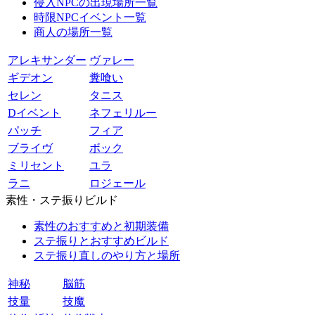
侵入NPCの出現場所一覧
時限NPCイベント一覧
商人の場所一覧
アレキサンダー
ヴァレー
ギデオン
糞喰い
セレン
タニス
Dイベント
ネフェリルー
パッチ
フィア
ブライヴ
ボック
ミリセント
ユラ
ラニ
ロジェール
素性・ステ振りビルド
素性のおすすめと初期装備
ステ振りとおすすめビルド
ステ振り直しのやり方と場所
神秘
脳筋
技量
技魔