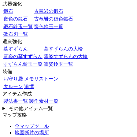
武器強化
鍛石
古竜岩の鍛石
喪色の鍛石
古竜岩の喪色鍛石
鍛石鈴玉一覧
喪色鈴玉一覧
砥石刃一覧
遺灰強化
墓すずらん
墓すずらんの大輪
霊姿の墓すずらん
霊姿すずらんの大輪
すずらん鈴玉一覧
霊姿鈴玉一覧
装備
お守り袋
メモリストーン
大ルーン
追憶
アイテム作成
製法書一覧
製作素材一覧
その他アイテム一覧
マップ攻略
全マップツール
地図断片の場所