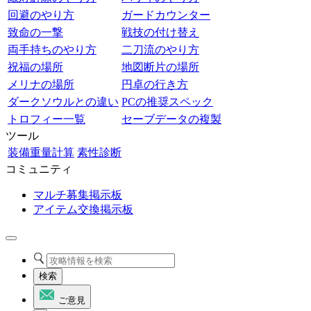
回避のやり方
ガードカウンター
致命の一撃
戦技の付け替え
両手持ちのやり方
二刀流のやり方
祝福の場所
地図断片の場所
メリナの場所
円卓の行き方
ダークソウルとの違い
PCの推奨スペック
トロフィー一覧
セーブデータの複製
ツール
装備重量計算
素性診断
コミュニティ
マルチ募集掲示板
アイテム交換掲示板
検索
ご意見