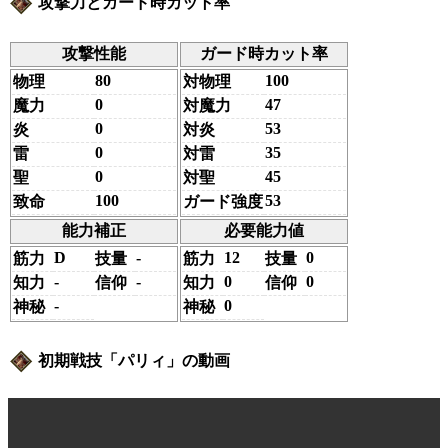
攻撃力とガード時カット率
攻撃性能
ガード時カット率
80
100
物理
対物理
0
47
魔力
対魔力
0
53
炎
対炎
0
35
雷
対雷
0
45
聖
対聖
100
53
致命
ガード強度
能力補正
必要能力値
D
-
12
0
筋力
技量
筋力
技量
-
-
0
0
知力
信仰
知力
信仰
-
0
神秘
神秘
初期戦技「パリィ」の動画