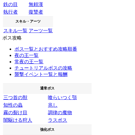
鉄の目
無頼漢
執行者
復讐者
スキル・アーツ
スキル一覧
アーツ一覧
ボス攻略
ボス一覧とおすすめ攻略順番
夜の王一覧
常夜の王一覧
チュートリアルボスの攻略
襲撃イベント一覧と報酬
通常ボス
三つ首の獣
喰らいつく顎
知性の蟲
兆し
霧の裂け目
調律の魔物
闇駆ける狩人
ラスボス
強化ボス