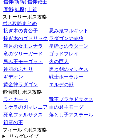
信仰(祈祷)
信仰戦士
魔術(純魔)
上質
ストーリーボス攻略
ボス攻略まとめ
接ぎ木の貴公子
忌み鬼マルギット
接ぎ木のゴドリック
ラダゴンの赤狼
満月の女王レナラ
星砕きのラダーン
竜のツリーガード
ゴッドフレイ
忌み王モーゴット
火の巨人
神肌のふたり
黒き剣のマリケス
ギデオン
戦士ホーラルー
黄金律ラダゴン
エルデの獣
追憶隠しボス攻略
ライカード
竜王プラキドサクス
ミケラの刃マレニア
血の君主モーグ
死竜フォルサクス
落とし子アステール
祖霊の王
フィールドボス攻略
リムグレイブ