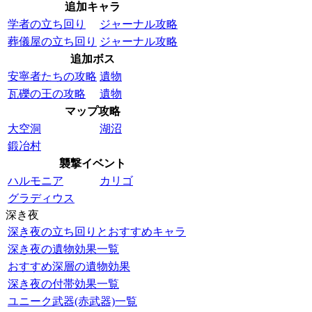
追加キャラ
学者の立ち回り
ジャーナル攻略
葬儀屋の立ち回り
ジャーナル攻略
追加ボス
安寧者たちの攻略
遺物
瓦礫の王の攻略
遺物
マップ攻略
大空洞
湖沼
鍛冶村
襲撃イベント
ハルモニア
カリゴ
グラディウス
深き夜
深き夜の立ち回りとおすすめキャラ
深き夜の遺物効果一覧
おすすめ深層の遺物効果
深き夜の付帯効果一覧
ユニーク武器(赤武器)一覧