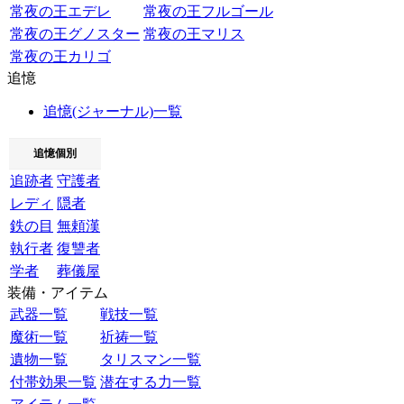
常夜の王エデレ
常夜の王フルゴール
常夜の王グノスター
常夜の王マリス
常夜の王カリゴ
追憶
追憶(ジャーナル)一覧
追憶個別
追跡者
守護者
レディ
隠者
鉄の目
無頼漢
執行者
復讐者
学者
葬儀屋
装備・アイテム
武器一覧
戦技一覧
魔術一覧
祈祷一覧
遺物一覧
タリスマン一覧
付帯効果一覧
潜在する力一覧