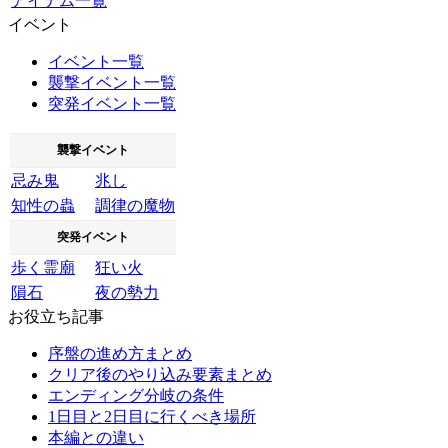
アイテム一覧
イベント
イベント一覧
襲撃イベント一覧
突発イベント一覧
襲撃イベント
忌み鬼
兆し
知性の蟲
調律の魔物
突発イベント
歩く霊廟
狂い火
隕石
夜の勢力
お役立ち記事
序盤の進め方まとめ
クリア後のやり込み要素まとめ
エンディング分岐の条件
1日目と2日目に行くべき場所
本編との違い