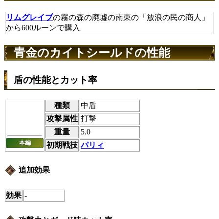
リムグレイブ
の霧の森の廃墟の南東の「放浪の民の商人」
から600ルーンで購入
青金のカイトシールドの性能
盾の性能とカット率
種類
中盾
攻撃属性
打撃
重量
5.0
本編
初期戦技
パリィ
追加効果
効果
-