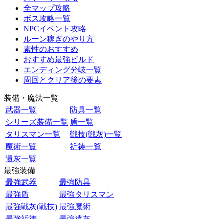
全マップ攻略
ボス攻略一覧
NPCイベント攻略
ルーン稼ぎのやり方
素性のおすすめ
おすすめ最強ビルド
エンディング分岐一覧
周回とクリア後の要素
装備・魔法一覧
武器一覧
防具一覧
シリーズ装備一覧
盾一覧
タリスマン一覧
戦技(戦灰)一覧
魔術一覧
祈祷一覧
遺灰一覧
最強装備
最強武器
最強防具
最強盾
最強タリスマン
最強戦灰(戦技)
最強魔術
最強祈祷
最強遺灰