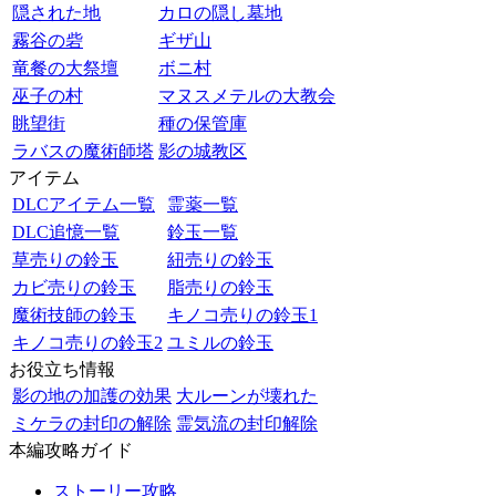
隠された地
カロの隠し墓地
霧谷の砦
ギザ山
竜餐の大祭壇
ボニ村
巫子の村
マヌスメテルの大教会
眺望街
種の保管庫
ラバスの魔術師塔
影の城教区
アイテム
DLCアイテム一覧
霊薬一覧
DLC追憶一覧
鈴玉一覧
草売りの鈴玉
紐売りの鈴玉
カビ売りの鈴玉
脂売りの鈴玉
魔術技師の鈴玉
キノコ売りの鈴玉1
キノコ売りの鈴玉2
ユミルの鈴玉
お役立ち情報
影の地の加護の効果
大ルーンが壊れた
ミケラの封印の解除
霊気流の封印解除
本編攻略ガイド
ストーリー攻略