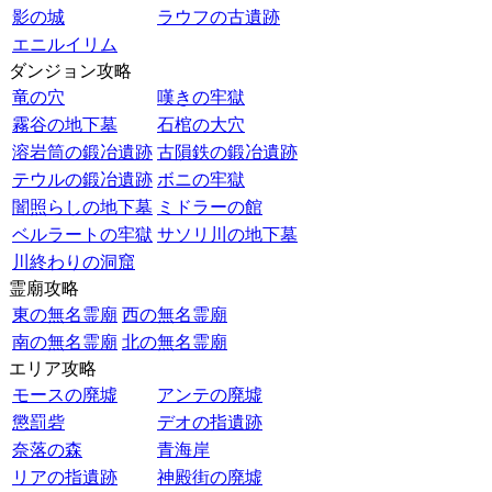
影の城
ラウフの古遺跡
エニルイリム
ダンジョン攻略
竜の穴
嘆きの牢獄
霧谷の地下墓
石棺の大穴
溶岩筒の鍛冶遺跡
古隕鉄の鍛冶遺跡
テウルの鍛冶遺跡
ボニの牢獄
闇照らしの地下墓
ミドラーの館
ベルラートの牢獄
サソリ川の地下墓
川終わりの洞窟
霊廟攻略
東の無名霊廟
西の無名霊廟
南の無名霊廟
北の無名霊廟
エリア攻略
モースの廃墟
アンテの廃墟
懲罰砦
デオの指遺跡
奈落の森
青海岸
リアの指遺跡
神殿街の廃墟