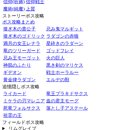
信仰(祈祷)
信仰戦士
魔術(純魔)
上質
ストーリーボス攻略
ボス攻略まとめ
接ぎ木の貴公子
忌み鬼マルギット
接ぎ木のゴドリック
ラダゴンの赤狼
満月の女王レナラ
星砕きのラダーン
竜のツリーガード
ゴッドフレイ
忌み王モーゴット
火の巨人
神肌のふたり
黒き剣のマリケス
ギデオン
戦士ホーラルー
黄金律ラダゴン
エルデの獣
追憶隠しボス攻略
ライカード
竜王プラキドサクス
ミケラの刃マレニア
血の君主モーグ
死竜フォルサクス
落とし子アステール
祖霊の王
フィールドボス攻略
リムグレイブ