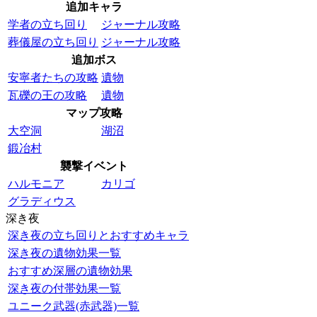
追加キャラ
学者の立ち回り
ジャーナル攻略
葬儀屋の立ち回り
ジャーナル攻略
追加ボス
安寧者たちの攻略
遺物
瓦礫の王の攻略
遺物
マップ攻略
大空洞
湖沼
鍛冶村
襲撃イベント
ハルモニア
カリゴ
グラディウス
深き夜
深き夜の立ち回りとおすすめキャラ
深き夜の遺物効果一覧
おすすめ深層の遺物効果
深き夜の付帯効果一覧
ユニーク武器(赤武器)一覧