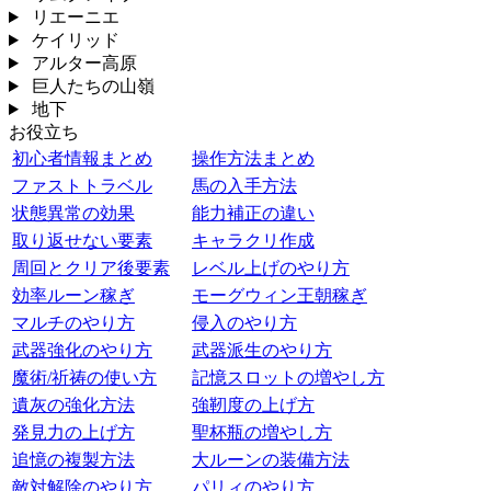
リエーニエ
ケイリッド
アルター高原
巨人たちの山嶺
地下
お役立ち
初心者情報まとめ
操作方法まとめ
ファストトラベル
馬の入手方法
状態異常の効果
能力補正の違い
取り返せない要素
キャラクリ作成
周回とクリア後要素
レベル上げのやり方
効率ルーン稼ぎ
モーグウィン王朝稼ぎ
マルチのやり方
侵入のやり方
武器強化のやり方
武器派生のやり方
魔術/祈祷の使い方
記憶スロットの増やし方
遺灰の強化方法
強靭度の上げ方
発見力の上げ方
聖杯瓶の増やし方
追憶の複製方法
大ルーンの装備方法
敵対解除のやり方
パリィのやり方