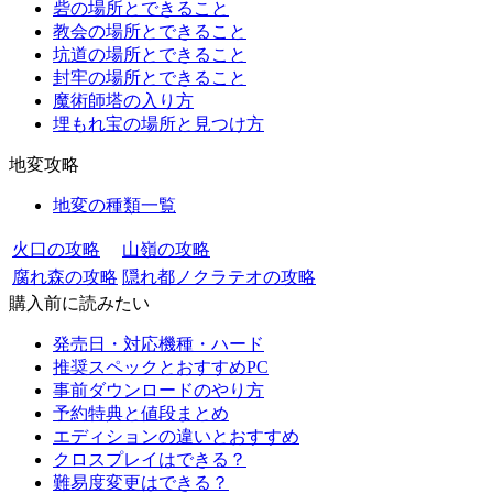
砦の場所とできること
教会の場所とできること
坑道の場所とできること
封牢の場所とできること
魔術師塔の入り方
埋もれ宝の場所と見つけ方
地変攻略
地変の種類一覧
火口の攻略
山嶺の攻略
腐れ森の攻略
隠れ都ノクラテオの攻略
購入前に読みたい
発売日・対応機種・ハード
推奨スペックとおすすめPC
事前ダウンロードのやり方
予約特典と値段まとめ
エディションの違いとおすすめ
クロスプレイはできる？
難易度変更はできる？