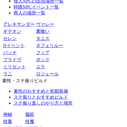
侵入NPCの出現場所一覧
時限NPCイベント一覧
商人の場所一覧
アレキサンダー
ヴァレー
ギデオン
糞喰い
セレン
タニス
Dイベント
ネフェリルー
パッチ
フィア
ブライヴ
ボック
ミリセント
ユラ
ラニ
ロジェール
素性・ステ振りビルド
素性のおすすめと初期装備
ステ振りとおすすめビルド
ステ振り直しのやり方と場所
神秘
脳筋
技量
技魔