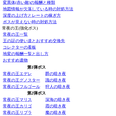
変異体(赤い敵)の報酬と種類
地図情報が欠落している時の対処方法
深度の上げ方とレートの稼ぎ方
ボスが見えない時の対処方法
常夜の王(強化ボス)
常夜の王一覧
王の証の使い道とおすすめ交換先
コレクターの看板
地変の報酬一覧と出し方
おすすめ遺物
第1弾ボス
常夜の王エデレ
爵の暗き夜
常夜の王グノスター
識の暗き夜
常夜の王フルゴール
狩人の暗き夜
第2弾ボス
常夜の王マリス
深海の暗き夜
常夜の王カリゴ
霞の暗き夜
常夜の王リブラ
魔の暗き夜