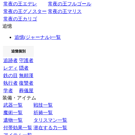
常夜の王エデレ
常夜の王フルゴール
常夜の王グノスター
常夜の王マリス
常夜の王カリゴ
追憶
追憶(ジャーナル)一覧
追憶個別
追跡者
守護者
レディ
隠者
鉄の目
無頼漢
執行者
復讐者
学者
葬儀屋
装備・アイテム
武器一覧
戦技一覧
魔術一覧
祈祷一覧
遺物一覧
タリスマン一覧
付帯効果一覧
潜在する力一覧