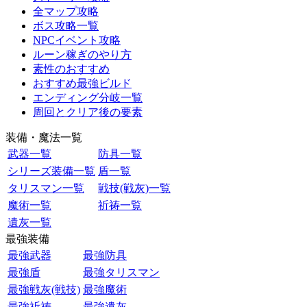
全マップ攻略
ボス攻略一覧
NPCイベント攻略
ルーン稼ぎのやり方
素性のおすすめ
おすすめ最強ビルド
エンディング分岐一覧
周回とクリア後の要素
装備・魔法一覧
武器一覧
防具一覧
シリーズ装備一覧
盾一覧
タリスマン一覧
戦技(戦灰)一覧
魔術一覧
祈祷一覧
遺灰一覧
最強装備
最強武器
最強防具
最強盾
最強タリスマン
最強戦灰(戦技)
最強魔術
最強祈祷
最強遺灰