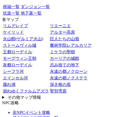
祝福一覧
ダンジョン一覧
坑道一覧
地下墓一覧
各マップ
リムグレイブ
リエーニエ
ケイリッド
アルター高原
火山館(ゲルミア火山)
巨人たちの山嶺
ストームヴィル城
魔術学院レアルカリア
王都ローデイル
ミケラの聖樹
モーグウィン王朝
カーリアの城館
灰都ローデイル
忌み捨ての地下
シーフラ河
永遠の都ノクローン
エインセル河
永遠の都ノクステラ
腐れ湖
深き根の底
崩れゆくファルムアズラ
聖別雪原
その他マップ情報
NPC攻略
全NPCイベント攻略