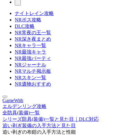
ナイトレイン攻略
NRボス攻略
DLC攻略
NR常夜の王一覧
NR深き夜まとめ
NRキャラ一覧
NR最強キャラ
NR最強パーティ
NRジャーナル
NRマルチ掲示板
NRスキン一覧
NR遺物おすすめ
GameWith
エルデンリング攻略
全防具(装備)一覧
シリーズ防具(装備)一覧と見た目｜DLC対応
追い剥ぎ装備の入手方法と見た目
追い剥ぎの布鎧の入手方法と性能