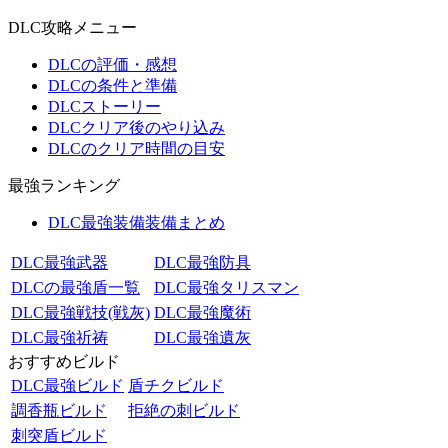
DLC攻略メニュー
DLCの評価・感想
DLCの条件と準備
DLCストーリー
DLCクリア後のやり込み
DLCのクリア時間の目安
最強ランキング
DLC最強装備装備まとめ
DLC最強武器
DLC最強防具
DLCの最強盾一覧
DLC最強タリスマン
DLC最強戦技(戦灰)
DLC最強魔術
DLC最強祈祷
DLC最強遺灰
おすすめビルド
DLC最強ビルド
盾チクビルド
調香瓶ビルド
拒絶の刺ビルド
刺突盾ビルド