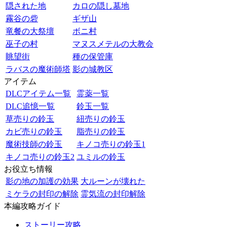
隠された地
カロの隠し墓地
霧谷の砦
ギザ山
竜餐の大祭壇
ボニ村
巫子の村
マヌスメテルの大教会
眺望街
種の保管庫
ラバスの魔術師塔
影の城教区
アイテム
DLCアイテム一覧
霊薬一覧
DLC追憶一覧
鈴玉一覧
草売りの鈴玉
紐売りの鈴玉
カビ売りの鈴玉
脂売りの鈴玉
魔術技師の鈴玉
キノコ売りの鈴玉1
キノコ売りの鈴玉2
ユミルの鈴玉
お役立ち情報
影の地の加護の効果
大ルーンが壊れた
ミケラの封印の解除
霊気流の封印解除
本編攻略ガイド
ストーリー攻略