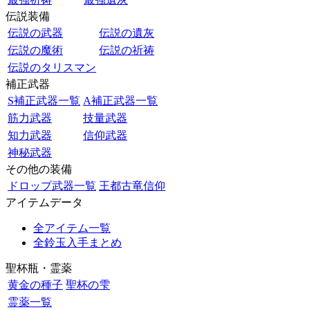
伝説装備
伝説の武器
伝説の遺灰
伝説の魔術
伝説の祈祷
伝説のタリスマン
補正武器
S補正武器一覧
A補正武器一覧
筋力武器
技量武器
知力武器
信仰武器
神秘武器
その他の装備
ドロップ武器一覧
王都古竜信仰
アイテムデータ
全アイテム一覧
全鈴玉入手まとめ
聖杯瓶・霊薬
黄金の種子
聖杯の雫
霊薬一覧