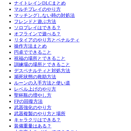
ナイトレインDLCまとめ
マルチプレイのやり方
マッチングしない時の対処法
フレンドと遊ぶ方法
ソロプレイはできる？
オフラインで遊べる？
リタイアのやり方とペナルティ
操作方法まとめ
円卓でできること
祝福の場所とできること
訓練場の場所とできること
デスペナルティと対処方法
瀕死状態の救助方法
ルーンの入手方法と使い道
レベル上げのやり方
聖杯瓶の増やし方
FPの回復方法
武器強化のやり方
武器複製のやり方と場所
キャラクリはできる？
装備重量はある？