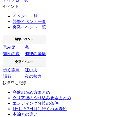
アイテム一覧
イベント
イベント一覧
襲撃イベント一覧
突発イベント一覧
襲撃イベント
忌み鬼
兆し
知性の蟲
調律の魔物
突発イベント
歩く霊廟
狂い火
隕石
夜の勢力
お役立ち記事
序盤の進め方まとめ
クリア後のやり込み要素まとめ
エンディング分岐の条件
1日目と2日目に行くべき場所
本編との違い