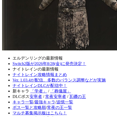
エルデンリングの最新情報
Switch2版が2026年8/28(金)に発売決定！
ナイトレインの最新情報
ナイトレイン攻略情報まとめ
Ver. 1.03.4が配信、多数のバランス調整などが実施
ナイトレインDLCが配信中！
新キャラ
「学者」
/
「葬儀屋」
DLCボス
安寧者
/
常夜安寧者
/
瓦礫の王
キャラ一覧
/
最強キャラ
/
追憶一覧
ボス一覧と攻略順
/
常夜の王一覧
マルチ募集掲示板はこちら！