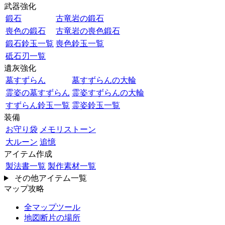
武器強化
鍛石
古竜岩の鍛石
喪色の鍛石
古竜岩の喪色鍛石
鍛石鈴玉一覧
喪色鈴玉一覧
砥石刃一覧
遺灰強化
墓すずらん
墓すずらんの大輪
霊姿の墓すずらん
霊姿すずらんの大輪
すずらん鈴玉一覧
霊姿鈴玉一覧
装備
お守り袋
メモリストーン
大ルーン
追憶
アイテム作成
製法書一覧
製作素材一覧
その他アイテム一覧
マップ攻略
全マップツール
地図断片の場所