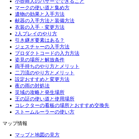
小壺商人のバザーでできること
マークの使い道と集め方
遺物の効果と入手方法
献器の入手方法と装備方法
衣装の入手・変更方法
2人プレイのやり方
引き継ぎ要素はある？
ジェスチャーの入手方法
プロダクトコードの入力方法
姿見の場所と解放条件
両手持ちのやり方とメリット
二刀流のやり方とメリット
設定おすすめと変更方法
夜の雨の対処法
災域の攻略と発生場所
王の証の使い道と使用場所
コレクターの看板の場所とおすすめ交換先
ストームルーラーの使い方
マップ情報
マップと地図の見方