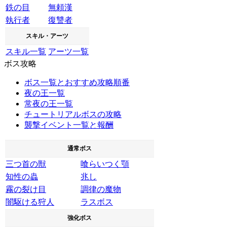
鉄の目
無頼漢
執行者
復讐者
スキル・アーツ
スキル一覧
アーツ一覧
ボス攻略
ボス一覧とおすすめ攻略順番
夜の王一覧
常夜の王一覧
チュートリアルボスの攻略
襲撃イベント一覧と報酬
通常ボス
三つ首の獣
喰らいつく顎
知性の蟲
兆し
霧の裂け目
調律の魔物
闇駆ける狩人
ラスボス
強化ボス