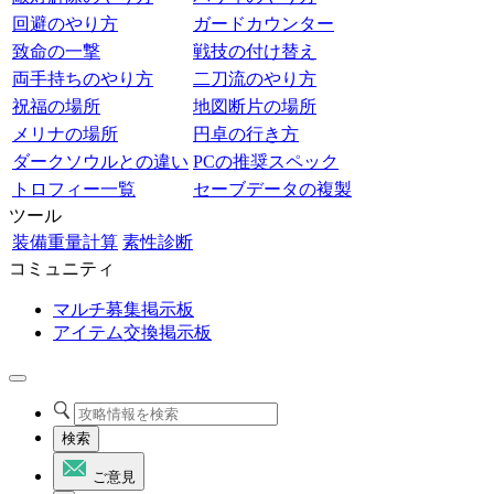
回避のやり方
ガードカウンター
致命の一撃
戦技の付け替え
両手持ちのやり方
二刀流のやり方
祝福の場所
地図断片の場所
メリナの場所
円卓の行き方
ダークソウルとの違い
PCの推奨スペック
トロフィー一覧
セーブデータの複製
ツール
装備重量計算
素性診断
コミュニティ
マルチ募集掲示板
アイテム交換掲示板
検索
ご意見