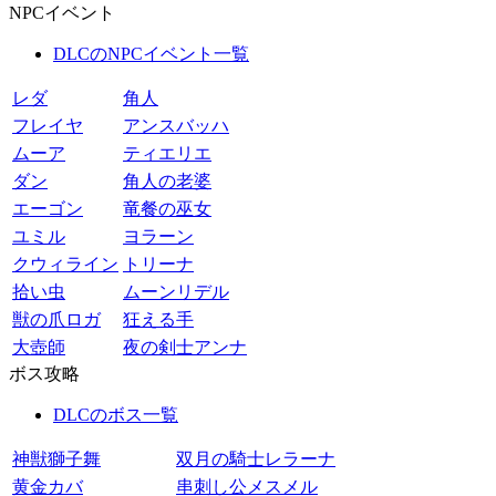
NPCイベント
DLCのNPCイベント一覧
レダ
角人
フレイヤ
アンスバッハ
ムーア
ティエリエ
ダン
角人の老婆
エーゴン
竜餐の巫女
ユミル
ヨラーン
クウィライン
トリーナ
拾い虫
ムーンリデル
獣の爪ロガ
狂える手
大壺師
夜の剣士アンナ
ボス攻略
DLCのボス一覧
神獣獅子舞
双月の騎士レラーナ
黄金カバ
串刺し公メスメル