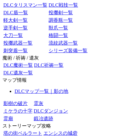
DLCタリスマン一覧
DLC戦技一覧
DLC盾一覧
投擲剣一覧
軽大剣一覧
調香瓶一覧
逆手剣一覧
獣爪一覧
大刀一覧
格闘一覧
投擲武器一覧
流紋武器一覧
刺突盾一覧
シリーズ装備一覧
魔術 / 祈祷 / 遺灰
DLC魔術一覧
DLC祈祷一覧
DLC遺灰一覧
マップ情報
DLCマップ一覧｜影の地
影樹の破片
霊灰
ミケラの十字
DLCダンジョン
霊廟
鍛冶遺跡
ストーリーマップ攻略
塔の街ベルラート
エンシスの城砦