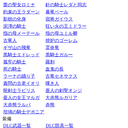
蕾の聖女ロミナ
針の騎士レダと同志
約束の王ラダーン
暴竜ベール
影樹の化身
宿将ガイウス
泥濘の騎士
狂い火の王ミドラー
指の母メーテール
指の母ユミル卿
古竜人
焼炉のゴーレム
ギザ山の飛竜
霊炎竜
黒騎士エドレッド
黒騎士ガルー
孤牢の騎士
羅刹
死の騎士
血鬼の長
ラーナの踊り子
古竜セネサクス
責問の古老イオリ
嘆き人
呪剣士ラビリス
亜人の剣聖オンジ
亜人の女王マルガ
大赤熊ルガリア
大赤熊ラルバ
赤熊
坩堝の騎士デボニア
装備
DLC武器一覧
DLC防具一覧