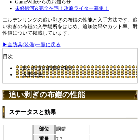
GameWithからのお知らせ
未経験可&完全在宅！攻略ライター募集！
エルデンリングの追い剥ぎの布鎧の性能と入手方法です。追
い剥ぎの布鎧の入手場所をはじめ、追加効果やカット率、耐
性値について掲載しています。
▶全防具(装備)一覧に戻る
目次
追い剥ぎの布鎧の性能
入手方法
追い剥ぎの布鎧の性能
ステータスと効果
部位
胴鎧
重量
7.7