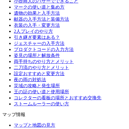
小壺商人のバザーでできること
マークの使い道と集め方
遺物の効果と入手方法
献器の入手方法と装備方法
衣装の入手・変更方法
2人プレイのやり方
引き継ぎ要素はある？
ジェスチャーの入手方法
プロダクトコードの入力方法
姿見の場所と解放条件
両手持ちのやり方とメリット
二刀流のやり方とメリット
設定おすすめと変更方法
夜の雨の対処法
災域の攻略と発生場所
王の証の使い道と使用場所
コレクターの看板の場所とおすすめ交換先
ストームルーラーの使い方
マップ情報
マップと地図の見方