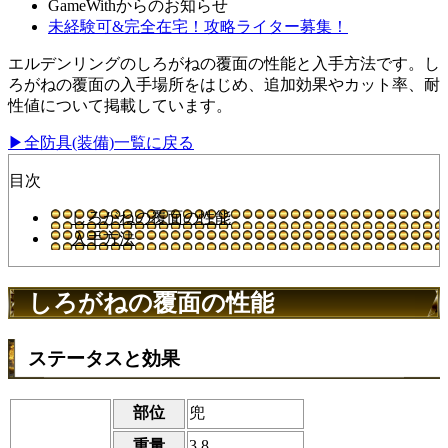
GameWithからのお知らせ
未経験可&完全在宅！攻略ライター募集！
エルデンリングのしろがねの覆面の性能と入手方法です。し
ろがねの覆面の入手場所をはじめ、追加効果やカット率、耐
性値について掲載しています。
▶全防具(装備)一覧に戻る
目次
しろがねの覆面の性能
入手方法
しろがねの覆面の性能
ステータスと効果
部位
兜
重量
3.8