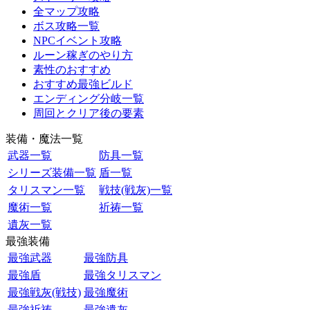
全マップ攻略
ボス攻略一覧
NPCイベント攻略
ルーン稼ぎのやり方
素性のおすすめ
おすすめ最強ビルド
エンディング分岐一覧
周回とクリア後の要素
装備・魔法一覧
武器一覧
防具一覧
シリーズ装備一覧
盾一覧
タリスマン一覧
戦技(戦灰)一覧
魔術一覧
祈祷一覧
遺灰一覧
最強装備
最強武器
最強防具
最強盾
最強タリスマン
最強戦灰(戦技)
最強魔術
最強祈祷
最強遺灰