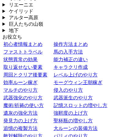
リエーニエ
ケイリッド
アルター高原
巨人たちの山嶺
地下
お役立ち
初心者情報まとめ
操作方法まとめ
ファストトラベル
馬の入手方法
状態異常の効果
能力補正の違い
取り返せない要素
キャラクリ作成
周回とクリア後要素
レベル上げのやり方
効率ルーン稼ぎ
モーグウィン王朝稼ぎ
マルチのやり方
侵入のやり方
武器強化のやり方
武器派生のやり方
魔術/祈祷の使い方
記憶スロットの増やし方
遺灰の強化方法
強靭度の上げ方
発見力の上げ方
聖杯瓶の増やし方
追憶の複製方法
大ルーンの装備方法
敵対解除のやり方
パリィのやり方