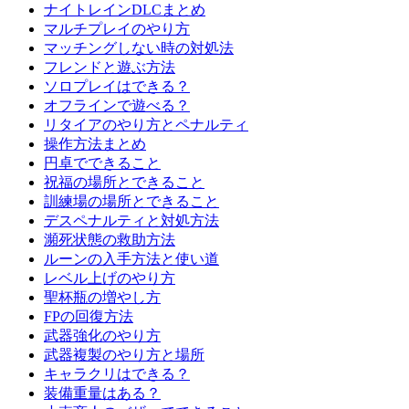
ナイトレインDLCまとめ
マルチプレイのやり方
マッチングしない時の対処法
フレンドと遊ぶ方法
ソロプレイはできる？
オフラインで遊べる？
リタイアのやり方とペナルティ
操作方法まとめ
円卓でできること
祝福の場所とできること
訓練場の場所とできること
デスペナルティと対処方法
瀕死状態の救助方法
ルーンの入手方法と使い道
レベル上げのやり方
聖杯瓶の増やし方
FPの回復方法
武器強化のやり方
武器複製のやり方と場所
キャラクリはできる？
装備重量はある？