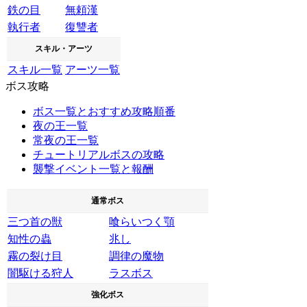
鉄の目
無頼漢
執行者
復讐者
スキル・アーツ
スキル一覧
アーツ一覧
ボス攻略
ボス一覧とおすすめ攻略順番
夜の王一覧
常夜の王一覧
チュートリアルボスの攻略
襲撃イベント一覧と報酬
通常ボス
三つ首の獣
喰らいつく顎
知性の蟲
兆し
霧の裂け目
調律の魔物
闇駆ける狩人
ラスボス
強化ボス