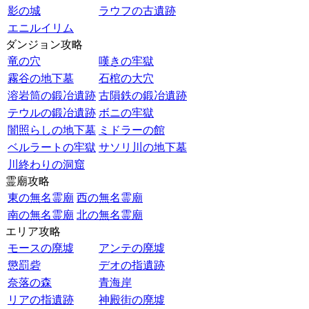
影の城
ラウフの古遺跡
エニルイリム
ダンジョン攻略
竜の穴
嘆きの牢獄
霧谷の地下墓
石棺の大穴
溶岩筒の鍛冶遺跡
古隕鉄の鍛冶遺跡
テウルの鍛冶遺跡
ボニの牢獄
闇照らしの地下墓
ミドラーの館
ベルラートの牢獄
サソリ川の地下墓
川終わりの洞窟
霊廟攻略
東の無名霊廟
西の無名霊廟
南の無名霊廟
北の無名霊廟
エリア攻略
モースの廃墟
アンテの廃墟
懲罰砦
デオの指遺跡
奈落の森
青海岸
リアの指遺跡
神殿街の廃墟