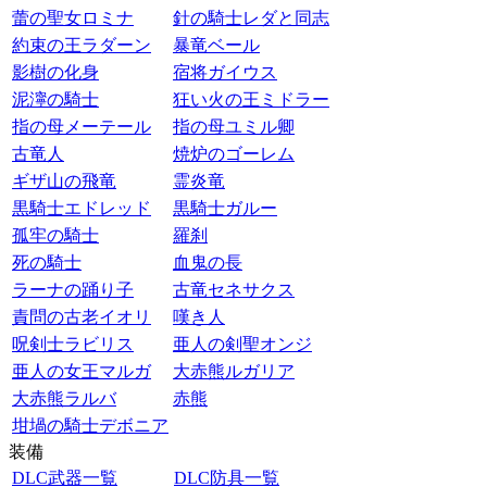
蕾の聖女ロミナ
針の騎士レダと同志
約束の王ラダーン
暴竜ベール
影樹の化身
宿将ガイウス
泥濘の騎士
狂い火の王ミドラー
指の母メーテール
指の母ユミル卿
古竜人
焼炉のゴーレム
ギザ山の飛竜
霊炎竜
黒騎士エドレッド
黒騎士ガルー
孤牢の騎士
羅刹
死の騎士
血鬼の長
ラーナの踊り子
古竜セネサクス
責問の古老イオリ
嘆き人
呪剣士ラビリス
亜人の剣聖オンジ
亜人の女王マルガ
大赤熊ルガリア
大赤熊ラルバ
赤熊
坩堝の騎士デボニア
装備
DLC武器一覧
DLC防具一覧