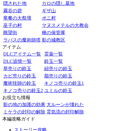
隠された地
カロの隠し墓地
霧谷の砦
ギザ山
竜餐の大祭壇
ボニ村
巫子の村
マヌスメテルの大教会
眺望街
種の保管庫
ラバスの魔術師塔
影の城教区
アイテム
DLCアイテム一覧
霊薬一覧
DLC追憶一覧
鈴玉一覧
草売りの鈴玉
紐売りの鈴玉
カビ売りの鈴玉
脂売りの鈴玉
魔術技師の鈴玉
キノコ売りの鈴玉1
キノコ売りの鈴玉2
ユミルの鈴玉
お役立ち情報
影の地の加護の効果
大ルーンが壊れた
ミケラの封印の解除
霊気流の封印解除
本編攻略ガイド
ストーリー攻略