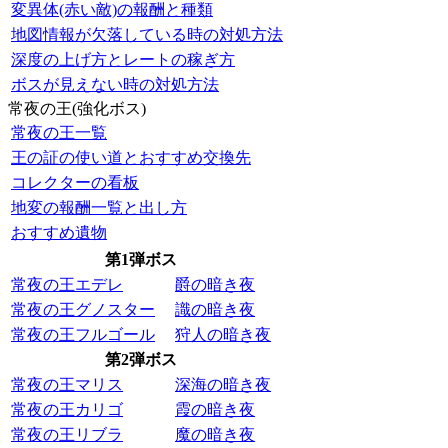
変異体(赤い敵)の報酬と種類
地図情報が欠落している時の対処方法
深度の上げ方とレートの稼ぎ方
ボスが見えない時の対処方法
常夜の王(強化ボス)
常夜の王一覧
王の証の使い道とおすすめ交換先
コレクターの看板
地変の報酬一覧と出し方
おすすめ遺物
第1弾ボス
常夜の王エデレ
爵の暗き夜
常夜の王グノスター
識の暗き夜
常夜の王フルゴール
狩人の暗き夜
第2弾ボス
常夜の王マリス
深海の暗き夜
常夜の王カリゴ
霞の暗き夜
常夜の王リブラ
魔の暗き夜