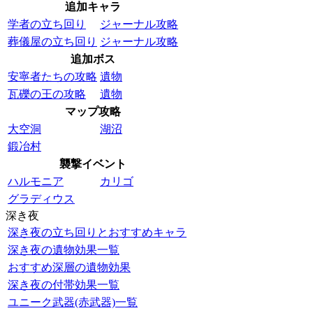
追加キャラ
学者の立ち回り
ジャーナル攻略
葬儀屋の立ち回り
ジャーナル攻略
追加ボス
安寧者たちの攻略
遺物
瓦礫の王の攻略
遺物
マップ攻略
大空洞
湖沼
鍛冶村
襲撃イベント
ハルモニア
カリゴ
グラディウス
深き夜
深き夜の立ち回りとおすすめキャラ
深き夜の遺物効果一覧
おすすめ深層の遺物効果
深き夜の付帯効果一覧
ユニーク武器(赤武器)一覧