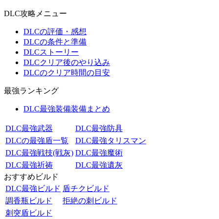
DLC攻略メニュー
DLCの評価・感想
DLCの条件と準備
DLCストーリー
DLCクリア後のやり込み
DLCのクリア時間の目安
最強ランキング
DLC最強装備装備まとめ
DLC最強武器
DLC最強防具
DLCの最強盾一覧
DLC最強タリスマン
DLC最強戦技(戦灰)
DLC最強魔術
DLC最強祈祷
DLC最強遺灰
おすすめビルド
DLC最強ビルド
盾チクビルド
調香瓶ビルド
拒絶の刺ビルド
刺突盾ビルド