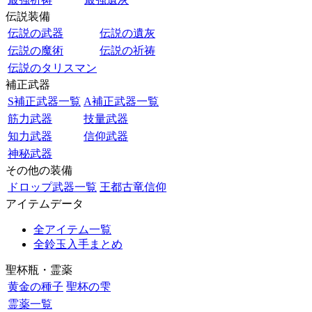
伝説装備
伝説の武器
伝説の遺灰
伝説の魔術
伝説の祈祷
伝説のタリスマン
補正武器
S補正武器一覧
A補正武器一覧
筋力武器
技量武器
知力武器
信仰武器
神秘武器
その他の装備
ドロップ武器一覧
王都古竜信仰
アイテムデータ
全アイテム一覧
全鈴玉入手まとめ
聖杯瓶・霊薬
黄金の種子
聖杯の雫
霊薬一覧