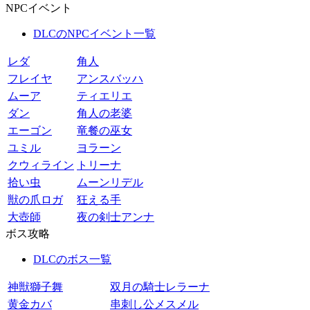
NPCイベント
DLCのNPCイベント一覧
レダ
角人
フレイヤ
アンスバッハ
ムーア
ティエリエ
ダン
角人の老婆
エーゴン
竜餐の巫女
ユミル
ヨラーン
クウィライン
トリーナ
拾い虫
ムーンリデル
獣の爪ロガ
狂える手
大壺師
夜の剣士アンナ
ボス攻略
DLCのボス一覧
神獣獅子舞
双月の騎士レラーナ
黄金カバ
串刺し公メスメル