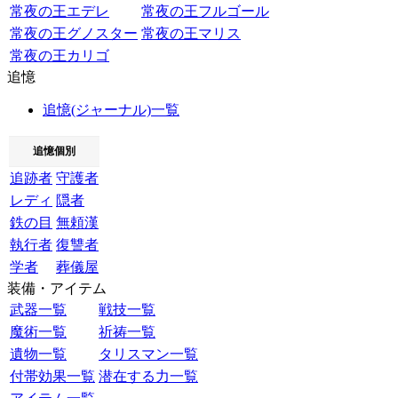
常夜の王エデレ
常夜の王フルゴール
常夜の王グノスター
常夜の王マリス
常夜の王カリゴ
追憶
追憶(ジャーナル)一覧
追憶個別
追跡者
守護者
レディ
隠者
鉄の目
無頼漢
執行者
復讐者
学者
葬儀屋
装備・アイテム
武器一覧
戦技一覧
魔術一覧
祈祷一覧
遺物一覧
タリスマン一覧
付帯効果一覧
潜在する力一覧