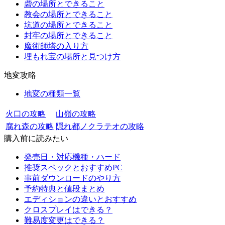
砦の場所とできること
教会の場所とできること
坑道の場所とできること
封牢の場所とできること
魔術師塔の入り方
埋もれ宝の場所と見つけ方
地変攻略
地変の種類一覧
火口の攻略
山嶺の攻略
腐れ森の攻略
隠れ都ノクラテオの攻略
購入前に読みたい
発売日・対応機種・ハード
推奨スペックとおすすめPC
事前ダウンロードのやり方
予約特典と値段まとめ
エディションの違いとおすすめ
クロスプレイはできる？
難易度変更はできる？