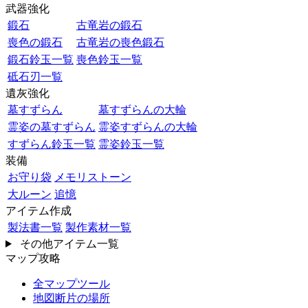
武器強化
鍛石
古竜岩の鍛石
喪色の鍛石
古竜岩の喪色鍛石
鍛石鈴玉一覧
喪色鈴玉一覧
砥石刃一覧
遺灰強化
墓すずらん
墓すずらんの大輪
霊姿の墓すずらん
霊姿すずらんの大輪
すずらん鈴玉一覧
霊姿鈴玉一覧
装備
お守り袋
メモリストーン
大ルーン
追憶
アイテム作成
製法書一覧
製作素材一覧
その他アイテム一覧
マップ攻略
全マップツール
地図断片の場所