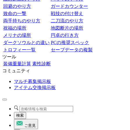
回避のやり方
ガードカウンター
致命の一撃
戦技の付け替え
両手持ちのやり方
二刀流のやり方
祝福の場所
地図断片の場所
メリナの場所
円卓の行き方
ダークソウルとの違い
PCの推奨スペック
トロフィー一覧
セーブデータの複製
ツール
装備重量計算
素性診断
コミュニティ
マルチ募集掲示板
アイテム交換掲示板
検索
ご意見