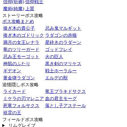
信仰(祈祷)
信仰戦士
魔術(純魔)
上質
ストーリーボス攻略
ボス攻略まとめ
接ぎ木の貴公子
忌み鬼マルギット
接ぎ木のゴドリック
ラダゴンの赤狼
満月の女王レナラ
星砕きのラダーン
竜のツリーガード
ゴッドフレイ
忌み王モーゴット
火の巨人
神肌のふたり
黒き剣のマリケス
ギデオン
戦士ホーラルー
黄金律ラダゴン
エルデの獣
追憶隠しボス攻略
ライカード
竜王プラキドサクス
ミケラの刃マレニア
血の君主モーグ
死竜フォルサクス
落とし子アステール
祖霊の王
フィールドボス攻略
リムグレイブ