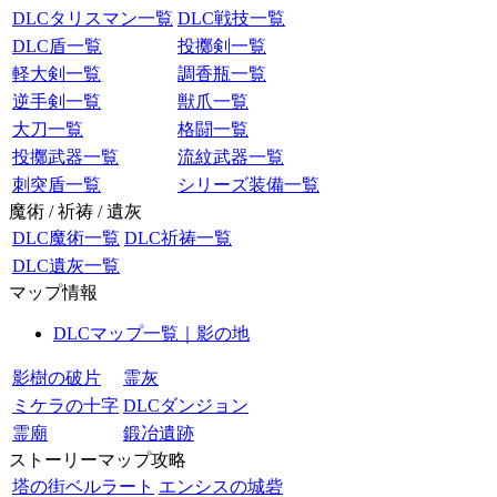
DLCタリスマン一覧
DLC戦技一覧
DLC盾一覧
投擲剣一覧
軽大剣一覧
調香瓶一覧
逆手剣一覧
獣爪一覧
大刀一覧
格闘一覧
投擲武器一覧
流紋武器一覧
刺突盾一覧
シリーズ装備一覧
魔術 / 祈祷 / 遺灰
DLC魔術一覧
DLC祈祷一覧
DLC遺灰一覧
マップ情報
DLCマップ一覧｜影の地
影樹の破片
霊灰
ミケラの十字
DLCダンジョン
霊廟
鍛冶遺跡
ストーリーマップ攻略
塔の街ベルラート
エンシスの城砦