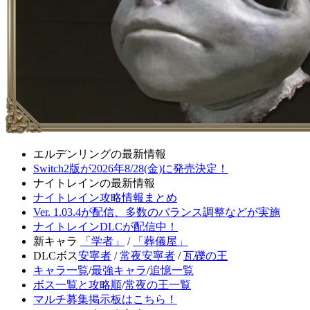
エルデンリングの最新情報
Switch2版が2026年8/28(金)に発売決定！
ナイトレインの最新情報
ナイトレイン攻略情報まとめ
Ver. 1.03.4が配信、多数のバランス調整などが実施
ナイトレインDLCが配信中！
新キャラ
「学者」
/
「葬儀屋」
DLCボス
安寧者
/
常夜安寧者
/
瓦礫の王
キャラ一覧
/
最強キャラ
/
追憶一覧
ボス一覧と攻略順
/
常夜の王一覧
マルチ募集掲示板はこちら！