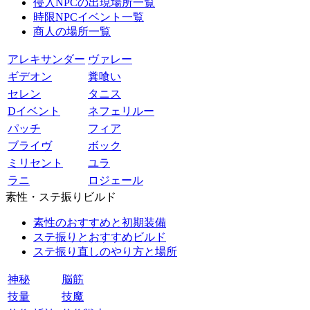
侵入NPCの出現場所一覧
時限NPCイベント一覧
商人の場所一覧
アレキサンダー
ヴァレー
ギデオン
糞喰い
セレン
タニス
Dイベント
ネフェリルー
パッチ
フィア
ブライヴ
ボック
ミリセント
ユラ
ラニ
ロジェール
素性・ステ振りビルド
素性のおすすめと初期装備
ステ振りとおすすめビルド
ステ振り直しのやり方と場所
神秘
脳筋
技量
技魔