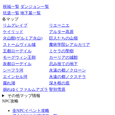
祝福一覧
ダンジョン一覧
坑道一覧
地下墓一覧
各マップ
リムグレイブ
リエーニエ
ケイリッド
アルター高原
火山館(ゲルミア火山)
巨人たちの山嶺
ストームヴィル城
魔術学院レアルカリア
王都ローデイル
ミケラの聖樹
モーグウィン王朝
カーリアの城館
灰都ローデイル
忌み捨ての地下
シーフラ河
永遠の都ノクローン
エインセル河
永遠の都ノクステラ
腐れ湖
深き根の底
崩れゆくファルムアズラ
聖別雪原
その他マップ情報
NPC攻略
全NPCイベント攻略