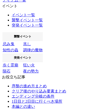
アイテム一覧
イベント
イベント一覧
襲撃イベント一覧
突発イベント一覧
襲撃イベント
忌み鬼
兆し
知性の蟲
調律の魔物
突発イベント
歩く霊廟
狂い火
隕石
夜の勢力
お役立ち記事
序盤の進め方まとめ
クリア後のやり込み要素まとめ
エンディング分岐の条件
1日目と2日目に行くべき場所
本編との違い