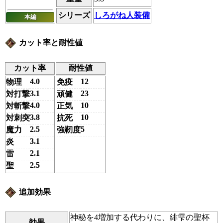
シリーズ
しろがね人装備
本編
カット率と耐性値
カット率
耐性値
4.0
12
物理
免疫
3.1
23
対打撃
頑健
4.0
10
対斬撃
正気
3.8
10
対刺突
抗死
2.5
5
魔力
強靭度
3.1
炎
2.1
雷
2.5
聖
追加効果
神秘を4増加する代わりに、緋雫の聖杯
効果