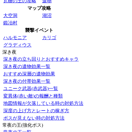
瓦礫の王の攻略
遺物
マップ攻略
大空洞
湖沼
鍛冶村
襲撃イベント
ハルモニア
カリゴ
グラディウス
深き夜
深き夜の立ち回りとおすすめキャラ
深き夜の遺物効果一覧
おすすめ深層の遺物効果
深き夜の付帯効果一覧
ユニーク武器(赤武器)一覧
変異体(赤い敵)の報酬と種類
地図情報が欠落している時の対処方法
深度の上げ方とレートの稼ぎ方
ボスが見えない時の対処方法
常夜の王(強化ボス)