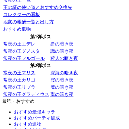
常夜の王一覧
王の証の使い道とおすすめ交換先
コレクターの看板
地変の報酬一覧と出し方
おすすめ遺物
第1弾ボス
常夜の王エデレ
爵の暗き夜
常夜の王グノスター
識の暗き夜
常夜の王フルゴール
狩人の暗き夜
第2弾ボス
常夜の王マリス
深海の暗き夜
常夜の王カリゴ
霞の暗き夜
常夜の王リブラ
魔の暗き夜
常夜の王グラディウス
獣の暗き夜
最強・おすすめ
おすすめ最強キャラ
おすすめパーティ編成
おすすめ遺物