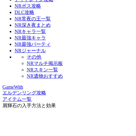
NRボス攻略
DLC攻略
NR常夜の王一覧
NR深き夜まとめ
NRキャラ一覧
NR最強キャラ
NR最強パーティ
NRジャーナル
その他
NRマルチ掲示板
NRスキン一覧
NR遺物おすすめ
GameWith
エルデンリング攻略
アイテム一覧
屑輝石の入手方法と効果