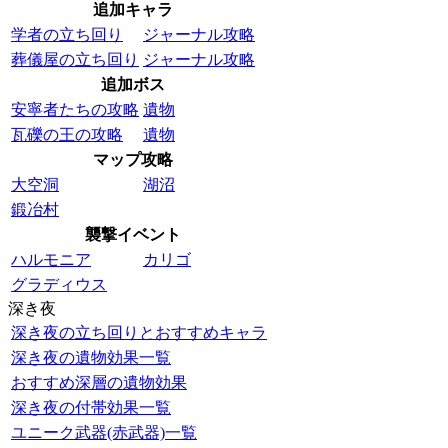
追加キャラ
学者の立ち回り
ジャーナル攻略
葬儀屋の立ち回り
ジャーナル攻略
追加ボス
安寧者たちの攻略
遺物
瓦礫の王の攻略
遺物
マップ攻略
大空洞
湖沼
鍛冶村
襲撃イベント
ハルモニア
カリゴ
グラディウス
深き夜
深き夜の立ち回りとおすすめキャラ
深き夜の遺物効果一覧
おすすめ深層の遺物効果
深き夜の付帯効果一覧
ユニーク武器(赤武器)一覧