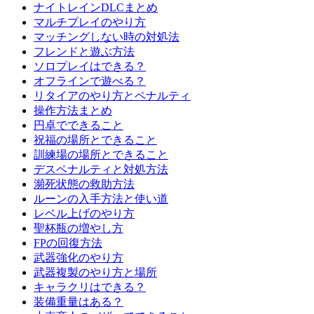
ナイトレインDLCまとめ
マルチプレイのやり方
マッチングしない時の対処法
フレンドと遊ぶ方法
ソロプレイはできる？
オフラインで遊べる？
リタイアのやり方とペナルティ
操作方法まとめ
円卓でできること
祝福の場所とできること
訓練場の場所とできること
デスペナルティと対処方法
瀕死状態の救助方法
ルーンの入手方法と使い道
レベル上げのやり方
聖杯瓶の増やし方
FPの回復方法
武器強化のやり方
武器複製のやり方と場所
キャラクリはできる？
装備重量はある？