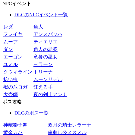
NPCイベント
DLCのNPCイベント一覧
レダ
角人
フレイヤ
アンスバッハ
ムーア
ティエリエ
ダン
角人の老婆
エーゴン
竜餐の巫女
ユミル
ヨラーン
クウィライン
トリーナ
拾い虫
ムーンリデル
獣の爪ロガ
狂える手
大壺師
夜の剣士アンナ
ボス攻略
DLCのボス一覧
神獣獅子舞
双月の騎士レラーナ
黄金カバ
串刺し公メスメル