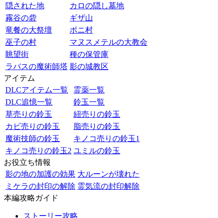
隠された地
カロの隠し墓地
霧谷の砦
ギザ山
竜餐の大祭壇
ボニ村
巫子の村
マヌスメテルの大教会
眺望街
種の保管庫
ラバスの魔術師塔
影の城教区
アイテム
DLCアイテム一覧
霊薬一覧
DLC追憶一覧
鈴玉一覧
草売りの鈴玉
紐売りの鈴玉
カビ売りの鈴玉
脂売りの鈴玉
魔術技師の鈴玉
キノコ売りの鈴玉1
キノコ売りの鈴玉2
ユミルの鈴玉
お役立ち情報
影の地の加護の効果
大ルーンが壊れた
ミケラの封印の解除
霊気流の封印解除
本編攻略ガイド
ストーリー攻略