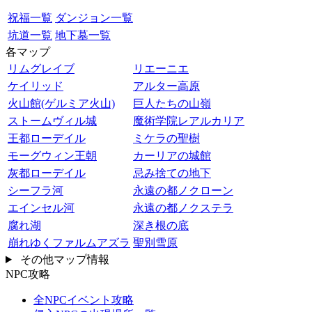
祝福一覧
ダンジョン一覧
坑道一覧
地下墓一覧
各マップ
リムグレイブ
リエーニエ
ケイリッド
アルター高原
火山館(ゲルミア火山)
巨人たちの山嶺
ストームヴィル城
魔術学院レアルカリア
王都ローデイル
ミケラの聖樹
モーグウィン王朝
カーリアの城館
灰都ローデイル
忌み捨ての地下
シーフラ河
永遠の都ノクローン
エインセル河
永遠の都ノクステラ
腐れ湖
深き根の底
崩れゆくファルムアズラ
聖別雪原
その他マップ情報
NPC攻略
全NPCイベント攻略