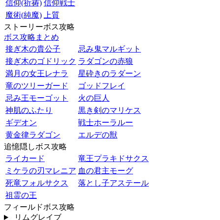
信仰(祈祷)
信仰戦士
魔術(純魔)
上質
ストーリーボス攻略
ボス攻略まとめ
接ぎ木の貴公子
忌み鬼マルギット
接ぎ木のゴドリック
ラダゴンの赤狼
満月の女王レナラ
星砕きのラダーン
竜のツリーガード
ゴッドフレイ
忌み王モーゴット
火の巨人
神肌のふたり
黒き剣のマリケス
ギデオン
戦士ホーラルー
黄金律ラダゴン
エルデの獣
追憶隠しボス攻略
ライカード
竜王プラキドサクス
ミケラの刃マレニア
血の君主モーグ
死竜フォルサクス
落とし子アステール
祖霊の王
フィールドボス攻略
リムグレイブ