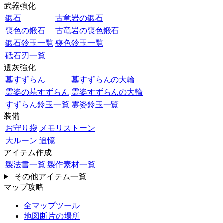
武器強化
鍛石
古竜岩の鍛石
喪色の鍛石
古竜岩の喪色鍛石
鍛石鈴玉一覧
喪色鈴玉一覧
砥石刃一覧
遺灰強化
墓すずらん
墓すずらんの大輪
霊姿の墓すずらん
霊姿すずらんの大輪
すずらん鈴玉一覧
霊姿鈴玉一覧
装備
お守り袋
メモリストーン
大ルーン
追憶
アイテム作成
製法書一覧
製作素材一覧
その他アイテム一覧
マップ攻略
全マップツール
地図断片の場所