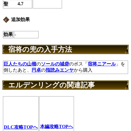
4.7
聖
追加効果
効果
-
宿将の兜の入手方法
巨人たちの山嶺
の
ソールの城砦
のボス「
宿将ニアール
」を
倒したあと、
円卓
の
指読みエンヤ
から購入
エルデンリングの関連記事
本編攻略TOPへ
DLC攻略TOPへ