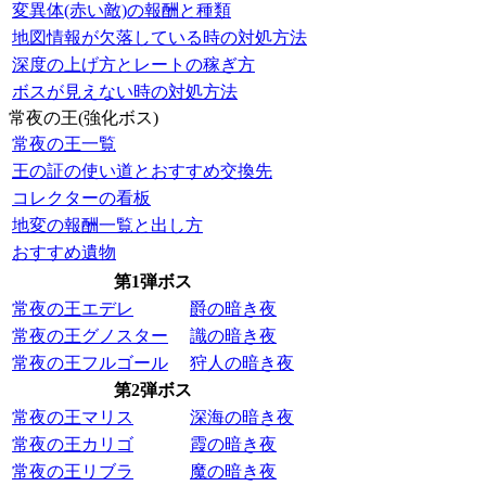
変異体(赤い敵)の報酬と種類
地図情報が欠落している時の対処方法
深度の上げ方とレートの稼ぎ方
ボスが見えない時の対処方法
常夜の王(強化ボス)
常夜の王一覧
王の証の使い道とおすすめ交換先
コレクターの看板
地変の報酬一覧と出し方
おすすめ遺物
第1弾ボス
常夜の王エデレ
爵の暗き夜
常夜の王グノスター
識の暗き夜
常夜の王フルゴール
狩人の暗き夜
第2弾ボス
常夜の王マリス
深海の暗き夜
常夜の王カリゴ
霞の暗き夜
常夜の王リブラ
魔の暗き夜