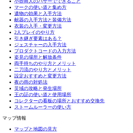
小壺商人のバザーでできること
マークの使い道と集め方
遺物の効果と入手方法
献器の入手方法と装備方法
衣装の入手・変更方法
2人プレイのやり方
引き継ぎ要素はある？
ジェスチャーの入手方法
プロダクトコードの入力方法
姿見の場所と解放条件
両手持ちのやり方とメリット
二刀流のやり方とメリット
設定おすすめと変更方法
夜の雨の対処法
災域の攻略と発生場所
王の証の使い道と使用場所
コレクターの看板の場所とおすすめ交換先
ストームルーラーの使い方
マップ情報
マップと地図の見方