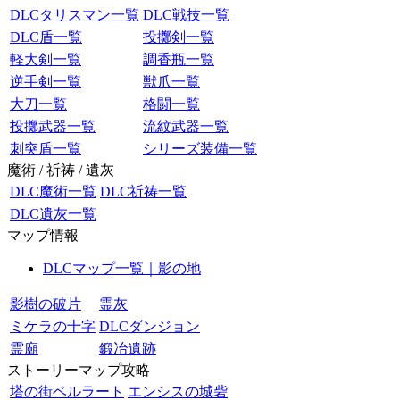
DLCタリスマン一覧
DLC戦技一覧
DLC盾一覧
投擲剣一覧
軽大剣一覧
調香瓶一覧
逆手剣一覧
獣爪一覧
大刀一覧
格闘一覧
投擲武器一覧
流紋武器一覧
刺突盾一覧
シリーズ装備一覧
魔術 / 祈祷 / 遺灰
DLC魔術一覧
DLC祈祷一覧
DLC遺灰一覧
マップ情報
DLCマップ一覧｜影の地
影樹の破片
霊灰
ミケラの十字
DLCダンジョン
霊廟
鍛冶遺跡
ストーリーマップ攻略
塔の街ベルラート
エンシスの城砦