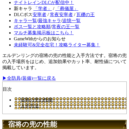
ナイトレインDLCが配信中！
新キャラ
「学者」
/
「葬儀屋」
DLCボス
安寧者
/
常夜安寧者
/
瓦礫の王
キャラ一覧
/
最強キャラ
/
追憶一覧
ボス一覧と攻略順
/
常夜の王一覧
マルチ募集掲示板はこちら！
GameWithからのお知らせ
未経験可&完全在宅！攻略ライター募集！
エルデンリングの宿将の兜の性能と入手方法です。宿将の兜
の入手場所をはじめ、追加効果やカット率、耐性値について
掲載しています。
▶全防具(装備)一覧に戻る
目次
宿将の兜の性能
入手方法
宿将の兜の性能