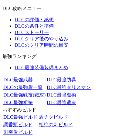
DLC攻略メニュー
DLCの評価・感想
DLCの条件と準備
DLCストーリー
DLCクリア後のやり込み
DLCのクリア時間の目安
最強ランキング
DLC最強装備装備まとめ
DLC最強武器
DLC最強防具
DLCの最強盾一覧
DLC最強タリスマン
DLC最強戦技(戦灰)
DLC最強魔術
DLC最強祈祷
DLC最強遺灰
おすすめビルド
DLC最強ビルド
盾チクビルド
調香瓶ビルド
拒絶の刺ビルド
刺突盾ビルド