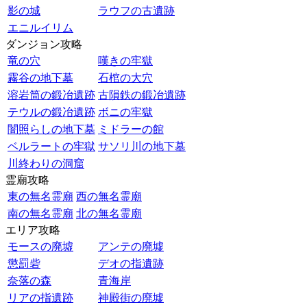
影の城
ラウフの古遺跡
エニルイリム
ダンジョン攻略
竜の穴
嘆きの牢獄
霧谷の地下墓
石棺の大穴
溶岩筒の鍛冶遺跡
古隕鉄の鍛冶遺跡
テウルの鍛冶遺跡
ボニの牢獄
闇照らしの地下墓
ミドラーの館
ベルラートの牢獄
サソリ川の地下墓
川終わりの洞窟
霊廟攻略
東の無名霊廟
西の無名霊廟
南の無名霊廟
北の無名霊廟
エリア攻略
モースの廃墟
アンテの廃墟
懲罰砦
デオの指遺跡
奈落の森
青海岸
リアの指遺跡
神殿街の廃墟