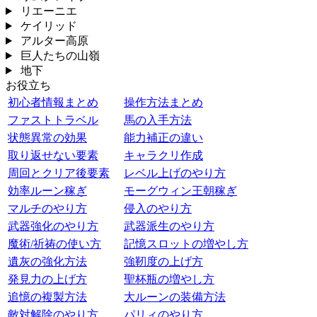
リエーニエ
ケイリッド
アルター高原
巨人たちの山嶺
地下
お役立ち
初心者情報まとめ
操作方法まとめ
ファストトラベル
馬の入手方法
状態異常の効果
能力補正の違い
取り返せない要素
キャラクリ作成
周回とクリア後要素
レベル上げのやり方
効率ルーン稼ぎ
モーグウィン王朝稼ぎ
マルチのやり方
侵入のやり方
武器強化のやり方
武器派生のやり方
魔術/祈祷の使い方
記憶スロットの増やし方
遺灰の強化方法
強靭度の上げ方
発見力の上げ方
聖杯瓶の増やし方
追憶の複製方法
大ルーンの装備方法
敵対解除のやり方
パリィのやり方