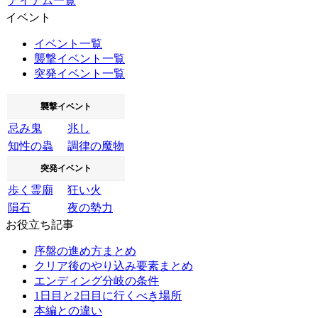
アイテム一覧
イベント
イベント一覧
襲撃イベント一覧
突発イベント一覧
襲撃イベント
忌み鬼
兆し
知性の蟲
調律の魔物
突発イベント
歩く霊廟
狂い火
隕石
夜の勢力
お役立ち記事
序盤の進め方まとめ
クリア後のやり込み要素まとめ
エンディング分岐の条件
1日目と2日目に行くべき場所
本編との違い