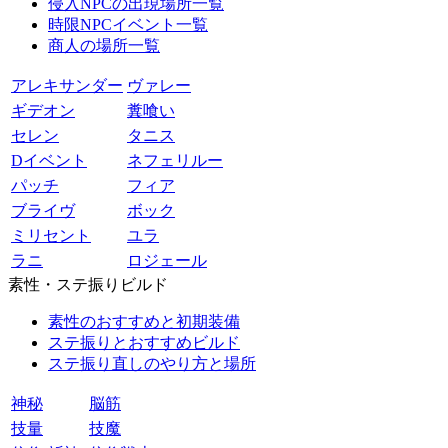
侵入NPCの出現場所一覧
時限NPCイベント一覧
商人の場所一覧
アレキサンダー
ヴァレー
ギデオン
糞喰い
セレン
タニス
Dイベント
ネフェリルー
パッチ
フィア
ブライヴ
ボック
ミリセント
ユラ
ラニ
ロジェール
素性・ステ振りビルド
素性のおすすめと初期装備
ステ振りとおすすめビルド
ステ振り直しのやり方と場所
神秘
脳筋
技量
技魔