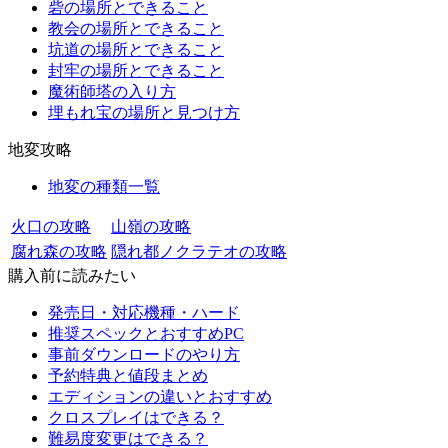
砦の場所とできること
教会の場所とできること
坑道の場所とできること
封牢の場所とできること
魔術師塔の入り方
埋もれ宝の場所と見つけ方
地変攻略
地変の種類一覧
火口の攻略
山嶺の攻略
腐れ森の攻略
隠れ都ノクラテオの攻略
購入前に読みたい
発売日・対応機種・ハード
推奨スペックとおすすめPC
事前ダウンロードのやり方
予約特典と値段まとめ
エディションの違いとおすすめ
クロスプレイはできる？
難易度変更はできる？