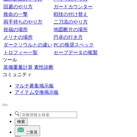
回避のやり方
ガードカウンター
致命の一撃
戦技の付け替え
両手持ちのやり方
二刀流のやり方
祝福の場所
地図断片の場所
メリナの場所
円卓の行き方
ダークソウルとの違い
PCの推奨スペック
トロフィー一覧
セーブデータの複製
ツール
装備重量計算
素性診断
コミュニティ
マルチ募集掲示板
アイテム交換掲示板
検索
ご意見