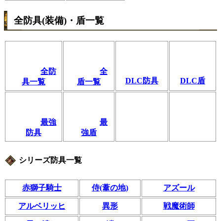
全防具(装備)・盾一覧
全防
全
DLC防具
DLC盾
具一覧
盾一覧
最強
最
防具
強盾
シリーズ防具一覧
赤獅子騎士
侍(葦の地)
アズール
アルベリッヒ
異形
戦魔術師