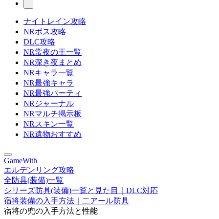
ナイトレイン攻略
NRボス攻略
DLC攻略
NR常夜の王一覧
NR深き夜まとめ
NRキャラ一覧
NR最強キャラ
NR最強パーティ
NRジャーナル
NRマルチ掲示板
NRスキン一覧
NR遺物おすすめ
GameWith
エルデンリング攻略
全防具(装備)一覧
シリーズ防具(装備)一覧と見た目｜DLC対応
宿将装備の入手方法｜二アール防具
宿将の兜の入手方法と性能