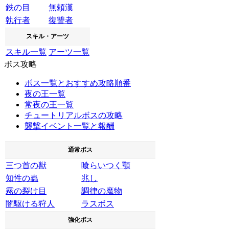
鉄の目
無頼漢
執行者
復讐者
スキル・アーツ
スキル一覧
アーツ一覧
ボス攻略
ボス一覧とおすすめ攻略順番
夜の王一覧
常夜の王一覧
チュートリアルボスの攻略
襲撃イベント一覧と報酬
通常ボス
三つ首の獣
喰らいつく顎
知性の蟲
兆し
霧の裂け目
調律の魔物
闇駆ける狩人
ラスボス
強化ボス