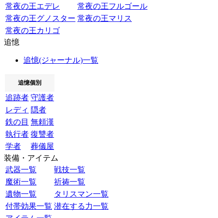
常夜の王エデレ
常夜の王フルゴール
常夜の王グノスター
常夜の王マリス
常夜の王カリゴ
追憶
追憶(ジャーナル)一覧
追憶個別
追跡者
守護者
レディ
隠者
鉄の目
無頼漢
執行者
復讐者
学者
葬儀屋
装備・アイテム
武器一覧
戦技一覧
魔術一覧
祈祷一覧
遺物一覧
タリスマン一覧
付帯効果一覧
潜在する力一覧