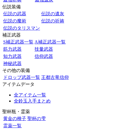
伝説装備
伝説の武器
伝説の遺灰
伝説の魔術
伝説の祈祷
伝説のタリスマン
補正武器
S補正武器一覧
A補正武器一覧
筋力武器
技量武器
知力武器
信仰武器
神秘武器
その他の装備
ドロップ武器一覧
王都古竜信仰
アイテムデータ
全アイテム一覧
全鈴玉入手まとめ
聖杯瓶・霊薬
黄金の種子
聖杯の雫
霊薬一覧