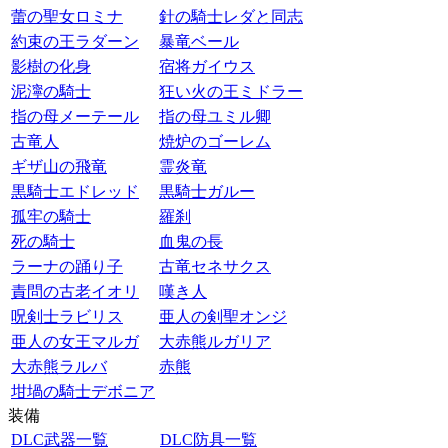
蕾の聖女ロミナ
針の騎士レダと同志
約束の王ラダーン
暴竜ベール
影樹の化身
宿将ガイウス
泥濘の騎士
狂い火の王ミドラー
指の母メーテール
指の母ユミル卿
古竜人
焼炉のゴーレム
ギザ山の飛竜
霊炎竜
黒騎士エドレッド
黒騎士ガルー
孤牢の騎士
羅刹
死の騎士
血鬼の長
ラーナの踊り子
古竜セネサクス
責問の古老イオリ
嘆き人
呪剣士ラビリス
亜人の剣聖オンジ
亜人の女王マルガ
大赤熊ルガリア
大赤熊ラルバ
赤熊
坩堝の騎士デボニア
装備
DLC武器一覧
DLC防具一覧