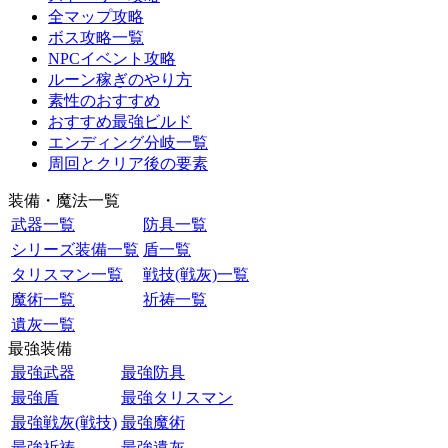
全マップ攻略
ボス攻略一覧
NPCイベント攻略
ルーン稼ぎのやり方
素性のおすすめ
おすすめ最強ビルド
エンディング分岐一覧
周回とクリア後の要素
装備・魔法一覧
武器一覧
防具一覧
シリーズ装備一覧
盾一覧
タリスマン一覧
戦技(戦灰)一覧
魔術一覧
祈祷一覧
遺灰一覧
最強装備
最強武器
最強防具
最強盾
最強タリスマン
最強戦灰(戦技)
最強魔術
最強祈祷
最強遺灰