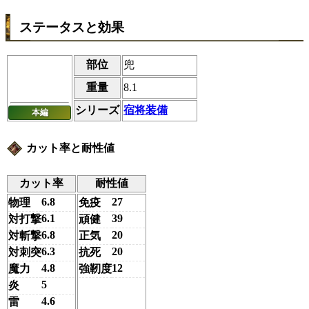
ステータスと効果
部位
兜
重量
8.1
シリーズ
宿将装備
本編
カット率と耐性値
カット率
耐性値
6.8
27
物理
免疫
6.1
39
対打撃
頑健
6.8
20
対斬撃
正気
6.3
20
対刺突
抗死
4.8
12
魔力
強靭度
5
炎
4.6
雷