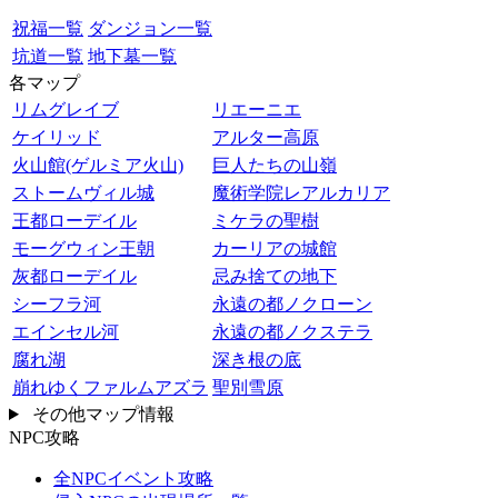
祝福一覧
ダンジョン一覧
坑道一覧
地下墓一覧
各マップ
リムグレイブ
リエーニエ
ケイリッド
アルター高原
火山館(ゲルミア火山)
巨人たちの山嶺
ストームヴィル城
魔術学院レアルカリア
王都ローデイル
ミケラの聖樹
モーグウィン王朝
カーリアの城館
灰都ローデイル
忌み捨ての地下
シーフラ河
永遠の都ノクローン
エインセル河
永遠の都ノクステラ
腐れ湖
深き根の底
崩れゆくファルムアズラ
聖別雪原
その他マップ情報
NPC攻略
全NPCイベント攻略