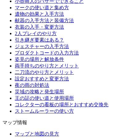
小壺商人のバザーでできること
マークの使い道と集め方
遺物の効果と入手方法
献器の入手方法と装備方法
衣装の入手・変更方法
2人プレイのやり方
引き継ぎ要素はある？
ジェスチャーの入手方法
プロダクトコードの入力方法
姿見の場所と解放条件
両手持ちのやり方とメリット
二刀流のやり方とメリット
設定おすすめと変更方法
夜の雨の対処法
災域の攻略と発生場所
王の証の使い道と使用場所
コレクターの看板の場所とおすすめ交換先
ストームルーラーの使い方
マップ情報
マップと地図の見方