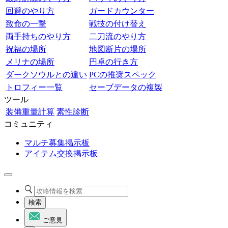
回避のやり方
ガードカウンター
致命の一撃
戦技の付け替え
両手持ちのやり方
二刀流のやり方
祝福の場所
地図断片の場所
メリナの場所
円卓の行き方
ダークソウルとの違い
PCの推奨スペック
トロフィー一覧
セーブデータの複製
ツール
装備重量計算
素性診断
コミュニティ
マルチ募集掲示板
アイテム交換掲示板
検索
ご意見