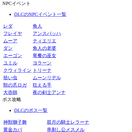
NPCイベント
DLCのNPCイベント一覧
レダ
角人
フレイヤ
アンスバッハ
ムーア
ティエリエ
ダン
角人の老婆
エーゴン
竜餐の巫女
ユミル
ヨラーン
クウィライン
トリーナ
拾い虫
ムーンリデル
獣の爪ロガ
狂える手
大壺師
夜の剣士アンナ
ボス攻略
DLCのボス一覧
神獣獅子舞
双月の騎士レラーナ
黄金カバ
串刺し公メスメル