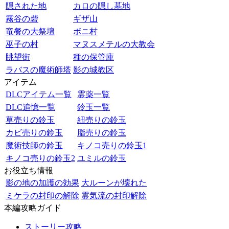
隠された地
カロの隠し墓地
霧谷の砦
ギザ山
竜餐の大祭壇
ボニ村
巫子の村
マヌスメテルの大教会
眺望街
種の保管庫
ラバスの魔術師塔
影の城教区
アイテム
DLCアイテム一覧
霊薬一覧
DLC追憶一覧
鈴玉一覧
草売りの鈴玉
紐売りの鈴玉
カビ売りの鈴玉
脂売りの鈴玉
魔術技師の鈴玉
キノコ売りの鈴玉1
キノコ売りの鈴玉2
ユミルの鈴玉
お役立ち情報
影の地の加護の効果
大ルーンが壊れた
ミケラの封印の解除
霊気流の封印解除
本編攻略ガイド
ストーリー攻略