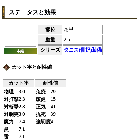
ステータスと効果
部位
足甲
重量
2.5
シリーズ
タニス(側妃)装備
本編
カット率と耐性値
カット率
耐性値
3.0
29
物理
免疫
2.3
15
対打撃
頑健
2.3
41
対斬撃
正気
3.0
39
対刺突
抗死
7.4
4
魔力
強靭度
7.1
炎
7.1
雷