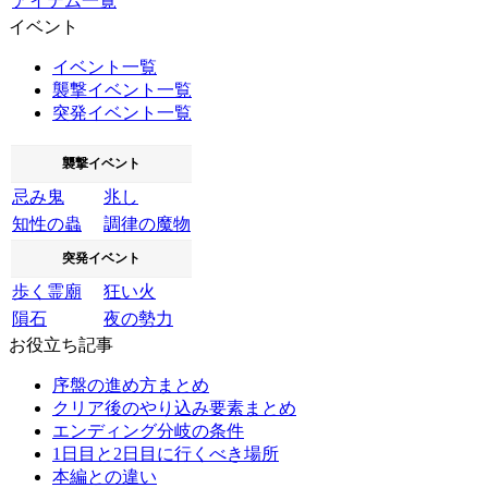
アイテム一覧
イベント
イベント一覧
襲撃イベント一覧
突発イベント一覧
襲撃イベント
忌み鬼
兆し
知性の蟲
調律の魔物
突発イベント
歩く霊廟
狂い火
隕石
夜の勢力
お役立ち記事
序盤の進め方まとめ
クリア後のやり込み要素まとめ
エンディング分岐の条件
1日目と2日目に行くべき場所
本編との違い