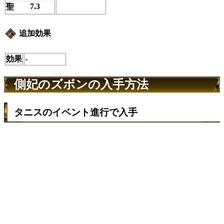
7.3
聖
追加効果
効果
-
側妃のズボンの入手方法
タニスのイベント進行で入手