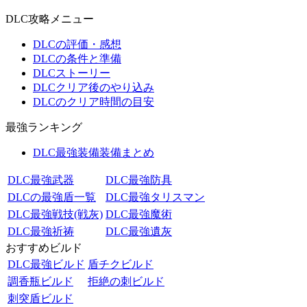
DLC攻略メニュー
DLCの評価・感想
DLCの条件と準備
DLCストーリー
DLCクリア後のやり込み
DLCのクリア時間の目安
最強ランキング
DLC最強装備装備まとめ
DLC最強武器
DLC最強防具
DLCの最強盾一覧
DLC最強タリスマン
DLC最強戦技(戦灰)
DLC最強魔術
DLC最強祈祷
DLC最強遺灰
おすすめビルド
DLC最強ビルド
盾チクビルド
調香瓶ビルド
拒絶の刺ビルド
刺突盾ビルド