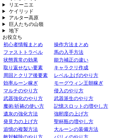
リエーニエ
ケイリッド
アルター高原
巨人たちの山嶺
地下
お役立ち
初心者情報まとめ
操作方法まとめ
ファストトラベル
馬の入手方法
状態異常の効果
能力補正の違い
取り返せない要素
キャラクリ作成
周回とクリア後要素
レベル上げのやり方
効率ルーン稼ぎ
モーグウィン王朝稼ぎ
マルチのやり方
侵入のやり方
武器強化のやり方
武器派生のやり方
魔術/祈祷の使い方
記憶スロットの増やし方
遺灰の強化方法
強靭度の上げ方
発見力の上げ方
聖杯瓶の増やし方
追憶の複製方法
大ルーンの装備方法
敵対解除のやり方
パリィのやり方