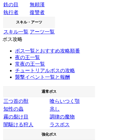
鉄の目
無頼漢
執行者
復讐者
スキル・アーツ
スキル一覧
アーツ一覧
ボス攻略
ボス一覧とおすすめ攻略順番
夜の王一覧
常夜の王一覧
チュートリアルボスの攻略
襲撃イベント一覧と報酬
通常ボス
三つ首の獣
喰らいつく顎
知性の蟲
兆し
霧の裂け目
調律の魔物
闇駆ける狩人
ラスボス
強化ボス