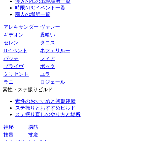
侵入NPCの出現場所一覧
時限NPCイベント一覧
商人の場所一覧
アレキサンダー
ヴァレー
ギデオン
糞喰い
セレン
タニス
Dイベント
ネフェリルー
パッチ
フィア
ブライヴ
ボック
ミリセント
ユラ
ラニ
ロジェール
素性・ステ振りビルド
素性のおすすめと初期装備
ステ振りとおすすめビルド
ステ振り直しのやり方と場所
神秘
脳筋
技量
技魔