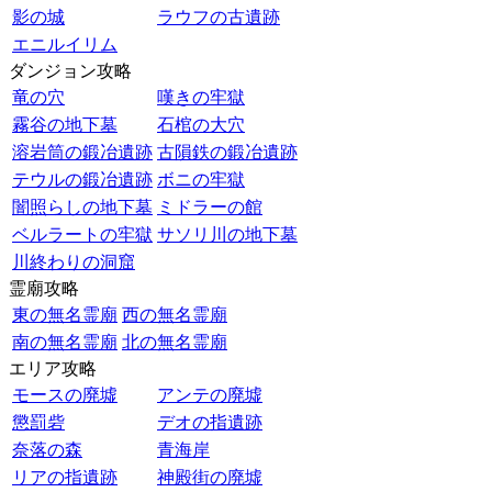
影の城
ラウフの古遺跡
エニルイリム
ダンジョン攻略
竜の穴
嘆きの牢獄
霧谷の地下墓
石棺の大穴
溶岩筒の鍛冶遺跡
古隕鉄の鍛冶遺跡
テウルの鍛冶遺跡
ボニの牢獄
闇照らしの地下墓
ミドラーの館
ベルラートの牢獄
サソリ川の地下墓
川終わりの洞窟
霊廟攻略
東の無名霊廟
西の無名霊廟
南の無名霊廟
北の無名霊廟
エリア攻略
モースの廃墟
アンテの廃墟
懲罰砦
デオの指遺跡
奈落の森
青海岸
リアの指遺跡
神殿街の廃墟