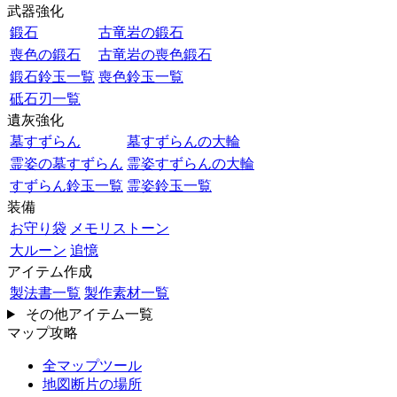
武器強化
鍛石
古竜岩の鍛石
喪色の鍛石
古竜岩の喪色鍛石
鍛石鈴玉一覧
喪色鈴玉一覧
砥石刃一覧
遺灰強化
墓すずらん
墓すずらんの大輪
霊姿の墓すずらん
霊姿すずらんの大輪
すずらん鈴玉一覧
霊姿鈴玉一覧
装備
お守り袋
メモリストーン
大ルーン
追憶
アイテム作成
製法書一覧
製作素材一覧
その他アイテム一覧
マップ攻略
全マップツール
地図断片の場所