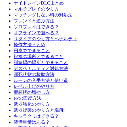
ナイトレインDLCまとめ
マルチプレイのやり方
マッチングしない時の対処法
フレンドと遊ぶ方法
ソロプレイはできる？
オフラインで遊べる？
リタイアのやり方とペナルティ
操作方法まとめ
円卓でできること
祝福の場所とできること
訓練場の場所とできること
デスペナルティと対処方法
瀕死状態の救助方法
ルーンの入手方法と使い道
レベル上げのやり方
聖杯瓶の増やし方
FPの回復方法
武器強化のやり方
武器複製のやり方と場所
キャラクリはできる？
装備重量はある？