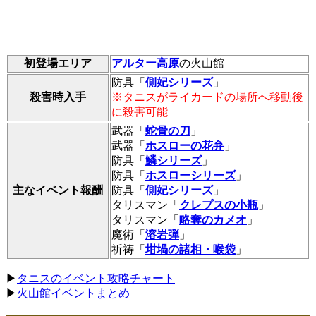
初登場エリア
アルター高原
の火山館
防具「
側妃シリーズ
」
殺害時入手
※タニスがライカードの場所へ移動後
に殺害可能
武器「
蛇骨の刀
」
武器「
ホスローの花弁
」
防具「
鱗シリーズ
」
防具「
ホスローシリーズ
」
主なイベント報酬
防具「
側妃シリーズ
」
タリスマン「
クレプスの小瓶
」
タリスマン「
略奪のカメオ
」
魔術「
溶岩弾
」
祈祷「
坩堝の諸相・喉袋
」
▶
タニスのイベント攻略チャート
▶
火山館イベントまとめ