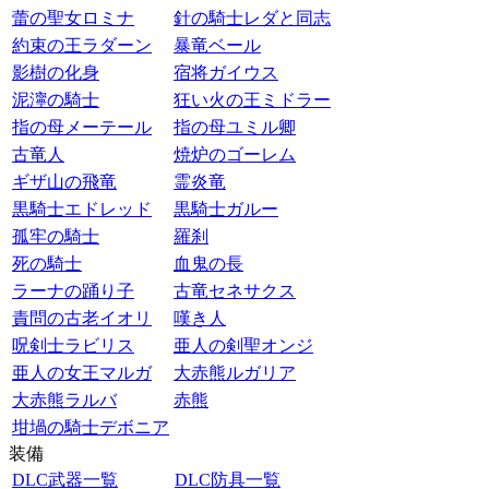
蕾の聖女ロミナ
針の騎士レダと同志
約束の王ラダーン
暴竜ベール
影樹の化身
宿将ガイウス
泥濘の騎士
狂い火の王ミドラー
指の母メーテール
指の母ユミル卿
古竜人
焼炉のゴーレム
ギザ山の飛竜
霊炎竜
黒騎士エドレッド
黒騎士ガルー
孤牢の騎士
羅刹
死の騎士
血鬼の長
ラーナの踊り子
古竜セネサクス
責問の古老イオリ
嘆き人
呪剣士ラビリス
亜人の剣聖オンジ
亜人の女王マルガ
大赤熊ルガリア
大赤熊ラルバ
赤熊
坩堝の騎士デボニア
装備
DLC武器一覧
DLC防具一覧