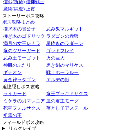
信仰(祈祷)
信仰戦士
魔術(純魔)
上質
ストーリーボス攻略
ボス攻略まとめ
接ぎ木の貴公子
忌み鬼マルギット
接ぎ木のゴドリック
ラダゴンの赤狼
満月の女王レナラ
星砕きのラダーン
竜のツリーガード
ゴッドフレイ
忌み王モーゴット
火の巨人
神肌のふたり
黒き剣のマリケス
ギデオン
戦士ホーラルー
黄金律ラダゴン
エルデの獣
追憶隠しボス攻略
ライカード
竜王プラキドサクス
ミケラの刃マレニア
血の君主モーグ
死竜フォルサクス
落とし子アステール
祖霊の王
フィールドボス攻略
リムグレイブ