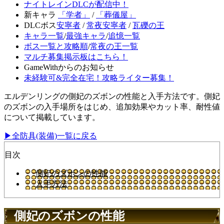
ナイトレインDLCが配信中！
新キャラ
「学者」
/
「葬儀屋」
DLCボス
安寧者
/
常夜安寧者
/
瓦礫の王
キャラ一覧
/
最強キャラ
/
追憶一覧
ボス一覧と攻略順
/
常夜の王一覧
マルチ募集掲示板はこちら！
GameWithからのお知らせ
未経験可&完全在宅！攻略ライター募集！
エルデンリングの側妃のズボンの性能と入手方法です。側妃
のズボンの入手場所をはじめ、追加効果やカット率、耐性値
について掲載しています。
▶全防具(装備)一覧に戻る
目次
側妃のズボンの性能
入手方法
側妃のズボンの性能