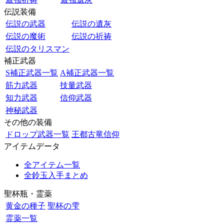
伝説装備
伝説の武器
伝説の遺灰
伝説の魔術
伝説の祈祷
伝説のタリスマン
補正武器
S補正武器一覧
A補正武器一覧
筋力武器
技量武器
知力武器
信仰武器
神秘武器
その他の装備
ドロップ武器一覧
王都古竜信仰
アイテムデータ
全アイテム一覧
全鈴玉入手まとめ
聖杯瓶・霊薬
黄金の種子
聖杯の雫
霊薬一覧