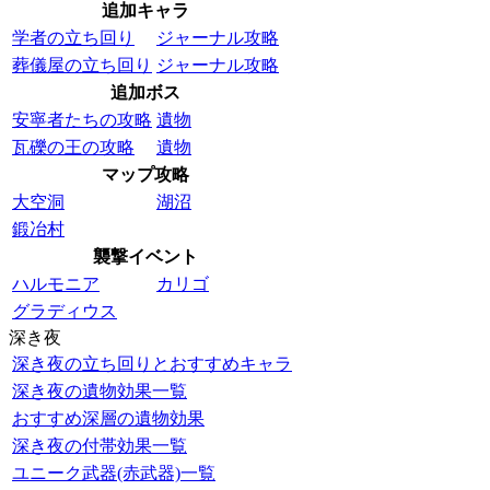
追加キャラ
学者の立ち回り
ジャーナル攻略
葬儀屋の立ち回り
ジャーナル攻略
追加ボス
安寧者たちの攻略
遺物
瓦礫の王の攻略
遺物
マップ攻略
大空洞
湖沼
鍛冶村
襲撃イベント
ハルモニア
カリゴ
グラディウス
深き夜
深き夜の立ち回りとおすすめキャラ
深き夜の遺物効果一覧
おすすめ深層の遺物効果
深き夜の付帯効果一覧
ユニーク武器(赤武器)一覧