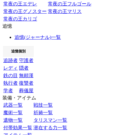
常夜の王エデレ
常夜の王フルゴール
常夜の王グノスター
常夜の王マリス
常夜の王カリゴ
追憶
追憶(ジャーナル)一覧
追憶個別
追跡者
守護者
レディ
隠者
鉄の目
無頼漢
執行者
復讐者
学者
葬儀屋
装備・アイテム
武器一覧
戦技一覧
魔術一覧
祈祷一覧
遺物一覧
タリスマン一覧
付帯効果一覧
潜在する力一覧