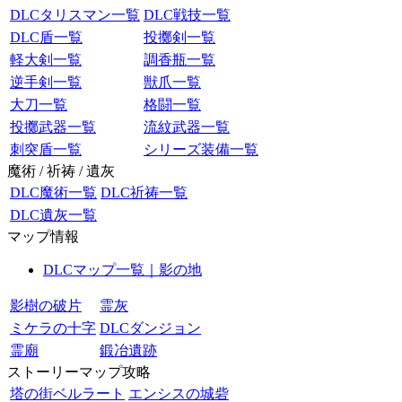
DLCタリスマン一覧
DLC戦技一覧
DLC盾一覧
投擲剣一覧
軽大剣一覧
調香瓶一覧
逆手剣一覧
獣爪一覧
大刀一覧
格闘一覧
投擲武器一覧
流紋武器一覧
刺突盾一覧
シリーズ装備一覧
魔術 / 祈祷 / 遺灰
DLC魔術一覧
DLC祈祷一覧
DLC遺灰一覧
マップ情報
DLCマップ一覧｜影の地
影樹の破片
霊灰
ミケラの十字
DLCダンジョン
霊廟
鍛冶遺跡
ストーリーマップ攻略
塔の街ベルラート
エンシスの城砦