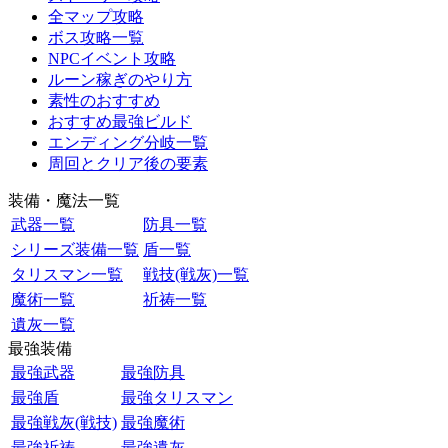
全マップ攻略
ボス攻略一覧
NPCイベント攻略
ルーン稼ぎのやり方
素性のおすすめ
おすすめ最強ビルド
エンディング分岐一覧
周回とクリア後の要素
装備・魔法一覧
武器一覧
防具一覧
シリーズ装備一覧
盾一覧
タリスマン一覧
戦技(戦灰)一覧
魔術一覧
祈祷一覧
遺灰一覧
最強装備
最強武器
最強防具
最強盾
最強タリスマン
最強戦灰(戦技)
最強魔術
最強祈祷
最強遺灰