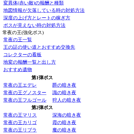
変異体(赤い敵)の報酬と種類
地図情報が欠落している時の対処方法
深度の上げ方とレートの稼ぎ方
ボスが見えない時の対処方法
常夜の王(強化ボス)
常夜の王一覧
王の証の使い道とおすすめ交換先
コレクターの看板
地変の報酬一覧と出し方
おすすめ遺物
第1弾ボス
常夜の王エデレ
爵の暗き夜
常夜の王グノスター
識の暗き夜
常夜の王フルゴール
狩人の暗き夜
第2弾ボス
常夜の王マリス
深海の暗き夜
常夜の王カリゴ
霞の暗き夜
常夜の王リブラ
魔の暗き夜