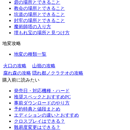
砦の場所とできること
教会の場所とできること
坑道の場所とできること
封牢の場所とできること
魔術師塔の入り方
埋もれ宝の場所と見つけ方
地変攻略
地変の種類一覧
火口の攻略
山嶺の攻略
腐れ森の攻略
隠れ都ノクラテオの攻略
購入前に読みたい
発売日・対応機種・ハード
推奨スペックとおすすめPC
事前ダウンロードのやり方
予約特典と値段まとめ
エディションの違いとおすすめ
クロスプレイはできる？
難易度変更はできる？