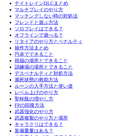
ナイトレインDLCまとめ
マルチプレイのやり方
マッチングしない時の対処法
フレンドと遊ぶ方法
ソロプレイはできる？
オフラインで遊べる？
リタイアのやり方とペナルティ
操作方法まとめ
円卓でできること
祝福の場所とできること
訓練場の場所とできること
デスペナルティと対処方法
瀕死状態の救助方法
ルーンの入手方法と使い道
レベル上げのやり方
聖杯瓶の増やし方
FPの回復方法
武器強化のやり方
武器複製のやり方と場所
キャラクリはできる？
装備重量はある？