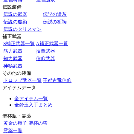
伝説装備
伝説の武器
伝説の遺灰
伝説の魔術
伝説の祈祷
伝説のタリスマン
補正武器
S補正武器一覧
A補正武器一覧
筋力武器
技量武器
知力武器
信仰武器
神秘武器
その他の装備
ドロップ武器一覧
王都古竜信仰
アイテムデータ
全アイテム一覧
全鈴玉入手まとめ
聖杯瓶・霊薬
黄金の種子
聖杯の雫
霊薬一覧