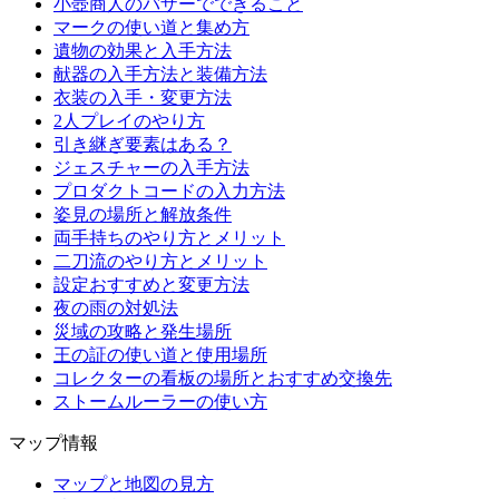
小壺商人のバザーでできること
マークの使い道と集め方
遺物の効果と入手方法
献器の入手方法と装備方法
衣装の入手・変更方法
2人プレイのやり方
引き継ぎ要素はある？
ジェスチャーの入手方法
プロダクトコードの入力方法
姿見の場所と解放条件
両手持ちのやり方とメリット
二刀流のやり方とメリット
設定おすすめと変更方法
夜の雨の対処法
災域の攻略と発生場所
王の証の使い道と使用場所
コレクターの看板の場所とおすすめ交換先
ストームルーラーの使い方
マップ情報
マップと地図の見方