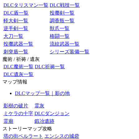
DLCタリスマン一覧
DLC戦技一覧
DLC盾一覧
投擲剣一覧
軽大剣一覧
調香瓶一覧
逆手剣一覧
獣爪一覧
大刀一覧
格闘一覧
投擲武器一覧
流紋武器一覧
刺突盾一覧
シリーズ装備一覧
魔術 / 祈祷 / 遺灰
DLC魔術一覧
DLC祈祷一覧
DLC遺灰一覧
マップ情報
DLCマップ一覧｜影の地
影樹の破片
霊灰
ミケラの十字
DLCダンジョン
霊廟
鍛冶遺跡
ストーリーマップ攻略
塔の街ベルラート
エンシスの城砦