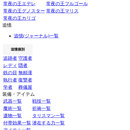
常夜の王エデレ
常夜の王フルゴール
常夜の王グノスター
常夜の王マリス
常夜の王カリゴ
追憶
追憶(ジャーナル)一覧
追憶個別
追跡者
守護者
レディ
隠者
鉄の目
無頼漢
執行者
復讐者
学者
葬儀屋
装備・アイテム
武器一覧
戦技一覧
魔術一覧
祈祷一覧
遺物一覧
タリスマン一覧
付帯効果一覧
潜在する力一覧