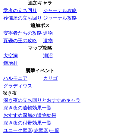
追加キャラ
学者の立ち回り
ジャーナル攻略
葬儀屋の立ち回り
ジャーナル攻略
追加ボス
安寧者たちの攻略
遺物
瓦礫の王の攻略
遺物
マップ攻略
大空洞
湖沼
鍛冶村
襲撃イベント
ハルモニア
カリゴ
グラディウス
深き夜
深き夜の立ち回りとおすすめキャラ
深き夜の遺物効果一覧
おすすめ深層の遺物効果
深き夜の付帯効果一覧
ユニーク武器(赤武器)一覧