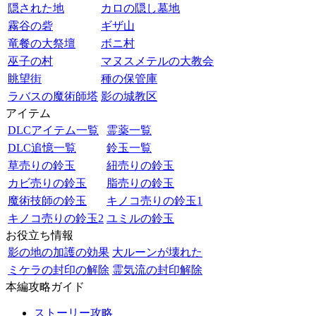
隠された地
カロの隠し墓地
霧谷の砦
ギザ山
竜餐の大祭壇
ボニ村
巫子の村
マヌスメテルの大教会
眺望街
種の保管庫
ラバスの魔術師塔
影の城教区
アイテム
DLCアイテム一覧
霊薬一覧
DLC追憶一覧
鈴玉一覧
草売りの鈴玉
紐売りの鈴玉
カビ売りの鈴玉
脂売りの鈴玉
魔術技師の鈴玉
キノコ売りの鈴玉1
キノコ売りの鈴玉2
ユミルの鈴玉
お役立ち情報
影の地の加護の効果
大ルーンが壊れた
ミケラの封印の解除
霊気流の封印解除
本編攻略ガイド
ストーリー攻略