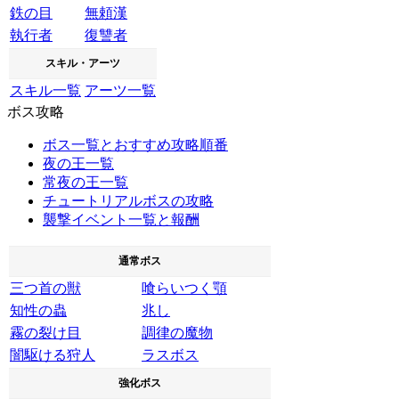
鉄の目
無頼漢
執行者
復讐者
スキル・アーツ
スキル一覧
アーツ一覧
ボス攻略
ボス一覧とおすすめ攻略順番
夜の王一覧
常夜の王一覧
チュートリアルボスの攻略
襲撃イベント一覧と報酬
通常ボス
三つ首の獣
喰らいつく顎
知性の蟲
兆し
霧の裂け目
調律の魔物
闇駆ける狩人
ラスボス
強化ボス