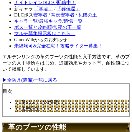
ナイトレインDLCが配信中！
新キャラ
「学者」
/
「葬儀屋」
DLCボス
安寧者
/
常夜安寧者
/
瓦礫の王
キャラ一覧
/
最強キャラ
/
追憶一覧
ボス一覧と攻略順
/
常夜の王一覧
マルチ募集掲示板はこちら！
GameWithからのお知らせ
未経験可&完全在宅！攻略ライター募集！
エルデンリングの革のブーツの性能と入手方法です。革のブ
ーツの入手場所をはじめ、追加効果やカット率、耐性値につ
いて掲載しています。
▶全防具(装備)一覧に戻る
目次
革のブーツの性能
入手方法
革のブーツの性能