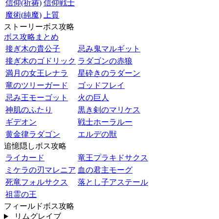
信仰(祈祷)
信仰戦士
魔術(純魔)
上質
ストーリーボス攻略
ボス攻略まとめ
接ぎ木の貴公子
忌み鬼マルギット
接ぎ木のゴドリック
ラダゴンの赤狼
満月の女王レナラ
星砕きのラダーン
竜のツリーガード
ゴッドフレイ
忌み王モーゴット
火の巨人
神肌のふたり
黒き剣のマリケス
ギデオン
戦士ホーラルー
黄金律ラダゴン
エルデの獣
追憶隠しボス攻略
ライカード
竜王プラキドサクス
ミケラの刃マレニア
血の君主モーグ
死竜フォルサクス
落とし子アステール
祖霊の王
フィールドボス攻略
リムグレイブ