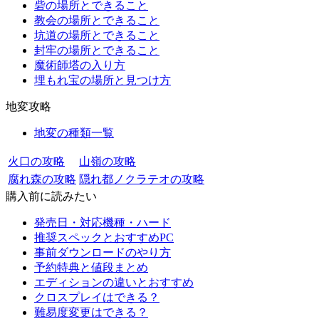
砦の場所とできること
教会の場所とできること
坑道の場所とできること
封牢の場所とできること
魔術師塔の入り方
埋もれ宝の場所と見つけ方
地変攻略
地変の種類一覧
火口の攻略
山嶺の攻略
腐れ森の攻略
隠れ都ノクラテオの攻略
購入前に読みたい
発売日・対応機種・ハード
推奨スペックとおすすめPC
事前ダウンロードのやり方
予約特典と値段まとめ
エディションの違いとおすすめ
クロスプレイはできる？
難易度変更はできる？