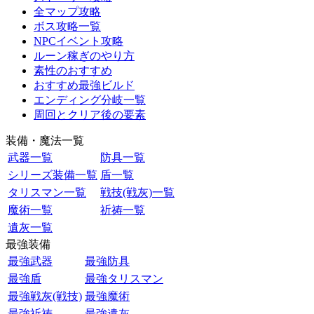
全マップ攻略
ボス攻略一覧
NPCイベント攻略
ルーン稼ぎのやり方
素性のおすすめ
おすすめ最強ビルド
エンディング分岐一覧
周回とクリア後の要素
装備・魔法一覧
武器一覧
防具一覧
シリーズ装備一覧
盾一覧
タリスマン一覧
戦技(戦灰)一覧
魔術一覧
祈祷一覧
遺灰一覧
最強装備
最強武器
最強防具
最強盾
最強タリスマン
最強戦灰(戦技)
最強魔術
最強祈祷
最強遺灰