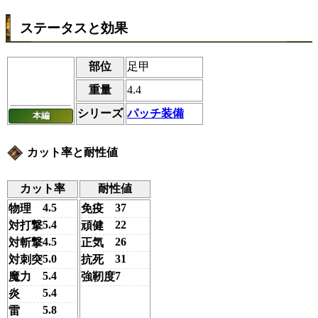
ステータスと効果
部位
足甲
重量
4.4
シリーズ
パッチ装備
本編
カット率と耐性値
カット率
耐性値
4.5
37
物理
免疫
5.4
22
対打撃
頑健
4.5
26
対斬撃
正気
5.0
31
対刺突
抗死
5.4
7
魔力
強靭度
5.4
炎
5.8
雷