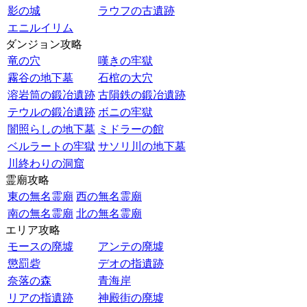
影の城
ラウフの古遺跡
エニルイリム
ダンジョン攻略
竜の穴
嘆きの牢獄
霧谷の地下墓
石棺の大穴
溶岩筒の鍛冶遺跡
古隕鉄の鍛冶遺跡
テウルの鍛冶遺跡
ボニの牢獄
闇照らしの地下墓
ミドラーの館
ベルラートの牢獄
サソリ川の地下墓
川終わりの洞窟
霊廟攻略
東の無名霊廟
西の無名霊廟
南の無名霊廟
北の無名霊廟
エリア攻略
モースの廃墟
アンテの廃墟
懲罰砦
デオの指遺跡
奈落の森
青海岸
リアの指遺跡
神殿街の廃墟