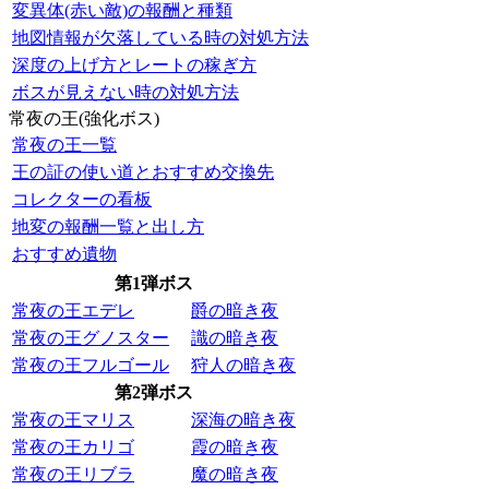
変異体(赤い敵)の報酬と種類
地図情報が欠落している時の対処方法
深度の上げ方とレートの稼ぎ方
ボスが見えない時の対処方法
常夜の王(強化ボス)
常夜の王一覧
王の証の使い道とおすすめ交換先
コレクターの看板
地変の報酬一覧と出し方
おすすめ遺物
第1弾ボス
常夜の王エデレ
爵の暗き夜
常夜の王グノスター
識の暗き夜
常夜の王フルゴール
狩人の暗き夜
第2弾ボス
常夜の王マリス
深海の暗き夜
常夜の王カリゴ
霞の暗き夜
常夜の王リブラ
魔の暗き夜