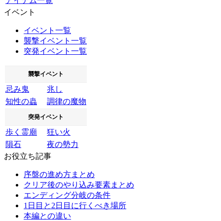
アイテム一覧
イベント
イベント一覧
襲撃イベント一覧
突発イベント一覧
襲撃イベント
忌み鬼
兆し
知性の蟲
調律の魔物
突発イベント
歩く霊廟
狂い火
隕石
夜の勢力
お役立ち記事
序盤の進め方まとめ
クリア後のやり込み要素まとめ
エンディング分岐の条件
1日目と2日目に行くべき場所
本編との違い