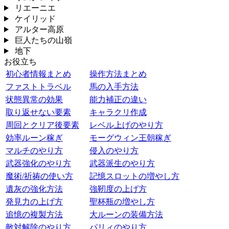
リエーニエ
ケイリッド
アルター高原
巨人たちの山嶺
地下
お役立ち
初心者情報まとめ
操作方法まとめ
ファストトラベル
馬の入手方法
状態異常の効果
能力補正の違い
取り返せない要素
キャラクリ作成
周回とクリア後要素
レベル上げのやり方
効率ルーン稼ぎ
モーグウィン王朝稼ぎ
マルチのやり方
侵入のやり方
武器強化のやり方
武器派生のやり方
魔術/祈祷の使い方
記憶スロットの増やし方
遺灰の強化方法
強靭度の上げ方
発見力の上げ方
聖杯瓶の増やし方
追憶の複製方法
大ルーンの装備方法
敵対解除のやり方
パリィのやり方