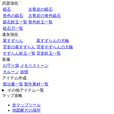
武器強化
鍛石
古竜岩の鍛石
喪色の鍛石
古竜岩の喪色鍛石
鍛石鈴玉一覧
喪色鈴玉一覧
砥石刃一覧
遺灰強化
墓すずらん
墓すずらんの大輪
霊姿の墓すずらん
霊姿すずらんの大輪
すずらん鈴玉一覧
霊姿鈴玉一覧
装備
お守り袋
メモリストーン
大ルーン
追憶
アイテム作成
製法書一覧
製作素材一覧
その他アイテム一覧
マップ攻略
全マップツール
地図断片の場所