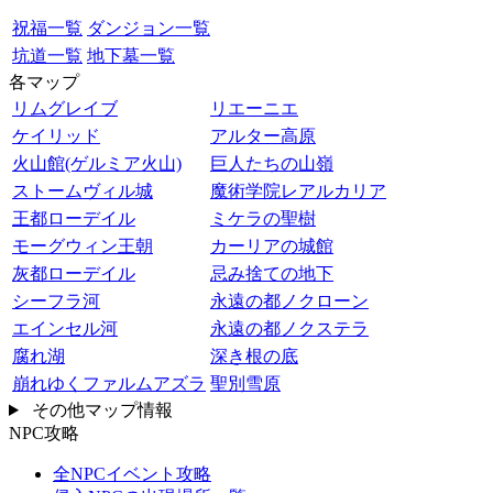
祝福一覧
ダンジョン一覧
坑道一覧
地下墓一覧
各マップ
リムグレイブ
リエーニエ
ケイリッド
アルター高原
火山館(ゲルミア火山)
巨人たちの山嶺
ストームヴィル城
魔術学院レアルカリア
王都ローデイル
ミケラの聖樹
モーグウィン王朝
カーリアの城館
灰都ローデイル
忌み捨ての地下
シーフラ河
永遠の都ノクローン
エインセル河
永遠の都ノクステラ
腐れ湖
深き根の底
崩れゆくファルムアズラ
聖別雪原
その他マップ情報
NPC攻略
全NPCイベント攻略