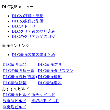
DLC攻略メニュー
DLCの評価・感想
DLCの条件と準備
DLCストーリー
DLCクリア後のやり込み
DLCのクリア時間の目安
最強ランキング
DLC最強装備装備まとめ
DLC最強武器
DLC最強防具
DLCの最強盾一覧
DLC最強タリスマン
DLC最強戦技(戦灰)
DLC最強魔術
DLC最強祈祷
DLC最強遺灰
おすすめビルド
DLC最強ビルド
盾チクビルド
調香瓶ビルド
拒絶の刺ビルド
刺突盾ビルド