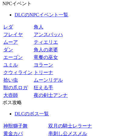
NPCイベント
DLCのNPCイベント一覧
レダ
角人
フレイヤ
アンスバッハ
ムーア
ティエリエ
ダン
角人の老婆
エーゴン
竜餐の巫女
ユミル
ヨラーン
クウィライン
トリーナ
拾い虫
ムーンリデル
獣の爪ロガ
狂える手
大壺師
夜の剣士アンナ
ボス攻略
DLCのボス一覧
神獣獅子舞
双月の騎士レラーナ
黄金カバ
串刺し公メスメル