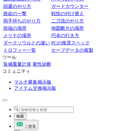
回避のやり方
ガードカウンター
致命の一撃
戦技の付け替え
両手持ちのやり方
二刀流のやり方
祝福の場所
地図断片の場所
メリナの場所
円卓の行き方
ダークソウルとの違い
PCの推奨スペック
トロフィー一覧
セーブデータの複製
ツール
装備重量計算
素性診断
コミュニティ
マルチ募集掲示板
アイテム交換掲示板
検索
ご意見