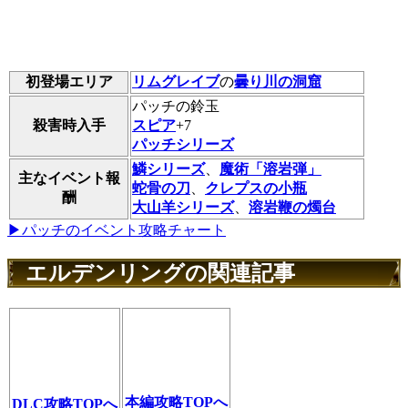
初登場エリア
リムグレイブ
の
曇り川の洞窟
パッチの鈴玉
殺害時入手
スピア
+7
パッチシリーズ
鱗シリーズ
、
魔術「溶岩弾」
主なイベント報
蛇骨の刀
、
クレプスの小瓶
酬
大山羊シリーズ
、
溶岩鞭の燭台
▶パッチのイベント攻略チャート
エルデンリングの関連記事
本編攻略TOPへ
DLC攻略TOPへ