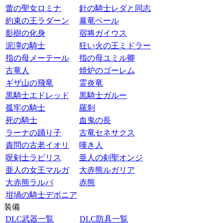
蕾の聖女ロミナ
針の騎士レダと同志
約束の王ラダーン
暴竜ベール
影樹の化身
宿将ガイウス
泥濘の騎士
狂い火の王ミドラー
指の母メーテール
指の母ユミル卿
古竜人
焼炉のゴーレム
ギザ山の飛竜
霊炎竜
黒騎士エドレッド
黒騎士ガルー
孤牢の騎士
羅刹
死の騎士
血鬼の長
ラーナの踊り子
古竜セネサクス
責問の古老イオリ
嘆き人
呪剣士ラビリス
亜人の剣聖オンジ
亜人の女王マルガ
大赤熊ルガリア
大赤熊ラルバ
赤熊
坩堝の騎士デボニア
装備
DLC武器一覧
DLC防具一覧