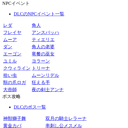
NPCイベント
DLCのNPCイベント一覧
レダ
角人
フレイヤ
アンスバッハ
ムーア
ティエリエ
ダン
角人の老婆
エーゴン
竜餐の巫女
ユミル
ヨラーン
クウィライン
トリーナ
拾い虫
ムーンリデル
獣の爪ロガ
狂える手
大壺師
夜の剣士アンナ
ボス攻略
DLCのボス一覧
神獣獅子舞
双月の騎士レラーナ
黄金カバ
串刺し公メスメル