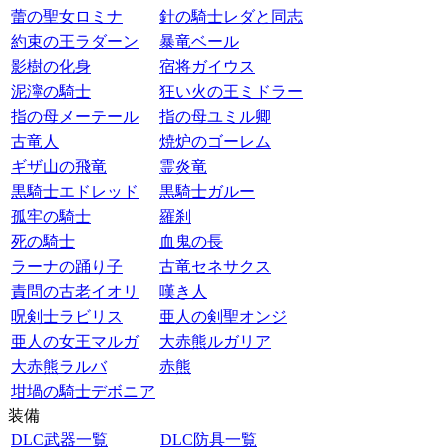
蕾の聖女ロミナ
針の騎士レダと同志
約束の王ラダーン
暴竜ベール
影樹の化身
宿将ガイウス
泥濘の騎士
狂い火の王ミドラー
指の母メーテール
指の母ユミル卿
古竜人
焼炉のゴーレム
ギザ山の飛竜
霊炎竜
黒騎士エドレッド
黒騎士ガルー
孤牢の騎士
羅刹
死の騎士
血鬼の長
ラーナの踊り子
古竜セネサクス
責問の古老イオリ
嘆き人
呪剣士ラビリス
亜人の剣聖オンジ
亜人の女王マルガ
大赤熊ルガリア
大赤熊ラルバ
赤熊
坩堝の騎士デボニア
装備
DLC武器一覧
DLC防具一覧