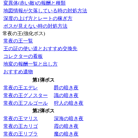
変異体(赤い敵)の報酬と種類
地図情報が欠落している時の対処方法
深度の上げ方とレートの稼ぎ方
ボスが見えない時の対処方法
常夜の王(強化ボス)
常夜の王一覧
王の証の使い道とおすすめ交換先
コレクターの看板
地変の報酬一覧と出し方
おすすめ遺物
第1弾ボス
常夜の王エデレ
爵の暗き夜
常夜の王グノスター
識の暗き夜
常夜の王フルゴール
狩人の暗き夜
第2弾ボス
常夜の王マリス
深海の暗き夜
常夜の王カリゴ
霞の暗き夜
常夜の王リブラ
魔の暗き夜