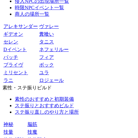
侵入NPCの出現場所一覧
時限NPCイベント一覧
商人の場所一覧
アレキサンダー
ヴァレー
ギデオン
糞喰い
セレン
タニス
Dイベント
ネフェリルー
パッチ
フィア
ブライヴ
ボック
ミリセント
ユラ
ラニ
ロジェール
素性・ステ振りビルド
素性のおすすめと初期装備
ステ振りとおすすめビルド
ステ振り直しのやり方と場所
神秘
脳筋
技量
技魔