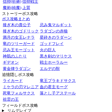
信仰(祈祷)
信仰戦士
魔術(純魔)
上質
ストーリーボス攻略
ボス攻略まとめ
接ぎ木の貴公子
忌み鬼マルギット
接ぎ木のゴドリック
ラダゴンの赤狼
満月の女王レナラ
星砕きのラダーン
竜のツリーガード
ゴッドフレイ
忌み王モーゴット
火の巨人
神肌のふたり
黒き剣のマリケス
ギデオン
戦士ホーラルー
黄金律ラダゴン
エルデの獣
追憶隠しボス攻略
ライカード
竜王プラキドサクス
ミケラの刃マレニア
血の君主モーグ
死竜フォルサクス
落とし子アステール
祖霊の王
フィールドボス攻略
リムグレイブ