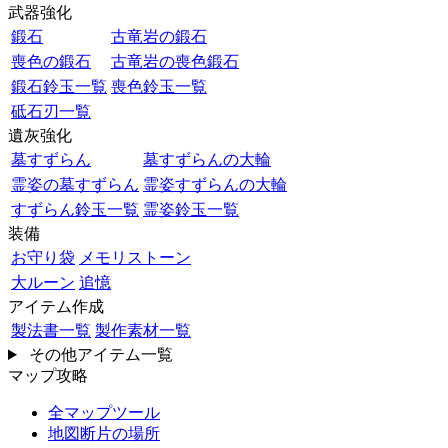
武器強化
鍛石
古竜岩の鍛石
喪色の鍛石
古竜岩の喪色鍛石
鍛石鈴玉一覧
喪色鈴玉一覧
砥石刃一覧
遺灰強化
墓すずらん
墓すずらんの大輪
霊姿の墓すずらん
霊姿すずらんの大輪
すずらん鈴玉一覧
霊姿鈴玉一覧
装備
お守り袋
メモリストーン
大ルーン
追憶
アイテム作成
製法書一覧
製作素材一覧
その他アイテム一覧
マップ攻略
全マップツール
地図断片の場所