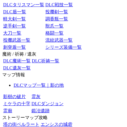
DLCタリスマン一覧
DLC戦技一覧
DLC盾一覧
投擲剣一覧
軽大剣一覧
調香瓶一覧
逆手剣一覧
獣爪一覧
大刀一覧
格闘一覧
投擲武器一覧
流紋武器一覧
刺突盾一覧
シリーズ装備一覧
魔術 / 祈祷 / 遺灰
DLC魔術一覧
DLC祈祷一覧
DLC遺灰一覧
マップ情報
DLCマップ一覧｜影の地
影樹の破片
霊灰
ミケラの十字
DLCダンジョン
霊廟
鍛冶遺跡
ストーリーマップ攻略
塔の街ベルラート
エンシスの城砦