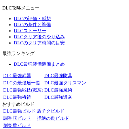
DLC攻略メニュー
DLCの評価・感想
DLCの条件と準備
DLCストーリー
DLCクリア後のやり込み
DLCのクリア時間の目安
最強ランキング
DLC最強装備装備まとめ
DLC最強武器
DLC最強防具
DLCの最強盾一覧
DLC最強タリスマン
DLC最強戦技(戦灰)
DLC最強魔術
DLC最強祈祷
DLC最強遺灰
おすすめビルド
DLC最強ビルド
盾チクビルド
調香瓶ビルド
拒絶の刺ビルド
刺突盾ビルド