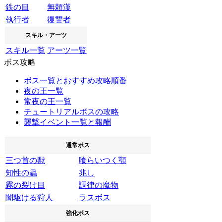
鉄の目
無頼漢
執行者
復讐者
スキル・アーツ
スキル一覧
アーツ一覧
ボス攻略
ボス一覧とおすすめ攻略順番
夜の王一覧
常夜の王一覧
チュートリアルボスの攻略
襲撃イベント一覧と報酬
通常ボス
三つ首の獣
喰らいつく顎
知性の蟲
兆し
霧の裂け目
調律の魔物
闇駆ける狩人
ラスボス
強化ボス