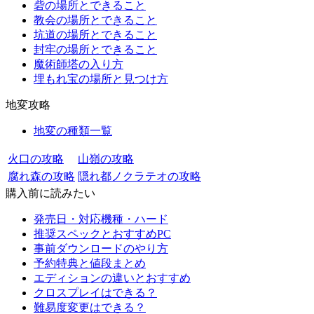
砦の場所とできること
教会の場所とできること
坑道の場所とできること
封牢の場所とできること
魔術師塔の入り方
埋もれ宝の場所と見つけ方
地変攻略
地変の種類一覧
火口の攻略
山嶺の攻略
腐れ森の攻略
隠れ都ノクラテオの攻略
購入前に読みたい
発売日・対応機種・ハード
推奨スペックとおすすめPC
事前ダウンロードのやり方
予約特典と値段まとめ
エディションの違いとおすすめ
クロスプレイはできる？
難易度変更はできる？