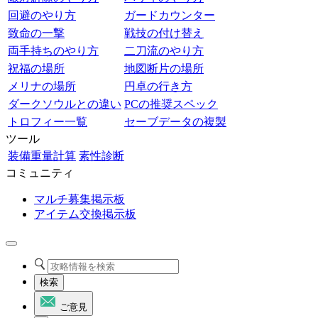
回避のやり方
ガードカウンター
致命の一撃
戦技の付け替え
両手持ちのやり方
二刀流のやり方
祝福の場所
地図断片の場所
メリナの場所
円卓の行き方
ダークソウルとの違い
PCの推奨スペック
トロフィー一覧
セーブデータの複製
ツール
装備重量計算
素性診断
コミュニティ
マルチ募集掲示板
アイテム交換掲示板
検索
ご意見