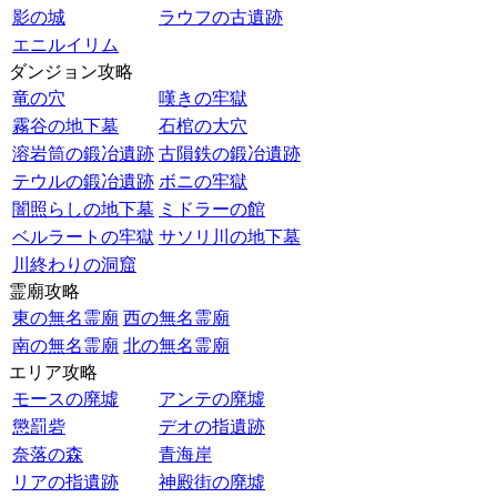
影の城
ラウフの古遺跡
エニルイリム
ダンジョン攻略
竜の穴
嘆きの牢獄
霧谷の地下墓
石棺の大穴
溶岩筒の鍛冶遺跡
古隕鉄の鍛冶遺跡
テウルの鍛冶遺跡
ボニの牢獄
闇照らしの地下墓
ミドラーの館
ベルラートの牢獄
サソリ川の地下墓
川終わりの洞窟
霊廟攻略
東の無名霊廟
西の無名霊廟
南の無名霊廟
北の無名霊廟
エリア攻略
モースの廃墟
アンテの廃墟
懲罰砦
デオの指遺跡
奈落の森
青海岸
リアの指遺跡
神殿街の廃墟