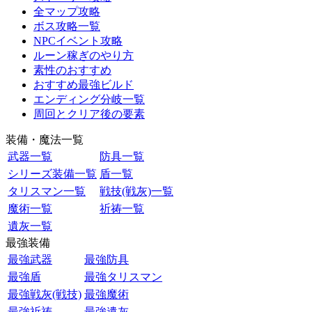
全マップ攻略
ボス攻略一覧
NPCイベント攻略
ルーン稼ぎのやり方
素性のおすすめ
おすすめ最強ビルド
エンディング分岐一覧
周回とクリア後の要素
装備・魔法一覧
武器一覧
防具一覧
シリーズ装備一覧
盾一覧
タリスマン一覧
戦技(戦灰)一覧
魔術一覧
祈祷一覧
遺灰一覧
最強装備
最強武器
最強防具
最強盾
最強タリスマン
最強戦灰(戦技)
最強魔術
最強祈祷
最強遺灰