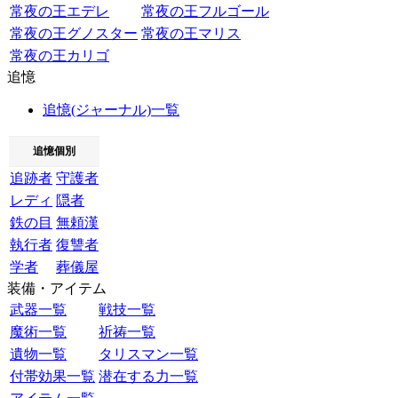
常夜の王エデレ
常夜の王フルゴール
常夜の王グノスター
常夜の王マリス
常夜の王カリゴ
追憶
追憶(ジャーナル)一覧
追憶個別
追跡者
守護者
レディ
隠者
鉄の目
無頼漢
執行者
復讐者
学者
葬儀屋
装備・アイテム
武器一覧
戦技一覧
魔術一覧
祈祷一覧
遺物一覧
タリスマン一覧
付帯効果一覧
潜在する力一覧