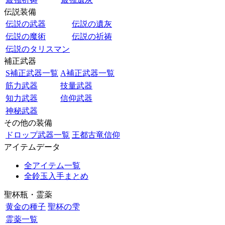
伝説装備
伝説の武器
伝説の遺灰
伝説の魔術
伝説の祈祷
伝説のタリスマン
補正武器
S補正武器一覧
A補正武器一覧
筋力武器
技量武器
知力武器
信仰武器
神秘武器
その他の装備
ドロップ武器一覧
王都古竜信仰
アイテムデータ
全アイテム一覧
全鈴玉入手まとめ
聖杯瓶・霊薬
黄金の種子
聖杯の雫
霊薬一覧