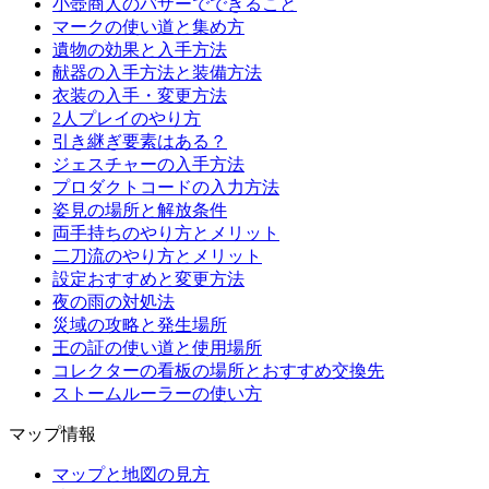
小壺商人のバザーでできること
マークの使い道と集め方
遺物の効果と入手方法
献器の入手方法と装備方法
衣装の入手・変更方法
2人プレイのやり方
引き継ぎ要素はある？
ジェスチャーの入手方法
プロダクトコードの入力方法
姿見の場所と解放条件
両手持ちのやり方とメリット
二刀流のやり方とメリット
設定おすすめと変更方法
夜の雨の対処法
災域の攻略と発生場所
王の証の使い道と使用場所
コレクターの看板の場所とおすすめ交換先
ストームルーラーの使い方
マップ情報
マップと地図の見方