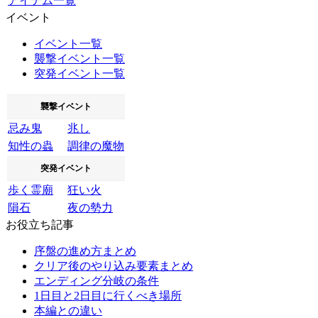
アイテム一覧
イベント
イベント一覧
襲撃イベント一覧
突発イベント一覧
襲撃イベント
忌み鬼
兆し
知性の蟲
調律の魔物
突発イベント
歩く霊廟
狂い火
隕石
夜の勢力
お役立ち記事
序盤の進め方まとめ
クリア後のやり込み要素まとめ
エンディング分岐の条件
1日目と2日目に行くべき場所
本編との違い