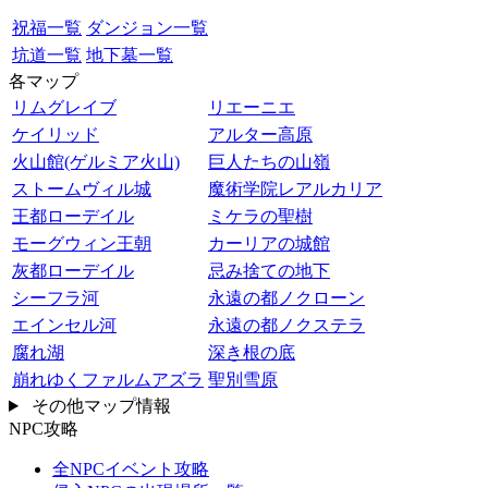
祝福一覧
ダンジョン一覧
坑道一覧
地下墓一覧
各マップ
リムグレイブ
リエーニエ
ケイリッド
アルター高原
火山館(ゲルミア火山)
巨人たちの山嶺
ストームヴィル城
魔術学院レアルカリア
王都ローデイル
ミケラの聖樹
モーグウィン王朝
カーリアの城館
灰都ローデイル
忌み捨ての地下
シーフラ河
永遠の都ノクローン
エインセル河
永遠の都ノクステラ
腐れ湖
深き根の底
崩れゆくファルムアズラ
聖別雪原
その他マップ情報
NPC攻略
全NPCイベント攻略