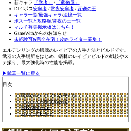
新キャラ
「学者」
/
「葬儀屋」
DLCボス
安寧者
/
常夜安寧者
/
瓦礫の王
キャラ一覧
/
最強キャラ
/
追憶一覧
ボス一覧と攻略順
/
常夜の王一覧
マルチ募集掲示板はこちら！
GameWithからのお知らせ
未経験可&完全在宅！攻略ライター募集！
エルデンリングの蟻棘のレイピアの入手方法とビルドです。
武器の入手場所をはじめ、蟻棘のレイピアビルドの戦技やス
テ振り、最大強化時の性能を掲載。
▶武器一覧に戻る
目次
蟻棘のレイピアの入手方法
ビルドとおすすめ装備
戦技/強化/補正
みんなのビルド