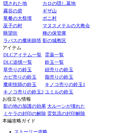
隠された地
カロの隠し墓地
霧谷の砦
ギザ山
竜餐の大祭壇
ボニ村
巫子の村
マヌスメテルの大教会
眺望街
種の保管庫
ラバスの魔術師塔
影の城教区
アイテム
DLCアイテム一覧
霊薬一覧
DLC追憶一覧
鈴玉一覧
草売りの鈴玉
紐売りの鈴玉
カビ売りの鈴玉
脂売りの鈴玉
魔術技師の鈴玉
キノコ売りの鈴玉1
キノコ売りの鈴玉2
ユミルの鈴玉
お役立ち情報
影の地の加護の効果
大ルーンが壊れた
ミケラの封印の解除
霊気流の封印解除
本編攻略ガイド
ストーリー攻略