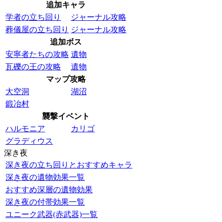
追加キャラ
学者の立ち回り
ジャーナル攻略
葬儀屋の立ち回り
ジャーナル攻略
追加ボス
安寧者たちの攻略
遺物
瓦礫の王の攻略
遺物
マップ攻略
大空洞
湖沼
鍛冶村
襲撃イベント
ハルモニア
カリゴ
グラディウス
深き夜
深き夜の立ち回りとおすすめキャラ
深き夜の遺物効果一覧
おすすめ深層の遺物効果
深き夜の付帯効果一覧
ユニーク武器(赤武器)一覧