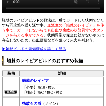
蟻棘のレイピアビルドの戦法は、盾でガードした状態でひた
すら弱攻撃を繰り返す事。
血派生の「蟻棘のレイピア」を使
う事で、ガードしながらでも出血や腐敗の状態異常で大ダメ
ージを与える事ができる
。状態異常が完全に効かないボスは
存在しないため、出血蓄積などを狙って火力を補おう。
▶神秘ビルドの装備構成を詳しく見る
蟻棘のレイピアビルドのおすすめ装備
装備
詳細
蟻棘のレイピア
【必要】筋10 / 技20
血派生
【補正】筋C / 技C / 神D
指紋石の盾
（メイン）