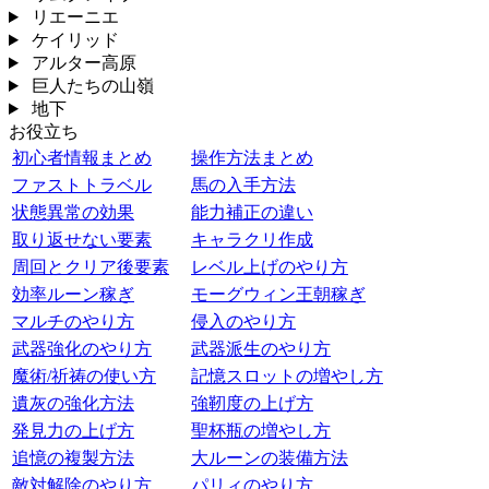
リエーニエ
ケイリッド
アルター高原
巨人たちの山嶺
地下
お役立ち
初心者情報まとめ
操作方法まとめ
ファストトラベル
馬の入手方法
状態異常の効果
能力補正の違い
取り返せない要素
キャラクリ作成
周回とクリア後要素
レベル上げのやり方
効率ルーン稼ぎ
モーグウィン王朝稼ぎ
マルチのやり方
侵入のやり方
武器強化のやり方
武器派生のやり方
魔術/祈祷の使い方
記憶スロットの増やし方
遺灰の強化方法
強靭度の上げ方
発見力の上げ方
聖杯瓶の増やし方
追憶の複製方法
大ルーンの装備方法
敵対解除のやり方
パリィのやり方