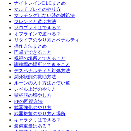
ナイトレインDLCまとめ
マルチプレイのやり方
マッチングしない時の対処法
フレンドと遊ぶ方法
ソロプレイはできる？
オフラインで遊べる？
リタイアのやり方とペナルティ
操作方法まとめ
円卓でできること
祝福の場所とできること
訓練場の場所とできること
デスペナルティと対処方法
瀕死状態の救助方法
ルーンの入手方法と使い道
レベル上げのやり方
聖杯瓶の増やし方
FPの回復方法
武器強化のやり方
武器複製のやり方と場所
キャラクリはできる？
装備重量はある？