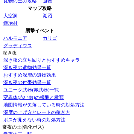
瓦礫の王の攻略
遺物
マップ攻略
大空洞
湖沼
鍛冶村
襲撃イベント
ハルモニア
カリゴ
グラディウス
深き夜
深き夜の立ち回りとおすすめキャラ
深き夜の遺物効果一覧
おすすめ深層の遺物効果
深き夜の付帯効果一覧
ユニーク武器(赤武器)一覧
変異体(赤い敵)の報酬と種類
地図情報が欠落している時の対処方法
深度の上げ方とレートの稼ぎ方
ボスが見えない時の対処方法
常夜の王(強化ボス)