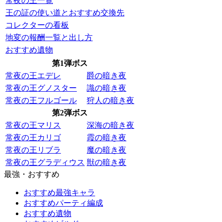
常夜の王一覧
王の証の使い道とおすすめ交換先
コレクターの看板
地変の報酬一覧と出し方
おすすめ遺物
第1弾ボス
常夜の王エデレ
爵の暗き夜
常夜の王グノスター
識の暗き夜
常夜の王フルゴール
狩人の暗き夜
第2弾ボス
常夜の王マリス
深海の暗き夜
常夜の王カリゴ
霞の暗き夜
常夜の王リブラ
魔の暗き夜
常夜の王グラディウス
獣の暗き夜
最強・おすすめ
おすすめ最強キャラ
おすすめパーティ編成
おすすめ遺物