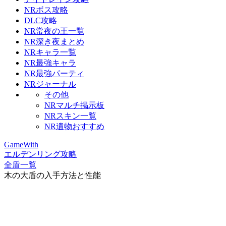
NRボス攻略
DLC攻略
NR常夜の王一覧
NR深き夜まとめ
NRキャラ一覧
NR最強キャラ
NR最強パーティ
NRジャーナル
その他
NRマルチ掲示板
NRスキン一覧
NR遺物おすすめ
GameWith
エルデンリング攻略
全盾一覧
木の大盾の入手方法と性能