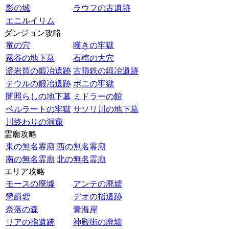
影の城
ラウフの古遺跡
エニルイリム
ダンジョン攻略
竜の穴
嘆きの牢獄
霧谷の地下墓
石棺の大穴
溶岩筒の鍛冶遺跡
古隕鉄の鍛冶遺跡
テウルの鍛冶遺跡
ボニの牢獄
闇照らしの地下墓
ミドラーの館
ベルラートの牢獄
サソリ川の地下墓
川終わりの洞窟
霊廟攻略
東の無名霊廟
西の無名霊廟
南の無名霊廟
北の無名霊廟
エリア攻略
モースの廃墟
アンテの廃墟
懲罰砦
デオの指遺跡
奈落の森
青海岸
リアの指遺跡
神殿街の廃墟