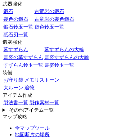
武器強化
鍛石
古竜岩の鍛石
喪色の鍛石
古竜岩の喪色鍛石
鍛石鈴玉一覧
喪色鈴玉一覧
砥石刃一覧
遺灰強化
墓すずらん
墓すずらんの大輪
霊姿の墓すずらん
霊姿すずらんの大輪
すずらん鈴玉一覧
霊姿鈴玉一覧
装備
お守り袋
メモリストーン
大ルーン
追憶
アイテム作成
製法書一覧
製作素材一覧
その他アイテム一覧
マップ攻略
全マップツール
地図断片の場所