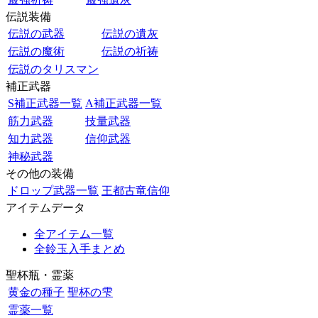
伝説装備
伝説の武器
伝説の遺灰
伝説の魔術
伝説の祈祷
伝説のタリスマン
補正武器
S補正武器一覧
A補正武器一覧
筋力武器
技量武器
知力武器
信仰武器
神秘武器
その他の装備
ドロップ武器一覧
王都古竜信仰
アイテムデータ
全アイテム一覧
全鈴玉入手まとめ
聖杯瓶・霊薬
黄金の種子
聖杯の雫
霊薬一覧