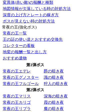
変異体(赤い敵)の報酬と種類
地図情報が欠落している時の対処方法
深度の上げ方とレートの稼ぎ方
ボスが見えない時の対処方法
常夜の王(強化ボス)
常夜の王一覧
王の証の使い道とおすすめ交換先
コレクターの看板
地変の報酬一覧と出し方
おすすめ遺物
第1弾ボス
常夜の王エデレ
爵の暗き夜
常夜の王グノスター
識の暗き夜
常夜の王フルゴール
狩人の暗き夜
第2弾ボス
常夜の王マリス
深海の暗き夜
常夜の王カリゴ
霞の暗き夜
常夜の王リブラ
魔の暗き夜