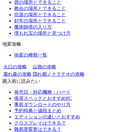
砦の場所とできること
教会の場所とできること
坑道の場所とできること
封牢の場所とできること
魔術師塔の入り方
埋もれ宝の場所と見つけ方
地変攻略
地変の種類一覧
火口の攻略
山嶺の攻略
腐れ森の攻略
隠れ都ノクラテオの攻略
購入前に読みたい
発売日・対応機種・ハード
推奨スペックとおすすめPC
事前ダウンロードのやり方
予約特典と値段まとめ
エディションの違いとおすすめ
クロスプレイはできる？
難易度変更はできる？