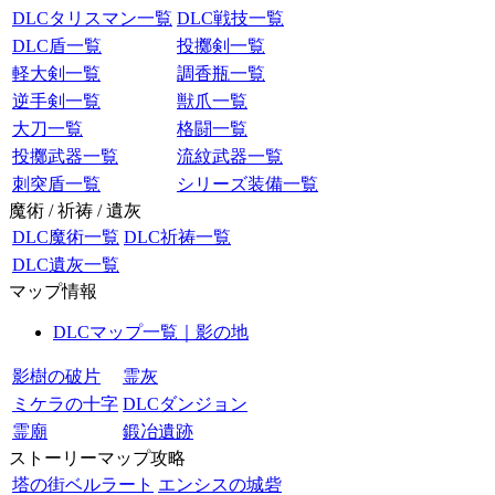
DLCタリスマン一覧
DLC戦技一覧
DLC盾一覧
投擲剣一覧
軽大剣一覧
調香瓶一覧
逆手剣一覧
獣爪一覧
大刀一覧
格闘一覧
投擲武器一覧
流紋武器一覧
刺突盾一覧
シリーズ装備一覧
魔術 / 祈祷 / 遺灰
DLC魔術一覧
DLC祈祷一覧
DLC遺灰一覧
マップ情報
DLCマップ一覧｜影の地
影樹の破片
霊灰
ミケラの十字
DLCダンジョン
霊廟
鍛冶遺跡
ストーリーマップ攻略
塔の街ベルラート
エンシスの城砦