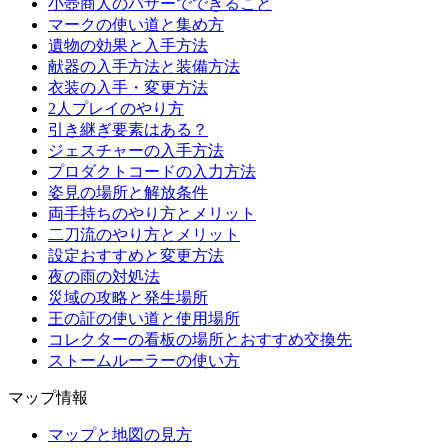
小壺商人のバザーでできること
マークの使い道と集め方
遺物の効果と入手方法
献器の入手方法と装備方法
衣装の入手・変更方法
2人プレイのやり方
引き継ぎ要素はある？
ジェスチャーの入手方法
プロダクトコードの入力方法
姿見の場所と解放条件
両手持ちのやり方とメリット
二刀流のやり方とメリット
設定おすすめと変更方法
夜の雨の対処法
災域の攻略と発生場所
王の証の使い道と使用場所
コレクターの看板の場所とおすすめ交換先
ストームルーラーの使い方
マップ情報
マップと地図の見方