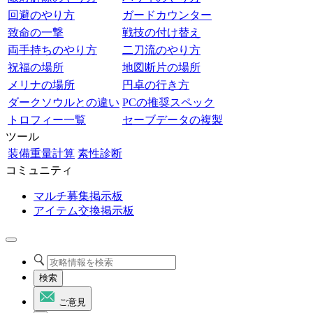
回避のやり方
ガードカウンター
致命の一撃
戦技の付け替え
両手持ちのやり方
二刀流のやり方
祝福の場所
地図断片の場所
メリナの場所
円卓の行き方
ダークソウルとの違い
PCの推奨スペック
トロフィー一覧
セーブデータの複製
ツール
装備重量計算
素性診断
コミュニティ
マルチ募集掲示板
アイテム交換掲示板
検索
ご意見