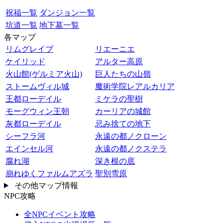
祝福一覧
ダンジョン一覧
坑道一覧
地下墓一覧
各マップ
リムグレイブ
リエーニエ
ケイリッド
アルター高原
火山館(ゲルミア火山)
巨人たちの山嶺
ストームヴィル城
魔術学院レアルカリア
王都ローデイル
ミケラの聖樹
モーグウィン王朝
カーリアの城館
灰都ローデイル
忌み捨ての地下
シーフラ河
永遠の都ノクローン
エインセル河
永遠の都ノクステラ
腐れ湖
深き根の底
崩れゆくファルムアズラ
聖別雪原
その他マップ情報
NPC攻略
全NPCイベント攻略