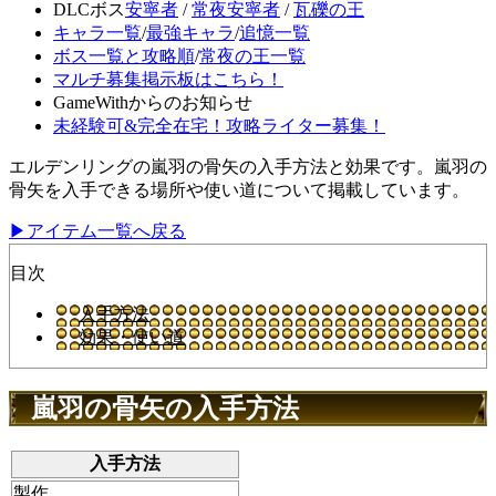
DLCボス
安寧者
/
常夜安寧者
/
瓦礫の王
キャラ一覧
/
最強キャラ
/
追憶一覧
ボス一覧と攻略順
/
常夜の王一覧
マルチ募集掲示板はこちら！
GameWithからのお知らせ
未経験可&完全在宅！攻略ライター募集！
エルデンリングの嵐羽の骨矢の入手方法と効果です。嵐羽の
骨矢を入手できる場所や使い道について掲載しています。
▶アイテム一覧へ戻る
目次
入手方法
効果・使い道
嵐羽の骨矢の入手方法
入手方法
製作