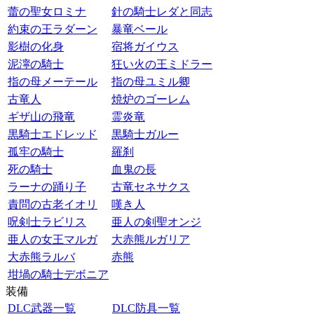
蕾の聖女ロミナ
針の騎士レダと同志
約束の王ラダーン
暴竜ベール
影樹の化身
宿将ガイウス
泥濘の騎士
狂い火の王ミドラー
指の母メーテール
指の母ユミル卿
古竜人
焼炉のゴーレム
ギザ山の飛竜
霊炎竜
黒騎士エドレッド
黒騎士ガルー
孤牢の騎士
羅刹
死の騎士
血鬼の長
ラーナの踊り子
古竜セネサクス
責問の古老イオリ
嘆き人
呪剣士ラビリス
亜人の剣聖オンジ
亜人の女王マルガ
大赤熊ルガリア
大赤熊ラルバ
赤熊
坩堝の騎士デボニア
装備
DLC武器一覧
DLC防具一覧