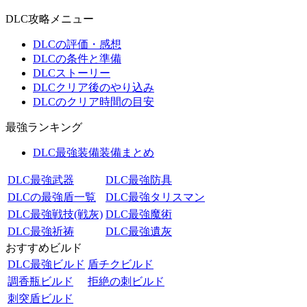
DLC攻略メニュー
DLCの評価・感想
DLCの条件と準備
DLCストーリー
DLCクリア後のやり込み
DLCのクリア時間の目安
最強ランキング
DLC最強装備装備まとめ
DLC最強武器
DLC最強防具
DLCの最強盾一覧
DLC最強タリスマン
DLC最強戦技(戦灰)
DLC最強魔術
DLC最強祈祷
DLC最強遺灰
おすすめビルド
DLC最強ビルド
盾チクビルド
調香瓶ビルド
拒絶の刺ビルド
刺突盾ビルド