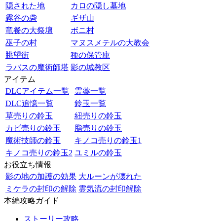
隠された地
カロの隠し墓地
霧谷の砦
ギザ山
竜餐の大祭壇
ボニ村
巫子の村
マヌスメテルの大教会
眺望街
種の保管庫
ラバスの魔術師塔
影の城教区
アイテム
DLCアイテム一覧
霊薬一覧
DLC追憶一覧
鈴玉一覧
草売りの鈴玉
紐売りの鈴玉
カビ売りの鈴玉
脂売りの鈴玉
魔術技師の鈴玉
キノコ売りの鈴玉1
キノコ売りの鈴玉2
ユミルの鈴玉
お役立ち情報
影の地の加護の効果
大ルーンが壊れた
ミケラの封印の解除
霊気流の封印解除
本編攻略ガイド
ストーリー攻略