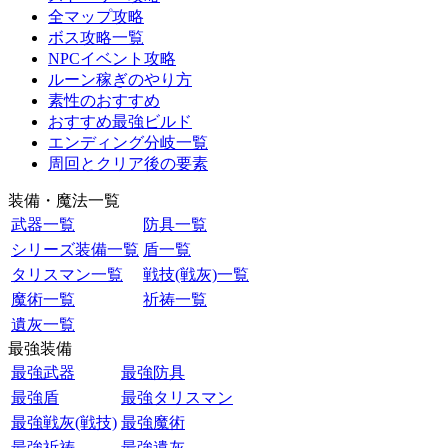
全マップ攻略
ボス攻略一覧
NPCイベント攻略
ルーン稼ぎのやり方
素性のおすすめ
おすすめ最強ビルド
エンディング分岐一覧
周回とクリア後の要素
装備・魔法一覧
武器一覧
防具一覧
シリーズ装備一覧
盾一覧
タリスマン一覧
戦技(戦灰)一覧
魔術一覧
祈祷一覧
遺灰一覧
最強装備
最強武器
最強防具
最強盾
最強タリスマン
最強戦灰(戦技)
最強魔術
最強祈祷
最強遺灰