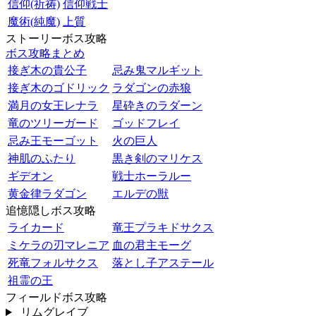
信仰(祈祷)
信仰戦士
魔術(純魔)
上質
ストーリーボス攻略
ボス攻略まとめ
接ぎ木の貴公子
忌み鬼マルギット
接ぎ木のゴドリック
ラダゴンの赤狼
満月の女王レナラ
星砕きのラダーン
竜のツリーガード
ゴッドフレイ
忌み王モーゴット
火の巨人
神肌のふたり
黒き剣のマリケス
ギデオン
戦士ホーラルー
黄金律ラダゴン
エルデの獣
追憶隠しボス攻略
ライカード
竜王プラキドサクス
ミケラの刃マレニア
血の君主モーグ
死竜フォルサクス
落とし子アステール
祖霊の王
フィールドボス攻略
リムグレイブ