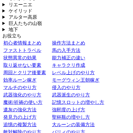
リエーニエ
ケイリッド
アルター高原
巨人たちの山嶺
地下
お役立ち
初心者情報まとめ
操作方法まとめ
ファストトラベル
馬の入手方法
状態異常の効果
能力補正の違い
取り返せない要素
キャラクリ作成
周回とクリア後要素
レベル上げのやり方
効率ルーン稼ぎ
モーグウィン王朝稼ぎ
マルチのやり方
侵入のやり方
武器強化のやり方
武器派生のやり方
魔術/祈祷の使い方
記憶スロットの増やし方
遺灰の強化方法
強靭度の上げ方
発見力の上げ方
聖杯瓶の増やし方
追憶の複製方法
大ルーンの装備方法
敵対解除のやり方
パリィのやり方