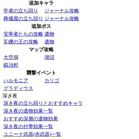
追加キャラ
学者の立ち回り
ジャーナル攻略
葬儀屋の立ち回り
ジャーナル攻略
追加ボス
安寧者たちの攻略
遺物
瓦礫の王の攻略
遺物
マップ攻略
大空洞
湖沼
鍛冶村
襲撃イベント
ハルモニア
カリゴ
グラディウス
深き夜
深き夜の立ち回りとおすすめキャラ
深き夜の遺物効果一覧
おすすめ深層の遺物効果
深き夜の付帯効果一覧
ユニーク武器(赤武器)一覧