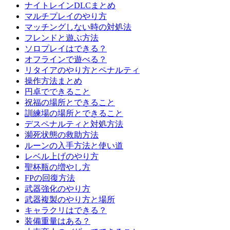
ナイトレインDLCまとめ
マルチプレイのやり方
マッチングしない時の対処法
フレンドと遊ぶ方法
ソロプレイはできる？
オフラインで遊べる？
リタイアのやり方とペナルティ
操作方法まとめ
円卓でできること
祝福の場所とできること
訓練場の場所とできること
デスペナルティと対処方法
瀕死状態の救助方法
ルーンの入手方法と使い道
レベル上げのやり方
聖杯瓶の増やし方
FPの回復方法
武器強化のやり方
武器複製のやり方と場所
キャラクリはできる？
装備重量はある？