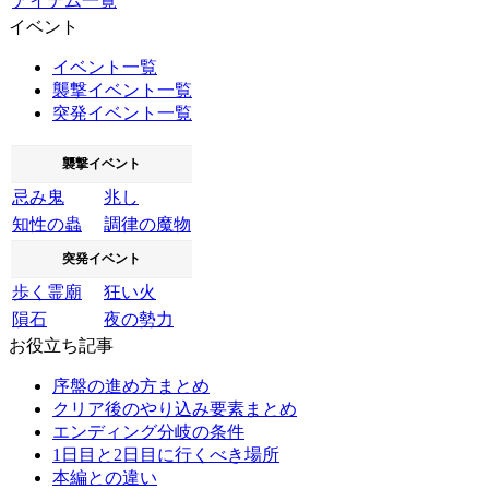
アイテム一覧
イベント
イベント一覧
襲撃イベント一覧
突発イベント一覧
襲撃イベント
忌み鬼
兆し
知性の蟲
調律の魔物
突発イベント
歩く霊廟
狂い火
隕石
夜の勢力
お役立ち記事
序盤の進め方まとめ
クリア後のやり込み要素まとめ
エンディング分岐の条件
1日目と2日目に行くべき場所
本編との違い