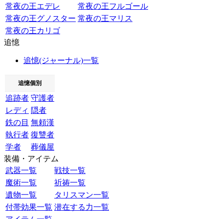
常夜の王エデレ
常夜の王フルゴール
常夜の王グノスター
常夜の王マリス
常夜の王カリゴ
追憶
追憶(ジャーナル)一覧
追憶個別
追跡者
守護者
レディ
隠者
鉄の目
無頼漢
執行者
復讐者
学者
葬儀屋
装備・アイテム
武器一覧
戦技一覧
魔術一覧
祈祷一覧
遺物一覧
タリスマン一覧
付帯効果一覧
潜在する力一覧