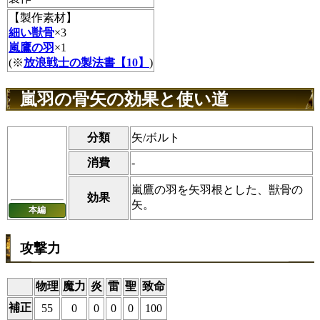
【製作素材】
細い獣骨
×3
嵐鷹の羽
×1
(※
放浪戦士の製法書【10】
)
嵐羽の骨矢の効果と使い道
分類
矢/ボルト
消費
-
嵐鷹の羽を矢羽根とした、獣骨の
効果
矢。
本編
攻撃力
物理
魔力
炎
雷
聖
致命
補正
55
0
0
0
0
100