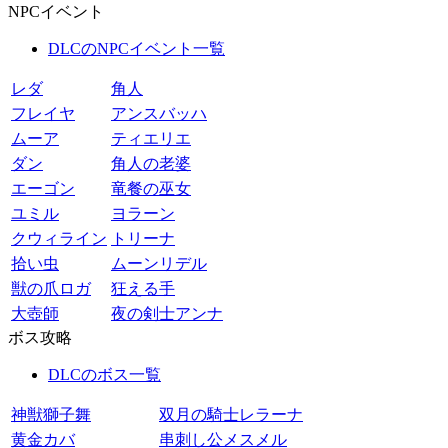
NPCイベント
DLCのNPCイベント一覧
レダ
角人
フレイヤ
アンスバッハ
ムーア
ティエリエ
ダン
角人の老婆
エーゴン
竜餐の巫女
ユミル
ヨラーン
クウィライン
トリーナ
拾い虫
ムーンリデル
獣の爪ロガ
狂える手
大壺師
夜の剣士アンナ
ボス攻略
DLCのボス一覧
神獣獅子舞
双月の騎士レラーナ
黄金カバ
串刺し公メスメル