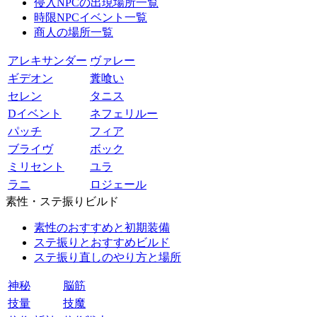
侵入NPCの出現場所一覧
時限NPCイベント一覧
商人の場所一覧
アレキサンダー
ヴァレー
ギデオン
糞喰い
セレン
タニス
Dイベント
ネフェリルー
パッチ
フィア
ブライヴ
ボック
ミリセント
ユラ
ラニ
ロジェール
素性・ステ振りビルド
素性のおすすめと初期装備
ステ振りとおすすめビルド
ステ振り直しのやり方と場所
神秘
脳筋
技量
技魔