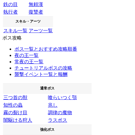
鉄の目
無頼漢
執行者
復讐者
スキル・アーツ
スキル一覧
アーツ一覧
ボス攻略
ボス一覧とおすすめ攻略順番
夜の王一覧
常夜の王一覧
チュートリアルボスの攻略
襲撃イベント一覧と報酬
通常ボス
三つ首の獣
喰らいつく顎
知性の蟲
兆し
霧の裂け目
調律の魔物
闇駆ける狩人
ラスボス
強化ボス