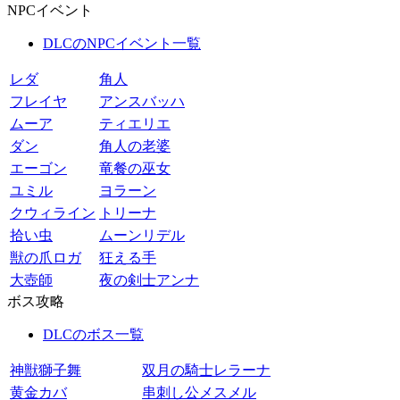
NPCイベント
DLCのNPCイベント一覧
レダ
角人
フレイヤ
アンスバッハ
ムーア
ティエリエ
ダン
角人の老婆
エーゴン
竜餐の巫女
ユミル
ヨラーン
クウィライン
トリーナ
拾い虫
ムーンリデル
獣の爪ロガ
狂える手
大壺師
夜の剣士アンナ
ボス攻略
DLCのボス一覧
神獣獅子舞
双月の騎士レラーナ
黄金カバ
串刺し公メスメル