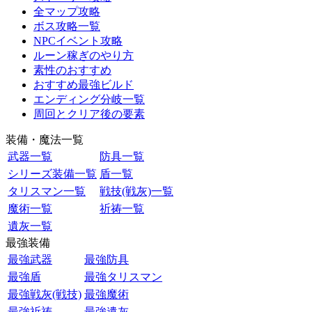
全マップ攻略
ボス攻略一覧
NPCイベント攻略
ルーン稼ぎのやり方
素性のおすすめ
おすすめ最強ビルド
エンディング分岐一覧
周回とクリア後の要素
装備・魔法一覧
武器一覧
防具一覧
シリーズ装備一覧
盾一覧
タリスマン一覧
戦技(戦灰)一覧
魔術一覧
祈祷一覧
遺灰一覧
最強装備
最強武器
最強防具
最強盾
最強タリスマン
最強戦灰(戦技)
最強魔術
最強祈祷
最強遺灰