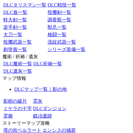
DLCタリスマン一覧
DLC戦技一覧
DLC盾一覧
投擲剣一覧
軽大剣一覧
調香瓶一覧
逆手剣一覧
獣爪一覧
大刀一覧
格闘一覧
投擲武器一覧
流紋武器一覧
刺突盾一覧
シリーズ装備一覧
魔術 / 祈祷 / 遺灰
DLC魔術一覧
DLC祈祷一覧
DLC遺灰一覧
マップ情報
DLCマップ一覧｜影の地
影樹の破片
霊灰
ミケラの十字
DLCダンジョン
霊廟
鍛冶遺跡
ストーリーマップ攻略
塔の街ベルラート
エンシスの城砦