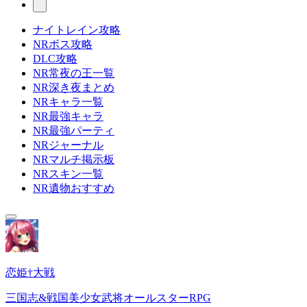
ナイトレイン攻略
NRボス攻略
DLC攻略
NR常夜の王一覧
NR深き夜まとめ
NRキャラ一覧
NR最強キャラ
NR最強パーティ
NRジャーナル
NRマルチ掲示板
NRスキン一覧
NR遺物おすすめ
恋姫†大戦
三国志&戦国美少女武将オールスターRPG