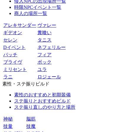
侵入NPCの出現場所一覧
時限NPCイベント一覧
商人の場所一覧
アレキサンダー
ヴァレー
ギデオン
糞喰い
セレン
タニス
Dイベント
ネフェリルー
パッチ
フィア
ブライヴ
ボック
ミリセント
ユラ
ラニ
ロジェール
素性・ステ振りビルド
素性のおすすめと初期装備
ステ振りとおすすめビルド
ステ振り直しのやり方と場所
神秘
脳筋
技量
技魔