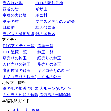
隠された地
カロの隠し墓地
霧谷の砦
ギザ山
竜餐の大祭壇
ボニ村
巫子の村
マヌスメテルの大教会
眺望街
種の保管庫
ラバスの魔術師塔
影の城教区
アイテム
DLCアイテム一覧
霊薬一覧
DLC追憶一覧
鈴玉一覧
草売りの鈴玉
紐売りの鈴玉
カビ売りの鈴玉
脂売りの鈴玉
魔術技師の鈴玉
キノコ売りの鈴玉1
キノコ売りの鈴玉2
ユミルの鈴玉
お役立ち情報
影の地の加護の効果
大ルーンが壊れた
ミケラの封印の解除
霊気流の封印解除
本編攻略ガイド
ストーリー攻略