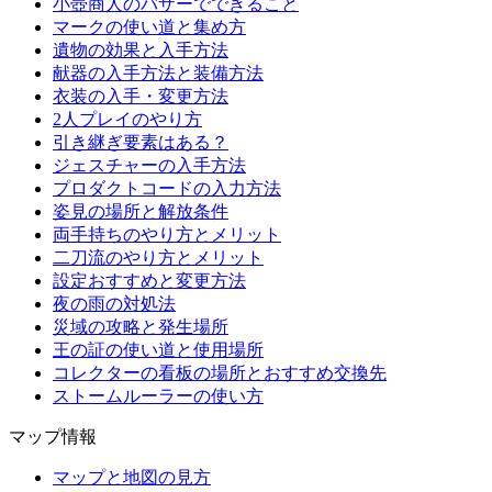
小壺商人のバザーでできること
マークの使い道と集め方
遺物の効果と入手方法
献器の入手方法と装備方法
衣装の入手・変更方法
2人プレイのやり方
引き継ぎ要素はある？
ジェスチャーの入手方法
プロダクトコードの入力方法
姿見の場所と解放条件
両手持ちのやり方とメリット
二刀流のやり方とメリット
設定おすすめと変更方法
夜の雨の対処法
災域の攻略と発生場所
王の証の使い道と使用場所
コレクターの看板の場所とおすすめ交換先
ストームルーラーの使い方
マップ情報
マップと地図の見方