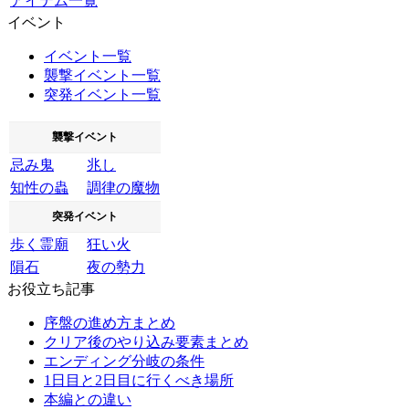
アイテム一覧
イベント
イベント一覧
襲撃イベント一覧
突発イベント一覧
襲撃イベント
忌み鬼
兆し
知性の蟲
調律の魔物
突発イベント
歩く霊廟
狂い火
隕石
夜の勢力
お役立ち記事
序盤の進め方まとめ
クリア後のやり込み要素まとめ
エンディング分岐の条件
1日目と2日目に行くべき場所
本編との違い