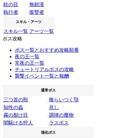
鉄の目
無頼漢
執行者
復讐者
スキル・アーツ
スキル一覧
アーツ一覧
ボス攻略
ボス一覧とおすすめ攻略順番
夜の王一覧
常夜の王一覧
チュートリアルボスの攻略
襲撃イベント一覧と報酬
通常ボス
三つ首の獣
喰らいつく顎
知性の蟲
兆し
霧の裂け目
調律の魔物
闇駆ける狩人
ラスボス
強化ボス