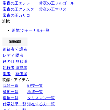
常夜の王エデレ
常夜の王フルゴール
常夜の王グノスター
常夜の王マリス
常夜の王カリゴ
追憶
追憶(ジャーナル)一覧
追憶個別
追跡者
守護者
レディ
隠者
鉄の目
無頼漢
執行者
復讐者
学者
葬儀屋
装備・アイテム
武器一覧
戦技一覧
魔術一覧
祈祷一覧
遺物一覧
タリスマン一覧
付帯効果一覧
潜在する力一覧