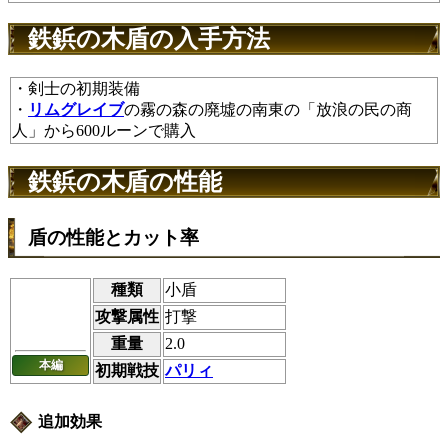
鉄鋲の木盾の入手方法
・剣士の初期装備
・
リムグレイブ
の霧の森の廃墟の南東の「放浪の民の商
人」から600ルーンで購入
鉄鋲の木盾の性能
盾の性能とカット率
種類
小盾
攻撃属性
打撃
重量
2.0
本編
初期戦技
パリィ
追加効果