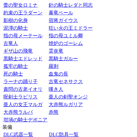
蕾の聖女ロミナ
針の騎士レダと同志
約束の王ラダーン
暴竜ベール
影樹の化身
宿将ガイウス
泥濘の騎士
狂い火の王ミドラー
指の母メーテール
指の母ユミル卿
古竜人
焼炉のゴーレム
ギザ山の飛竜
霊炎竜
黒騎士エドレッド
黒騎士ガルー
孤牢の騎士
羅刹
死の騎士
血鬼の長
ラーナの踊り子
古竜セネサクス
責問の古老イオリ
嘆き人
呪剣士ラビリス
亜人の剣聖オンジ
亜人の女王マルガ
大赤熊ルガリア
大赤熊ラルバ
赤熊
坩堝の騎士デボニア
装備
DLC武器一覧
DLC防具一覧