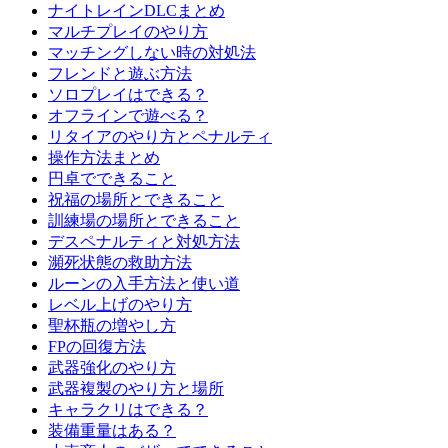
ナイトレインDLCまとめ
マルチプレイのやり方
マッチングしない時の対処法
フレンドと遊ぶ方法
ソロプレイはできる？
オフラインで遊べる？
リタイアのやり方とペナルティ
操作方法まとめ
円卓でできること
祝福の場所とできること
訓練場の場所とできること
デスペナルティと対処方法
瀕死状態の救助方法
ルーンの入手方法と使い道
レベル上げのやり方
聖杯瓶の増やし方
FPの回復方法
武器強化のやり方
武器複製のやり方と場所
キャラクリはできる？
装備重量はある？