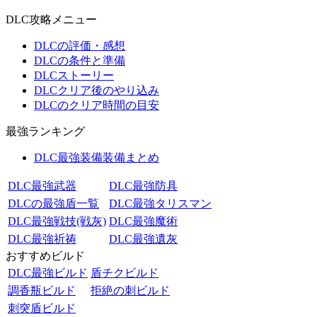
DLC攻略メニュー
DLCの評価・感想
DLCの条件と準備
DLCストーリー
DLCクリア後のやり込み
DLCのクリア時間の目安
最強ランキング
DLC最強装備装備まとめ
DLC最強武器
DLC最強防具
DLCの最強盾一覧
DLC最強タリスマン
DLC最強戦技(戦灰)
DLC最強魔術
DLC最強祈祷
DLC最強遺灰
おすすめビルド
DLC最強ビルド
盾チクビルド
調香瓶ビルド
拒絶の刺ビルド
刺突盾ビルド