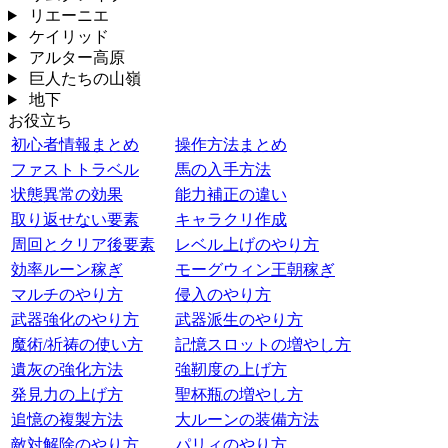
リエーニエ
ケイリッド
アルター高原
巨人たちの山嶺
地下
お役立ち
初心者情報まとめ
操作方法まとめ
ファストトラベル
馬の入手方法
状態異常の効果
能力補正の違い
取り返せない要素
キャラクリ作成
周回とクリア後要素
レベル上げのやり方
効率ルーン稼ぎ
モーグウィン王朝稼ぎ
マルチのやり方
侵入のやり方
武器強化のやり方
武器派生のやり方
魔術/祈祷の使い方
記憶スロットの増やし方
遺灰の強化方法
強靭度の上げ方
発見力の上げ方
聖杯瓶の増やし方
追憶の複製方法
大ルーンの装備方法
敵対解除のやり方
パリィのやり方