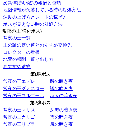
変異体(赤い敵)の報酬と種類
地図情報が欠落している時の対処方法
深度の上げ方とレートの稼ぎ方
ボスが見えない時の対処方法
常夜の王(強化ボス)
常夜の王一覧
王の証の使い道とおすすめ交換先
コレクターの看板
地変の報酬一覧と出し方
おすすめ遺物
第1弾ボス
常夜の王エデレ
爵の暗き夜
常夜の王グノスター
識の暗き夜
常夜の王フルゴール
狩人の暗き夜
第2弾ボス
常夜の王マリス
深海の暗き夜
常夜の王カリゴ
霞の暗き夜
常夜の王リブラ
魔の暗き夜