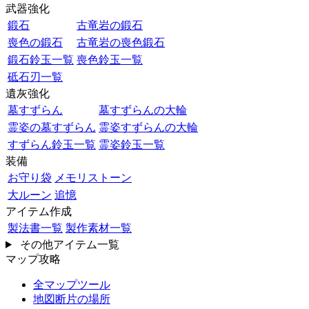
武器強化
鍛石
古竜岩の鍛石
喪色の鍛石
古竜岩の喪色鍛石
鍛石鈴玉一覧
喪色鈴玉一覧
砥石刃一覧
遺灰強化
墓すずらん
墓すずらんの大輪
霊姿の墓すずらん
霊姿すずらんの大輪
すずらん鈴玉一覧
霊姿鈴玉一覧
装備
お守り袋
メモリストーン
大ルーン
追憶
アイテム作成
製法書一覧
製作素材一覧
その他アイテム一覧
マップ攻略
全マップツール
地図断片の場所