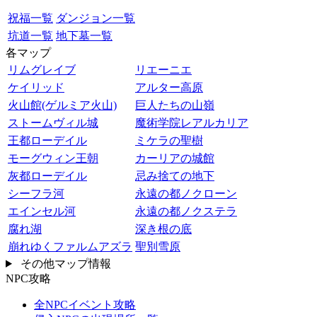
祝福一覧
ダンジョン一覧
坑道一覧
地下墓一覧
各マップ
リムグレイブ
リエーニエ
ケイリッド
アルター高原
火山館(ゲルミア火山)
巨人たちの山嶺
ストームヴィル城
魔術学院レアルカリア
王都ローデイル
ミケラの聖樹
モーグウィン王朝
カーリアの城館
灰都ローデイル
忌み捨ての地下
シーフラ河
永遠の都ノクローン
エインセル河
永遠の都ノクステラ
腐れ湖
深き根の底
崩れゆくファルムアズラ
聖別雪原
その他マップ情報
NPC攻略
全NPCイベント攻略