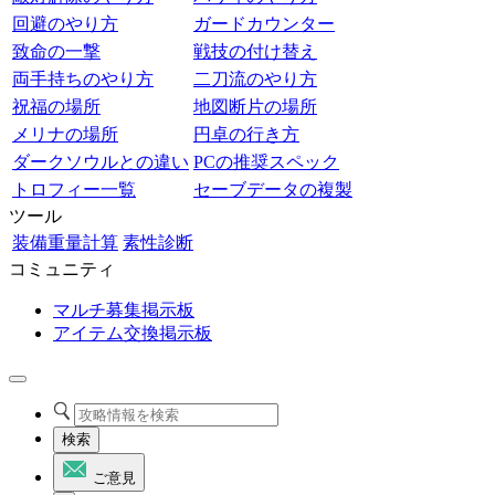
回避のやり方
ガードカウンター
致命の一撃
戦技の付け替え
両手持ちのやり方
二刀流のやり方
祝福の場所
地図断片の場所
メリナの場所
円卓の行き方
ダークソウルとの違い
PCの推奨スペック
トロフィー一覧
セーブデータの複製
ツール
装備重量計算
素性診断
コミュニティ
マルチ募集掲示板
アイテム交換掲示板
検索
ご意見