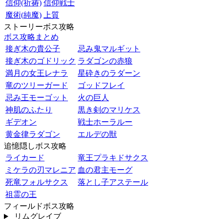
信仰(祈祷)
信仰戦士
魔術(純魔)
上質
ストーリーボス攻略
ボス攻略まとめ
接ぎ木の貴公子
忌み鬼マルギット
接ぎ木のゴドリック
ラダゴンの赤狼
満月の女王レナラ
星砕きのラダーン
竜のツリーガード
ゴッドフレイ
忌み王モーゴット
火の巨人
神肌のふたり
黒き剣のマリケス
ギデオン
戦士ホーラルー
黄金律ラダゴン
エルデの獣
追憶隠しボス攻略
ライカード
竜王プラキドサクス
ミケラの刃マレニア
血の君主モーグ
死竜フォルサクス
落とし子アステール
祖霊の王
フィールドボス攻略
リムグレイブ