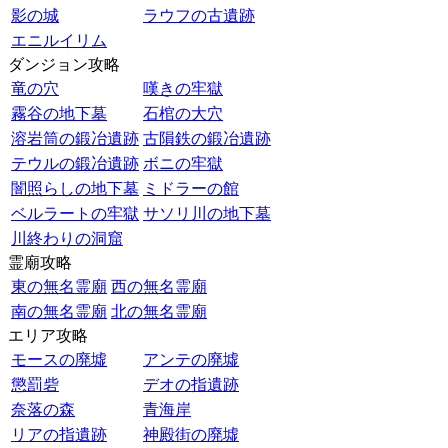
影の城
ラウフの古遺跡
エニルイリム
ダンジョン攻略
竜の穴
嘆きの牢獄
霧谷の地下墓
石棺の大穴
溶岩筒の鍛冶遺跡
古隕鉄の鍛冶遺跡
テウルの鍛冶遺跡
ボニの牢獄
闇照らしの地下墓
ミドラーの館
ベルラートの牢獄
サソリ川の地下墓
川終わりの洞窟
霊廟攻略
東の無名霊廟
西の無名霊廟
南の無名霊廟
北の無名霊廟
エリア攻略
モースの廃墟
アンテの廃墟
懲罰砦
デオの指遺跡
奈落の森
青海岸
リアの指遺跡
神殿街の廃墟