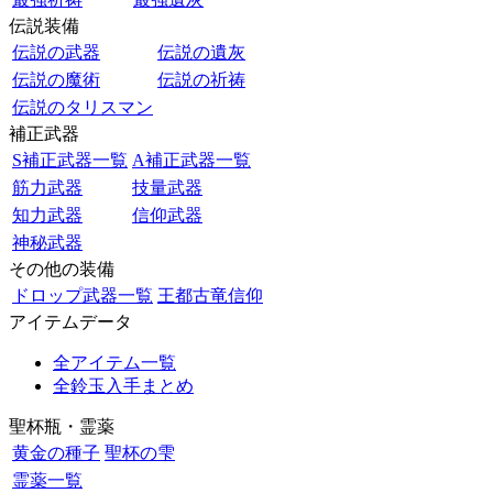
伝説装備
伝説の武器
伝説の遺灰
伝説の魔術
伝説の祈祷
伝説のタリスマン
補正武器
S補正武器一覧
A補正武器一覧
筋力武器
技量武器
知力武器
信仰武器
神秘武器
その他の装備
ドロップ武器一覧
王都古竜信仰
アイテムデータ
全アイテム一覧
全鈴玉入手まとめ
聖杯瓶・霊薬
黄金の種子
聖杯の雫
霊薬一覧