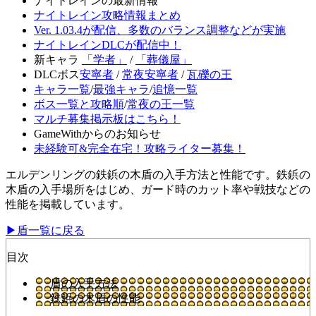
ナイトレインの最新情報
ナイトレイン攻略情報まとめ
Ver. 1.03.4が配信、多数のバランス調整などが実施
ナイトレインDLCが配信中！
新キャラ
「学者」
/
「葬儀屋」
DLCボス
安寧者
/
常夜安寧者
/
瓦礫の王
キャラ一覧
/
最強キャラ
/
追憶一覧
ボス一覧と攻略順
/
常夜の王一覧
マルチ募集掲示板はこちら！
GameWithからのお知らせ
未経験可&完全在宅！攻略ライター募集！
エルデンリングの鉄鋲の木盾の入手方法と性能です。鉄鋲の
木盾の入手場所をはじめ、ガード時のカット率や戦技などの
性能を掲載しています。
▶盾一覧に戻る
目次
盾の入手方法
鉄鋲の木盾の性能