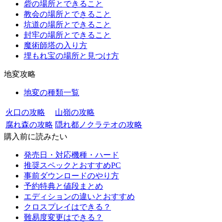
砦の場所とできること
教会の場所とできること
坑道の場所とできること
封牢の場所とできること
魔術師塔の入り方
埋もれ宝の場所と見つけ方
地変攻略
地変の種類一覧
火口の攻略
山嶺の攻略
腐れ森の攻略
隠れ都ノクラテオの攻略
購入前に読みたい
発売日・対応機種・ハード
推奨スペックとおすすめPC
事前ダウンロードのやり方
予約特典と値段まとめ
エディションの違いとおすすめ
クロスプレイはできる？
難易度変更はできる？