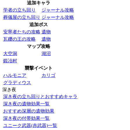
追加キャラ
学者の立ち回り
ジャーナル攻略
葬儀屋の立ち回り
ジャーナル攻略
追加ボス
安寧者たちの攻略
遺物
瓦礫の王の攻略
遺物
マップ攻略
大空洞
湖沼
鍛冶村
襲撃イベント
ハルモニア
カリゴ
グラディウス
深き夜
深き夜の立ち回りとおすすめキャラ
深き夜の遺物効果一覧
おすすめ深層の遺物効果
深き夜の付帯効果一覧
ユニーク武器(赤武器)一覧