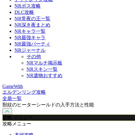
NRボス攻略
DLC攻略
NR常夜の王一覧
NR深き夜まとめ
NRキャラ一覧
NR最強キャラ
NR最強パーティ
NRジャーナル
その他
NRマルチ掲示板
NRスキン一覧
NR遺物おすすめ
GameWith
エルデンリング攻略
全盾一覧
獣紋のヒーターシールドの入手方法と性能
攻略 メニュー
攻略メニュー
本編攻略