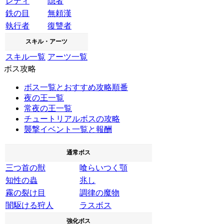
レディ
隠者
鉄の目
無頼漢
執行者
復讐者
スキル・アーツ
スキル一覧
アーツ一覧
ボス攻略
ボス一覧とおすすめ攻略順番
夜の王一覧
常夜の王一覧
チュートリアルボスの攻略
襲撃イベント一覧と報酬
通常ボス
三つ首の獣
喰らいつく顎
知性の蟲
兆し
霧の裂け目
調律の魔物
闇駆ける狩人
ラスボス
強化ボス