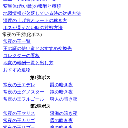
変異体(赤い敵)の報酬と種類
地図情報が欠落している時の対処方法
深度の上げ方とレートの稼ぎ方
ボスが見えない時の対処方法
常夜の王(強化ボス)
常夜の王一覧
王の証の使い道とおすすめ交換先
コレクターの看板
地変の報酬一覧と出し方
おすすめ遺物
第1弾ボス
常夜の王エデレ
爵の暗き夜
常夜の王グノスター
識の暗き夜
常夜の王フルゴール
狩人の暗き夜
第2弾ボス
常夜の王マリス
深海の暗き夜
常夜の王カリゴ
霞の暗き夜
常夜の王リブラ
魔の暗き夜