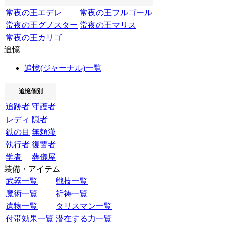
常夜の王エデレ
常夜の王フルゴール
常夜の王グノスター
常夜の王マリス
常夜の王カリゴ
追憶
追憶(ジャーナル)一覧
追憶個別
追跡者
守護者
レディ
隠者
鉄の目
無頼漢
執行者
復讐者
学者
葬儀屋
装備・アイテム
武器一覧
戦技一覧
魔術一覧
祈祷一覧
遺物一覧
タリスマン一覧
付帯効果一覧
潜在する力一覧