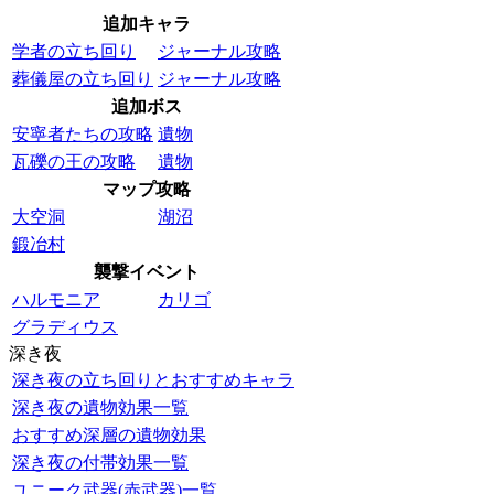
追加キャラ
学者の立ち回り
ジャーナル攻略
葬儀屋の立ち回り
ジャーナル攻略
追加ボス
安寧者たちの攻略
遺物
瓦礫の王の攻略
遺物
マップ攻略
大空洞
湖沼
鍛冶村
襲撃イベント
ハルモニア
カリゴ
グラディウス
深き夜
深き夜の立ち回りとおすすめキャラ
深き夜の遺物効果一覧
おすすめ深層の遺物効果
深き夜の付帯効果一覧
ユニーク武器(赤武器)一覧