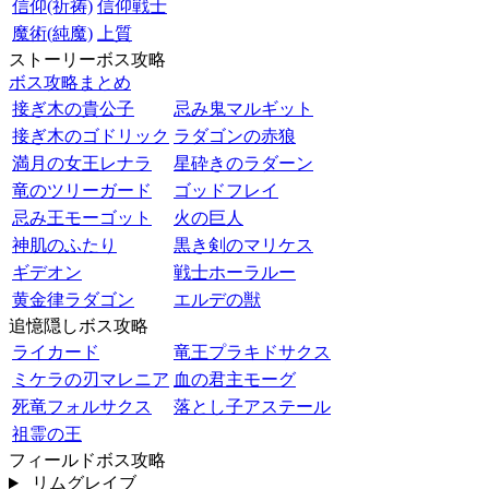
信仰(祈祷)
信仰戦士
魔術(純魔)
上質
ストーリーボス攻略
ボス攻略まとめ
接ぎ木の貴公子
忌み鬼マルギット
接ぎ木のゴドリック
ラダゴンの赤狼
満月の女王レナラ
星砕きのラダーン
竜のツリーガード
ゴッドフレイ
忌み王モーゴット
火の巨人
神肌のふたり
黒き剣のマリケス
ギデオン
戦士ホーラルー
黄金律ラダゴン
エルデの獣
追憶隠しボス攻略
ライカード
竜王プラキドサクス
ミケラの刃マレニア
血の君主モーグ
死竜フォルサクス
落とし子アステール
祖霊の王
フィールドボス攻略
リムグレイブ