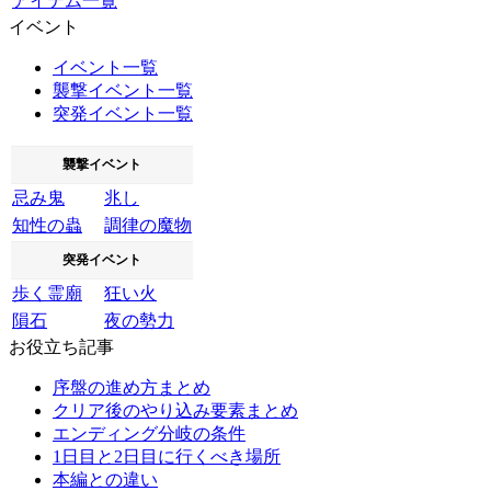
アイテム一覧
イベント
イベント一覧
襲撃イベント一覧
突発イベント一覧
襲撃イベント
忌み鬼
兆し
知性の蟲
調律の魔物
突発イベント
歩く霊廟
狂い火
隕石
夜の勢力
お役立ち記事
序盤の進め方まとめ
クリア後のやり込み要素まとめ
エンディング分岐の条件
1日目と2日目に行くべき場所
本編との違い