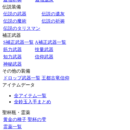
伝説装備
伝説の武器
伝説の遺灰
伝説の魔術
伝説の祈祷
伝説のタリスマン
補正武器
S補正武器一覧
A補正武器一覧
筋力武器
技量武器
知力武器
信仰武器
神秘武器
その他の装備
ドロップ武器一覧
王都古竜信仰
アイテムデータ
全アイテム一覧
全鈴玉入手まとめ
聖杯瓶・霊薬
黄金の種子
聖杯の雫
霊薬一覧