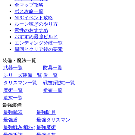
全マップ攻略
ボス攻略一覧
NPCイベント攻略
ルーン稼ぎのやり方
素性のおすすめ
おすすめ最強ビルド
エンディング分岐一覧
周回とクリア後の要素
装備・魔法一覧
武器一覧
防具一覧
シリーズ装備一覧
盾一覧
タリスマン一覧
戦技(戦灰)一覧
魔術一覧
祈祷一覧
遺灰一覧
最強装備
最強武器
最強防具
最強盾
最強タリスマン
最強戦灰(戦技)
最強魔術
最強祈祷
最強遺灰