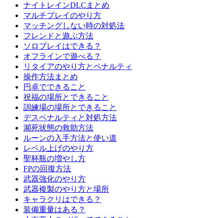
ナイトレインDLCまとめ
マルチプレイのやり方
マッチングしない時の対処法
フレンドと遊ぶ方法
ソロプレイはできる？
オフラインで遊べる？
リタイアのやり方とペナルティ
操作方法まとめ
円卓でできること
祝福の場所とできること
訓練場の場所とできること
デスペナルティと対処方法
瀕死状態の救助方法
ルーンの入手方法と使い道
レベル上げのやり方
聖杯瓶の増やし方
FPの回復方法
武器強化のやり方
武器複製のやり方と場所
キャラクリはできる？
装備重量はある？