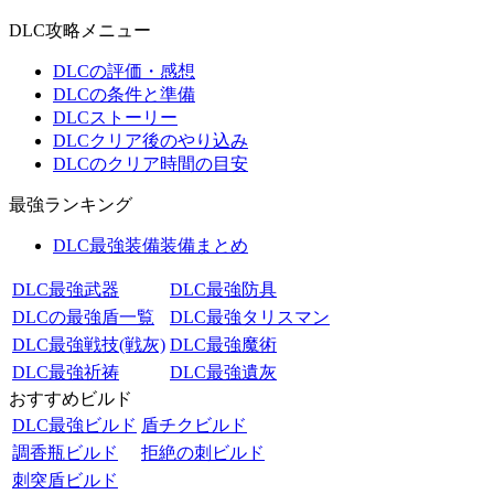
DLC攻略メニュー
DLCの評価・感想
DLCの条件と準備
DLCストーリー
DLCクリア後のやり込み
DLCのクリア時間の目安
最強ランキング
DLC最強装備装備まとめ
DLC最強武器
DLC最強防具
DLCの最強盾一覧
DLC最強タリスマン
DLC最強戦技(戦灰)
DLC最強魔術
DLC最強祈祷
DLC最強遺灰
おすすめビルド
DLC最強ビルド
盾チクビルド
調香瓶ビルド
拒絶の刺ビルド
刺突盾ビルド