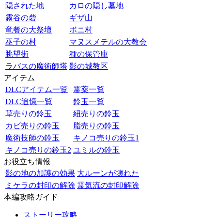
隠された地
カロの隠し墓地
霧谷の砦
ギザ山
竜餐の大祭壇
ボニ村
巫子の村
マヌスメテルの大教会
眺望街
種の保管庫
ラバスの魔術師塔
影の城教区
アイテム
DLCアイテム一覧
霊薬一覧
DLC追憶一覧
鈴玉一覧
草売りの鈴玉
紐売りの鈴玉
カビ売りの鈴玉
脂売りの鈴玉
魔術技師の鈴玉
キノコ売りの鈴玉1
キノコ売りの鈴玉2
ユミルの鈴玉
お役立ち情報
影の地の加護の効果
大ルーンが壊れた
ミケラの封印の解除
霊気流の封印解除
本編攻略ガイド
ストーリー攻略