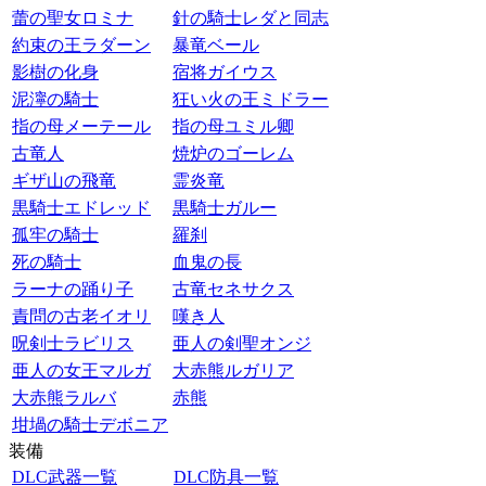
蕾の聖女ロミナ
針の騎士レダと同志
約束の王ラダーン
暴竜ベール
影樹の化身
宿将ガイウス
泥濘の騎士
狂い火の王ミドラー
指の母メーテール
指の母ユミル卿
古竜人
焼炉のゴーレム
ギザ山の飛竜
霊炎竜
黒騎士エドレッド
黒騎士ガルー
孤牢の騎士
羅刹
死の騎士
血鬼の長
ラーナの踊り子
古竜セネサクス
責問の古老イオリ
嘆き人
呪剣士ラビリス
亜人の剣聖オンジ
亜人の女王マルガ
大赤熊ルガリア
大赤熊ラルバ
赤熊
坩堝の騎士デボニア
装備
DLC武器一覧
DLC防具一覧