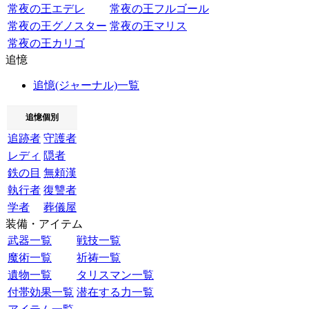
常夜の王エデレ
常夜の王フルゴール
常夜の王グノスター
常夜の王マリス
常夜の王カリゴ
追憶
追憶(ジャーナル)一覧
追憶個別
追跡者
守護者
レディ
隠者
鉄の目
無頼漢
執行者
復讐者
学者
葬儀屋
装備・アイテム
武器一覧
戦技一覧
魔術一覧
祈祷一覧
遺物一覧
タリスマン一覧
付帯効果一覧
潜在する力一覧