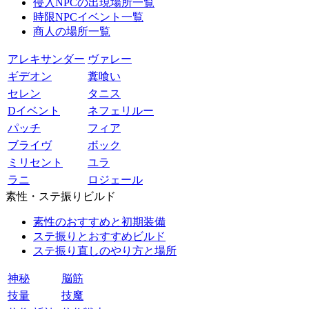
侵入NPCの出現場所一覧
時限NPCイベント一覧
商人の場所一覧
アレキサンダー
ヴァレー
ギデオン
糞喰い
セレン
タニス
Dイベント
ネフェリルー
パッチ
フィア
ブライヴ
ボック
ミリセント
ユラ
ラニ
ロジェール
素性・ステ振りビルド
素性のおすすめと初期装備
ステ振りとおすすめビルド
ステ振り直しのやり方と場所
神秘
脳筋
技量
技魔