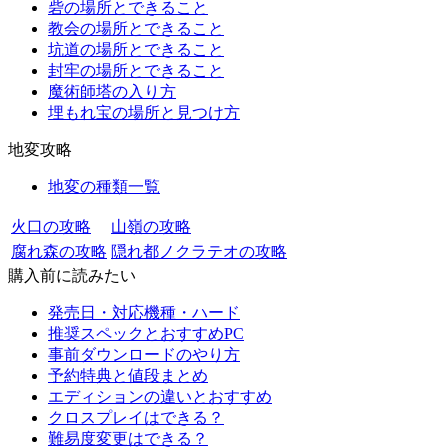
砦の場所とできること
教会の場所とできること
坑道の場所とできること
封牢の場所とできること
魔術師塔の入り方
埋もれ宝の場所と見つけ方
地変攻略
地変の種類一覧
火口の攻略
山嶺の攻略
腐れ森の攻略
隠れ都ノクラテオの攻略
購入前に読みたい
発売日・対応機種・ハード
推奨スペックとおすすめPC
事前ダウンロードのやり方
予約特典と値段まとめ
エディションの違いとおすすめ
クロスプレイはできる？
難易度変更はできる？