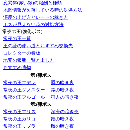
変異体(赤い敵)の報酬と種類
地図情報が欠落している時の対処方法
深度の上げ方とレートの稼ぎ方
ボスが見えない時の対処方法
常夜の王(強化ボス)
常夜の王一覧
王の証の使い道とおすすめ交換先
コレクターの看板
地変の報酬一覧と出し方
おすすめ遺物
第1弾ボス
常夜の王エデレ
爵の暗き夜
常夜の王グノスター
識の暗き夜
常夜の王フルゴール
狩人の暗き夜
第2弾ボス
常夜の王マリス
深海の暗き夜
常夜の王カリゴ
霞の暗き夜
常夜の王リブラ
魔の暗き夜