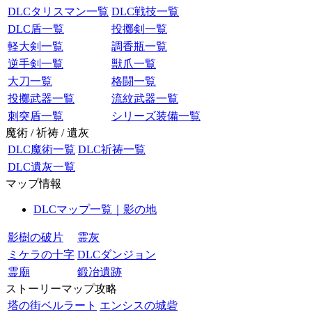
DLCタリスマン一覧
DLC戦技一覧
DLC盾一覧
投擲剣一覧
軽大剣一覧
調香瓶一覧
逆手剣一覧
獣爪一覧
大刀一覧
格闘一覧
投擲武器一覧
流紋武器一覧
刺突盾一覧
シリーズ装備一覧
魔術 / 祈祷 / 遺灰
DLC魔術一覧
DLC祈祷一覧
DLC遺灰一覧
マップ情報
DLCマップ一覧｜影の地
影樹の破片
霊灰
ミケラの十字
DLCダンジョン
霊廟
鍛冶遺跡
ストーリーマップ攻略
塔の街ベルラート
エンシスの城砦