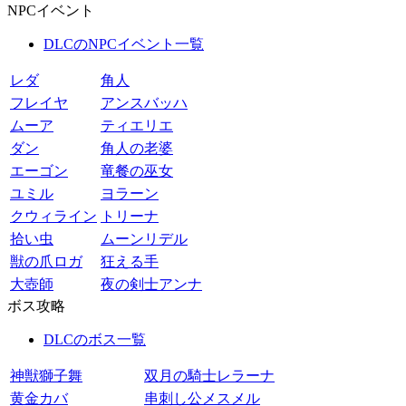
NPCイベント
DLCのNPCイベント一覧
レダ
角人
フレイヤ
アンスバッハ
ムーア
ティエリエ
ダン
角人の老婆
エーゴン
竜餐の巫女
ユミル
ヨラーン
クウィライン
トリーナ
拾い虫
ムーンリデル
獣の爪ロガ
狂える手
大壺師
夜の剣士アンナ
ボス攻略
DLCのボス一覧
神獣獅子舞
双月の騎士レラーナ
黄金カバ
串刺し公メスメル