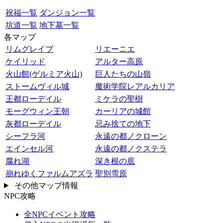
祝福一覧
ダンジョン一覧
坑道一覧
地下墓一覧
各マップ
リムグレイブ
リエーニエ
ケイリッド
アルター高原
火山館(ゲルミア火山)
巨人たちの山嶺
ストームヴィル城
魔術学院レアルカリア
王都ローデイル
ミケラの聖樹
モーグウィン王朝
カーリアの城館
灰都ローデイル
忌み捨ての地下
シーフラ河
永遠の都ノクローン
エインセル河
永遠の都ノクステラ
腐れ湖
深き根の底
崩れゆくファルムアズラ
聖別雪原
その他マップ情報
NPC攻略
全NPCイベント攻略