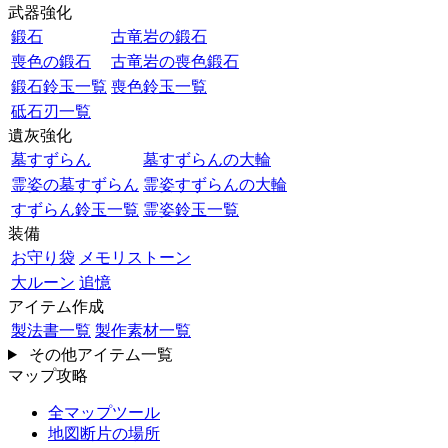
武器強化
鍛石
古竜岩の鍛石
喪色の鍛石
古竜岩の喪色鍛石
鍛石鈴玉一覧
喪色鈴玉一覧
砥石刃一覧
遺灰強化
墓すずらん
墓すずらんの大輪
霊姿の墓すずらん
霊姿すずらんの大輪
すずらん鈴玉一覧
霊姿鈴玉一覧
装備
お守り袋
メモリストーン
大ルーン
追憶
アイテム作成
製法書一覧
製作素材一覧
その他アイテム一覧
マップ攻略
全マップツール
地図断片の場所