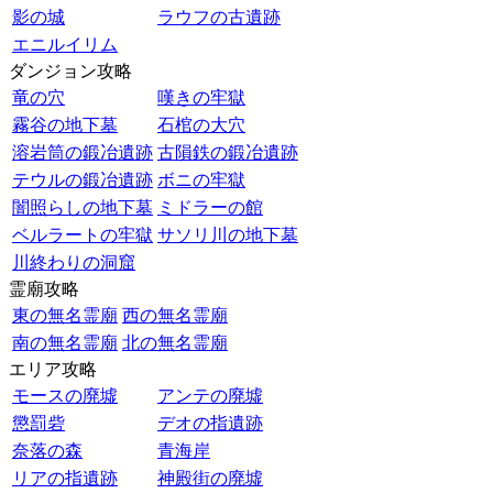
影の城
ラウフの古遺跡
エニルイリム
ダンジョン攻略
竜の穴
嘆きの牢獄
霧谷の地下墓
石棺の大穴
溶岩筒の鍛冶遺跡
古隕鉄の鍛冶遺跡
テウルの鍛冶遺跡
ボニの牢獄
闇照らしの地下墓
ミドラーの館
ベルラートの牢獄
サソリ川の地下墓
川終わりの洞窟
霊廟攻略
東の無名霊廟
西の無名霊廟
南の無名霊廟
北の無名霊廟
エリア攻略
モースの廃墟
アンテの廃墟
懲罰砦
デオの指遺跡
奈落の森
青海岸
リアの指遺跡
神殿街の廃墟