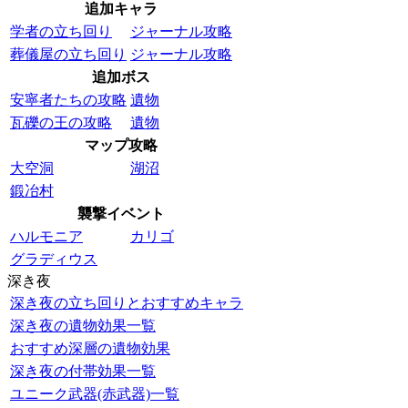
追加キャラ
学者の立ち回り
ジャーナル攻略
葬儀屋の立ち回り
ジャーナル攻略
追加ボス
安寧者たちの攻略
遺物
瓦礫の王の攻略
遺物
マップ攻略
大空洞
湖沼
鍛冶村
襲撃イベント
ハルモニア
カリゴ
グラディウス
深き夜
深き夜の立ち回りとおすすめキャラ
深き夜の遺物効果一覧
おすすめ深層の遺物効果
深き夜の付帯効果一覧
ユニーク武器(赤武器)一覧