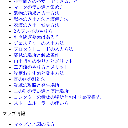
小壺商人のバザーでできること
マークの使い道と集め方
遺物の効果と入手方法
献器の入手方法と装備方法
衣装の入手・変更方法
2人プレイのやり方
引き継ぎ要素はある？
ジェスチャーの入手方法
プロダクトコードの入力方法
姿見の場所と解放条件
両手持ちのやり方とメリット
二刀流のやり方とメリット
設定おすすめと変更方法
夜の雨の対処法
災域の攻略と発生場所
王の証の使い道と使用場所
コレクターの看板の場所とおすすめ交換先
ストームルーラーの使い方
マップ情報
マップと地図の見方