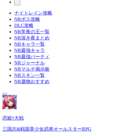
ナイトレイン攻略
NRボス攻略
DLC攻略
NR常夜の王一覧
NR深き夜まとめ
NRキャラ一覧
NR最強キャラ
NR最強パーティ
NRジャーナル
NRマルチ掲示板
NRスキン一覧
NR遺物おすすめ
恋姫†大戦
三国志&戦国美少女武将オールスターRPG