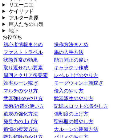
リエーニエ
ケイリッド
アルター高原
巨人たちの山嶺
地下
お役立ち
初心者情報まとめ
操作方法まとめ
ファストトラベル
馬の入手方法
状態異常の効果
能力補正の違い
取り返せない要素
キャラクリ作成
周回とクリア後要素
レベル上げのやり方
効率ルーン稼ぎ
モーグウィン王朝稼ぎ
マルチのやり方
侵入のやり方
武器強化のやり方
武器派生のやり方
魔術/祈祷の使い方
記憶スロットの増やし方
遺灰の強化方法
強靭度の上げ方
発見力の上げ方
聖杯瓶の増やし方
追憶の複製方法
大ルーンの装備方法
敵対解除のやり方
パリィのやり方