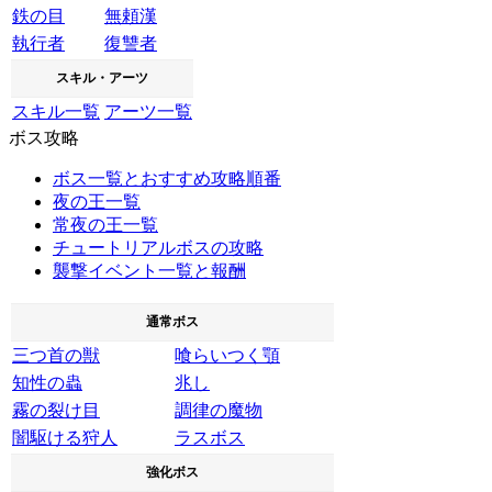
鉄の目
無頼漢
執行者
復讐者
スキル・アーツ
スキル一覧
アーツ一覧
ボス攻略
ボス一覧とおすすめ攻略順番
夜の王一覧
常夜の王一覧
チュートリアルボスの攻略
襲撃イベント一覧と報酬
通常ボス
三つ首の獣
喰らいつく顎
知性の蟲
兆し
霧の裂け目
調律の魔物
闇駆ける狩人
ラスボス
強化ボス