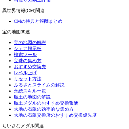
異世界情報(CM)関連
CMの特典と報酬まとめ
宝の地図関連
宝の地図の解説
シェア掲示板
検索ツール
宝珠の集め方
おすすめ交換先
レベル上げ
リセット方法
ふるさとスライムの解説
永続スキル一覧
魔王の地図の解説
魔王メダルのおすすめ交換報酬
大地の石版の効率的な集め方
大地の石版交換所のおすすめ交換優先度
ちいさなメダル関連