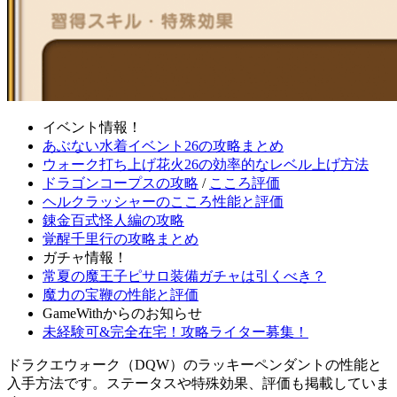
イベント情報！
あぶない水着イベント26の攻略まとめ
ウォーク打ち上げ花火26の効率的なレベル上げ方法
ドラゴンコープスの攻略
/
こころ評価
ヘルクラッシャーのこころ性能と評価
錬金百式怪人編の攻略
覚醒千里行の攻略まとめ
ガチャ情報！
常夏の魔王子ピサロ装備ガチャは引くべき？
魔力の宝鞭の性能と評価
GameWithからのお知らせ
未経験可&完全在宅！攻略ライター募集！
ドラクエウォーク（DQW）のラッキーペンダントの性能と
入手方法です。ステータスや特殊効果、評価も掲載していま