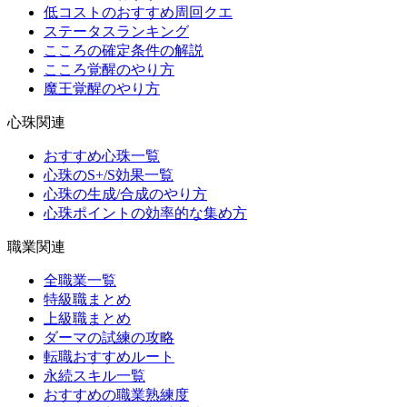
低コストのおすすめ周回クエ
ステータスランキング
こころの確定条件の解説
こころ覚醒のやり方
魔王覚醒のやり方
心珠関連
おすすめ心珠一覧
心珠のS+/S効果一覧
心珠の生成/合成のやり方
心珠ポイントの効率的な集め方
職業関連
全職業一覧
特級職まとめ
上級職まとめ
ダーマの試練の攻略
転職おすすめルート
永続スキル一覧
おすすめの職業熟練度