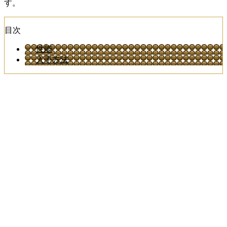
す。
目次
性能
入手方法