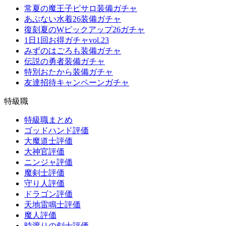
常夏の魔王子ピサロ装備ガチャ
あぶない水着26装備ガチャ
復刻夏のWピックアップ26ガチャ
1日1回お得ガチャvol.23
みずのはごろも装備ガチャ
伝説の勇者装備ガチャ
特別おたから装備ガチャ
友達招待キャンペーンガチャ
特級職
特級職まとめ
ゴッドハンド評価
大魔道士評価
大神官評価
ニンジャ評価
魔剣士評価
守り人評価
ドラゴン評価
天地雷鳴士評価
魔人評価
時渡りの剣士評価