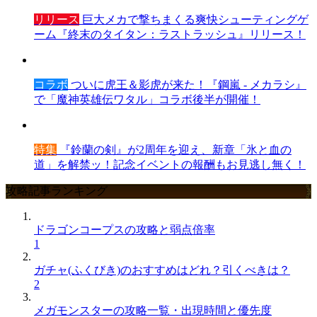
リリース
巨大メカで撃ちまくる爽快シューティングゲ
ーム『終末のタイタン：ラストラッシュ』リリース！
コラボ
ついに虎王＆影虎が来た！『鋼嵐 - メカラシ』
で「魔神英雄伝ワタル」コラボ後半が開催！
特集
『鈴蘭の剣』が2周年を迎え、新章「氷と血の
道」を解禁ッ！記念イベントの報酬もお見逃し無く！
攻略記事ランキング
ドラゴンコープスの攻略と弱点倍率
1
ガチャ(ふくびき)のおすすめはどれ？引くべきは？
2
メガモンスターの攻略一覧・出現時間と優先度