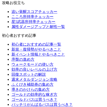
攻略お役立ち
追い覚醒スコアチェッカー
こころ所持率チェッカー
星5武器所持率チェッカー
属性ダメージアップと耐性一覧
初心者おすすめ記事
初心者におすすめの記事一覧
新規・復帰勢がやるべきこと
新イベント情報とやるべきこと
序盤の進め方
ウォークモードの使い方
効率の良いレベルの上げ方
回復スポットの解説
週末メタルダンジョン攻略
ふくびき補助券の集め方
導きのかけらの集め方
ゴールドの効率的な稼ぎ方
ゴールドパスは買うべき？
バッチリがんばるパスは買うべき？