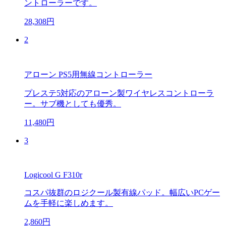
ントローラーです。
28,308円
2
アローン PS5用無線コントローラー
プレステ5対応のアローン製ワイヤレスコントローラ
ー。サブ機としても優秀。
11,480円
3
Logicool G F310r
コスパ抜群のロジクール製有線パッド。幅広いPCゲー
ムを手軽に楽しめます。
2,860円