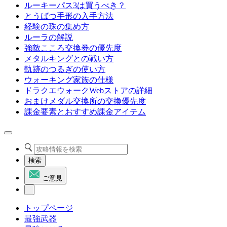
ルーキーパス3は買うべき？
とうばつ手形の入手方法
経験の珠の集め方
ルーラの解説
強敵こころ交換券の優先度
メタルキングとの戦い方
軌跡のつるぎの使い方
ウォーキング家族の仕様
ドラクエウォークWebストアの詳細
おまけメダル交換所の交換優先度
課金要素とおすすめ課金アイテム
検索
ご意見
トップページ
最強武器