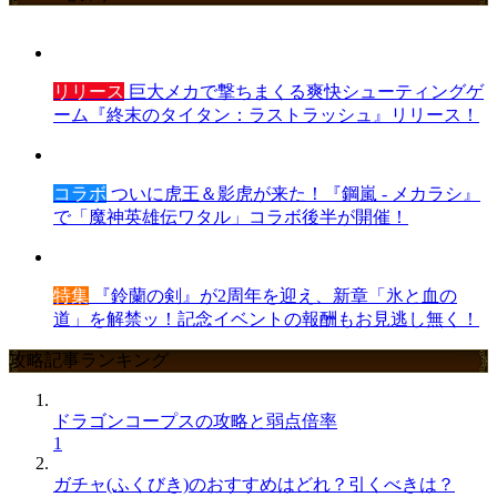
リリース
巨大メカで撃ちまくる爽快シューティングゲ
ーム『終末のタイタン：ラストラッシュ』リリース！
コラボ
ついに虎王＆影虎が来た！『鋼嵐 - メカラシ』
で「魔神英雄伝ワタル」コラボ後半が開催！
特集
『鈴蘭の剣』が2周年を迎え、新章「氷と血の
道」を解禁ッ！記念イベントの報酬もお見逃し無く！
攻略記事ランキング
ドラゴンコープスの攻略と弱点倍率
1
ガチャ(ふくびき)のおすすめはどれ？引くべきは？