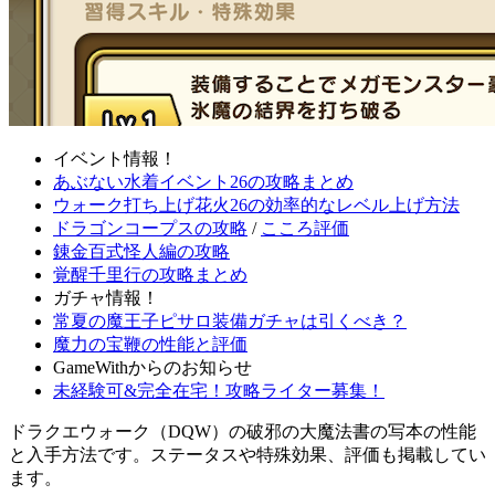
イベント情報！
あぶない水着イベント26の攻略まとめ
ウォーク打ち上げ花火26の効率的なレベル上げ方法
ドラゴンコープスの攻略
/
こころ評価
錬金百式怪人編の攻略
覚醒千里行の攻略まとめ
ガチャ情報！
常夏の魔王子ピサロ装備ガチャは引くべき？
魔力の宝鞭の性能と評価
GameWithからのお知らせ
未経験可&完全在宅！攻略ライター募集！
ドラクエウォーク（DQW）の破邪の大魔法書の写本の性能
と入手方法です。ステータスや特殊効果、評価も掲載してい
ます。