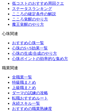
低コストのおすすめ周回クエ
ステータスランキング
こころの確定条件の解説
こころ覚醒のやり方
魔王覚醒のやり方
心珠関連
おすすめ心珠一覧
心珠のS+/S効果一覧
心珠の生成/合成のやり方
心珠ポイントの効率的な集め方
職業関連
全職業一覧
特級職まとめ
上級職まとめ
ダーマの試練の攻略
転職おすすめルート
永続スキル一覧
おすすめの職業熟練度