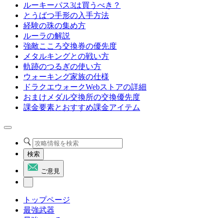
ルーキーパス3は買うべき？
とうばつ手形の入手方法
経験の珠の集め方
ルーラの解説
強敵こころ交換券の優先度
メタルキングとの戦い方
軌跡のつるぎの使い方
ウォーキング家族の仕様
ドラクエウォークWebストアの詳細
おまけメダル交換所の交換優先度
課金要素とおすすめ課金アイテム
検索
ご意見
トップページ
最強武器