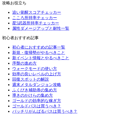
攻略お役立ち
追い覚醒スコアチェッカー
こころ所持率チェッカー
星5武器所持率チェッカー
属性ダメージアップと耐性一覧
初心者おすすめ記事
初心者におすすめの記事一覧
新規・復帰勢がやるべきこと
新イベント情報とやるべきこと
序盤の進め方
ウォークモードの使い方
効率の良いレベルの上げ方
回復スポットの解説
週末メタルダンジョン攻略
ふくびき補助券の集め方
導きのかけらの集め方
ゴールドの効率的な稼ぎ方
ゴールドパスは買うべき？
バッチリがんばるパスは買うべき？