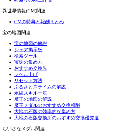
異世界情報(CM)関連
CMの特典と報酬まとめ
宝の地図関連
宝の地図の解説
シェア掲示板
検索ツール
宝珠の集め方
おすすめ交換先
レベル上げ
リセット方法
ふるさとスライムの解説
永続スキル一覧
魔王の地図の解説
魔王メダルのおすすめ交換報酬
大地の石版の効率的な集め方
大地の石版交換所のおすすめ交換優先度
ちいさなメダル関連