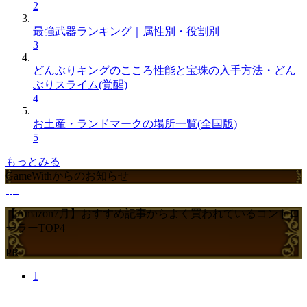
2
最強武器ランキング｜属性別・役割別
3
どんぶりキングのこころ性能と宝珠の入手方法・どん
ぶりスライム(覚醒)
4
お土産・ランドマークの場所一覧(全国版)
5
もっとみる
GameWithからのお知らせ
【Amazon7月】おすすめ記事からよく買われているコントロ
ーラーTOP4
PR
1