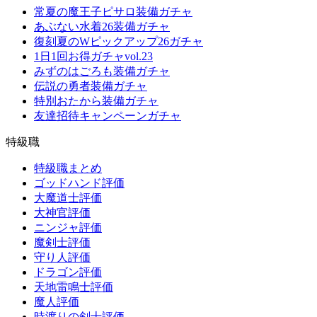
常夏の魔王子ピサロ装備ガチャ
あぶない水着26装備ガチャ
復刻夏のWピックアップ26ガチャ
1日1回お得ガチャvol.23
みずのはごろも装備ガチャ
伝説の勇者装備ガチャ
特別おたから装備ガチャ
友達招待キャンペーンガチャ
特級職
特級職まとめ
ゴッドハンド評価
大魔道士評価
大神官評価
ニンジャ評価
魔剣士評価
守り人評価
ドラゴン評価
天地雷鳴士評価
魔人評価
時渡りの剣士評価