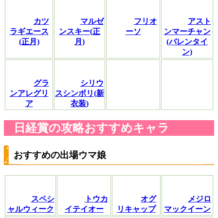
カツ
マルゼ
フリオ
アスト
ラギエース
ンスキー(正
ーソ
ンマーチャン
(正月)
月)
(バレンタイ
ン)
グラ
シリウ
ンアレグリ
スシンボリ(新
ア
衣装)
日経賞の攻略おすすめキャラ
おすすめの出場ウマ娘
スペシ
トウカ
オグ
メジロ
ャルウィーク
イテイオー
リキャップ
マックイーン