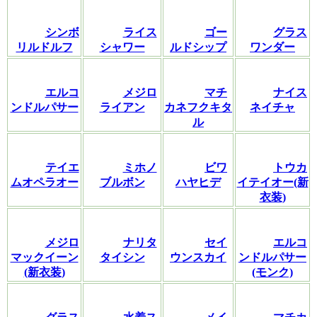
シンボ
ライス
ゴー
グラス
リルドルフ
シャワー
ルドシップ
ワンダー
エルコ
メジロ
マチ
ナイス
ンドルパサー
ライアン
カネフクキタ
ネイチャ
ル
テイエ
ミホノ
ビワ
トウカ
ムオペラオー
ブルボン
ハヤヒデ
イテイオー(新
衣装)
メジロ
ナリタ
セイ
エルコ
マックイーン
タイシン
ウンスカイ
ンドルパサー
(新衣装)
(モンク)