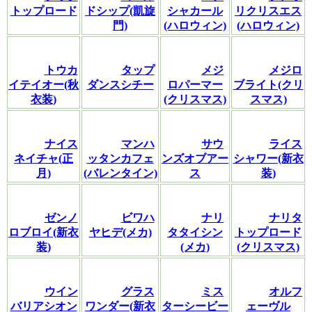
トップロード
ドシップ(凱旋
シャカール
リクリスエス
門)
(ハロウィン)
(ハロウィン)
トウカ
タップ
メジ
メジロ
イテイオー(秋
ダンスシチー
ロパーマー
ブライト(クリ
衣装)
(クリスマス)
スマス)
ナイス
マンハ
サウ
ライス
ネイチャ(正
ッタンカフェ
ンズオブアー
シャワー(新衣
月)
(バレンタイン)
ス
装)
ゼンノ
ビワハ
ナリ
ナリタ
ロブロイ(新衣
ヤヒデ(メカ)
タタイシン
トップロード
装)
(メカ)
(クリスマス)
ウイン
グラス
ミス
オルフ
バリアシオン
ワンダー(新衣
ターシービー
ェーヴル