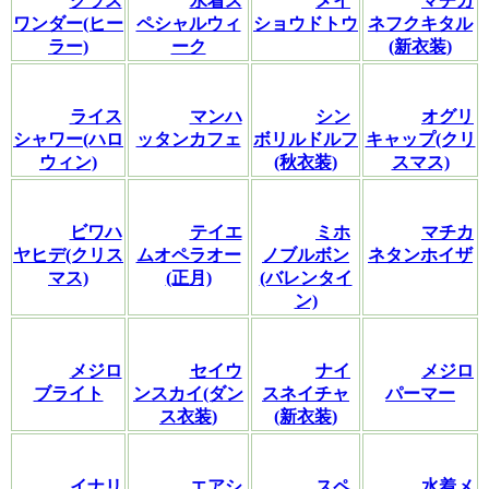
グラス
水着ス
メイ
マチカ
ワンダー(ヒー
ペシャルウィ
ショウドトウ
ネフクキタル
ラー)
ーク
(新衣装)
ライス
マンハ
シン
オグリ
シャワー(ハロ
ッタンカフェ
ボリルドルフ
キャップ(クリ
ウィン)
(秋衣装)
スマス)
ビワハ
テイエ
ミホ
マチカ
ヤヒデ(クリス
ムオペラオー
ノブルボン
ネタンホイザ
マス)
(正月)
(バレンタイ
ン)
メジロ
セイウ
ナイ
メジロ
ブライト
ンスカイ(ダン
スネイチャ
パーマー
ス衣装)
(新衣装)
イナリ
エアシ
スペ
水着メ