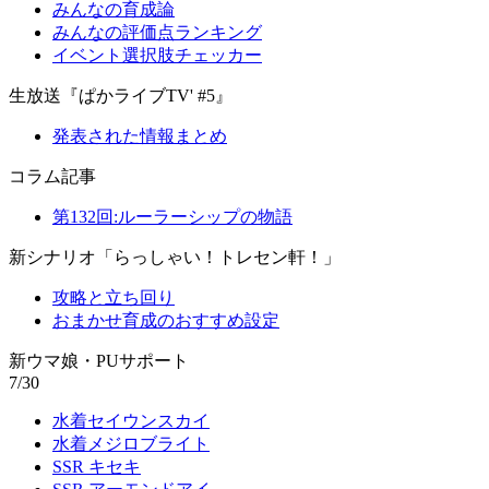
みんなの育成論
みんなの評価点ランキング
イベント選択肢チェッカー
生放送『ぱかライブTV' #5』
発表された情報まとめ
コラム記事
第132回:ルーラーシップの物語
新シナリオ「らっしゃい！トレセン軒！」
攻略と立ち回り
おまかせ育成のおすすめ設定
新ウマ娘・PUサポート
7/30
水着セイウンスカイ
水着メジロブライト
SSR キセキ