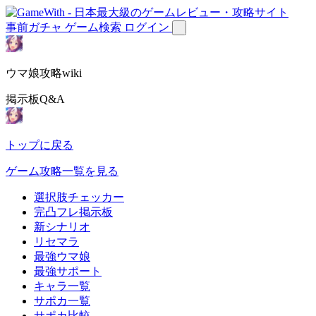
事前ガチャ
ゲーム検索
ログイン
ウマ娘攻略wiki
掲示板Q&A
トップに戻る
ゲーム攻略一覧を見る
選択肢チェッカー
完凸フレ掲示板
新シナリオ
リセマラ
最強ウマ娘
最強サポート
キャラ一覧
サポカ一覧
サポカ比較