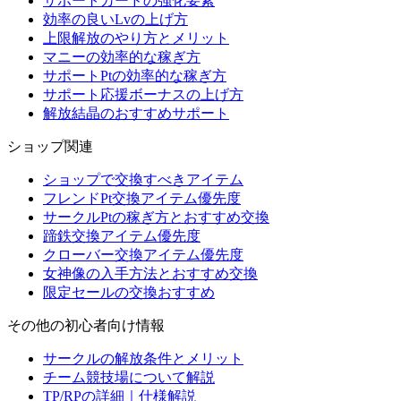
サポートカードの強化要素
効率の良いLvの上げ方
上限解放のやり方とメリット
マニーの効率的な稼ぎ方
サポートPtの効率的な稼ぎ方
サポート応援ボーナスの上げ方
解放結晶のおすすめサポート
ショップ関連
ショップで交換すべきアイテム
フレンドPt交換アイテム優先度
サークルPtの稼ぎ方とおすすめ交換
蹄鉄交換アイテム優先度
クローバー交換アイテム優先度
女神像の入手方法とおすすめ交換
限定セールの交換おすすめ
その他の初心者向け情報
サークルの解放条件とメリット
チーム競技場について解説
TP/RPの詳細｜仕様解説