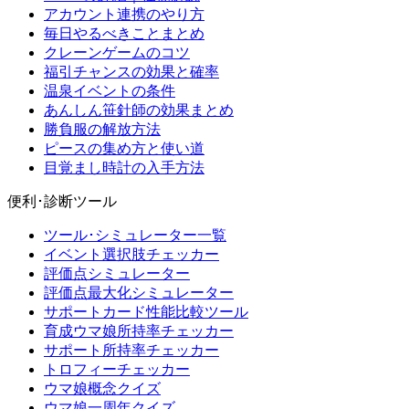
アカウント連携のやり方
毎日やるべきことまとめ
クレーンゲームのコツ
福引チャンスの効果と確率
温泉イベントの条件
あんしん笹針師の効果まとめ
勝負服の解放方法
ピースの集め方と使い道
目覚まし時計の入手方法
便利･診断ツール
ツール･シミュレーター一覧
イベント選択肢チェッカー
評価点シミュレーター
評価点最大化シミュレーター
サポートカード性能比較ツール
育成ウマ娘所持率チェッカー
サポート所持率チェッカー
トロフィーチェッカー
ウマ娘概念クイズ
ウマ娘一周年クイズ