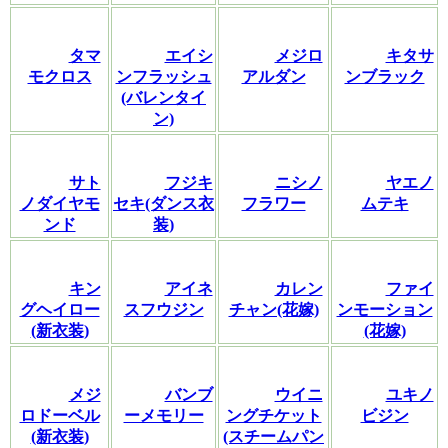
タマ
エイシ
メジロ
キタサ
モクロス
ンフラッシュ
アルダン
ンブラック
(バレンタイ
ン)
サト
フジキ
ニシノ
ヤエノ
ノダイヤモ
セキ(ダンス衣
フラワー
ムテキ
ンド
装)
キン
アイネ
カレン
ファイ
グヘイロー
スフウジン
チャン(花嫁)
ンモーション
(新衣装)
(花嫁)
メジ
バンブ
ウイニ
ユキノ
ロドーベル
ーメモリー
ングチケット
ビジン
(新衣装)
(スチームパン