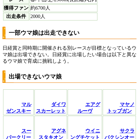
獲得ファン
約6700人
出走条件
2000人
一部ウマ娘は出走できない
日経賞と同時期に開催される別レースが目標となっているウ
マ娘は出場できない。日経賞に出場したい場合は以下と異な
るウマ娘で育成に挑戦しよう。
出場できないウマ娘
マル
ダイワ
エアグ
マヤノ
ゼンスキー
スカーレット
ルーヴ
トップガン
スー
アグネ
ウイニ
サクラ
パークリー
スタキオン
ングチケット
バクシンオー