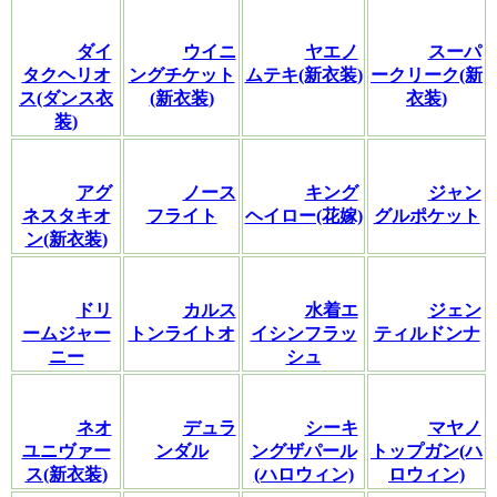
ダイ
ウイニ
ヤエノ
スーパ
タクヘリオ
ングチケット
ムテキ(新衣装)
ークリーク(新
ス(ダンス衣
(新衣装)
衣装)
装)
アグ
ノース
キング
ジャン
ネスタキオ
フライト
ヘイロー(花嫁)
グルポケット
ン(新衣装)
ドリ
カルス
水着エ
ジェン
ームジャー
トンライトオ
イシンフラッ
ティルドンナ
ニー
シュ
ネオ
デュラ
シーキ
マヤノ
ユニヴァー
ンダル
ングザパール
トップガン(ハ
ス(新衣装)
(ハロウィン)
ロウィン)