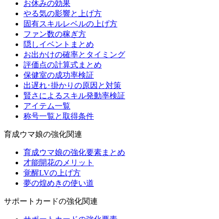
お休みの効果
やる気の影響と上げ方
固有スキルレベルの上げ方
ファン数の稼ぎ方
隠しイベントまとめ
お出かけの確率とタイミング
評価点の計算式まとめ
保健室の成功率検証
出遅れ･掛かりの原因と対策
賢さによるスキル発動率検証
アイテム一覧
称号一覧と取得条件
育成ウマ娘の強化関連
育成ウマ娘の強化要素まとめ
才能開花のメリット
覚醒LVの上げ方
夢の煌めきの使い道
サポートカードの強化関連