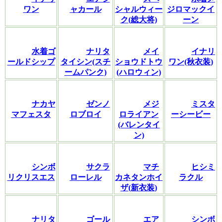
ワン
ャカール
シャルウィー
ジロマックイ
ク(総大将)
ーン
水着ゴ
ナリタ
メイ
イナリ
ールドシップ
タイシン(スチ
ショウドトウ
ワン(秋衣装)
ームパンク)
(ハロウィン)
ナカヤ
ゼンノ
メジ
ミスタ
マフェスタ
ロブロイ
ロライアン
ーシービー
(バレンタイ
ン)
シンボ
サクラ
マチ
ヒシミ
リクリスエス
ローレル
カネタンホイ
ラクル
ザ(新衣装)
ナリタ
ゴール
エア
シンボ