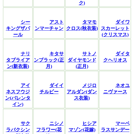
ク)
シー
アスト
タマモ
ダイワ
キングザパ
ンマーチャン
クロス(秋衣装)
スカーレット
ール
(クリスマス)
ナリ
キタサ
サトノ
ダイタ
タブライア
ンブラック(正
ダイヤモンド
クヘリオス
ン(新衣装)
月)
(正月)
アイ
ダイイ
メジロ
ネオユ
ネスフウジ
チルビー
アルダン(ダン
ニヴァース
ン(バレンタ
ス衣装)
イン)
サク
ニシノ
ヒシア
マーベ
ラバクシン
フラワー(花
マゾン(花嫁)
ラスサンデー