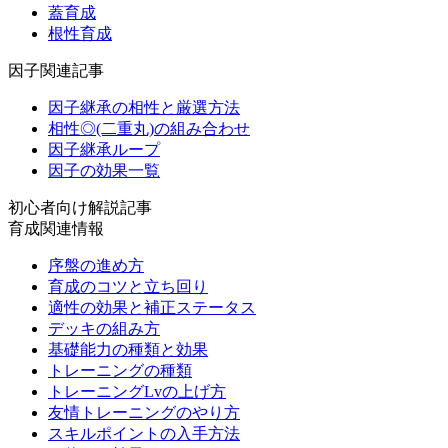
蓋育成
根性育成
因子関連記事
因子継承の相性と厳選方法
相性◎(二重丸)の組み合わせ
因子継承ループ
因子の効果一覧
初心者向け解説記事
育成関連情報
序盤の進め方
育成のコツと立ち回り
適性の効果と補正ステータス
デッキの組み方
基礎能力の種類と効果
トレーニングの種類
トレーニングLvの上げ方
友情トレーニングのやり方
スキルポイントの入手方法