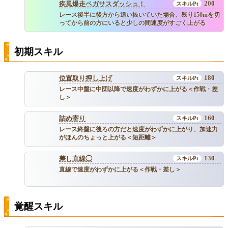
200
疾風爆走ペガサスダッシュ！
レース後半に後方から追い抜いていた場合、残り150mを切
ってから前の方にいると少しの間速度がすごく上がる
初期スキル
180
位置取り押し上げ
レース中盤に中団以降で速度がわずかに上がる＜作戦・差
し＞
160
詰め寄り
レース終盤に後ろの方だと速度がわずかに上がり、加速力
がほんのちょっと上がる＜短距離＞
130
差し直線◯
直線で速度がわずかに上がる＜作戦・差し＞
覚醒スキル