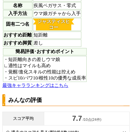
名称
疾風ペガサス・零式
入手方法
ウマ娘ガチャから入手
ジャスティスビ
固有二つ名
コー
おすすめ距離
短距離
おすすめ脚質
差し
簡易評価･おすすめポイント
・短距離向きの差しウマ娘
∟適性はマイルも高め
・覚醒/進化スキルの性能は控えめ
・スピ10/パワ10/根性10の優秀な成長率
最強キャラランキングはこちら
みんなの評価