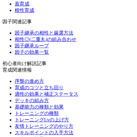
蓋育成
根性育成
因子関連記事
因子継承の相性と厳選方法
相性◎(二重丸)の組み合わせ
因子継承ループ
因子の効果一覧
初心者向け解説記事
育成関連情報
序盤の進め方
育成のコツと立ち回り
適性の効果と補正ステータス
デッキの組み方
基礎能力の種類と効果
トレーニングの種類
トレーニングLvの上げ方
友情トレーニングのやり方
スキルポイントの入手方法