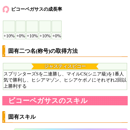
ビコーペガサスの成長率
+10%
+0%
+10%
+10%
+0%
固有二つ名(称号)の取得方法
ジャスティスビコー
スプリンターズSを二連勝し、マイルCS(シニア級)を1番人
気で勝利し、ヒシアマゾン、ヒシアケボノにそれぞれ2回以
上勝利する
ビコーペガサスのスキル
固有スキル