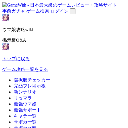
事前ガチャ
ゲーム検索
ログイン
ウマ娘攻略wiki
掲示板Q&A
トップに戻る
ゲーム攻略一覧を見る
選択肢チェッカー
完凸フレ掲示板
新シナリオ
リセマラ
最強ウマ娘
最強サポート
キャラ一覧
サポカ一覧
サポカ比較