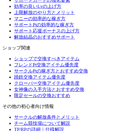
サポートカードの強化要素
効率の良いLvの上げ方
上限解放のやり方とメリット
マニーの効率的な稼ぎ方
サポートPtの効率的な稼ぎ方
サポート応援ボーナスの上げ方
解放結晶のおすすめサポート
ショップ関連
ショップで交換すべきアイテム
フレンドPt交換アイテム優先度
サークルPtの稼ぎ方とおすすめ交換
蹄鉄交換アイテム優先度
クローバー交換アイテム優先度
女神像の入手方法とおすすめ交換
限定セールの交換おすすめ
その他の初心者向け情報
サークルの解放条件とメリット
チーム競技場について解説
TP/RPの詳細｜仕様解説