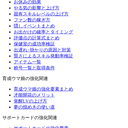
お休みの効果
やる気の影響と上げ方
固有スキルレベルの上げ方
ファン数の稼ぎ方
隠しイベントまとめ
お出かけの確率とタイミング
評価点の計算式まとめ
保健室の成功率検証
出遅れ･掛かりの原因と対策
賢さによるスキル発動率検証
アイテム一覧
称号一覧と取得条件
育成ウマ娘の強化関連
育成ウマ娘の強化要素まとめ
才能開花のメリット
覚醒LVの上げ方
夢の煌めきの使い道
サポートカードの強化関連