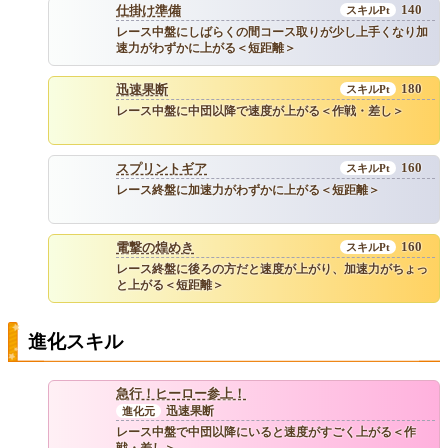
140
仕掛け準備
レース中盤にしばらくの間コース取りが少し上手くなり加
速力がわずかに上がる＜短距離＞
180
迅速果断
レース中盤に中団以降で速度が上がる＜作戦・差し＞
160
スプリントギア
レース終盤に加速力がわずかに上がる＜短距離＞
160
電撃の煌めき
レース終盤に後ろの方だと速度が上がり、加速力がちょっ
と上がる＜短距離＞
進化スキル
急行！ヒーロー参上！
迅速果断
レース中盤で中団以降にいると速度がすごく上がる＜作