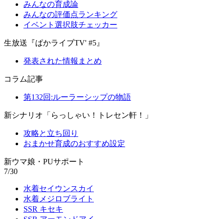
みんなの育成論
みんなの評価点ランキング
イベント選択肢チェッカー
生放送『ぱかライブTV' #5』
発表された情報まとめ
コラム記事
第132回:ルーラーシップの物語
新シナリオ「らっしゃい！トレセン軒！」
攻略と立ち回り
おまかせ育成のおすすめ設定
新ウマ娘・PUサポート
7/30
水着セイウンスカイ
水着メジロブライト
SSR キセキ