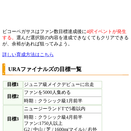
ビコーペガサスはファン数目標達成後に
4択イベントが発生
する。
選んだ選択肢の内容を達成できなくてもクリアできる
が、余裕があれば狙ってみよう。
詳しい育成方法はこちら
URAファイナルズの目標一覧
目標1
ジュニア級メイクデビューに出走
ファンを5000人集める
目標2
時期：クラシック級1月前半
ニュージーランドTで5着以内
時期：クラシック級4月前半
目標3
ファン:1750人以上
G2 / 中山 / 芝 / 1600m(マイル) / 右外