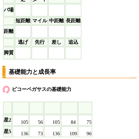
バ場
短距離
マイル
中距離
長距離
距離
逃げ
先行
差し
追込
脚質
基礎能力と成長率
ビコーペガサスの基礎能力
星2
105
56
105
84
75
星5
136
73
136
109
96