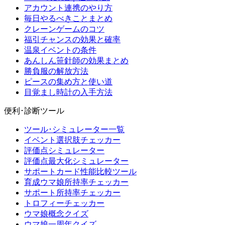
アカウント連携のやり方
毎日やるべきことまとめ
クレーンゲームのコツ
福引チャンスの効果と確率
温泉イベントの条件
あんしん笹針師の効果まとめ
勝負服の解放方法
ピースの集め方と使い道
目覚まし時計の入手方法
便利･診断ツール
ツール･シミュレーター一覧
イベント選択肢チェッカー
評価点シミュレーター
評価点最大化シミュレーター
サポートカード性能比較ツール
育成ウマ娘所持率チェッカー
サポート所持率チェッカー
トロフィーチェッカー
ウマ娘概念クイズ
ウマ娘一周年クイズ