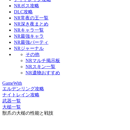
NRボス攻略
DLC攻略
NR常夜の王一覧
NR深き夜まとめ
NRキャラ一覧
NR最強キャラ
NR最強パーティ
NRジャーナル
その他
NRマルチ掲示板
NRスキン一覧
NR遺物おすすめ
GameWith
エルデンリング攻略
ナイトレイン攻略
武器一覧
大槌一覧
獣爪の大槌の性能と戦技