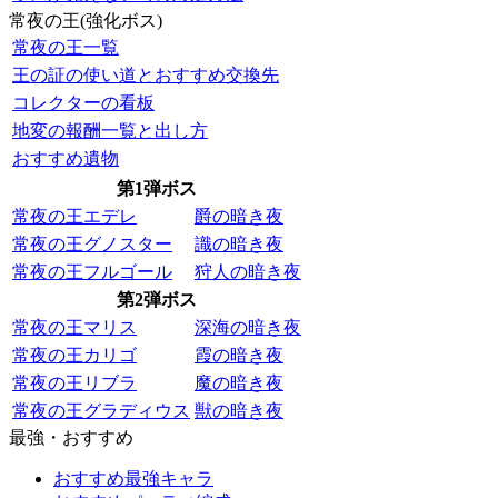
常夜の王(強化ボス)
常夜の王一覧
王の証の使い道とおすすめ交換先
コレクターの看板
地変の報酬一覧と出し方
おすすめ遺物
第1弾ボス
常夜の王エデレ
爵の暗き夜
常夜の王グノスター
識の暗き夜
常夜の王フルゴール
狩人の暗き夜
第2弾ボス
常夜の王マリス
深海の暗き夜
常夜の王カリゴ
霞の暗き夜
常夜の王リブラ
魔の暗き夜
常夜の王グラディウス
獣の暗き夜
最強・おすすめ
おすすめ最強キャラ