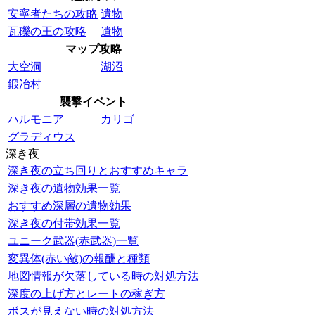
安寧者たちの攻略
遺物
瓦礫の王の攻略
遺物
マップ攻略
大空洞
湖沼
鍛冶村
襲撃イベント
ハルモニア
カリゴ
グラディウス
深き夜
深き夜の立ち回りとおすすめキャラ
深き夜の遺物効果一覧
おすすめ深層の遺物効果
深き夜の付帯効果一覧
ユニーク武器(赤武器)一覧
変異体(赤い敵)の報酬と種類
地図情報が欠落している時の対処方法
深度の上げ方とレートの稼ぎ方
ボスが見えない時の対処方法