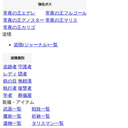
強化ボス
常夜の王エデレ
常夜の王フルゴール
常夜の王グノスター
常夜の王マリス
常夜の王カリゴ
追憶
追憶(ジャーナル)一覧
追憶個別
追跡者
守護者
レディ
隠者
鉄の目
無頼漢
執行者
復讐者
学者
葬儀屋
装備・アイテム
武器一覧
戦技一覧
魔術一覧
祈祷一覧
遺物一覧
タリスマン一覧