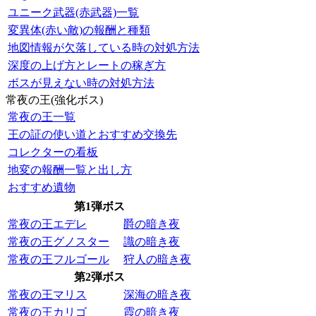
ユニーク武器(赤武器)一覧
変異体(赤い敵)の報酬と種類
地図情報が欠落している時の対処方法
深度の上げ方とレートの稼ぎ方
ボスが見えない時の対処方法
常夜の王(強化ボス)
常夜の王一覧
王の証の使い道とおすすめ交換先
コレクターの看板
地変の報酬一覧と出し方
おすすめ遺物
第1弾ボス
常夜の王エデレ
爵の暗き夜
常夜の王グノスター
識の暗き夜
常夜の王フルゴール
狩人の暗き夜
第2弾ボス
常夜の王マリス
深海の暗き夜
常夜の王カリゴ
霞の暗き夜