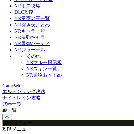
NRボス攻略
DLC攻略
NR常夜の王一覧
NR深き夜まとめ
NRキャラ一覧
NR最強キャラ
NR最強パーティ
NRジャーナル
その他
NRマルチ掲示板
NRスキン一覧
NR遺物おすすめ
GameWith
エルデンリング攻略
ナイトレイン攻略
武器一覧
鞭一覧
攻略 メニュー
攻略メニュー