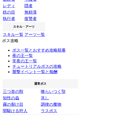
レディ
隠者
鉄の目
無頼漢
執行者
復讐者
スキル・アーツ
スキル一覧
アーツ一覧
ボス攻略
ボス一覧とおすすめ攻略順番
夜の王一覧
常夜の王一覧
チュートリアルボスの攻略
襲撃イベント一覧と報酬
通常ボス
三つ首の獣
喰らいつく顎
知性の蟲
兆し
霧の裂け目
調律の魔物
闇駆ける狩人
ラスボス