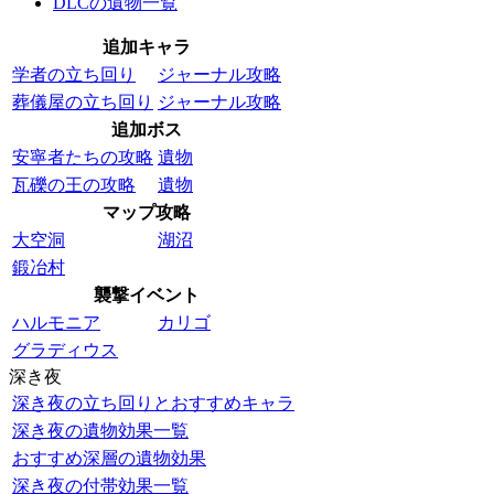
DLCの遺物一覧
追加キャラ
学者の立ち回り
ジャーナル攻略
葬儀屋の立ち回り
ジャーナル攻略
追加ボス
安寧者たちの攻略
遺物
瓦礫の王の攻略
遺物
マップ攻略
大空洞
湖沼
鍛冶村
襲撃イベント
ハルモニア
カリゴ
グラディウス
深き夜
深き夜の立ち回りとおすすめキャラ
深き夜の遺物効果一覧
おすすめ深層の遺物効果
深き夜の付帯効果一覧