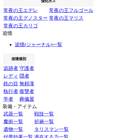
強化ボス
常夜の王エデレ
常夜の王フルゴール
常夜の王グノスター
常夜の王マリス
常夜の王カリゴ
追憶
追憶(ジャーナル)一覧
追憶個別
追跡者
守護者
レディ
隠者
鉄の目
無頼漢
執行者
復讐者
学者
葬儀屋
装備・アイテム
武器一覧
戦技一覧
魔術一覧
祈祷一覧
遺物一覧
タリスマン一覧
付帯効果一覧
潜在する力一覧