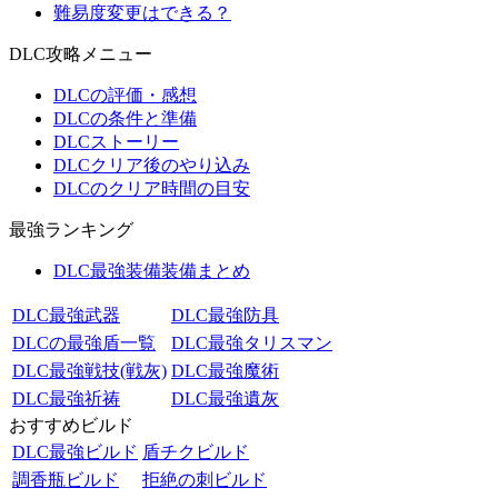
難易度変更はできる？
DLC攻略メニュー
DLCの評価・感想
DLCの条件と準備
DLCストーリー
DLCクリア後のやり込み
DLCのクリア時間の目安
最強ランキング
DLC最強装備装備まとめ
DLC最強武器
DLC最強防具
DLCの最強盾一覧
DLC最強タリスマン
DLC最強戦技(戦灰)
DLC最強魔術
DLC最強祈祷
DLC最強遺灰
おすすめビルド
DLC最強ビルド
盾チクビルド
調香瓶ビルド
拒絶の刺ビルド