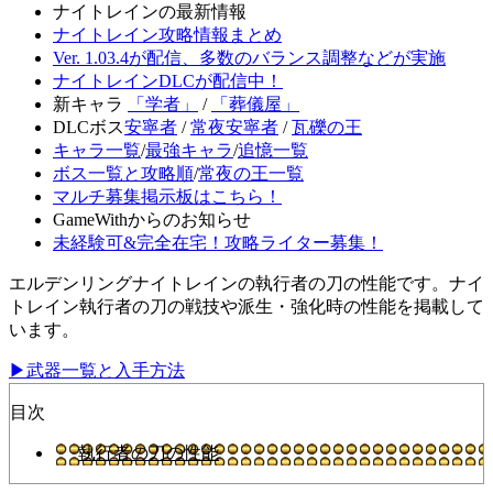
ナイトレインの最新情報
ナイトレイン攻略情報まとめ
Ver. 1.03.4が配信、多数のバランス調整などが実施
ナイトレインDLCが配信中！
新キャラ
「学者」
/
「葬儀屋」
DLCボス
安寧者
/
常夜安寧者
/
瓦礫の王
キャラ一覧
/
最強キャラ
/
追憶一覧
ボス一覧と攻略順
/
常夜の王一覧
マルチ募集掲示板はこちら！
GameWithからのお知らせ
未経験可&完全在宅！攻略ライター募集！
エルデンリングナイトレインの執行者の刀の性能です。ナイ
トレイン執行者の刀の戦技や派生・強化時の性能を掲載して
います。
▶武器一覧と入手方法
目次
執行者の刀の性能