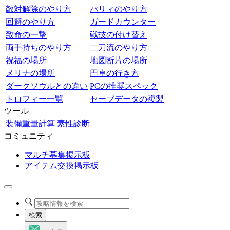
敵対解除のやり方
パリィのやり方
回避のやり方
ガードカウンター
致命の一撃
戦技の付け替え
両手持ちのやり方
二刀流のやり方
祝福の場所
地図断片の場所
メリナの場所
円卓の行き方
ダークソウルとの違い
PCの推奨スペック
トロフィー一覧
セーブデータの複製
ツール
装備重量計算
素性診断
コミュニティ
マルチ募集掲示板
アイテム交換掲示板
検索