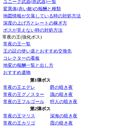
ユニーク武器(赤武器)一覧
変異体(赤い敵)の報酬と種類
地図情報が欠落している時の対処方法
深度の上げ方とレートの稼ぎ方
ボスが見えない時の対処方法
常夜の王(強化ボス)
常夜の王一覧
王の証の使い道とおすすめ交換先
コレクターの看板
地変の報酬一覧と出し方
おすすめ遺物
第1弾ボス
常夜の王エデレ
爵の暗き夜
常夜の王グノスター
識の暗き夜
常夜の王フルゴール
狩人の暗き夜
第2弾ボス
常夜の王マリス
深海の暗き夜
常夜の王カリゴ
霞の暗き夜