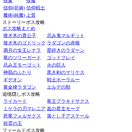
技量
技魔
信仰(祈祷)
信仰戦士
魔術(純魔)
上質
ストーリーボス攻略
ボス攻略まとめ
接ぎ木の貴公子
忌み鬼マルギット
接ぎ木のゴドリック
ラダゴンの赤狼
満月の女王レナラ
星砕きのラダーン
竜のツリーガード
ゴッドフレイ
忌み王モーゴット
火の巨人
神肌のふたり
黒き剣のマリケス
ギデオン
戦士ホーラルー
黄金律ラダゴン
エルデの獣
追憶隠しボス攻略
ライカード
竜王プラキドサクス
ミケラの刃マレニア
血の君主モーグ
死竜フォルサクス
落とし子アステール
祖霊の王
フィールドボス攻略