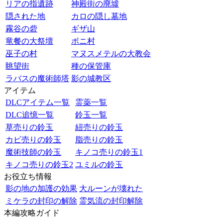
リアの指遺跡
神殿街の廃墟
隠された地
カロの隠し墓地
霧谷の砦
ギザ山
竜餐の大祭壇
ボニ村
巫子の村
マヌスメテルの大教会
眺望街
種の保管庫
ラバスの魔術師塔
影の城教区
アイテム
DLCアイテム一覧
霊薬一覧
DLC追憶一覧
鈴玉一覧
草売りの鈴玉
紐売りの鈴玉
カビ売りの鈴玉
脂売りの鈴玉
魔術技師の鈴玉
キノコ売りの鈴玉1
キノコ売りの鈴玉2
ユミルの鈴玉
お役立ち情報
影の地の加護の効果
大ルーンが壊れた
ミケラの封印の解除
霊気流の封印解除
本編攻略ガイド