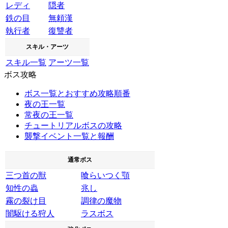
レディ
隠者
鉄の目
無頼漢
執行者
復讐者
スキル・アーツ
スキル一覧
アーツ一覧
ボス攻略
ボス一覧とおすすめ攻略順番
夜の王一覧
常夜の王一覧
チュートリアルボスの攻略
襲撃イベント一覧と報酬
通常ボス
三つ首の獣
喰らいつく顎
知性の蟲
兆し
霧の裂け目
調律の魔物
闇駆ける狩人
ラスボス