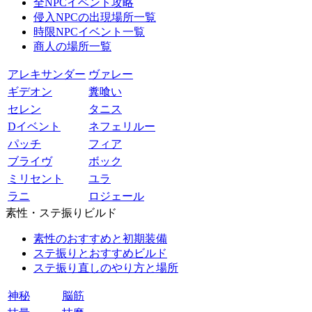
全NPCイベント攻略
侵入NPCの出現場所一覧
時限NPCイベント一覧
商人の場所一覧
アレキサンダー
ヴァレー
ギデオン
糞喰い
セレン
タニス
Dイベント
ネフェリルー
パッチ
フィア
ブライヴ
ボック
ミリセント
ユラ
ラニ
ロジェール
素性・ステ振りビルド
素性のおすすめと初期装備
ステ振りとおすすめビルド
ステ振り直しのやり方と場所
神秘
脳筋