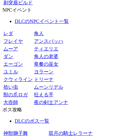
刺突盾ビルド
NPCイベント
DLCのNPCイベント一覧
レダ
角人
フレイヤ
アンスバッハ
ムーア
ティエリエ
ダン
角人の老婆
エーゴン
竜餐の巫女
ユミル
ヨラーン
クウィライン
トリーナ
拾い虫
ムーンリデル
獣の爪ロガ
狂える手
大壺師
夜の剣士アンナ
ボス攻略
DLCのボス一覧
神獣獅子舞
双月の騎士レラーナ