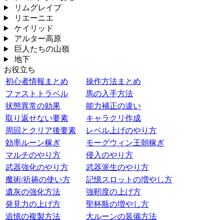
リムグレイブ
リエーニエ
ケイリッド
アルター高原
巨人たちの山嶺
地下
お役立ち
初心者情報まとめ
操作方法まとめ
ファストトラベル
馬の入手方法
状態異常の効果
能力補正の違い
取り返せない要素
キャラクリ作成
周回とクリア後要素
レベル上げのやり方
効率ルーン稼ぎ
モーグウィン王朝稼ぎ
マルチのやり方
侵入のやり方
武器強化のやり方
武器派生のやり方
魔術/祈祷の使い方
記憶スロットの増やし方
遺灰の強化方法
強靭度の上げ方
発見力の上げ方
聖杯瓶の増やし方
追憶の複製方法
大ルーンの装備方法