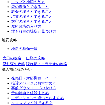
マップと地図の見方
砦の場所とできること
教会の場所とできること
坑道の場所とできること
封牢の場所とできること
魔術師塔の入り方
埋もれ宝の場所と見つけ方
地変攻略
地変の種類一覧
火口の攻略
山嶺の攻略
腐れ森の攻略
隠れ都ノクラテオの攻略
購入前に読みたい
発売日・対応機種・ハード
推奨スペックとおすすめPC
事前ダウンロードのやり方
予約特典と値段まとめ
エディションの違いとおすすめ
クロスプレイはできる？