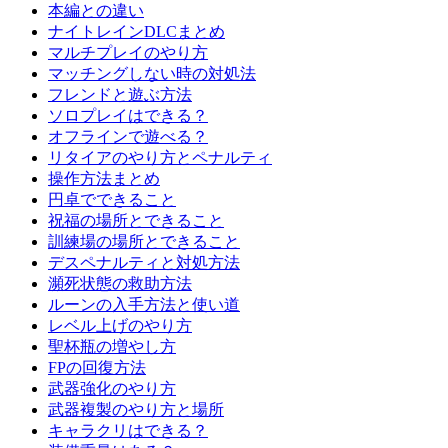
本編との違い
ナイトレインDLCまとめ
マルチプレイのやり方
マッチングしない時の対処法
フレンドと遊ぶ方法
ソロプレイはできる？
オフラインで遊べる？
リタイアのやり方とペナルティ
操作方法まとめ
円卓でできること
祝福の場所とできること
訓練場の場所とできること
デスペナルティと対処方法
瀕死状態の救助方法
ルーンの入手方法と使い道
レベル上げのやり方
聖杯瓶の増やし方
FPの回復方法
武器強化のやり方
武器複製のやり方と場所
キャラクリはできる？