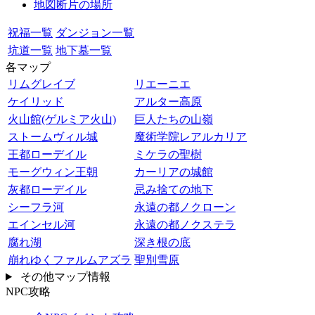
地図断片の場所
祝福一覧
ダンジョン一覧
坑道一覧
地下墓一覧
各マップ
リムグレイブ
リエーニエ
ケイリッド
アルター高原
火山館(ゲルミア火山)
巨人たちの山嶺
ストームヴィル城
魔術学院レアルカリア
王都ローデイル
ミケラの聖樹
モーグウィン王朝
カーリアの城館
灰都ローデイル
忌み捨ての地下
シーフラ河
永遠の都ノクローン
エインセル河
永遠の都ノクステラ
腐れ湖
深き根の底
崩れゆくファルムアズラ
聖別雪原
その他マップ情報
NPC攻略