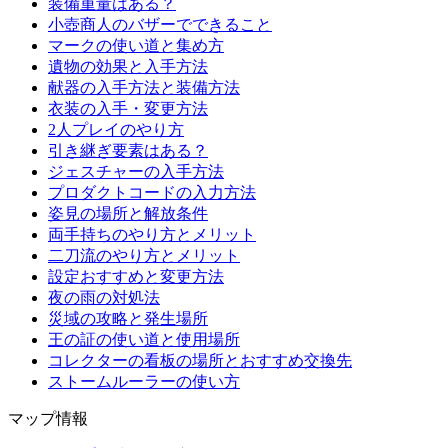
装備重量はある？
小壺商人のバザーでできること
マークの使い道と集め方
遺物の効果と入手方法
献器の入手方法と装備方法
衣装の入手・変更方法
2人プレイのやり方
引き継ぎ要素はある？
ジェスチャーの入手方法
プロダクトコードの入力方法
姿見の場所と解放条件
両手持ちのやり方とメリット
二刀流のやり方とメリット
設定おすすめと変更方法
夜の雨の対処法
災域の攻略と発生場所
王の証の使い道と使用場所
コレクターの看板の場所とおすすめ交換先
ストームルーラーの使い方
マップ情報