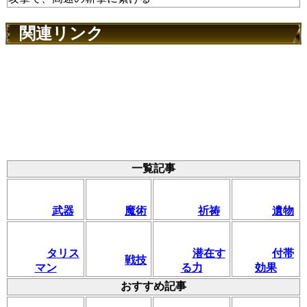
関連リンク
一覧記事
武器
魔術
祈祷
遺物
タリス
潜在す
付帯
戦技
マン
る力
効果
おすすめ記事