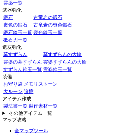
霊薬一覧
武器強化
鍛石
古竜岩の鍛石
喪色の鍛石
古竜岩の喪色鍛石
鍛石鈴玉一覧
喪色鈴玉一覧
砥石刃一覧
遺灰強化
墓すずらん
墓すずらんの大輪
霊姿の墓すずらん
霊姿すずらんの大輪
すずらん鈴玉一覧
霊姿鈴玉一覧
装備
お守り袋
メモリストーン
大ルーン
追憶
アイテム作成
製法書一覧
製作素材一覧
その他アイテム一覧
マップ攻略
全マップツール