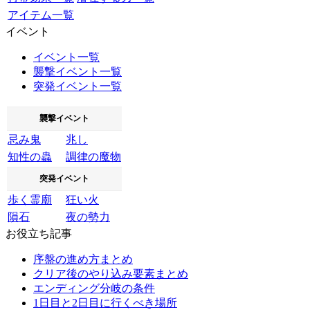
アイテム一覧
イベント
イベント一覧
襲撃イベント一覧
突発イベント一覧
襲撃イベント
忌み鬼
兆し
知性の蟲
調律の魔物
突発イベント
歩く霊廟
狂い火
隕石
夜の勢力
お役立ち記事
序盤の進め方まとめ
クリア後のやり込み要素まとめ
エンディング分岐の条件
1日目と2日目に行くべき場所