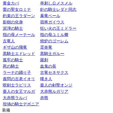
黄金カバ
串刺し公メスメル
蕾の聖女ロミナ
針の騎士レダと同志
約束の王ラダーン
暴竜ベール
影樹の化身
宿将ガイウス
泥濘の騎士
狂い火の王ミドラー
指の母メーテール
指の母ユミル卿
古竜人
焼炉のゴーレム
ギザ山の飛竜
霊炎竜
黒騎士エドレッド
黒騎士ガルー
孤牢の騎士
羅刹
死の騎士
血鬼の長
ラーナの踊り子
古竜セネサクス
責問の古老イオリ
嘆き人
呪剣士ラビリス
亜人の剣聖オンジ
亜人の女王マルガ
大赤熊ルガリア
大赤熊ラルバ
赤熊
坩堝の騎士デボニア
装備