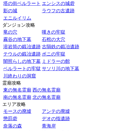
塔の街ベルラート
エンシスの城砦
影の城
ラウフの古遺跡
エニルイリム
ダンジョン攻略
竜の穴
嘆きの牢獄
霧谷の地下墓
石棺の大穴
溶岩筒の鍛冶遺跡
古隕鉄の鍛冶遺跡
テウルの鍛冶遺跡
ボニの牢獄
闇照らしの地下墓
ミドラーの館
ベルラートの牢獄
サソリ川の地下墓
川終わりの洞窟
霊廟攻略
東の無名霊廟
西の無名霊廟
南の無名霊廟
北の無名霊廟
エリア攻略
モースの廃墟
アンテの廃墟
懲罰砦
デオの指遺跡
奈落の森
青海岸