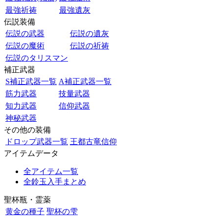
最強祈祷
最強遺灰
伝説装備
伝説の武器
伝説の遺灰
伝説の魔術
伝説の祈祷
伝説のタリスマン
補正武器
S補正武器一覧
A補正武器一覧
筋力武器
技量武器
知力武器
信仰武器
神秘武器
その他の装備
ドロップ武器一覧
王都古竜信仰
アイテムデータ
全アイテム一覧
全鈴玉入手まとめ
聖杯瓶・霊薬
黄金の種子
聖杯の雫