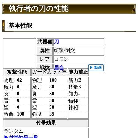
執行者の刀の性能
基本性能
武器種
刀
属性
斬撃/刺突
レア
コモン
戦技
居合
攻撃性能
ガードカット率
能力補正
62
100
E
物理
物理
筋力
0
30
S
魔力
魔力
技量
0
30
-
炎
炎
知力
0
30
-
雷
雷
信仰
0
30
-
聖
聖
神秘
100
35
致命
強度
付帯効果
ランダム
▶︎付帯効果一覧