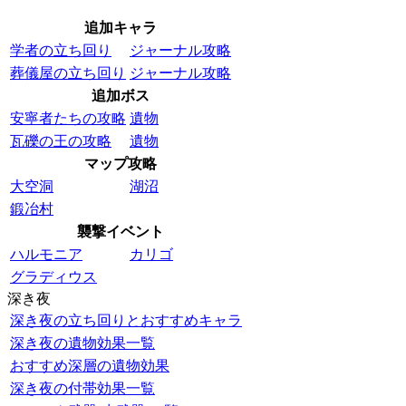
追加キャラ
学者の立ち回り
ジャーナル攻略
葬儀屋の立ち回り
ジャーナル攻略
追加ボス
安寧者たちの攻略
遺物
瓦礫の王の攻略
遺物
マップ攻略
大空洞
湖沼
鍛冶村
襲撃イベント
ハルモニア
カリゴ
グラディウス
深き夜
深き夜の立ち回りとおすすめキャラ
深き夜の遺物効果一覧
おすすめ深層の遺物効果
深き夜の付帯効果一覧