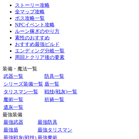
ストーリー攻略
全マップ攻略
ボス攻略一覧
NPCイベント攻略
ルーン稼ぎのやり方
素性のおすすめ
おすすめ最強ビルド
エンディング分岐一覧
周回とクリア後の要素
装備・魔法一覧
武器一覧
防具一覧
シリーズ装備一覧
盾一覧
タリスマン一覧
戦技(戦灰)一覧
魔術一覧
祈祷一覧
遺灰一覧
最強装備
最強武器
最強防具
最強盾
最強タリスマン
最強戦灰(戦技)
最強魔術