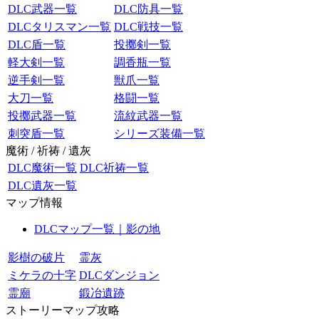
DLC武器一覧
DLC防具一覧
DLCタリスマン一覧
DLC戦技一覧
DLC盾一覧
投擲剣一覧
軽大剣一覧
調香瓶一覧
逆手剣一覧
獣爪一覧
大刀一覧
格闘一覧
投擲武器一覧
流紋武器一覧
刺突盾一覧
シリーズ装備一覧
魔術 / 祈祷 / 遺灰
DLC魔術一覧
DLC祈祷一覧
DLC遺灰一覧
マップ情報
DLCマップ一覧｜影の地
影樹の破片
霊灰
ミケラの十字
DLCダンジョン
霊廟
鍛冶遺跡
ストーリーマップ攻略