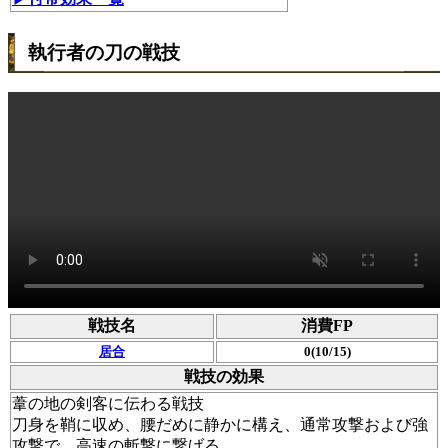
執行者の刀の戦技
戦技名
消費FP
居合
0(10/15)
戦技の効果
葦の地の剣客に伝わる戦技
刀身を鞘に収め、腰だめに静かに構え、通常攻撃および強
攻撃で、高速の斬撃に繋げる