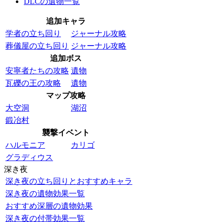
DLCの遺物一覧
追加キャラ
学者の立ち回り
ジャーナル攻略
葬儀屋の立ち回り
ジャーナル攻略
追加ボス
安寧者たちの攻略
遺物
瓦礫の王の攻略
遺物
マップ攻略
大空洞
湖沼
鍛冶村
襲撃イベント
ハルモニア
カリゴ
グラディウス
深き夜
深き夜の立ち回りとおすすめキャラ
深き夜の遺物効果一覧
おすすめ深層の遺物効果
深き夜の付帯効果一覧