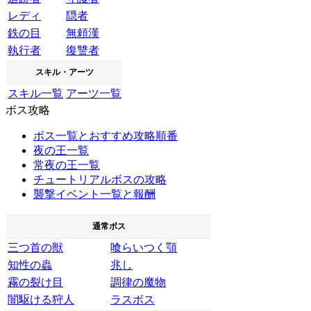
レディ
隠者
鉄の目
無頼漢
執行者
復讐者
スキル・アーツ
スキル一覧
アーツ一覧
ボス攻略
ボス一覧とおすすめ攻略順番
夜の王一覧
常夜の王一覧
チュートリアルボスの攻略
襲撃イベント一覧と報酬
通常ボス
三つ首の獣
喰らいつく顎
知性の蟲
兆し
霧の裂け目
調律の魔物
闇駆ける狩人
ラスボス