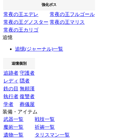
強化ボス
常夜の王エデレ
常夜の王フルゴール
常夜の王グノスター
常夜の王マリス
常夜の王カリゴ
追憶
追憶(ジャーナル)一覧
追憶個別
追跡者
守護者
レディ
隠者
鉄の目
無頼漢
執行者
復讐者
学者
葬儀屋
装備・アイテム
武器一覧
戦技一覧
魔術一覧
祈祷一覧
遺物一覧
タリスマン一覧