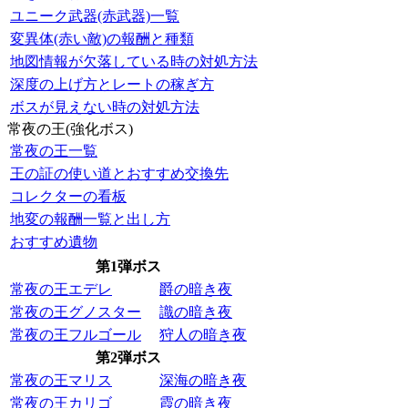
ユニーク武器(赤武器)一覧
変異体(赤い敵)の報酬と種類
地図情報が欠落している時の対処方法
深度の上げ方とレートの稼ぎ方
ボスが見えない時の対処方法
常夜の王(強化ボス)
常夜の王一覧
王の証の使い道とおすすめ交換先
コレクターの看板
地変の報酬一覧と出し方
おすすめ遺物
第1弾ボス
常夜の王エデレ
爵の暗き夜
常夜の王グノスター
識の暗き夜
常夜の王フルゴール
狩人の暗き夜
第2弾ボス
常夜の王マリス
深海の暗き夜
常夜の王カリゴ
霞の暗き夜