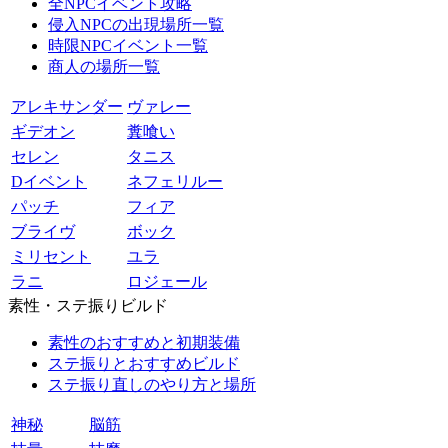
全NPCイベント攻略
侵入NPCの出現場所一覧
時限NPCイベント一覧
商人の場所一覧
アレキサンダー
ヴァレー
ギデオン
糞喰い
セレン
タニス
Dイベント
ネフェリルー
パッチ
フィア
ブライヴ
ボック
ミリセント
ユラ
ラニ
ロジェール
素性・ステ振りビルド
素性のおすすめと初期装備
ステ振りとおすすめビルド
ステ振り直しのやり方と場所
神秘
脳筋