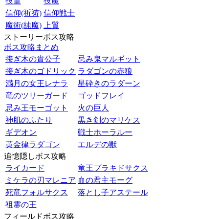
技量
技魔
信仰(祈祷)
信仰戦士
魔術(純魔)
上質
ストーリーボス攻略
ボス攻略まとめ
接ぎ木の貴公子
忌み鬼マルギット
接ぎ木のゴドリック
ラダゴンの赤狼
満月の女王レナラ
星砕きのラダーン
竜のツリーガード
ゴッドフレイ
忌み王モーゴット
火の巨人
神肌のふたり
黒き剣のマリケス
ギデオン
戦士ホーラルー
黄金律ラダゴン
エルデの獣
追憶隠しボス攻略
ライカード
竜王プラキドサクス
ミケラの刃マレニア
血の君主モーグ
死竜フォルサクス
落とし子アステール
祖霊の王
フィールドボス攻略