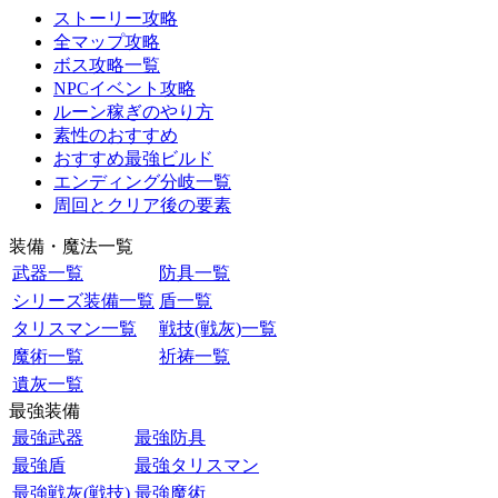
ストーリー攻略
全マップ攻略
ボス攻略一覧
NPCイベント攻略
ルーン稼ぎのやり方
素性のおすすめ
おすすめ最強ビルド
エンディング分岐一覧
周回とクリア後の要素
装備・魔法一覧
武器一覧
防具一覧
シリーズ装備一覧
盾一覧
タリスマン一覧
戦技(戦灰)一覧
魔術一覧
祈祷一覧
遺灰一覧
最強装備
最強武器
最強防具
最強盾
最強タリスマン
最強戦灰(戦技)
最強魔術