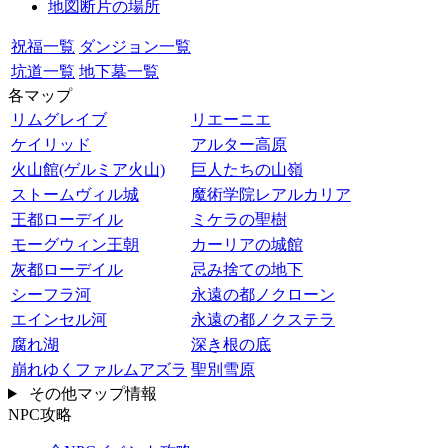
地図断片の場所
祝福一覧
ダンジョン一覧
坑道一覧
地下墓一覧
各マップ
リムグレイブ
リエーニエ
ケイリッド
アルター高原
火山館(ゲルミア火山)
巨人たちの山嶺
ストームヴィル城
魔術学院レアルカリア
王都ローデイル
ミケラの聖樹
モーグウィン王朝
カーリアの城館
灰都ローデイル
忌み捨ての地下
シーフラ河
永遠の都ノクローン
エインセル河
永遠の都ノクステラ
腐れ湖
深き根の底
崩れゆくファルムアズラ
聖別雪原
その他マップ情報
NPC攻略