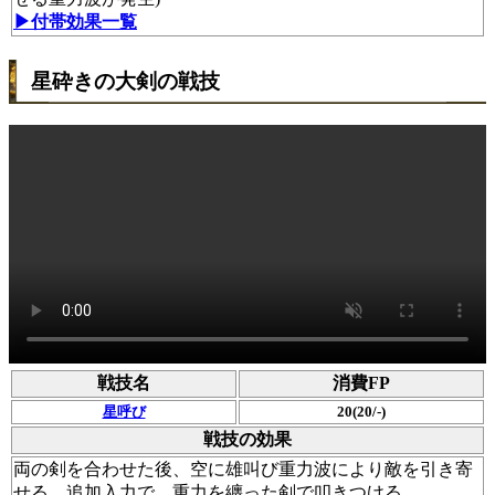
▶︎付帯効果一覧
星砕きの大剣の戦技
戦技名
消費FP
星呼び
20(20/-)
戦技の効果
両の剣を合わせた後、空に雄叫び重力波により敵を引き寄
せる。追加入力で、重力を纏った剣で叩きつける