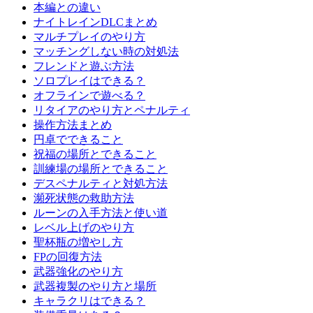
本編との違い
ナイトレインDLCまとめ
マルチプレイのやり方
マッチングしない時の対処法
フレンドと遊ぶ方法
ソロプレイはできる？
オフラインで遊べる？
リタイアのやり方とペナルティ
操作方法まとめ
円卓でできること
祝福の場所とできること
訓練場の場所とできること
デスペナルティと対処方法
瀕死状態の救助方法
ルーンの入手方法と使い道
レベル上げのやり方
聖杯瓶の増やし方
FPの回復方法
武器強化のやり方
武器複製のやり方と場所
キャラクリはできる？