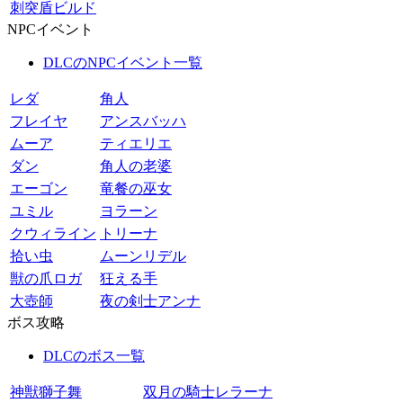
刺突盾ビルド
NPCイベント
DLCのNPCイベント一覧
レダ
角人
フレイヤ
アンスバッハ
ムーア
ティエリエ
ダン
角人の老婆
エーゴン
竜餐の巫女
ユミル
ヨラーン
クウィライン
トリーナ
拾い虫
ムーンリデル
獣の爪ロガ
狂える手
大壺師
夜の剣士アンナ
ボス攻略
DLCのボス一覧
神獣獅子舞
双月の騎士レラーナ