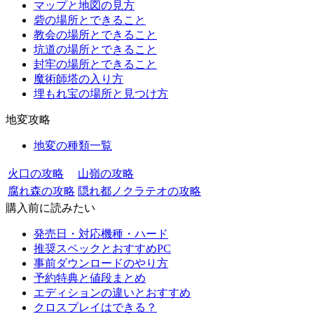
マップと地図の見方
砦の場所とできること
教会の場所とできること
坑道の場所とできること
封牢の場所とできること
魔術師塔の入り方
埋もれ宝の場所と見つけ方
地変攻略
地変の種類一覧
火口の攻略
山嶺の攻略
腐れ森の攻略
隠れ都ノクラテオの攻略
購入前に読みたい
発売日・対応機種・ハード
推奨スペックとおすすめPC
事前ダウンロードのやり方
予約特典と値段まとめ
エディションの違いとおすすめ
クロスプレイはできる？