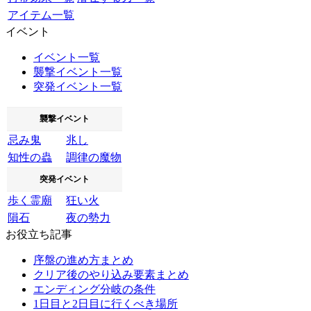
アイテム一覧
イベント
イベント一覧
襲撃イベント一覧
突発イベント一覧
襲撃イベント
忌み鬼
兆し
知性の蟲
調律の魔物
突発イベント
歩く霊廟
狂い火
隕石
夜の勢力
お役立ち記事
序盤の進め方まとめ
クリア後のやり込み要素まとめ
エンディング分岐の条件
1日目と2日目に行くべき場所