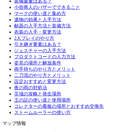
装備重量はある？
小壺商人のバザーでできること
マークの使い道と集め方
遺物の効果と入手方法
献器の入手方法と装備方法
衣装の入手・変更方法
2人プレイのやり方
引き継ぎ要素はある？
ジェスチャーの入手方法
プロダクトコードの入力方法
姿見の場所と解放条件
両手持ちのやり方とメリット
二刀流のやり方とメリット
設定おすすめと変更方法
夜の雨の対処法
災域の攻略と発生場所
王の証の使い道と使用場所
コレクターの看板の場所とおすすめ交換先
ストームルーラーの使い方
マップ情報