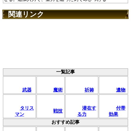
関連リンク
一覧記事
武器
魔術
祈祷
遺物
タリス
潜在す
付帯
戦技
マン
る力
効果
おすすめ記事