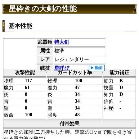
星砕きの大剣の性能
基本性能
武器種
特大剣
属性
標準
レア
レジェンダリー
戦技
星呼び
攻撃性能
ガードカット率
能力補正
117
100
B
物理
物理
筋力
61
47
D
魔力
魔力
技量
0
34
D
炎
炎
知力
0
34
-
雷
雷
信仰
0
34
-
聖
聖
神秘
100
48
致命
強度
付帯効果
星砕きの加護(二刀持ちした時、連撃の1段目で敵を引き寄
せる重力波が発生)