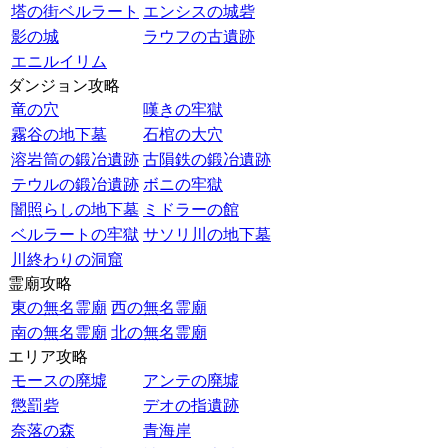
塔の街ベルラート
エンシスの城砦
影の城
ラウフの古遺跡
エニルイリム
ダンジョン攻略
竜の穴
嘆きの牢獄
霧谷の地下墓
石棺の大穴
溶岩筒の鍛冶遺跡
古隕鉄の鍛冶遺跡
テウルの鍛冶遺跡
ボニの牢獄
闇照らしの地下墓
ミドラーの館
ベルラートの牢獄
サソリ川の地下墓
川終わりの洞窟
霊廟攻略
東の無名霊廟
西の無名霊廟
南の無名霊廟
北の無名霊廟
エリア攻略
モースの廃墟
アンテの廃墟
懲罰砦
デオの指遺跡
奈落の森
青海岸