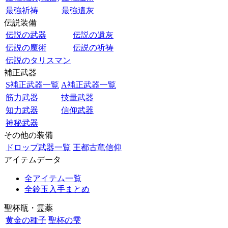
最強祈祷
最強遺灰
伝説装備
伝説の武器
伝説の遺灰
伝説の魔術
伝説の祈祷
伝説のタリスマン
補正武器
S補正武器一覧
A補正武器一覧
筋力武器
技量武器
知力武器
信仰武器
神秘武器
その他の装備
ドロップ武器一覧
王都古竜信仰
アイテムデータ
全アイテム一覧
全鈴玉入手まとめ
聖杯瓶・霊薬
黄金の種子
聖杯の雫