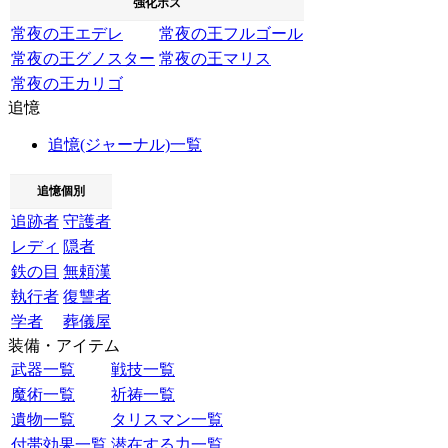
強化ボス
常夜の王エデレ
常夜の王フルゴール
常夜の王グノスター
常夜の王マリス
常夜の王カリゴ
追憶
追憶(ジャーナル)一覧
追憶個別
追跡者
守護者
レディ
隠者
鉄の目
無頼漢
執行者
復讐者
学者
葬儀屋
装備・アイテム
武器一覧
戦技一覧
魔術一覧
祈祷一覧
遺物一覧
タリスマン一覧
付帯効果一覧
潜在する力一覧