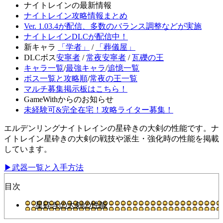
ナイトレインの最新情報
ナイトレイン攻略情報まとめ
Ver. 1.03.4が配信、多数のバランス調整などが実施
ナイトレインDLCが配信中！
新キャラ
「学者」
/
「葬儀屋」
DLCボス
安寧者
/
常夜安寧者
/
瓦礫の王
キャラ一覧
/
最強キャラ
/
追憶一覧
ボス一覧と攻略順
/
常夜の王一覧
マルチ募集掲示板はこちら！
GameWithからのお知らせ
未経験可&完全在宅！攻略ライター募集！
エルデンリングナイトレインの星砕きの大剣の性能です。ナ
イトレイン星砕きの大剣の戦技や派生・強化時の性能を掲載
しています。
▶武器一覧と入手方法
目次
星砕きの大剣の性能