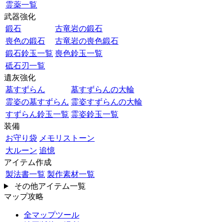
霊薬一覧
武器強化
鍛石
古竜岩の鍛石
喪色の鍛石
古竜岩の喪色鍛石
鍛石鈴玉一覧
喪色鈴玉一覧
砥石刃一覧
遺灰強化
墓すずらん
墓すずらんの大輪
霊姿の墓すずらん
霊姿すずらんの大輪
すずらん鈴玉一覧
霊姿鈴玉一覧
装備
お守り袋
メモリストーン
大ルーン
追憶
アイテム作成
製法書一覧
製作素材一覧
その他アイテム一覧
マップ攻略
全マップツール