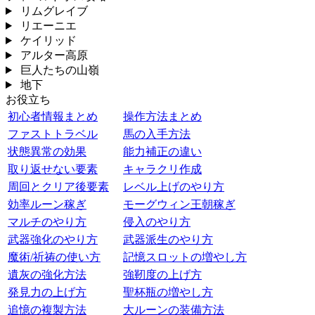
リムグレイブ
リエーニエ
ケイリッド
アルター高原
巨人たちの山嶺
地下
お役立ち
初心者情報まとめ
操作方法まとめ
ファストトラベル
馬の入手方法
状態異常の効果
能力補正の違い
取り返せない要素
キャラクリ作成
周回とクリア後要素
レベル上げのやり方
効率ルーン稼ぎ
モーグウィン王朝稼ぎ
マルチのやり方
侵入のやり方
武器強化のやり方
武器派生のやり方
魔術/祈祷の使い方
記憶スロットの増やし方
遺灰の強化方法
強靭度の上げ方
発見力の上げ方
聖杯瓶の増やし方
追憶の複製方法
大ルーンの装備方法