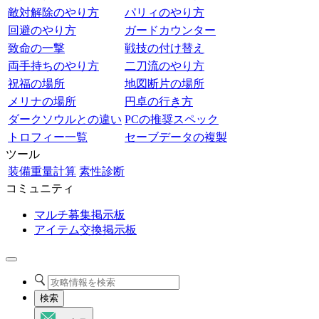
敵対解除のやり方
パリィのやり方
回避のやり方
ガードカウンター
致命の一撃
戦技の付け替え
両手持ちのやり方
二刀流のやり方
祝福の場所
地図断片の場所
メリナの場所
円卓の行き方
ダークソウルとの違い
PCの推奨スペック
トロフィー一覧
セーブデータの複製
ツール
装備重量計算
素性診断
コミュニティ
マルチ募集掲示板
アイテム交換掲示板
検索