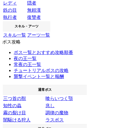
レディ
隠者
鉄の目
無頼漢
執行者
復讐者
スキル・アーツ
スキル一覧
アーツ一覧
ボス攻略
ボス一覧とおすすめ攻略順番
夜の王一覧
常夜の王一覧
チュートリアルボスの攻略
襲撃イベント一覧と報酬
通常ボス
三つ首の獣
喰らいつく顎
知性の蟲
兆し
霧の裂け目
調律の魔物
闇駆ける狩人
ラスボス