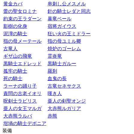
黄金カバ
串刺し公メスメル
蕾の聖女ロミナ
針の騎士レダと同志
約束の王ラダーン
暴竜ベール
影樹の化身
宿将ガイウス
泥濘の騎士
狂い火の王ミドラー
指の母メーテール
指の母ユミル卿
古竜人
焼炉のゴーレム
ギザ山の飛竜
霊炎竜
黒騎士エドレッド
黒騎士ガルー
孤牢の騎士
羅刹
死の騎士
血鬼の長
ラーナの踊り子
古竜セネサクス
責問の古老イオリ
嘆き人
呪剣士ラビリス
亜人の剣聖オンジ
亜人の女王マルガ
大赤熊ルガリア
大赤熊ラルバ
赤熊
坩堝の騎士デボニア
装備