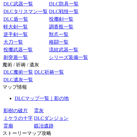
DLC武器一覧
DLC防具一覧
DLCタリスマン一覧
DLC戦技一覧
DLC盾一覧
投擲剣一覧
軽大剣一覧
調香瓶一覧
逆手剣一覧
獣爪一覧
大刀一覧
格闘一覧
投擲武器一覧
流紋武器一覧
刺突盾一覧
シリーズ装備一覧
魔術 / 祈祷 / 遺灰
DLC魔術一覧
DLC祈祷一覧
DLC遺灰一覧
マップ情報
DLCマップ一覧｜影の地
影樹の破片
霊灰
ミケラの十字
DLCダンジョン
霊廟
鍛冶遺跡
ストーリーマップ攻略