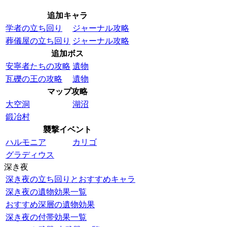
追加キャラ
学者の立ち回り
ジャーナル攻略
葬儀屋の立ち回り
ジャーナル攻略
追加ボス
安寧者たちの攻略
遺物
瓦礫の王の攻略
遺物
マップ攻略
大空洞
湖沼
鍛冶村
襲撃イベント
ハルモニア
カリゴ
グラディウス
深き夜
深き夜の立ち回りとおすすめキャラ
深き夜の遺物効果一覧
おすすめ深層の遺物効果
深き夜の付帯効果一覧