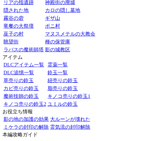
リアの指遺跡
神殿街の廃墟
隠された地
カロの隠し墓地
霧谷の砦
ギザ山
竜餐の大祭壇
ボニ村
巫子の村
マヌスメテルの大教会
眺望街
種の保管庫
ラバスの魔術師塔
影の城教区
アイテム
DLCアイテム一覧
霊薬一覧
DLC追憶一覧
鈴玉一覧
草売りの鈴玉
紐売りの鈴玉
カビ売りの鈴玉
脂売りの鈴玉
魔術技師の鈴玉
キノコ売りの鈴玉1
キノコ売りの鈴玉2
ユミルの鈴玉
お役立ち情報
影の地の加護の効果
大ルーンが壊れた
ミケラの封印の解除
霊気流の封印解除
本編攻略ガイド