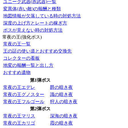
ユニーク武器(赤武器)一覧
変異体(赤い敵)の報酬と種類
地図情報が欠落している時の対処方法
深度の上げ方とレートの稼ぎ方
ボスが見えない時の対処方法
常夜の王(強化ボス)
常夜の王一覧
王の証の使い道とおすすめ交換先
コレクターの看板
地変の報酬一覧と出し方
おすすめ遺物
第1弾ボス
常夜の王エデレ
爵の暗き夜
常夜の王グノスター
識の暗き夜
常夜の王フルゴール
狩人の暗き夜
第2弾ボス
常夜の王マリス
深海の暗き夜
常夜の王カリゴ
霞の暗き夜