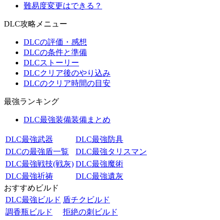
難易度変更はできる？
DLC攻略メニュー
DLCの評価・感想
DLCの条件と準備
DLCストーリー
DLCクリア後のやり込み
DLCのクリア時間の目安
最強ランキング
DLC最強装備装備まとめ
DLC最強武器
DLC最強防具
DLCの最強盾一覧
DLC最強タリスマン
DLC最強戦技(戦灰)
DLC最強魔術
DLC最強祈祷
DLC最強遺灰
おすすめビルド
DLC最強ビルド
盾チクビルド
調香瓶ビルド
拒絶の刺ビルド