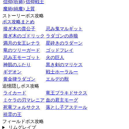
信仰(祈祷)
信仰戦士
魔術(純魔)
上質
ストーリーボス攻略
ボス攻略まとめ
接ぎ木の貴公子
忌み鬼マルギット
接ぎ木のゴドリック
ラダゴンの赤狼
満月の女王レナラ
星砕きのラダーン
竜のツリーガード
ゴッドフレイ
忌み王モーゴット
火の巨人
神肌のふたり
黒き剣のマリケス
ギデオン
戦士ホーラルー
黄金律ラダゴン
エルデの獣
追憶隠しボス攻略
ライカード
竜王プラキドサクス
ミケラの刃マレニア
血の君主モーグ
死竜フォルサクス
落とし子アステール
祖霊の王
フィールドボス攻略
リムグレイブ