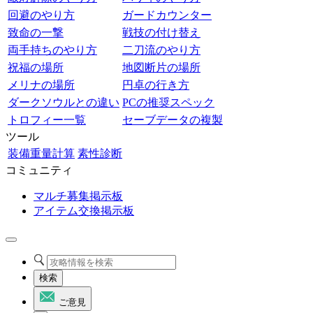
回避のやり方
ガードカウンター
致命の一撃
戦技の付け替え
両手持ちのやり方
二刀流のやり方
祝福の場所
地図断片の場所
メリナの場所
円卓の行き方
ダークソウルとの違い
PCの推奨スペック
トロフィー一覧
セーブデータの複製
ツール
装備重量計算
素性診断
コミュニティ
マルチ募集掲示板
アイテム交換掲示板
検索
ご意見