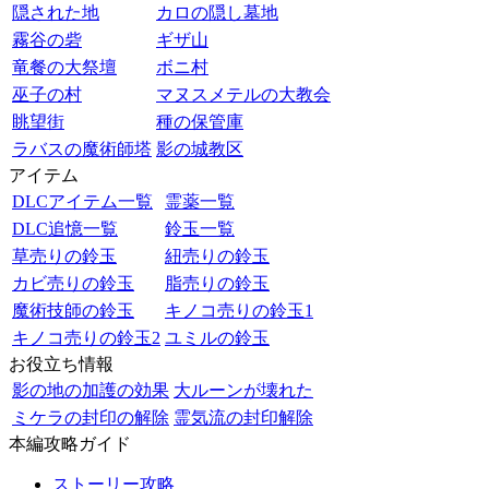
隠された地
カロの隠し墓地
霧谷の砦
ギザ山
竜餐の大祭壇
ボニ村
巫子の村
マヌスメテルの大教会
眺望街
種の保管庫
ラバスの魔術師塔
影の城教区
アイテム
DLCアイテム一覧
霊薬一覧
DLC追憶一覧
鈴玉一覧
草売りの鈴玉
紐売りの鈴玉
カビ売りの鈴玉
脂売りの鈴玉
魔術技師の鈴玉
キノコ売りの鈴玉1
キノコ売りの鈴玉2
ユミルの鈴玉
お役立ち情報
影の地の加護の効果
大ルーンが壊れた
ミケラの封印の解除
霊気流の封印解除
本編攻略ガイド
ストーリー攻略