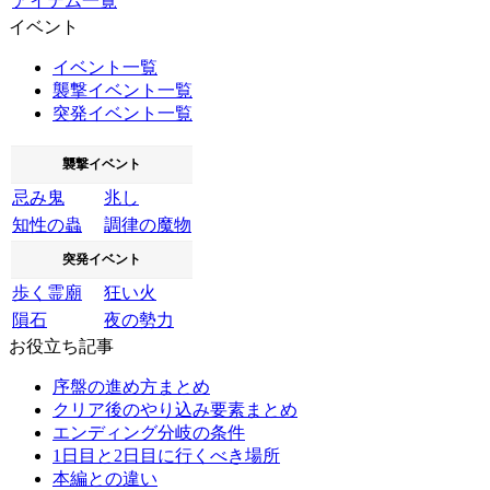
アイテム一覧
イベント
イベント一覧
襲撃イベント一覧
突発イベント一覧
襲撃イベント
忌み鬼
兆し
知性の蟲
調律の魔物
突発イベント
歩く霊廟
狂い火
隕石
夜の勢力
お役立ち記事
序盤の進め方まとめ
クリア後のやり込み要素まとめ
エンディング分岐の条件
1日目と2日目に行くべき場所
本編との違い