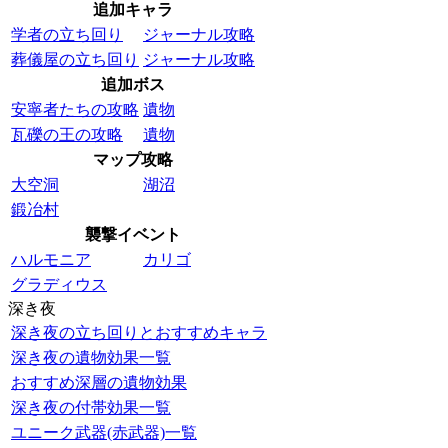
追加キャラ
学者の立ち回り
ジャーナル攻略
葬儀屋の立ち回り
ジャーナル攻略
追加ボス
安寧者たちの攻略
遺物
瓦礫の王の攻略
遺物
マップ攻略
大空洞
湖沼
鍛冶村
襲撃イベント
ハルモニア
カリゴ
グラディウス
深き夜
深き夜の立ち回りとおすすめキャラ
深き夜の遺物効果一覧
おすすめ深層の遺物効果
深き夜の付帯効果一覧
ユニーク武器(赤武器)一覧