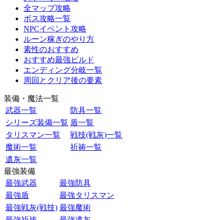
全マップ攻略
ボス攻略一覧
NPCイベント攻略
ルーン稼ぎのやり方
素性のおすすめ
おすすめ最強ビルド
エンディング分岐一覧
周回とクリア後の要素
装備・魔法一覧
武器一覧
防具一覧
シリーズ装備一覧
盾一覧
タリスマン一覧
戦技(戦灰)一覧
魔術一覧
祈祷一覧
遺灰一覧
最強装備
最強武器
最強防具
最強盾
最強タリスマン
最強戦灰(戦技)
最強魔術
最強祈祷
最強遺灰