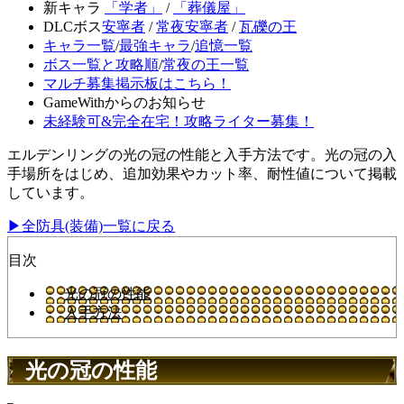
新キャラ
「学者」
/
「葬儀屋」
DLCボス
安寧者
/
常夜安寧者
/
瓦礫の王
キャラ一覧
/
最強キャラ
/
追憶一覧
ボス一覧と攻略順
/
常夜の王一覧
マルチ募集掲示板はこちら！
GameWithからのお知らせ
未経験可&完全在宅！攻略ライター募集！
エルデンリングの光の冠の性能と入手方法です。光の冠の入
手場所をはじめ、追加効果やカット率、耐性値について掲載
しています。
▶全防具(装備)一覧に戻る
目次
光の冠の性能
入手方法
光の冠の性能