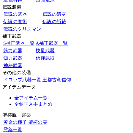
伝説装備
伝説の武器
伝説の遺灰
伝説の魔術
伝説の祈祷
伝説のタリスマン
補正武器
S補正武器一覧
A補正武器一覧
筋力武器
技量武器
知力武器
信仰武器
神秘武器
その他の装備
ドロップ武器一覧
王都古竜信仰
アイテムデータ
全アイテム一覧
全鈴玉入手まとめ
聖杯瓶・霊薬
黄金の種子
聖杯の雫
霊薬一覧