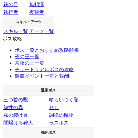
鉄の目
無頼漢
執行者
復讐者
スキル・アーツ
スキル一覧
アーツ一覧
ボス攻略
ボス一覧とおすすめ攻略順番
夜の王一覧
常夜の王一覧
チュートリアルボスの攻略
襲撃イベント一覧と報酬
通常ボス
三つ首の獣
喰らいつく顎
知性の蟲
兆し
霧の裂け目
調律の魔物
闇駆ける狩人
ラスボス
強化ボス