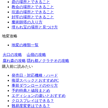
砦の場所とできること
教会の場所とできること
坑道の場所とできること
封牢の場所とできること
魔術師塔の入り方
埋もれ宝の場所と見つけ方
地変攻略
地変の種類一覧
火口の攻略
山嶺の攻略
腐れ森の攻略
隠れ都ノクラテオの攻略
購入前に読みたい
発売日・対応機種・ハード
推奨スペックとおすすめPC
事前ダウンロードのやり方
予約特典と値段まとめ
エディションの違いとおすすめ
クロスプレイはできる？
難易度変更はできる？