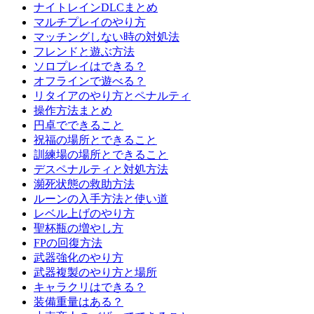
ナイトレインDLCまとめ
マルチプレイのやり方
マッチングしない時の対処法
フレンドと遊ぶ方法
ソロプレイはできる？
オフラインで遊べる？
リタイアのやり方とペナルティ
操作方法まとめ
円卓でできること
祝福の場所とできること
訓練場の場所とできること
デスペナルティと対処方法
瀕死状態の救助方法
ルーンの入手方法と使い道
レベル上げのやり方
聖杯瓶の増やし方
FPの回復方法
武器強化のやり方
武器複製のやり方と場所
キャラクリはできる？
装備重量はある？