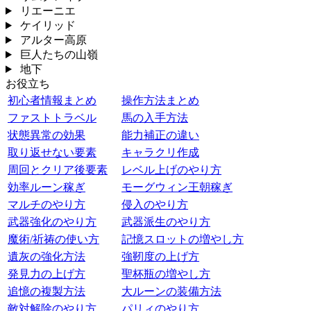
リエーニエ
ケイリッド
アルター高原
巨人たちの山嶺
地下
お役立ち
初心者情報まとめ
操作方法まとめ
ファストトラベル
馬の入手方法
状態異常の効果
能力補正の違い
取り返せない要素
キャラクリ作成
周回とクリア後要素
レベル上げのやり方
効率ルーン稼ぎ
モーグウィン王朝稼ぎ
マルチのやり方
侵入のやり方
武器強化のやり方
武器派生のやり方
魔術/祈祷の使い方
記憶スロットの増やし方
遺灰の強化方法
強靭度の上げ方
発見力の上げ方
聖杯瓶の増やし方
追憶の複製方法
大ルーンの装備方法
敵対解除のやり方
パリィのやり方