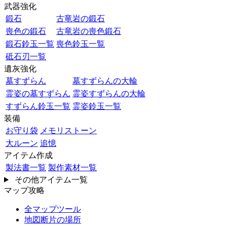
武器強化
鍛石
古竜岩の鍛石
喪色の鍛石
古竜岩の喪色鍛石
鍛石鈴玉一覧
喪色鈴玉一覧
砥石刃一覧
遺灰強化
墓すずらん
墓すずらんの大輪
霊姿の墓すずらん
霊姿すずらんの大輪
すずらん鈴玉一覧
霊姿鈴玉一覧
装備
お守り袋
メモリストーン
大ルーン
追憶
アイテム作成
製法書一覧
製作素材一覧
その他アイテム一覧
マップ攻略
全マップツール
地図断片の場所