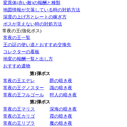
変異体(赤い敵)の報酬と種類
地図情報が欠落している時の対処方法
深度の上げ方とレートの稼ぎ方
ボスが見えない時の対処方法
常夜の王(強化ボス)
常夜の王一覧
王の証の使い道とおすすめ交換先
コレクターの看板
地変の報酬一覧と出し方
おすすめ遺物
第1弾ボス
常夜の王エデレ
爵の暗き夜
常夜の王グノスター
識の暗き夜
常夜の王フルゴール
狩人の暗き夜
第2弾ボス
常夜の王マリス
深海の暗き夜
常夜の王カリゴ
霞の暗き夜
常夜の王リブラ
魔の暗き夜