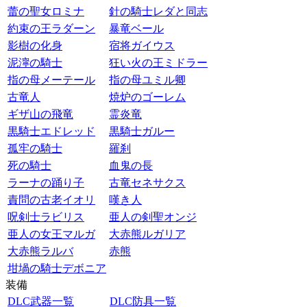
蕾の聖女ロミナ
針の騎士レダと同志
約束の王ラダーン
暴竜ベール
影樹の化身
宿将ガイウス
泥濘の騎士
狂い火の王ミドラー
指の母メーテール
指の母ユミル卿
古竜人
焼炉のゴーレム
ギザ山の飛竜
霊炎竜
黒騎士エドレッド
黒騎士ガルー
孤牢の騎士
羅刹
死の騎士
血鬼の長
ラーナの踊り子
古竜セネサクス
責問の古老イオリ
嘆き人
呪剣士ラビリス
亜人の剣聖オンジ
亜人の女王マルガ
大赤熊ルガリア
大赤熊ラルバ
赤熊
坩堝の騎士デボニア
装備
DLC武器一覧
DLC防具一覧