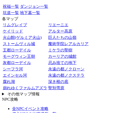
祝福一覧
ダンジョン一覧
坑道一覧
地下墓一覧
各マップ
リムグレイブ
リエーニエ
ケイリッド
アルター高原
火山館(ゲルミア火山)
巨人たちの山嶺
ストームヴィル城
魔術学院レアルカリア
王都ローデイル
ミケラの聖樹
モーグウィン王朝
カーリアの城館
灰都ローデイル
忌み捨ての地下
シーフラ河
永遠の都ノクローン
エインセル河
永遠の都ノクステラ
腐れ湖
深き根の底
崩れゆくファルムアズラ
聖別雪原
その他マップ情報
NPC攻略
全NPCイベント攻略