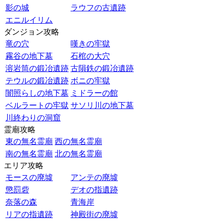
影の城
ラウフの古遺跡
エニルイリム
ダンジョン攻略
竜の穴
嘆きの牢獄
霧谷の地下墓
石棺の大穴
溶岩筒の鍛冶遺跡
古隕鉄の鍛冶遺跡
テウルの鍛冶遺跡
ボニの牢獄
闇照らしの地下墓
ミドラーの館
ベルラートの牢獄
サソリ川の地下墓
川終わりの洞窟
霊廟攻略
東の無名霊廟
西の無名霊廟
南の無名霊廟
北の無名霊廟
エリア攻略
モースの廃墟
アンテの廃墟
懲罰砦
デオの指遺跡
奈落の森
青海岸
リアの指遺跡
神殿街の廃墟