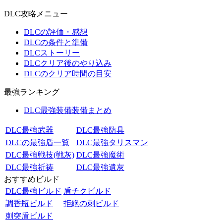
DLC攻略メニュー
DLCの評価・感想
DLCの条件と準備
DLCストーリー
DLCクリア後のやり込み
DLCのクリア時間の目安
最強ランキング
DLC最強装備装備まとめ
DLC最強武器
DLC最強防具
DLCの最強盾一覧
DLC最強タリスマン
DLC最強戦技(戦灰)
DLC最強魔術
DLC最強祈祷
DLC最強遺灰
おすすめビルド
DLC最強ビルド
盾チクビルド
調香瓶ビルド
拒絶の刺ビルド
刺突盾ビルド