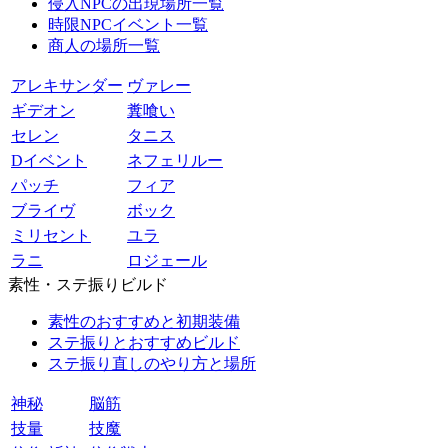
侵入NPCの出現場所一覧
時限NPCイベント一覧
商人の場所一覧
アレキサンダー
ヴァレー
ギデオン
糞喰い
セレン
タニス
Dイベント
ネフェリルー
パッチ
フィア
ブライヴ
ボック
ミリセント
ユラ
ラニ
ロジェール
素性・ステ振りビルド
素性のおすすめと初期装備
ステ振りとおすすめビルド
ステ振り直しのやり方と場所
神秘
脳筋
技量
技魔