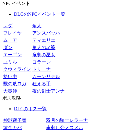
NPCイベント
DLCのNPCイベント一覧
レダ
角人
フレイヤ
アンスバッハ
ムーア
ティエリエ
ダン
角人の老婆
エーゴン
竜餐の巫女
ユミル
ヨラーン
クウィライン
トリーナ
拾い虫
ムーンリデル
獣の爪ロガ
狂える手
大壺師
夜の剣士アンナ
ボス攻略
DLCのボス一覧
神獣獅子舞
双月の騎士レラーナ
黄金カバ
串刺し公メスメル