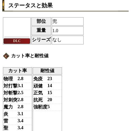
ステータスと効果
部位
兜
重量
1.0
シリーズ
なし
DLC
カット率と耐性値
カット率
耐性値
2.8
23
物理
免疫
3.1
14
対打撃
頑健
2.5
15
対斬撃
正気
2.8
20
対刺突
抗死
2.8
5
魔力
強靭度
3.1
炎
3.4
雷
3.4
聖