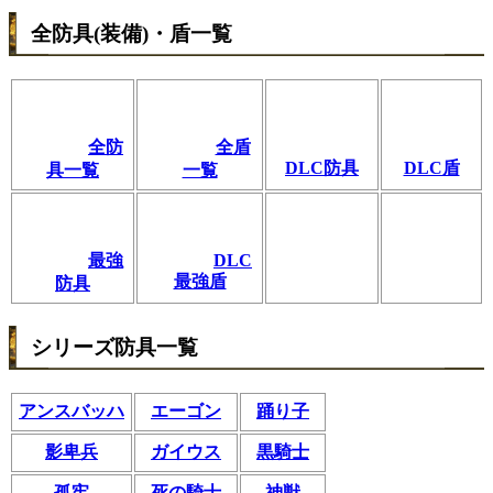
全防具(装備)・盾一覧
全防
全盾
DLC防具
DLC盾
具一覧
一覧
最強
DLC
最強盾
防具
シリーズ防具一覧
アンスバッハ
エーゴン
踊り子
影卑兵
ガイウス
黒騎士
孤牢
死の騎士
神獣