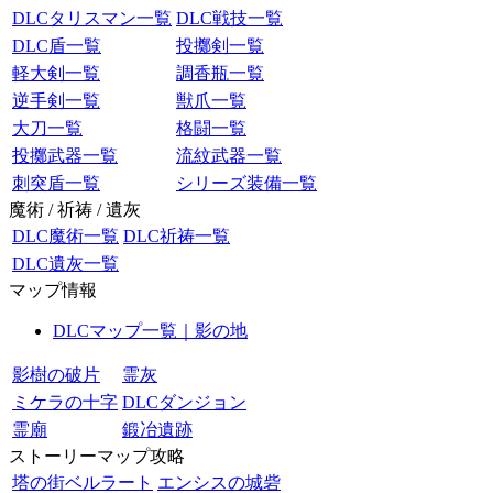
DLCタリスマン一覧
DLC戦技一覧
DLC盾一覧
投擲剣一覧
軽大剣一覧
調香瓶一覧
逆手剣一覧
獣爪一覧
大刀一覧
格闘一覧
投擲武器一覧
流紋武器一覧
刺突盾一覧
シリーズ装備一覧
魔術 / 祈祷 / 遺灰
DLC魔術一覧
DLC祈祷一覧
DLC遺灰一覧
マップ情報
DLCマップ一覧｜影の地
影樹の破片
霊灰
ミケラの十字
DLCダンジョン
霊廟
鍛冶遺跡
ストーリーマップ攻略
塔の街ベルラート
エンシスの城砦