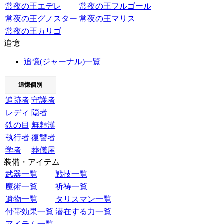
常夜の王エデレ
常夜の王フルゴール
常夜の王グノスター
常夜の王マリス
常夜の王カリゴ
追憶
追憶(ジャーナル)一覧
追憶個別
追跡者
守護者
レディ
隠者
鉄の目
無頼漢
執行者
復讐者
学者
葬儀屋
装備・アイテム
武器一覧
戦技一覧
魔術一覧
祈祷一覧
遺物一覧
タリスマン一覧
付帯効果一覧
潜在する力一覧