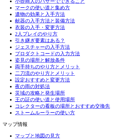
小壺商人のバザーでできること
マークの使い道と集め方
遺物の効果と入手方法
献器の入手方法と装備方法
衣装の入手・変更方法
2人プレイのやり方
引き継ぎ要素はある？
ジェスチャーの入手方法
プロダクトコードの入力方法
姿見の場所と解放条件
両手持ちのやり方とメリット
二刀流のやり方とメリット
設定おすすめと変更方法
夜の雨の対処法
災域の攻略と発生場所
王の証の使い道と使用場所
コレクターの看板の場所とおすすめ交換先
ストームルーラーの使い方
マップ情報
マップと地図の見方