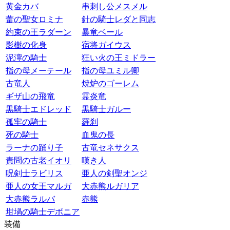
黄金カバ
串刺し公メスメル
蕾の聖女ロミナ
針の騎士レダと同志
約束の王ラダーン
暴竜ベール
影樹の化身
宿将ガイウス
泥濘の騎士
狂い火の王ミドラー
指の母メーテール
指の母ユミル卿
古竜人
焼炉のゴーレム
ギザ山の飛竜
霊炎竜
黒騎士エドレッド
黒騎士ガルー
孤牢の騎士
羅刹
死の騎士
血鬼の長
ラーナの踊り子
古竜セネサクス
責問の古老イオリ
嘆き人
呪剣士ラビリス
亜人の剣聖オンジ
亜人の女王マルガ
大赤熊ルガリア
大赤熊ラルバ
赤熊
坩堝の騎士デボニア
装備