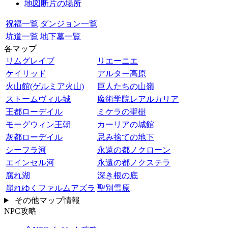
地図断片の場所
祝福一覧
ダンジョン一覧
坑道一覧
地下墓一覧
各マップ
リムグレイブ
リエーニエ
ケイリッド
アルター高原
火山館(ゲルミア火山)
巨人たちの山嶺
ストームヴィル城
魔術学院レアルカリア
王都ローデイル
ミケラの聖樹
モーグウィン王朝
カーリアの城館
灰都ローデイル
忌み捨ての地下
シーフラ河
永遠の都ノクローン
エインセル河
永遠の都ノクステラ
腐れ湖
深き根の底
崩れゆくファルムアズラ
聖別雪原
その他マップ情報
NPC攻略