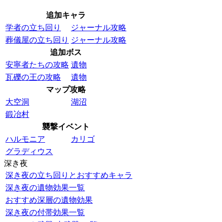
追加キャラ
学者の立ち回り
ジャーナル攻略
葬儀屋の立ち回り
ジャーナル攻略
追加ボス
安寧者たちの攻略
遺物
瓦礫の王の攻略
遺物
マップ攻略
大空洞
湖沼
鍛冶村
襲撃イベント
ハルモニア
カリゴ
グラディウス
深き夜
深き夜の立ち回りとおすすめキャラ
深き夜の遺物効果一覧
おすすめ深層の遺物効果
深き夜の付帯効果一覧