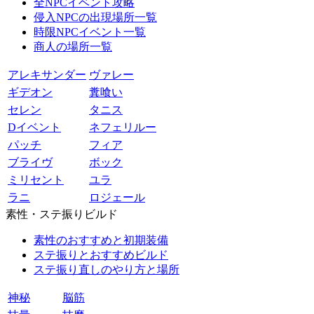
全NPCイベント攻略
侵入NPCの出現場所一覧
時限NPCイベント一覧
商人の場所一覧
アレキサンダー
ヴァレー
ギデオン
糞喰い
セレン
タニス
Dイベント
ネフェリルー
パッチ
フィア
ブライヴ
ボック
ミリセント
ユラ
ラニ
ロジェール
素性・ステ振りビルド
素性のおすすめと初期装備
ステ振りとおすすめビルド
ステ振り直しのやり方と場所
神秘
脳筋