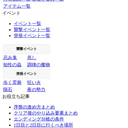
アイテム一覧
イベント
イベント一覧
襲撃イベント一覧
突発イベント一覧
襲撃イベント
忌み鬼
兆し
知性の蟲
調律の魔物
突発イベント
歩く霊廟
狂い火
隕石
夜の勢力
お役立ち記事
序盤の進め方まとめ
クリア後のやり込み要素まとめ
エンディング分岐の条件
1日目と2日目に行くべき場所