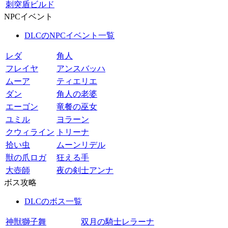
刺突盾ビルド
NPCイベント
DLCのNPCイベント一覧
レダ
角人
フレイヤ
アンスバッハ
ムーア
ティエリエ
ダン
角人の老婆
エーゴン
竜餐の巫女
ユミル
ヨラーン
クウィライン
トリーナ
拾い虫
ムーンリデル
獣の爪ロガ
狂える手
大壺師
夜の剣士アンナ
ボス攻略
DLCのボス一覧
神獣獅子舞
双月の騎士レラーナ