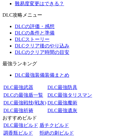
難易度変更はできる？
DLC攻略メニュー
DLCの評価・感想
DLCの条件と準備
DLCストーリー
DLCクリア後のやり込み
DLCのクリア時間の目安
最強ランキング
DLC最強装備装備まとめ
DLC最強武器
DLC最強防具
DLCの最強盾一覧
DLC最強タリスマン
DLC最強戦技(戦灰)
DLC最強魔術
DLC最強祈祷
DLC最強遺灰
おすすめビルド
DLC最強ビルド
盾チクビルド
調香瓶ビルド
拒絶の刺ビルド