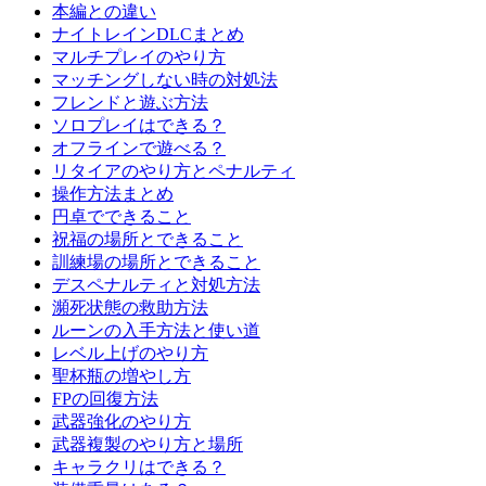
本編との違い
ナイトレインDLCまとめ
マルチプレイのやり方
マッチングしない時の対処法
フレンドと遊ぶ方法
ソロプレイはできる？
オフラインで遊べる？
リタイアのやり方とペナルティ
操作方法まとめ
円卓でできること
祝福の場所とできること
訓練場の場所とできること
デスペナルティと対処方法
瀕死状態の救助方法
ルーンの入手方法と使い道
レベル上げのやり方
聖杯瓶の増やし方
FPの回復方法
武器強化のやり方
武器複製のやり方と場所
キャラクリはできる？