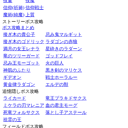
技量
技魔
信仰(祈祷)
信仰戦士
魔術(純魔)
上質
ストーリーボス攻略
ボス攻略まとめ
接ぎ木の貴公子
忌み鬼マルギット
接ぎ木のゴドリック
ラダゴンの赤狼
満月の女王レナラ
星砕きのラダーン
竜のツリーガード
ゴッドフレイ
忌み王モーゴット
火の巨人
神肌のふたり
黒き剣のマリケス
ギデオン
戦士ホーラルー
黄金律ラダゴン
エルデの獣
追憶隠しボス攻略
ライカード
竜王プラキドサクス
ミケラの刃マレニア
血の君主モーグ
死竜フォルサクス
落とし子アステール
祖霊の王
フィールドボス攻略