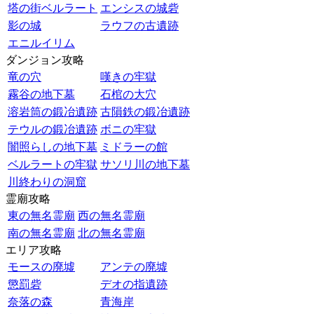
塔の街ベルラート
エンシスの城砦
影の城
ラウフの古遺跡
エニルイリム
ダンジョン攻略
竜の穴
嘆きの牢獄
霧谷の地下墓
石棺の大穴
溶岩筒の鍛冶遺跡
古隕鉄の鍛冶遺跡
テウルの鍛冶遺跡
ボニの牢獄
闇照らしの地下墓
ミドラーの館
ベルラートの牢獄
サソリ川の地下墓
川終わりの洞窟
霊廟攻略
東の無名霊廟
西の無名霊廟
南の無名霊廟
北の無名霊廟
エリア攻略
モースの廃墟
アンテの廃墟
懲罰砦
デオの指遺跡
奈落の森
青海岸