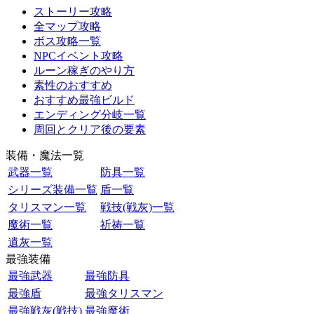
ストーリー攻略
全マップ攻略
ボス攻略一覧
NPCイベント攻略
ルーン稼ぎのやり方
素性のおすすめ
おすすめ最強ビルド
エンディング分岐一覧
周回とクリア後の要素
装備・魔法一覧
武器一覧
防具一覧
シリーズ装備一覧
盾一覧
タリスマン一覧
戦技(戦灰)一覧
魔術一覧
祈祷一覧
遺灰一覧
最強装備
最強武器
最強防具
最強盾
最強タリスマン
最強戦灰(戦技)
最強魔術