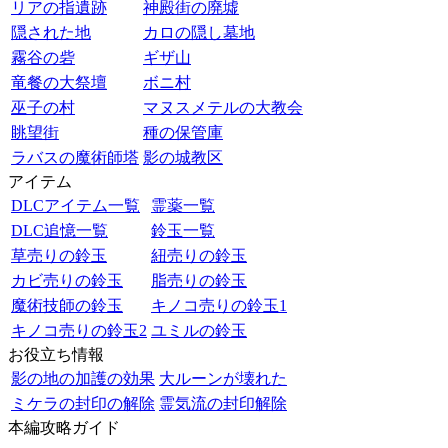
リアの指遺跡
神殿街の廃墟
隠された地
カロの隠し墓地
霧谷の砦
ギザ山
竜餐の大祭壇
ボニ村
巫子の村
マヌスメテルの大教会
眺望街
種の保管庫
ラバスの魔術師塔
影の城教区
アイテム
DLCアイテム一覧
霊薬一覧
DLC追憶一覧
鈴玉一覧
草売りの鈴玉
紐売りの鈴玉
カビ売りの鈴玉
脂売りの鈴玉
魔術技師の鈴玉
キノコ売りの鈴玉1
キノコ売りの鈴玉2
ユミルの鈴玉
お役立ち情報
影の地の加護の効果
大ルーンが壊れた
ミケラの封印の解除
霊気流の封印解除
本編攻略ガイド