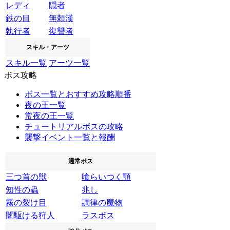
レディ
隠者
鉄の目
無頼漢
執行者
復讐者
スキル・アーツ
スキル一覧
アーツ一覧
ボス攻略
ボス一覧とおすすめ攻略順番
夜の王一覧
常夜の王一覧
チュートリアルボスの攻略
襲撃イベント一覧と報酬
通常ボス
三つ首の獣
喰らいつく顎
知性の蟲
兆し
霧の裂け目
調律の魔物
闇駆ける狩人
ラスボス