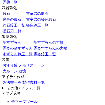
霊薬一覧
武器強化
鍛石
古竜岩の鍛石
喪色の鍛石
古竜岩の喪色鍛石
鍛石鈴玉一覧
喪色鈴玉一覧
砥石刃一覧
遺灰強化
墓すずらん
墓すずらんの大輪
霊姿の墓すずらん
霊姿すずらんの大輪
すずらん鈴玉一覧
霊姿鈴玉一覧
装備
お守り袋
メモリストーン
大ルーン
追憶
アイテム作成
製法書一覧
製作素材一覧
その他アイテム一覧
マップ攻略
全マップツール