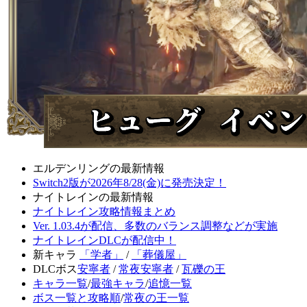
エルデンリングの最新情報
Switch2版が2026年8/28(金)に発売決定！
ナイトレインの最新情報
ナイトレイン攻略情報まとめ
Ver. 1.03.4が配信、多数のバランス調整などが実施
ナイトレインDLCが配信中！
新キャラ
「学者」
/
「葬儀屋」
DLCボス
安寧者
/
常夜安寧者
/
瓦礫の王
キャラ一覧
/
最強キャラ
/
追憶一覧
ボス一覧と攻略順
/
常夜の王一覧