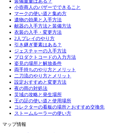
装備重量はある？
小壺商人のバザーでできること
マークの使い道と集め方
遺物の効果と入手方法
献器の入手方法と装備方法
衣装の入手・変更方法
2人プレイのやり方
引き継ぎ要素はある？
ジェスチャーの入手方法
プロダクトコードの入力方法
姿見の場所と解放条件
両手持ちのやり方とメリット
二刀流のやり方とメリット
設定おすすめと変更方法
夜の雨の対処法
災域の攻略と発生場所
王の証の使い道と使用場所
コレクターの看板の場所とおすすめ交換先
ストームルーラーの使い方
マップ情報