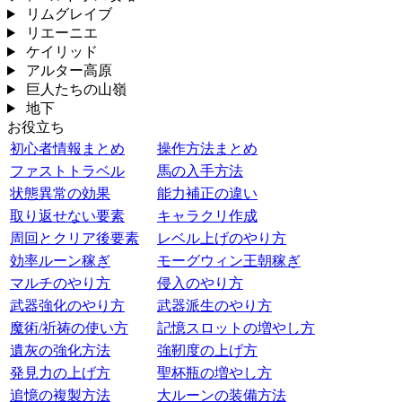
リムグレイブ
リエーニエ
ケイリッド
アルター高原
巨人たちの山嶺
地下
お役立ち
初心者情報まとめ
操作方法まとめ
ファストトラベル
馬の入手方法
状態異常の効果
能力補正の違い
取り返せない要素
キャラクリ作成
周回とクリア後要素
レベル上げのやり方
効率ルーン稼ぎ
モーグウィン王朝稼ぎ
マルチのやり方
侵入のやり方
武器強化のやり方
武器派生のやり方
魔術/祈祷の使い方
記憶スロットの増やし方
遺灰の強化方法
強靭度の上げ方
発見力の上げ方
聖杯瓶の増やし方
追憶の複製方法
大ルーンの装備方法