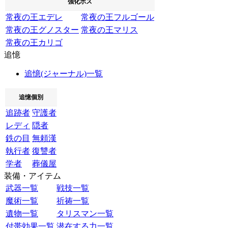
強化ボス
常夜の王エデレ
常夜の王フルゴール
常夜の王グノスター
常夜の王マリス
常夜の王カリゴ
追憶
追憶(ジャーナル)一覧
追憶個別
追跡者
守護者
レディ
隠者
鉄の目
無頼漢
執行者
復讐者
学者
葬儀屋
装備・アイテム
武器一覧
戦技一覧
魔術一覧
祈祷一覧
遺物一覧
タリスマン一覧
付帯効果一覧
潜在する力一覧