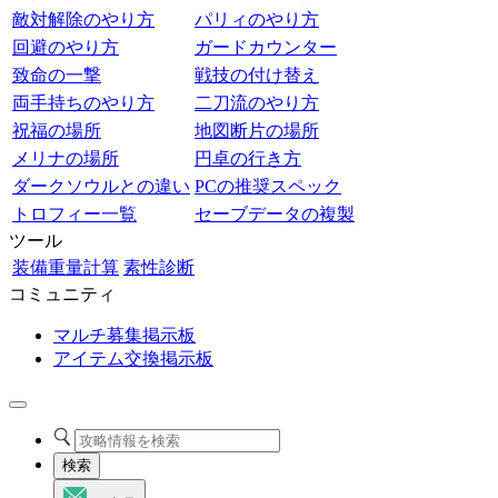
敵対解除のやり方
パリィのやり方
回避のやり方
ガードカウンター
致命の一撃
戦技の付け替え
両手持ちのやり方
二刀流のやり方
祝福の場所
地図断片の場所
メリナの場所
円卓の行き方
ダークソウルとの違い
PCの推奨スペック
トロフィー一覧
セーブデータの複製
ツール
装備重量計算
素性診断
コミュニティ
マルチ募集掲示板
アイテム交換掲示板
検索