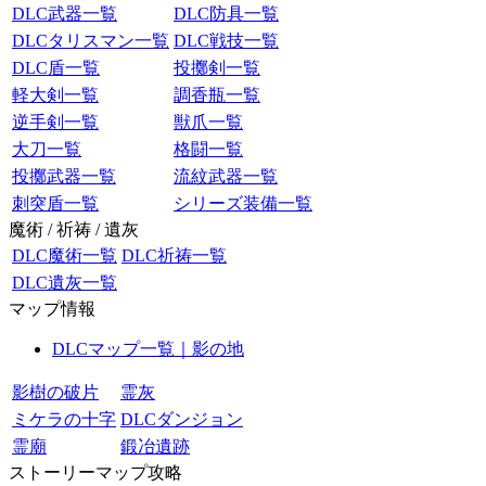
DLC武器一覧
DLC防具一覧
DLCタリスマン一覧
DLC戦技一覧
DLC盾一覧
投擲剣一覧
軽大剣一覧
調香瓶一覧
逆手剣一覧
獣爪一覧
大刀一覧
格闘一覧
投擲武器一覧
流紋武器一覧
刺突盾一覧
シリーズ装備一覧
魔術 / 祈祷 / 遺灰
DLC魔術一覧
DLC祈祷一覧
DLC遺灰一覧
マップ情報
DLCマップ一覧｜影の地
影樹の破片
霊灰
ミケラの十字
DLCダンジョン
霊廟
鍛冶遺跡
ストーリーマップ攻略