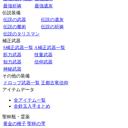
最強祈祷
最強遺灰
伝説装備
伝説の武器
伝説の遺灰
伝説の魔術
伝説の祈祷
伝説のタリスマン
補正武器
S補正武器一覧
A補正武器一覧
筋力武器
技量武器
知力武器
信仰武器
神秘武器
その他の装備
ドロップ武器一覧
王都古竜信仰
アイテムデータ
全アイテム一覧
全鈴玉入手まとめ
聖杯瓶・霊薬
黄金の種子
聖杯の雫