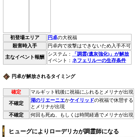
初登場エリア
円卓
の大祝福
殺害時入手
円卓内で攻撃はできないため入手不可
システム：
「調霊(遺灰強化)」が解放
主なイベント報酬
イベント：
ネフェリルーの生存条件
円卓が解放されるタイミング
確定
マルギット戦後に祝福にふれるとメリナが出現
湖のリエーニエ
か
ケイリッド
の祝福で休憩する
不確定
とメリナが出現
不確定
何回も死ぬ、もしくは時間経過でメリナが出現
ヒューグによりローデリカが調霊師になる