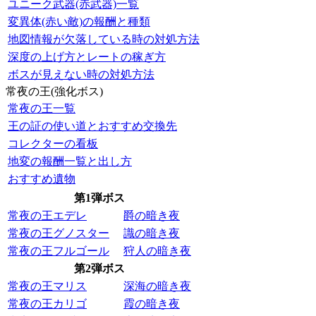
ユニーク武器(赤武器)一覧
変異体(赤い敵)の報酬と種類
地図情報が欠落している時の対処方法
深度の上げ方とレートの稼ぎ方
ボスが見えない時の対処方法
常夜の王(強化ボス)
常夜の王一覧
王の証の使い道とおすすめ交換先
コレクターの看板
地変の報酬一覧と出し方
おすすめ遺物
第1弾ボス
常夜の王エデレ
爵の暗き夜
常夜の王グノスター
識の暗き夜
常夜の王フルゴール
狩人の暗き夜
第2弾ボス
常夜の王マリス
深海の暗き夜
常夜の王カリゴ
霞の暗き夜