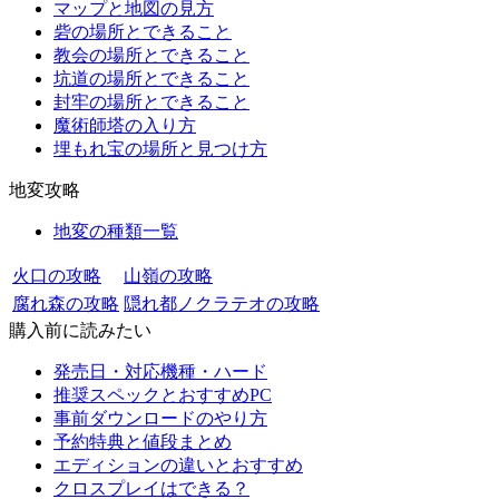
マップと地図の見方
砦の場所とできること
教会の場所とできること
坑道の場所とできること
封牢の場所とできること
魔術師塔の入り方
埋もれ宝の場所と見つけ方
地変攻略
地変の種類一覧
火口の攻略
山嶺の攻略
腐れ森の攻略
隠れ都ノクラテオの攻略
購入前に読みたい
発売日・対応機種・ハード
推奨スペックとおすすめPC
事前ダウンロードのやり方
予約特典と値段まとめ
エディションの違いとおすすめ
クロスプレイはできる？