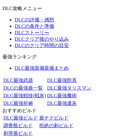
DLC攻略メニュー
DLCの評価・感想
DLCの条件と準備
DLCストーリー
DLCクリア後のやり込み
DLCのクリア時間の目安
最強ランキング
DLC最強装備装備まとめ
DLC最強武器
DLC最強防具
DLCの最強盾一覧
DLC最強タリスマン
DLC最強戦技(戦灰)
DLC最強魔術
DLC最強祈祷
DLC最強遺灰
おすすめビルド
DLC最強ビルド
盾チクビルド
調香瓶ビルド
拒絶の刺ビルド
刺突盾ビルド