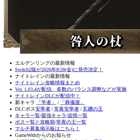
エルデンリングの最新情報
Switch2版が2026年8/28(金)に発売決定！
ナイトレインの最新情報
ナイトレイン攻略情報まとめ
Ver. 1.03.4が配信、多数のバランス調整などが実施
ナイトレインDLCが配信中！
新キャラ
「学者」
/
「葬儀屋」
DLCボス
安寧者
/
常夜安寧者
/
瓦礫の王
キャラ一覧
/
最強キャラ
/
追憶一覧
ボス一覧と攻略順
/
常夜の王一覧
マルチ募集掲示板はこちら！
GameWithからのお知らせ