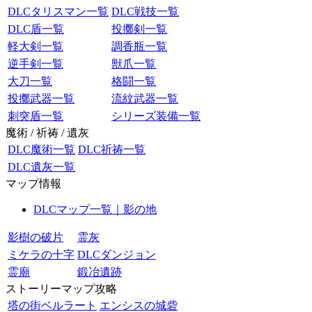
DLCタリスマン一覧
DLC戦技一覧
DLC盾一覧
投擲剣一覧
軽大剣一覧
調香瓶一覧
逆手剣一覧
獣爪一覧
大刀一覧
格闘一覧
投擲武器一覧
流紋武器一覧
刺突盾一覧
シリーズ装備一覧
魔術 / 祈祷 / 遺灰
DLC魔術一覧
DLC祈祷一覧
DLC遺灰一覧
マップ情報
DLCマップ一覧｜影の地
影樹の破片
霊灰
ミケラの十字
DLCダンジョン
霊廟
鍛冶遺跡
ストーリーマップ攻略
塔の街ベルラート
エンシスの城砦