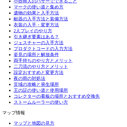
小壺商人のバザーでできること
マークの使い道と集め方
遺物の効果と入手方法
献器の入手方法と装備方法
衣装の入手・変更方法
2人プレイのやり方
引き継ぎ要素はある？
ジェスチャーの入手方法
プロダクトコードの入力方法
姿見の場所と解放条件
両手持ちのやり方とメリット
二刀流のやり方とメリット
設定おすすめと変更方法
夜の雨の対処法
災域の攻略と発生場所
王の証の使い道と使用場所
コレクターの看板の場所とおすすめ交換先
ストームルーラーの使い方
マップ情報
マップと地図の見方