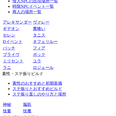
侵入NPCの出現場所一覧
時限NPCイベント一覧
商人の場所一覧
アレキサンダー
ヴァレー
ギデオン
糞喰い
セレン
タニス
Dイベント
ネフェリルー
パッチ
フィア
ブライヴ
ボック
ミリセント
ユラ
ラニ
ロジェール
素性・ステ振りビルド
素性のおすすめと初期装備
ステ振りとおすすめビルド
ステ振り直しのやり方と場所
神秘
脳筋
技量
技魔