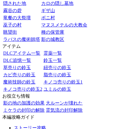
隠された地
カロの隠し墓地
霧谷の砦
ギザ山
竜餐の大祭壇
ボニ村
巫子の村
マヌスメテルの大教会
眺望街
種の保管庫
ラバスの魔術師塔
影の城教区
アイテム
DLCアイテム一覧
霊薬一覧
DLC追憶一覧
鈴玉一覧
草売りの鈴玉
紐売りの鈴玉
カビ売りの鈴玉
脂売りの鈴玉
魔術技師の鈴玉
キノコ売りの鈴玉1
キノコ売りの鈴玉2
ユミルの鈴玉
お役立ち情報
影の地の加護の効果
大ルーンが壊れた
ミケラの封印の解除
霊気流の封印解除
本編攻略ガイド
ストーリー攻略