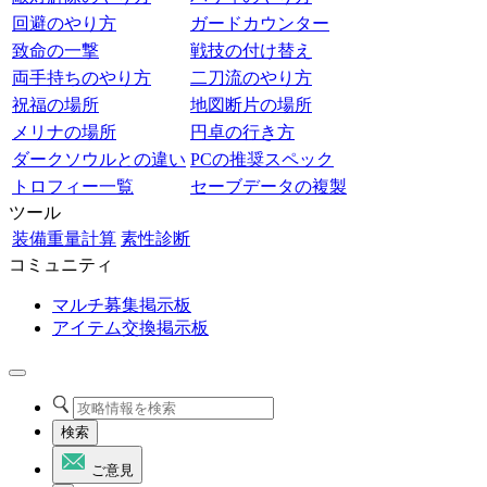
回避のやり方
ガードカウンター
致命の一撃
戦技の付け替え
両手持ちのやり方
二刀流のやり方
祝福の場所
地図断片の場所
メリナの場所
円卓の行き方
ダークソウルとの違い
PCの推奨スペック
トロフィー一覧
セーブデータの複製
ツール
装備重量計算
素性診断
コミュニティ
マルチ募集掲示板
アイテム交換掲示板
検索
ご意見