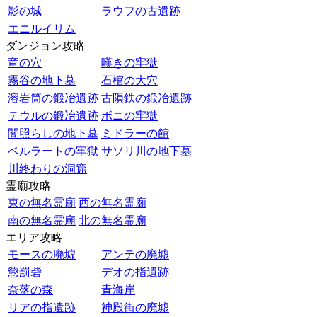
影の城
ラウフの古遺跡
エニルイリム
ダンジョン攻略
竜の穴
嘆きの牢獄
霧谷の地下墓
石棺の大穴
溶岩筒の鍛冶遺跡
古隕鉄の鍛冶遺跡
テウルの鍛冶遺跡
ボニの牢獄
闇照らしの地下墓
ミドラーの館
ベルラートの牢獄
サソリ川の地下墓
川終わりの洞窟
霊廟攻略
東の無名霊廟
西の無名霊廟
南の無名霊廟
北の無名霊廟
エリア攻略
モースの廃墟
アンテの廃墟
懲罰砦
デオの指遺跡
奈落の森
青海岸
リアの指遺跡
神殿街の廃墟