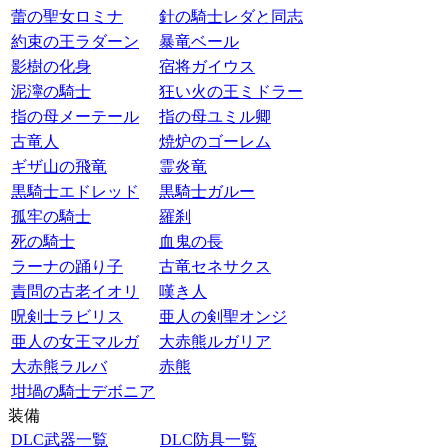
蕾の聖女ロミナ
針の騎士レダと同志
約束の王ラダーン
暴竜ベール
影樹の化身
宿将ガイウス
泥濘の騎士
狂い火の王ミドラー
指の母メーテール
指の母ユミル卿
古竜人
焼炉のゴーレム
ギザ山の飛竜
霊炎竜
黒騎士エドレッド
黒騎士ガルー
孤牢の騎士
羅刹
死の騎士
血鬼の長
ラーナの踊り子
古竜セネサクス
責問の古老イオリ
嘆き人
呪剣士ラビリス
亜人の剣聖オンジ
亜人の女王マルガ
大赤熊ルガリア
大赤熊ラルバ
赤熊
坩堝の騎士デボニア
装備
DLC武器一覧
DLC防具一覧