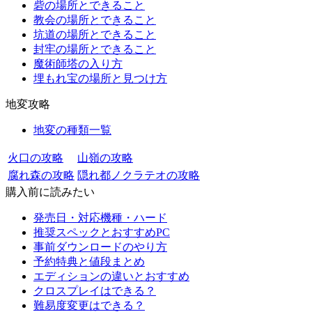
砦の場所とできること
教会の場所とできること
坑道の場所とできること
封牢の場所とできること
魔術師塔の入り方
埋もれ宝の場所と見つけ方
地変攻略
地変の種類一覧
火口の攻略
山嶺の攻略
腐れ森の攻略
隠れ都ノクラテオの攻略
購入前に読みたい
発売日・対応機種・ハード
推奨スペックとおすすめPC
事前ダウンロードのやり方
予約特典と値段まとめ
エディションの違いとおすすめ
クロスプレイはできる？
難易度変更はできる？