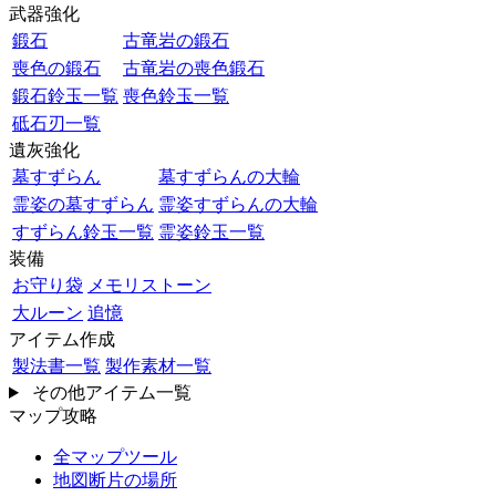
武器強化
鍛石
古竜岩の鍛石
喪色の鍛石
古竜岩の喪色鍛石
鍛石鈴玉一覧
喪色鈴玉一覧
砥石刃一覧
遺灰強化
墓すずらん
墓すずらんの大輪
霊姿の墓すずらん
霊姿すずらんの大輪
すずらん鈴玉一覧
霊姿鈴玉一覧
装備
お守り袋
メモリストーン
大ルーン
追憶
アイテム作成
製法書一覧
製作素材一覧
その他アイテム一覧
マップ攻略
全マップツール
地図断片の場所