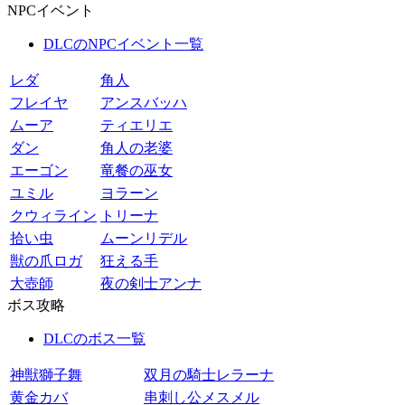
NPCイベント
DLCのNPCイベント一覧
レダ
角人
フレイヤ
アンスバッハ
ムーア
ティエリエ
ダン
角人の老婆
エーゴン
竜餐の巫女
ユミル
ヨラーン
クウィライン
トリーナ
拾い虫
ムーンリデル
獣の爪ロガ
狂える手
大壺師
夜の剣士アンナ
ボス攻略
DLCのボス一覧
神獣獅子舞
双月の騎士レラーナ
黄金カバ
串刺し公メスメル