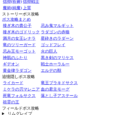
信仰(祈祷)
信仰戦士
魔術(純魔)
上質
ストーリーボス攻略
ボス攻略まとめ
接ぎ木の貴公子
忌み鬼マルギット
接ぎ木のゴドリック
ラダゴンの赤狼
満月の女王レナラ
星砕きのラダーン
竜のツリーガード
ゴッドフレイ
忌み王モーゴット
火の巨人
神肌のふたり
黒き剣のマリケス
ギデオン
戦士ホーラルー
黄金律ラダゴン
エルデの獣
追憶隠しボス攻略
ライカード
竜王プラキドサクス
ミケラの刃マレニア
血の君主モーグ
死竜フォルサクス
落とし子アステール
祖霊の王
フィールドボス攻略
リムグレイブ