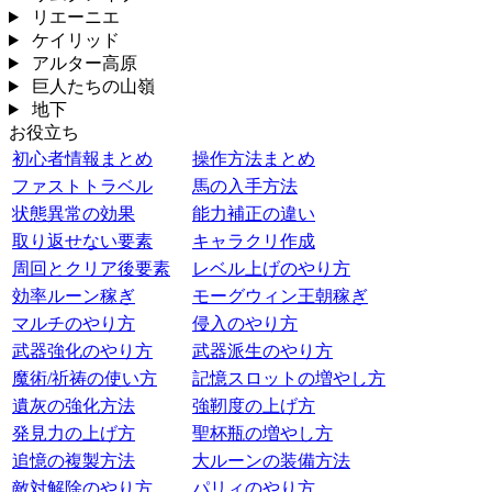
リエーニエ
ケイリッド
アルター高原
巨人たちの山嶺
地下
お役立ち
初心者情報まとめ
操作方法まとめ
ファストトラベル
馬の入手方法
状態異常の効果
能力補正の違い
取り返せない要素
キャラクリ作成
周回とクリア後要素
レベル上げのやり方
効率ルーン稼ぎ
モーグウィン王朝稼ぎ
マルチのやり方
侵入のやり方
武器強化のやり方
武器派生のやり方
魔術/祈祷の使い方
記憶スロットの増やし方
遺灰の強化方法
強靭度の上げ方
発見力の上げ方
聖杯瓶の増やし方
追憶の複製方法
大ルーンの装備方法
敵対解除のやり方
パリィのやり方