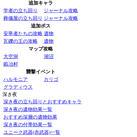
追加キャラ
学者の立ち回り
ジャーナル攻略
葬儀屋の立ち回り
ジャーナル攻略
追加ボス
安寧者たちの攻略
遺物
瓦礫の王の攻略
遺物
マップ攻略
大空洞
湖沼
鍛冶村
襲撃イベント
ハルモニア
カリゴ
グラディウス
深き夜
深き夜の立ち回りとおすすめキャラ
深き夜の遺物効果一覧
おすすめ深層の遺物効果
深き夜の付帯効果一覧
ユニーク武器(赤武器)一覧