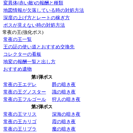
変異体(赤い敵)の報酬と種類
地図情報が欠落している時の対処方法
深度の上げ方とレートの稼ぎ方
ボスが見えない時の対処方法
常夜の王(強化ボス)
常夜の王一覧
王の証の使い道とおすすめ交換先
コレクターの看板
地変の報酬一覧と出し方
おすすめ遺物
第1弾ボス
常夜の王エデレ
爵の暗き夜
常夜の王グノスター
識の暗き夜
常夜の王フルゴール
狩人の暗き夜
第2弾ボス
常夜の王マリス
深海の暗き夜
常夜の王カリゴ
霞の暗き夜
常夜の王リブラ
魔の暗き夜