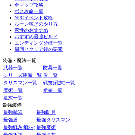
全マップ攻略
ボス攻略一覧
NPCイベント攻略
ルーン稼ぎのやり方
素性のおすすめ
おすすめ最強ビルド
エンディング分岐一覧
周回とクリア後の要素
装備・魔法一覧
武器一覧
防具一覧
シリーズ装備一覧
盾一覧
タリスマン一覧
戦技(戦灰)一覧
魔術一覧
祈祷一覧
遺灰一覧
最強装備
最強武器
最強防具
最強盾
最強タリスマン
最強戦灰(戦技)
最強魔術
最強祈祷
最強遺灰