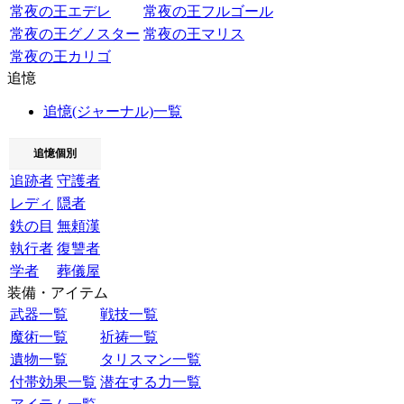
常夜の王エデレ
常夜の王フルゴール
常夜の王グノスター
常夜の王マリス
常夜の王カリゴ
追憶
追憶(ジャーナル)一覧
追憶個別
追跡者
守護者
レディ
隠者
鉄の目
無頼漢
執行者
復讐者
学者
葬儀屋
装備・アイテム
武器一覧
戦技一覧
魔術一覧
祈祷一覧
遺物一覧
タリスマン一覧
付帯効果一覧
潜在する力一覧