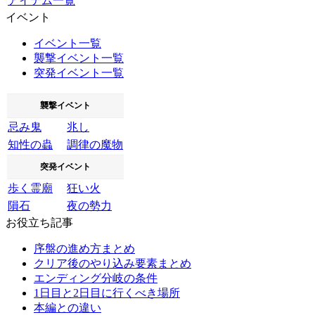
アイテム一覧
イベント
イベント一覧
襲撃イベント一覧
突発イベント一覧
襲撃イベント
忌み鬼
兆し
知性の蟲
調律の魔物
突発イベント
歩く霊廟
狂い火
隕石
夜の勢力
お役立ち記事
序盤の進め方まとめ
クリア後のやり込み要素まとめ
エンディング分岐の条件
1日目と2日目に行くべき場所
本編との違い