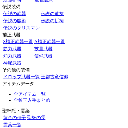
伝説装備
伝説の武器
伝説の遺灰
伝説の魔術
伝説の祈祷
伝説のタリスマン
補正武器
S補正武器一覧
A補正武器一覧
筋力武器
技量武器
知力武器
信仰武器
神秘武器
その他の装備
ドロップ武器一覧
王都古竜信仰
アイテムデータ
全アイテム一覧
全鈴玉入手まとめ
聖杯瓶・霊薬
黄金の種子
聖杯の雫
霊薬一覧