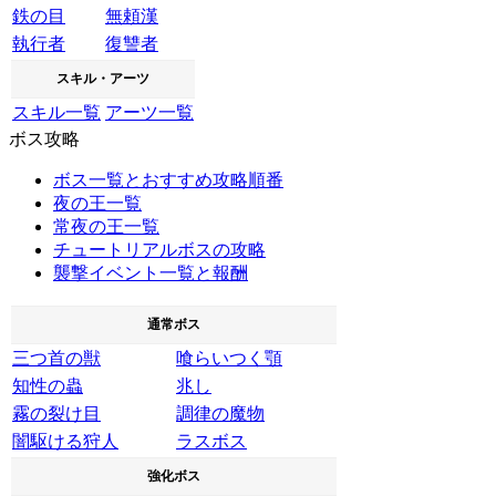
鉄の目
無頼漢
執行者
復讐者
スキル・アーツ
スキル一覧
アーツ一覧
ボス攻略
ボス一覧とおすすめ攻略順番
夜の王一覧
常夜の王一覧
チュートリアルボスの攻略
襲撃イベント一覧と報酬
通常ボス
三つ首の獣
喰らいつく顎
知性の蟲
兆し
霧の裂け目
調律の魔物
闇駆ける狩人
ラスボス
強化ボス