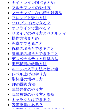
ナイトレインDLCまとめ
マルチプレイのやり方
マッチングしない時の対処法
フレンドと遊ぶ方法
ソロプレイはできる？
オフラインで遊べる？
リタイアのやり方とペナルティ
操作方法まとめ
円卓でできること
祝福の場所とできること
訓練場の場所とできること
デスペナルティと対処方法
瀕死状態の救助方法
ルーンの入手方法と使い道
レベル上げのやり方
聖杯瓶の増やし方
FPの回復方法
武器強化のやり方
武器複製のやり方と場所
キャラクリはできる？
装備重量はある？