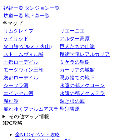
祝福一覧
ダンジョン一覧
坑道一覧
地下墓一覧
各マップ
リムグレイブ
リエーニエ
ケイリッド
アルター高原
火山館(ゲルミア火山)
巨人たちの山嶺
ストームヴィル城
魔術学院レアルカリア
王都ローデイル
ミケラの聖樹
モーグウィン王朝
カーリアの城館
灰都ローデイル
忌み捨ての地下
シーフラ河
永遠の都ノクローン
エインセル河
永遠の都ノクステラ
腐れ湖
深き根の底
崩れゆくファルムアズラ
聖別雪原
その他マップ情報
NPC攻略
全NPCイベント攻略