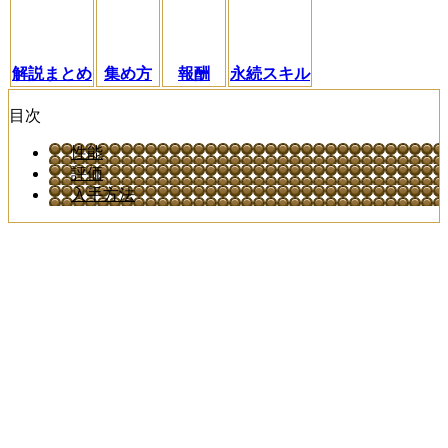
解説まとめ
集め方
報酬
永続スキル
目次
性能
評価
入手方法