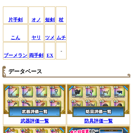
片手剣
オノ
短剣
杖
こん
ヤリ
ツメ
ムチ
-
ブーメラン
両手剣
EX
データベース
武器評価一覧
防具評価一覧