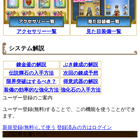
アクセサリー一覧
見た目装備一覧
システム解説
錬金釜の解説
ぶき錬成の解説
伝説輝石の入手方法
次回の錬成予想
限界突破はするべき？
得意武器の解説
装備の効率的な強化方法
強化石の入手方法
ユーザー登録のご案内
ユーザー登録(無料)することで、この機能を使うことができ
ます。
新規登録(無料)して使う
登録済みの方はログイン
この記事を書いた人