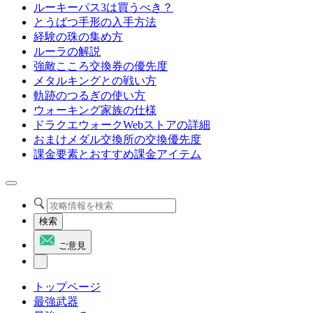
ルーキーパス3は買うべき？
とうばつ手形の入手方法
経験の珠の集め方
ルーラの解説
強敵こころ交換券の優先度
メタルキングとの戦い方
軌跡のつるぎの使い方
ウォーキング家族の仕様
ドラクエウォークWebストアの詳細
おまけメダル交換所の交換優先度
課金要素とおすすめ課金アイテム
検索
ご意見
トップページ
最強武器