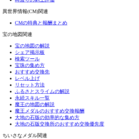
異世界情報(CM)関連
CMの特典と報酬まとめ
宝の地図関連
宝の地図の解説
シェア掲示板
検索ツール
宝珠の集め方
おすすめ交換先
レベル上げ
リセット方法
ふるさとスライムの解説
永続スキル一覧
魔王の地図の解説
魔王メダルのおすすめ交換報酬
大地の石版の効率的な集め方
大地の石版交換所のおすすめ交換優先度
ちいさなメダル関連