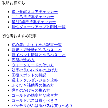
攻略お役立ち
追い覚醒スコアチェッカー
こころ所持率チェッカー
星5武器所持率チェッカー
属性ダメージアップと耐性一覧
初心者おすすめ記事
初心者におすすめの記事一覧
新規・復帰勢がやるべきこと
新イベント情報とやるべきこと
序盤の進め方
ウォークモードの使い方
効率の良いレベルの上げ方
回復スポットの解説
週末メタルダンジョン攻略
ふくびき補助券の集め方
導きのかけらの集め方
ゴールドの効率的な稼ぎ方
ゴールドパスは買うべき？
バッチリがんばるパスは買うべき？