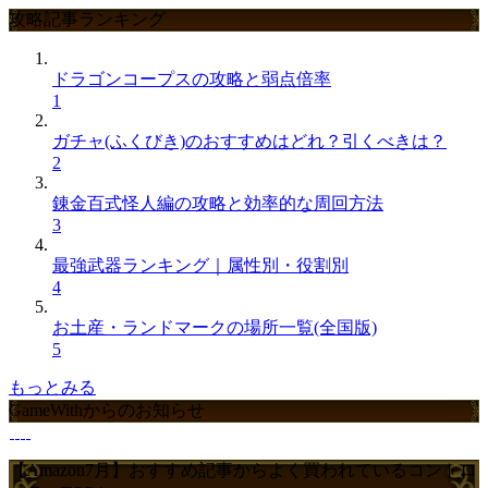
攻略記事ランキング
ドラゴンコープスの攻略と弱点倍率
1
ガチャ(ふくびき)のおすすめはどれ？引くべきは？
2
錬金百式怪人編の攻略と効率的な周回方法
3
最強武器ランキング｜属性別・役割別
4
お土産・ランドマークの場所一覧(全国版)
5
もっとみる
GameWithからのお知らせ
【Amazon7月】おすすめ記事からよく買われているコントロ