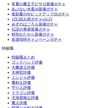
常夏の魔王子ピサロ装備ガチャ
あぶない水着26装備ガチャ
復刻夏のWピックアップ26ガチャ
1日1回お得ガチャvol.23
みずのはごろも装備ガチャ
伝説の勇者装備ガチャ
特別おたから装備ガチャ
友達招待キャンペーンガチャ
特級職
特級職まとめ
ゴッドハンド評価
大魔道士評価
大神官評価
ニンジャ評価
魔剣士評価
守り人評価
ドラゴン評価
天地雷鳴士評価
魔人評価
時渡りの剣士評価