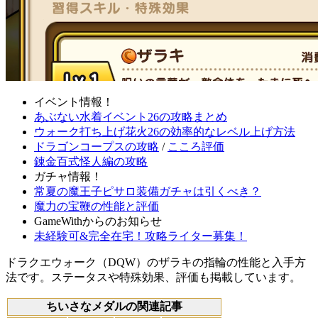
イベント情報！
あぶない水着イベント26の攻略まとめ
ウォーク打ち上げ花火26の効率的なレベル上げ方法
ドラゴンコープスの攻略
/
こころ評価
錬金百式怪人編の攻略
ガチャ情報！
常夏の魔王子ピサロ装備ガチャは引くべき？
魔力の宝鞭の性能と評価
GameWithからのお知らせ
未経験可&完全在宅！攻略ライター募集！
ドラクエウォーク（DQW）のザラキの指輪の性能と入手方
法です。ステータスや特殊効果、評価も掲載しています。
ちいさなメダルの関連記事