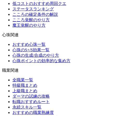
低コストのおすすめ周回クエ
ステータスランキング
こころの確定条件の解説
こころ覚醒のやり方
魔王覚醒のやり方
心珠関連
おすすめ心珠一覧
心珠のS+/S効果一覧
心珠の生成/合成のやり方
心珠ポイントの効率的な集め方
職業関連
全職業一覧
特級職まとめ
上級職まとめ
ダーマの試練の攻略
転職おすすめルート
永続スキル一覧
おすすめの職業熟練度