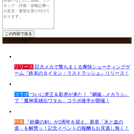
ゲームを探す
リリース
巨大メカで撃ちまくる爽快シューティングゲ
ーム『終末のタイタン：ラストラッシュ』リリース！
コラボ
ついに虎王＆影虎が来た！『鋼嵐 - メカラシ』
で「魔神英雄伝ワタル」コラボ後半が開催！
特集
『鈴蘭の剣』が2周年を迎え、新章「氷と血の
道」を解禁ッ！記念イベントの報酬もお見逃し無く！