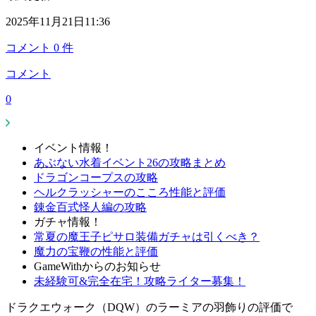
2025年11月21日11:36
コメント
0
件
コメント
0
イベント情報！
あぶない水着イベント26の攻略まとめ
ドラゴンコープスの攻略
ヘルクラッシャーのこころ性能と評価
錬金百式怪人編の攻略
ガチャ情報！
常夏の魔王子ピサロ装備ガチャは引くべき？
魔力の宝鞭の性能と評価
GameWithからのお知らせ
未経験可&完全在宅！攻略ライター募集！
ドラクエウォーク（DQW）のラーミアの羽飾りの評価で