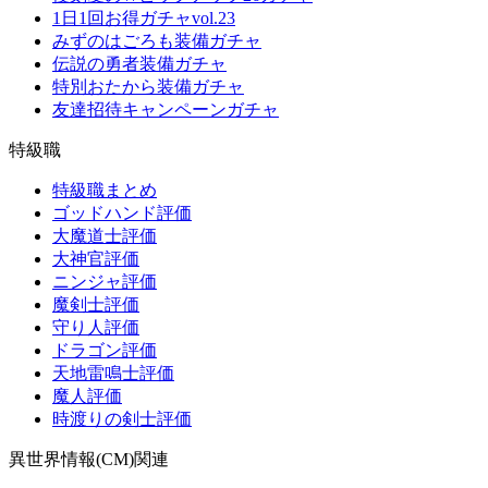
1日1回お得ガチャvol.23
みずのはごろも装備ガチャ
伝説の勇者装備ガチャ
特別おたから装備ガチャ
友達招待キャンペーンガチャ
特級職
特級職まとめ
ゴッドハンド評価
大魔道士評価
大神官評価
ニンジャ評価
魔剣士評価
守り人評価
ドラゴン評価
天地雷鳴士評価
魔人評価
時渡りの剣士評価
異世界情報(CM)関連