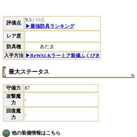
9.5
/
10点
評価点
▶最強防具ランキング
レア度
あたま
防具種
入手方法
▶ReWALKラーミア装備ふくびき
最大ステータス
守備力
87
攻撃魔
-
力
回復魔
-
力
他の装備情報はこちら