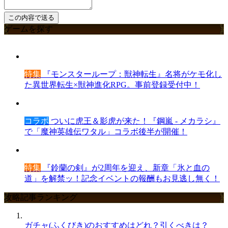
ゲームを探す
特集
『モンスターループ：獣神転生』名将がケモ化し
た異世界転生×獣神進化RPG。事前登録受付中！
コラボ
ついに虎王＆影虎が来た！『鋼嵐 - メカラシ』
で「魔神英雄伝ワタル」コラボ後半が開催！
特集
『鈴蘭の剣』が2周年を迎え、新章「氷と血の
道」を解禁ッ！記念イベントの報酬もお見逃し無く！
攻略記事ランキング
ガチャ(ふくびき)のおすすめはどれ？引くべきは？