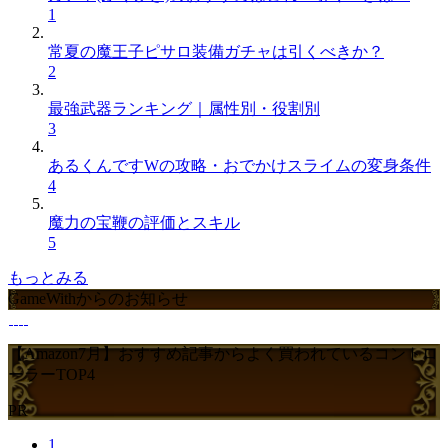
1
常夏の魔王子ピサロ装備ガチャは引くべきか？
2
最強武器ランキング｜属性別・役割別
3
あるくんですWの攻略・おでかけスライムの変身条件
4
魔力の宝鞭の評価とスキル
5
もっとみる
GameWithからのお知らせ
【Amazon7月】おすすめ記事からよく買われているコントロ
ーラーTOP4
PR
1