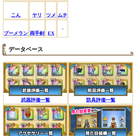
こん
ヤリ
ツメ
ムチ
-
ブーメラン
両手剣
EX
データベース
武器評価一覧
防具評価一覧