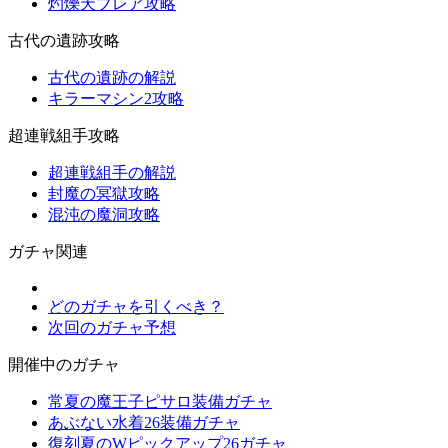
灼爍天ブレア攻略
古代の遺跡攻略
古代の遺跡の解説
キラーマシン2攻略
超連戦組手攻略
超連戦組手の解説
封魔の冥獄攻略
混沌の魔洞攻略
ガチャ関連
どのガチャを引くべき？
次回のガチャ予想
開催中のガチャ
常夏の魔王子ピサロ装備ガチャ
あぶない水着26装備ガチャ
復刻夏のWピックアップ26ガチャ