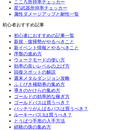
こころ所持率チェッカー
星5武器所持率チェッカー
属性ダメージアップと耐性一覧
初心者おすすめ記事
初心者におすすめの記事一覧
新規・復帰勢がやるべきこと
新イベント情報とやるべきこと
序盤の進め方
ウォークモードの使い方
効率の良いレベルの上げ方
回復スポットの解説
週末メタルダンジョン攻略
ふくびき補助券の集め方
導きのかけらの集め方
ゴールドの効率的な稼ぎ方
ゴールドパスは買うべき？
バッチリがんばるパスは買うべき？
ルーキーパス3は買うべき？
とうばつ手形の入手方法
経験の珠の集め方