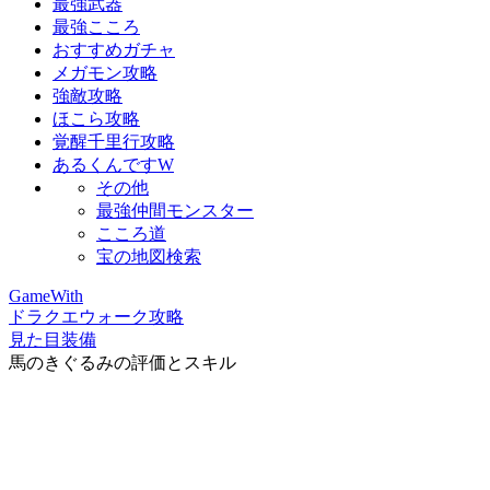
最強武器
最強こころ
おすすめガチャ
メガモン攻略
強敵攻略
ほこら攻略
覚醒千里行攻略
あるくんですW
その他
最強仲間モンスター
こころ道
宝の地図検索
GameWith
ドラクエウォーク攻略
見た目装備
馬のきぐるみの評価とスキル