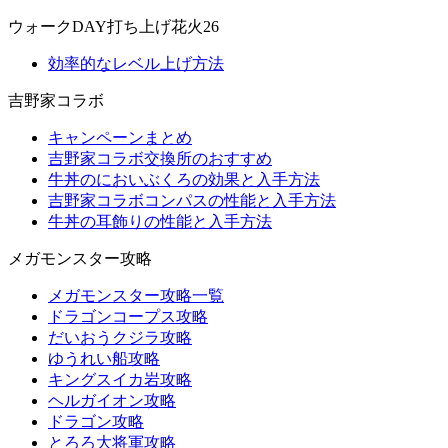
ウォークDAY打ち上げ花火26
効率的なレベル上げ方法
吉野家コラボ
キャンペーンまとめ
吉野家コラボ交換所のおすすめ
牛丼のにおいぶくろの効果と入手方法
吉野家コラボコンパスの性能と入手方法
牛丼の耳飾りの性能と入手方法
メガモンスター攻略
メガモンスター攻略一覧
ドラゴンコープス攻略
だいおうクジラ攻略
ゆうれい船攻略
キングスイカ岩攻略
ヘルガイオン攻略
ドラゴン攻略
とろろ大将軍攻略