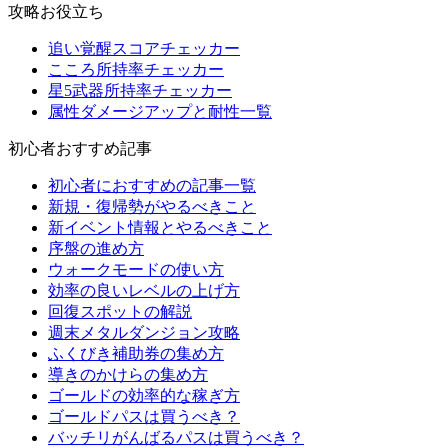
攻略お役立ち
追い覚醒スコアチェッカー
こころ所持率チェッカー
星5武器所持率チェッカー
属性ダメージアップと耐性一覧
初心者おすすめ記事
初心者におすすめの記事一覧
新規・復帰勢がやるべきこと
新イベント情報とやるべきこと
序盤の進め方
ウォークモードの使い方
効率の良いレベルの上げ方
回復スポットの解説
週末メタルダンジョン攻略
ふくびき補助券の集め方
導きのかけらの集め方
ゴールドの効率的な稼ぎ方
ゴールドパスは買うべき？
バッチリがんばるパスは買うべき？