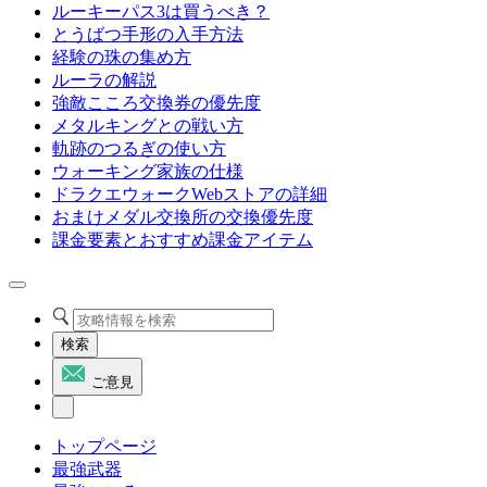
ルーキーパス3は買うべき？
とうばつ手形の入手方法
経験の珠の集め方
ルーラの解説
強敵こころ交換券の優先度
メタルキングとの戦い方
軌跡のつるぎの使い方
ウォーキング家族の仕様
ドラクエウォークWebストアの詳細
おまけメダル交換所の交換優先度
課金要素とおすすめ課金アイテム
検索
ご意見
トップページ
最強武器