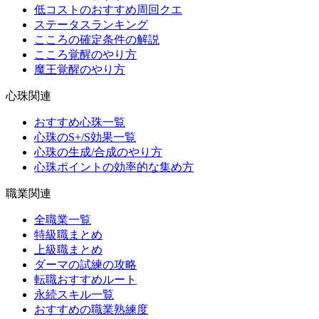
低コストのおすすめ周回クエ
ステータスランキング
こころの確定条件の解説
こころ覚醒のやり方
魔王覚醒のやり方
心珠関連
おすすめ心珠一覧
心珠のS+/S効果一覧
心珠の生成/合成のやり方
心珠ポイントの効率的な集め方
職業関連
全職業一覧
特級職まとめ
上級職まとめ
ダーマの試練の攻略
転職おすすめルート
永続スキル一覧
おすすめの職業熟練度