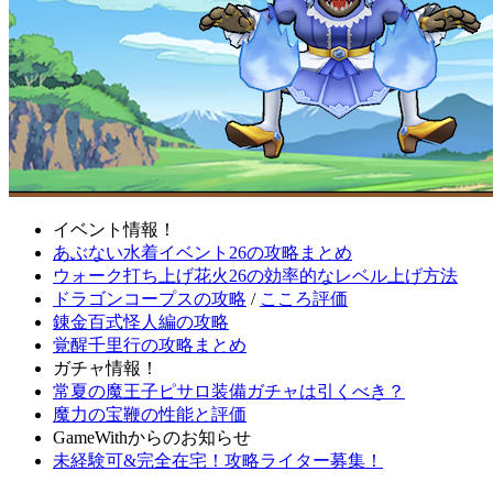
イベント情報！
あぶない水着イベント26の攻略まとめ
ウォーク打ち上げ花火26の効率的なレベル上げ方法
ドラゴンコープスの攻略
/
こころ評価
錬金百式怪人編の攻略
覚醒千里行の攻略まとめ
ガチャ情報！
常夏の魔王子ピサロ装備ガチャは引くべき？
魔力の宝鞭の性能と評価
GameWithからのお知らせ
未経験可&完全在宅！攻略ライター募集！