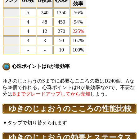
ランク
GU数
D換算
心珠P
効率
5
240
1350
56%
4
48
450
94%
4
12
270
225%
3
3
50
167%
-
-
10
100%
心珠ポイントはBが最効率
ゆきのじょおうのSまでに必要なこころの数はD240個。Aな
ら48個で作れる。心珠ポイントはBが最効率なので、不要な
分は
Bまでグレードアップしてから売却
しよう。
ゆきのじょおうのこころの性能比較
▼タップで切り替えられます
ゆきのじょおうの効果とステータス