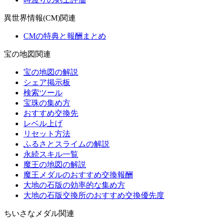
異世界情報(CM)関連
CMの特典と報酬まとめ
宝の地図関連
宝の地図の解説
シェア掲示板
検索ツール
宝珠の集め方
おすすめ交換先
レベル上げ
リセット方法
ふるさとスライムの解説
永続スキル一覧
魔王の地図の解説
魔王メダルのおすすめ交換報酬
大地の石版の効率的な集め方
大地の石版交換所のおすすめ交換優先度
ちいさなメダル関連