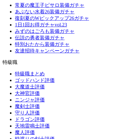
常夏の魔王子ピサロ装備ガチャ
あぶない水着26装備ガチャ
復刻夏のWピックアップ26ガチャ
1日1回お得ガチャvol.23
みずのはごろも装備ガチャ
伝説の勇者装備ガチャ
特別おたから装備ガチャ
友達招待キャンペーンガチャ
特級職
特級職まとめ
ゴッドハンド評価
大魔道士評価
大神官評価
ニンジャ評価
魔剣士評価
守り人評価
ドラゴン評価
天地雷鳴士評価
魔人評価
時渡りの剣士評価