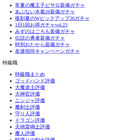
常夏の魔王子ピサロ装備ガチャ
あぶない水着26装備ガチャ
復刻夏のWピックアップ26ガチャ
1日1回お得ガチャvol.23
みずのはごろも装備ガチャ
伝説の勇者装備ガチャ
特別おたから装備ガチャ
友達招待キャンペーンガチャ
特級職
特級職まとめ
ゴッドハンド評価
大魔道士評価
大神官評価
ニンジャ評価
魔剣士評価
守り人評価
ドラゴン評価
天地雷鳴士評価
魔人評価
時渡りの剣士評価