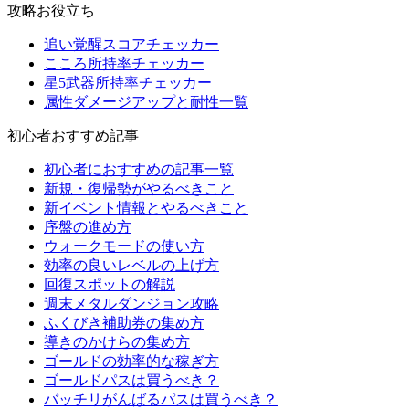
攻略お役立ち
追い覚醒スコアチェッカー
こころ所持率チェッカー
星5武器所持率チェッカー
属性ダメージアップと耐性一覧
初心者おすすめ記事
初心者におすすめの記事一覧
新規・復帰勢がやるべきこと
新イベント情報とやるべきこと
序盤の進め方
ウォークモードの使い方
効率の良いレベルの上げ方
回復スポットの解説
週末メタルダンジョン攻略
ふくびき補助券の集め方
導きのかけらの集め方
ゴールドの効率的な稼ぎ方
ゴールドパスは買うべき？
バッチリがんばるパスは買うべき？