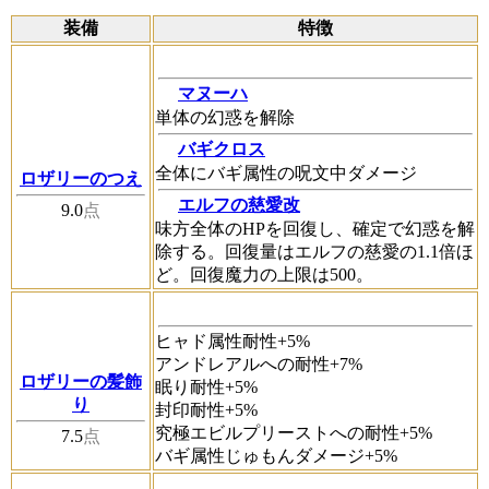
装備
特徴
マヌーハ
単体の幻惑を解除
バギクロス
全体にバギ属性の呪文中ダメージ
ロザリーのつえ
エルフの慈愛改
9.0
点
味方全体のHPを回復し、確定で幻惑を解
除する。回復量はエルフの慈愛の1.1倍ほ
ど。回復魔力の上限は500。
ヒャド属性耐性+5%
アンドレアルへの耐性+7%
ロザリーの髪飾
眠り耐性+5%
り
封印耐性+5%
究極エビルプリーストへの耐性+5%
7.5
点
バギ属性じゅもんダメージ+5%