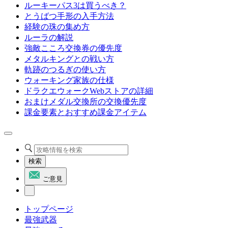
ルーキーパス3は買うべき？
とうばつ手形の入手方法
経験の珠の集め方
ルーラの解説
強敵こころ交換券の優先度
メタルキングとの戦い方
軌跡のつるぎの使い方
ウォーキング家族の仕様
ドラクエウォークWebストアの詳細
おまけメダル交換所の交換優先度
課金要素とおすすめ課金アイテム
検索
ご意見
トップページ
最強武器