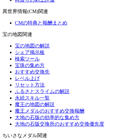
異世界情報(CM)関連
CMの特典と報酬まとめ
宝の地図関連
宝の地図の解説
シェア掲示板
検索ツール
宝珠の集め方
おすすめ交換先
レベル上げ
リセット方法
ふるさとスライムの解説
永続スキル一覧
魔王の地図の解説
魔王メダルのおすすめ交換報酬
大地の石版の効率的な集め方
大地の石版交換所のおすすめ交換優先度
ちいさなメダル関連