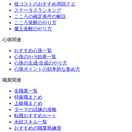
低コストのおすすめ周回クエ
ステータスランキング
こころの確定条件の解説
こころ覚醒のやり方
魔王覚醒のやり方
心珠関連
おすすめ心珠一覧
心珠のS+/S効果一覧
心珠の生成/合成のやり方
心珠ポイントの効率的な集め方
職業関連
全職業一覧
特級職まとめ
上級職まとめ
ダーマの試練の攻略
転職おすすめルート
永続スキル一覧
おすすめの職業熟練度