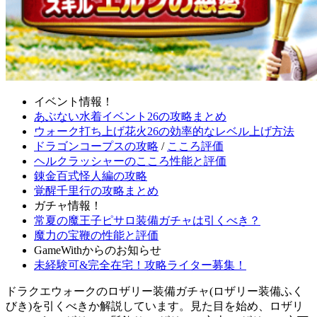
イベント情報！
あぶない水着イベント26の攻略まとめ
ウォーク打ち上げ花火26の効率的なレベル上げ方法
ドラゴンコープスの攻略
/
こころ評価
ヘルクラッシャーのこころ性能と評価
錬金百式怪人編の攻略
覚醒千里行の攻略まとめ
ガチャ情報！
常夏の魔王子ピサロ装備ガチャは引くべき？
魔力の宝鞭の性能と評価
GameWithからのお知らせ
未経験可&完全在宅！攻略ライター募集！
ドラクエウォークのロザリー装備ガチャ(ロザリー装備ふく
びき)を引くべきか解説しています。見た目を始め、ロザリ