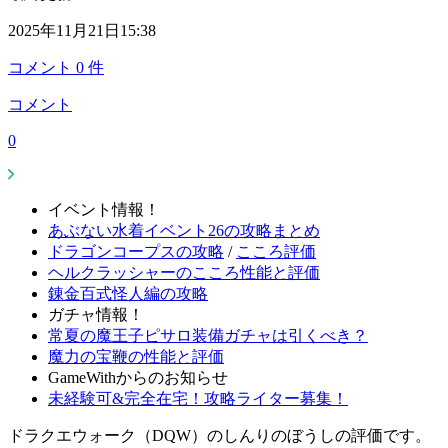
2025年11月21日15:38
コメント
0
件
コメント
0
イベント情報！
あぶない水着イベント26の攻略まとめ
ドラゴンコープスの攻略
/
こころ評価
ヘルクラッシャーのこころ性能と評価
錬金百式怪人編の攻略
ガチャ情報！
常夏の魔王子ピサロ装備ガチャは引くべき？
魔力の宝鞭の性能と評価
GameWithからのお知らせ
未経験可&完全在宅！攻略ライター募集！
ドラクエウォーク（DQW）のしんりのぼうしの評価です。