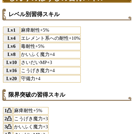
レベル別習得スキル
Lv1
麻痺耐性+5%
Lv4
エレメント系への耐性+10%
Lv6
毒耐性+5%
Lv8
かいふく魔力+4
Lv10
さいだいMP+3
Lv16
こうげき魔力+4
Lv20
守備力+4
限界突破の習得スキル
1凸
麻痺耐性+5%
2凸
こうげき魔力+3
3凸
かいふく魔力+3