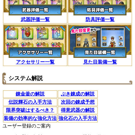
武器評価一覧
防具評価一覧
アクセサリー一覧
見た目装備一覧
システム解説
錬金釜の解説
ぶき錬成の解説
伝説輝石の入手方法
次回の錬成予想
限界突破はするべき？
得意武器の解説
装備の効率的な強化方法
強化石の入手方法
ユーザー登録のご案内