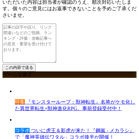
いただいた内容は担当者が確認のうえ、順次対応いたしま
す。個々のご意見にはお返事できないことを予めご了承くだ
さいませ。
ゲームを探す
特集
『モンスターループ：獣神転生』名将がケモ化し
た異世界転生×獣神進化RPG。事前登録受付中！
コラボ
ついに虎王＆影虎が来た！『鋼嵐 - メカラシ』
で「魔神英雄伝ワタル」コラボ後半が開催！