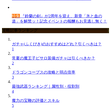
特集
『鈴蘭の剣』が2周年を迎え、新章「氷と血の
道」を解禁ッ！記念イベントの報酬もお見逃し無く！
攻略記事ランキング
ガチャ(ふくびき)のおすすめはどれ？引くべきは？
1
常夏の魔王子ピサロ装備ガチャは引くべきか？
2
ドラゴンコープスの攻略と弱点倍率
3
最強武器ランキング｜属性別・役割別
4
魔力の宝鞭の評価とスキル
5