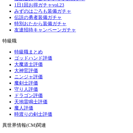
1日1回お得ガチャvol.23
みずのはごろも装備ガチャ
伝説の勇者装備ガチャ
特別おたから装備ガチャ
友達招待キャンペーンガチャ
特級職
特級職まとめ
ゴッドハンド評価
大魔道士評価
大神官評価
ニンジャ評価
魔剣士評価
守り人評価
ドラゴン評価
天地雷鳴士評価
魔人評価
時渡りの剣士評価
異世界情報(CM)関連