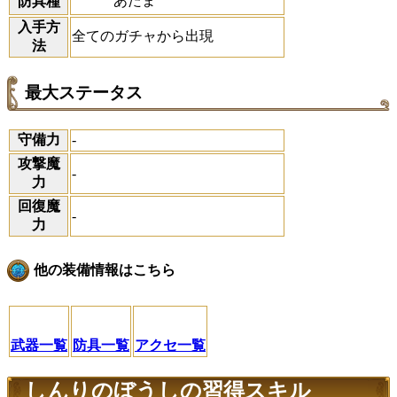
あたま
防具種
入手方
全てのガチャから出現
法
最大ステータス
守備力
-
攻撃魔
-
力
回復魔
-
力
他の装備情報はこちら
武器一覧
防具一覧
アクセ一覧
しんりのぼうしの習得スキル