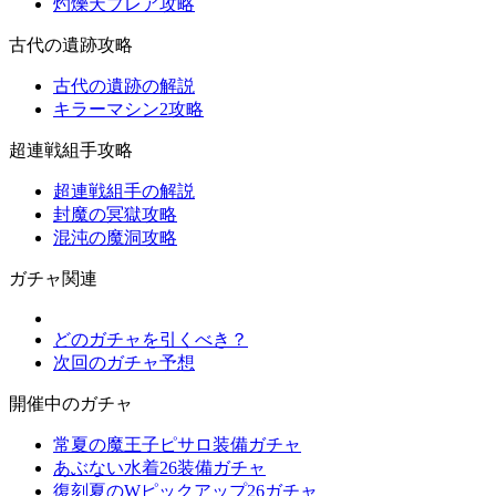
灼爍天ブレア攻略
古代の遺跡攻略
古代の遺跡の解説
キラーマシン2攻略
超連戦組手攻略
超連戦組手の解説
封魔の冥獄攻略
混沌の魔洞攻略
ガチャ関連
どのガチャを引くべき？
次回のガチャ予想
開催中のガチャ
常夏の魔王子ピサロ装備ガチャ
あぶない水着26装備ガチャ
復刻夏のWピックアップ26ガチャ