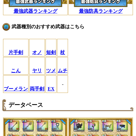
最強武器ランキング
最強防具ランキング
武器種別のおすすめ武器はこちら
片手剣
オノ
短剣
杖
こん
ヤリ
ツメ
ムチ
-
ブーメラン
両手剣
EX
データベース