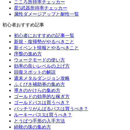
こころ所持率チェッカー
星5武器所持率チェッカー
属性ダメージアップと耐性一覧
初心者おすすめ記事
初心者におすすめの記事一覧
新規・復帰勢がやるべきこと
新イベント情報とやるべきこと
序盤の進め方
ウォークモードの使い方
効率の良いレベルの上げ方
回復スポットの解説
週末メタルダンジョン攻略
ふくびき補助券の集め方
導きのかけらの集め方
ゴールドの効率的な稼ぎ方
ゴールドパスは買うべき？
バッチリがんばるパスは買うべき？
ルーキーパス3は買うべき？
とうばつ手形の入手方法
経験の珠の集め方