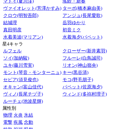
マトイ(夏川澪)
瑤鈴・新春
ヴァイオレット(芳澤かすみ)
ターボ(橋本麻由美)
クロウ(明智吾郎)
アンジュ(長尾愛歌)
結城理
岳羽ゆかり
真田明彦
初音ミク
水着美波(マリアン)
水着海夕(パペット)
星4キャラ
ルフェル
クローザー(新井素羽)
ソイ(加納駿)
フルーレ(白鳥誠司)
ユキ(藤川雪実)
リオン(神山嶺央)
モント(琴音・モンターニュ)
キー(黒谷清)
セピア(須見俊也)
モコ(野毛朋子)
オキャン(富山佳代)
パペット(佐原海夕)
ヴィノ(長尾チヅ子)
ウィンド(多祢村理子)
ルーチェ(池波星輝)
属性別
物理
火炎
氷結
電撃
疾風
念動