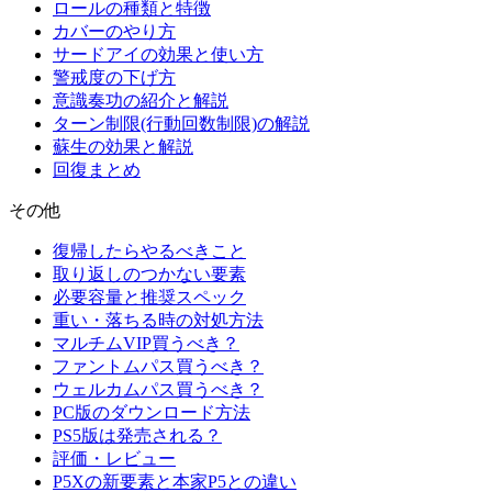
ロールの種類と特徴
カバーのやり方
サードアイの効果と使い方
警戒度の下げ方
意識奏功の紹介と解説
ターン制限(行動回数制限)の解説
蘇生の効果と解説
回復まとめ
その他
復帰したらやるべきこと
取り返しのつかない要素
必要容量と推奨スペック
重い・落ちる時の対処方法
マルチムVIP買うべき？
ファントムパス買うべき？
ウェルカムパス買うべき？
PC版のダウンロード方法
PS5版は発売される？
評価・レビュー
P5Xの新要素と本家P5との違い