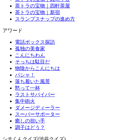
茶トラの宝物｜四軒茶屋
茶トラの宝物｜新宿
スランプスナップの進め方
アワード
電話ボックス探訪
孤独の美食家
こんにちわん
そっちは駄目だ
物陰からこんにちは
パシャ！
落ち着いた風景
黙って一杯
ラストサバイバー
集中砲火
ダメージディーラー
スーパーサポーター
癒しの担い手
調子はどう？
シチくんクイズ(渋谷クイズ)