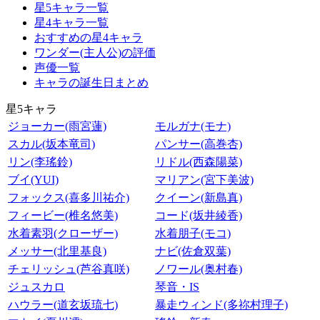
星5キャラ一覧
星4キャラ一覧
おすすめの星4キャラ
ワンダー(主人公)の評価
声優一覧
キャラの誕生日まとめ
星5キャラ
ジョーカー(雨宮蓮)
モルガナ(モナ)
スカル(坂本竜司)
パンサー(高巻杏)
リン(李瑤鈴)
リドル(西森陽菜)
ブイ(YUI)
マリアン(宮下美波)
フォックス(喜多川祐介)
クイーン(新島真)
フィービー(椎名悠美)
コード(坂井綾香)
水着素羽(クローザー)
水着朋子(モコ)
メッサー(北里基良)
ナビ(佐倉双葉)
チェリッシュ(芦谷真咲)
ノワール(奥村春)
ジュスカロ
琴音・IS
ハウラー(道玄坂琉七)
暴走ウィンド(多祢村理子)