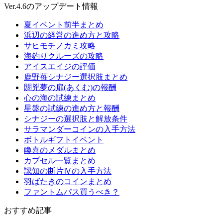
Ver.4.6のアップデート情報
夏イベント前半まとめ
浜辺の経営の進め方と攻略
サヒモチノカミ攻略
海釣りクルーズの攻略
アイスエイジの評価
鹿野苺シナジー選択肢まとめ
閼兇夢の扉(あくむ)の報酬
心の海の試練まとめ
星盤の試練の進め方と報酬
シナジーの選択肢と解放条件
サラマンダーコインの入手方法
ボトルギフトイベント
喚喜のメダルまとめ
カプセル一覧まとめ
認知の断片Ⅳの入手方法
羽ばたきのコインまとめ
ファントムパス買うべき？
おすすめ記事