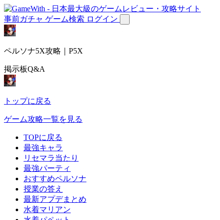
事前ガチャ
ゲーム検索
ログイン
ペルソナ5X攻略｜P5X
掲示板Q&A
トップに戻る
ゲーム攻略一覧を見る
TOPに戻る
最強キャラ
リセマラ当たり
最強パーティ
おすすめペルソナ
授業の答え
最新アプデまとめ
水着マリアン
水着パペット