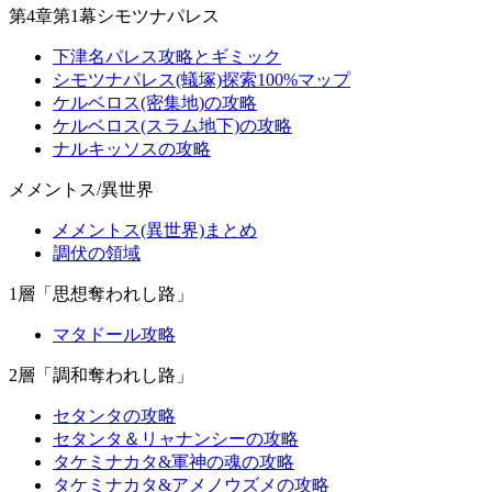
第4章第1幕シモツナパレス
下津名パレス攻略とギミック
シモツナパレス(蟻塚)探索100%マップ
ケルベロス(密集地)の攻略
ケルベロス(スラム地下)の攻略
ナルキッソスの攻略
メメントス/異世界
メメントス(異世界)まとめ
調伏の領域
1層「思想奪われし路」
マタドール攻略
2層「調和奪われし路」
セタンタの攻略
セタンタ＆リャナンシーの攻略
タケミナカタ&軍神の魂の攻略
タケミナカタ&アメノウズメの攻略