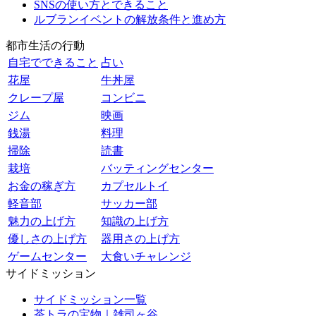
SNSの使い方とできること
ルブランイベントの解放条件と進め方
都市生活の行動
自宅でできること
占い
花屋
牛丼屋
クレープ屋
コンビニ
ジム
映画
銭湯
料理
掃除
読書
栽培
バッティングセンター
お金の稼ぎ方
カプセルトイ
軽音部
サッカー部
魅力の上げ方
知識の上げ方
優しさの上げ方
器用さの上げ方
ゲームセンター
大食いチャレンジ
サイドミッション
サイドミッション一覧
茶トラの宝物｜雑司ヶ谷