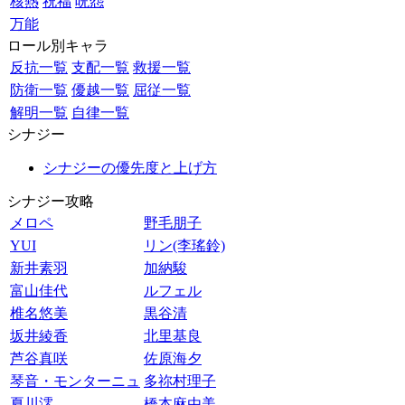
核熱
祝福
呪怨
万能
ロール別キャラ
反抗一覧
支配一覧
救援一覧
防衛一覧
優越一覧
屈従一覧
解明一覧
自律一覧
シナジー
シナジーの優先度と上げ方
シナジー攻略
メロペ
野毛朋子
YUI
リン(李瑤鈴)
新井素羽
加納駿
富山佳代
ルフェル
椎名悠美
黒谷清
坂井綾香
北里基良
芦谷真咲
佐原海夕
琴音・モンターニュ
多祢村理子
夏川澪
橋本麻由美