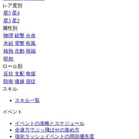
レア度別
星5
星4
星3
星2
属性別
物理
銃撃
火炎
氷結
電撃
疾風
核熱
念動
祝福
呪怨
ロール別
反抗
支配
救援
防衛
優越
屈従
スキル
スキル一覧
イベント
イベントの攻略とスケジュール
全速力でぶっ飛ばせの進め方
強化ラッシュイベントの周回優先度