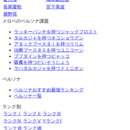
長尾愛歌
宮下美波
鹿野苺
メロペのペルソナ課題
ラッキーパンチを持つジャックフロスト
タルカジャを持つネコショウグン
アタックブースタⅠを持つリリム
治療ブースタⅡを持つユニコーン
ブフダインを持つビャッコ
吸魔を持つだいそうじょう
マハタルカジャを持つドミニオン
ペルソナ
ペルソナおすすめ最強ランキング
ペルソナ一覧
ランク別
ランクⅠ
ランクⅡ
ランクⅢ
ランクⅣ
ランクⅤ
VランクI
ランクⅦ
ランクⅧ