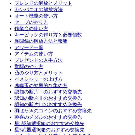
フレンドの解放とメリット
カンパニオの解放方法
オート機能の使い方
セーブのやり方
作業台の使い方
キーピックの作り方と必要個数
異聞録の解放方法と報酬
アワード一覧
アイテムの使い方
プレゼントの入手方法
覚醒のやり方
凸のやり方とメリット
イメジャリーの上げ方
魂魄玉の効率的な集め方
認知の断片Ⅰのおすすめ交換先
認知の断片Ⅱのおすすめ交換先
認知の断片Ⅲのおすすめ交換先
羽ばたきのコインのおすすめ交換先
喚喜のメダルのおすすめ交換先
星5認知選択箱のおすすめ交換先
星5武器選択箱のおすすめ交換先