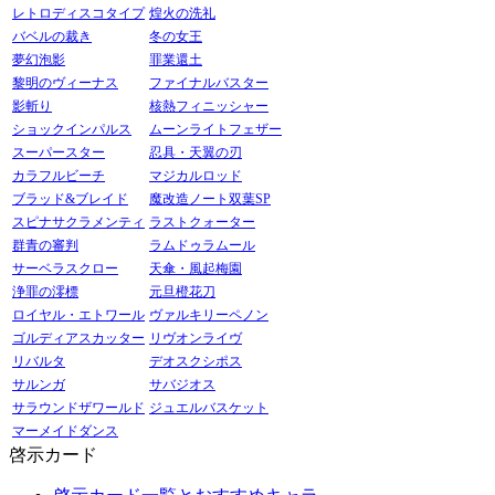
レトロディスコタイプ
煌火の洗礼
バベルの裁き
冬の女王
夢幻泡影
罪業還土
黎明のヴィーナス
ファイナルバスター
影斬り
核熱フィニッシャー
ショックインパルス
ムーンライトフェザー
スーパースター
忍具・天翼の刃
カラフルビーチ
マジカルロッド
ブラッド&ブレイド
魔改造ノート双葉SP
スピナサクラメンティ
ラストクォーター
群青の審判
ラムドゥラムール
サーベラスクロー
天傘・風起梅園
浄罪の澪標
元旦橙花刀
ロイヤル・エトワール
ヴァルキリーペノン
ゴルディアスカッター
リヴオンライヴ
リバルタ
デオスクシポス
サルンガ
サバジオス
サラウンドザワールド
ジュエルバスケット
マーメイドダンス
啓示カード