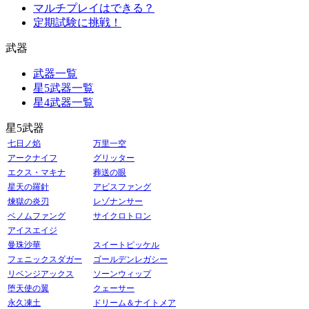
マルチプレイはできる？
定期試験に挑戦！
武器
武器一覧
星5武器一覧
星4武器一覧
星5武器
七日ノ焰
万里一空
アークナイフ
グリッター
エクス・マキナ
葬送の眼
星天の羅針
アビスファング
煉獄の炎刃
レゾナンサー
ベノムファング
サイクロトロン
アイスエイジ
曼珠沙華
スイートピッケル
フェニックスダガー
ゴールデンレガシー
リベンジアックス
ソーンウィップ
堕天使の翼
クェーサー
永久凍土
ドリーム＆ナイトメア