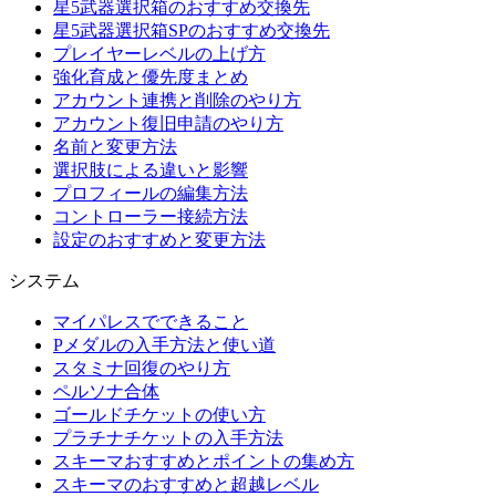
星5武器選択箱のおすすめ交換先
星5武器選択箱SPのおすすめ交換先
プレイヤーレベルの上げ方
強化育成と優先度まとめ
アカウント連携と削除のやり方
アカウント復旧申請のやり方
名前と変更方法
選択肢による違いと影響
プロフィールの編集方法
コントローラー接続方法
設定のおすすめと変更方法
システム
マイパレスでできること
Pメダルの入手方法と使い道
スタミナ回復のやり方
ペルソナ合体
ゴールドチケットの使い方
プラチナチケットの入手方法
スキーマおすすめとポイントの集め方
スキーマのおすすめと超越レベル