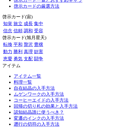
啓示カード一覧とおすすめキャラ
啓示カードの厳選方法
啓示カード(宙)
知覚
旅立
成長
集中
信念
信頼
調和
受容
啓示カード(旭月星天)
転換
平和
贅沢
豊穣
動力
勝利
真理
妨害
恵愛
勇気
支配
闘争
アイテム
アイテム一覧
料理一覧
自在結晶の入手方法
ムゲンワークの入手方法
コーヒーエイドの入手方法
回帰の切り札の効果と入手方法
認知結晶誰に使うべき？
変遷のインクの入手方法
遡行の切符の入手方法