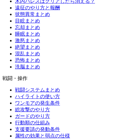
木内パレスはクリアしたら消える？
遠征のやり方と報酬
状態異常まとめ
目眩まとめ
忘却まとめ
睡眠まとめ
激怒まとめ
絶望まとめ
混乱まとめ
恐怖まとめ
洗脳まとめ
戦闘・操作
戦闘システムまとめ
ハイライトの使い方
ワンモアの発生条件
総攻撃のやり方
ガードのやり方
行動順の仕組み
支援要請の発動条件
属性の効果と弱点の仕様