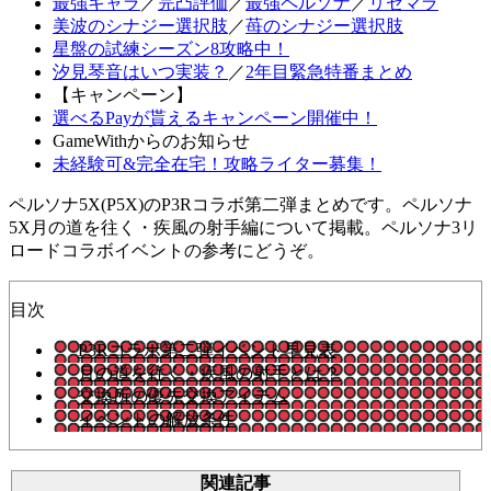
最強キャラ
／
完凸評価
／
最強ペルソナ
／
リセマラ
美波のシナジー選択肢
／
苺のシナジー選択肢
星盤の試練シーズン8攻略中！
汐見琴音はいつ実装？
／
2年目緊急特番まとめ
【キャンペーン】
選べるPayが貰えるキャンペーン開催中！
GameWithからのお知らせ
未経験可&完全在宅！攻略ライター募集！
ペルソナ5X(P5X)のP3Rコラボ第二弾まとめです。ペルソナ
5X月の道を往く・疾風の射手編について掲載。ペルソナ3リ
ロードコラボイベントの参考にどうぞ。
目次
P3Rコラボ第二弾イベント早見表
月の道を往く・疾風の射手とは？
交換所の優先交換アイテム
イベントの解放条件
関連記事