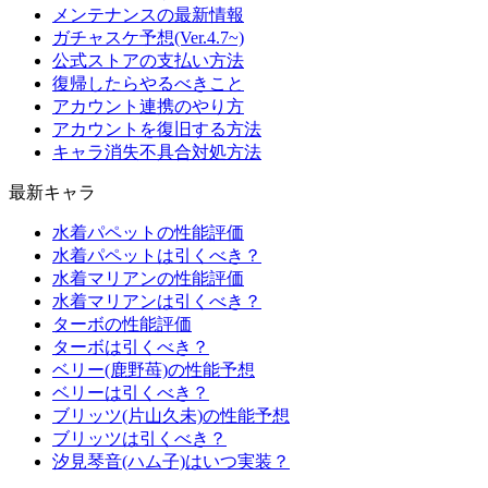
メンテナンスの最新情報
ガチャスケ予想(Ver.4.7~)
公式ストアの支払い方法
復帰したらやるべきこと
アカウント連携のやり方
アカウントを復旧する方法
キャラ消失不具合対処方法
最新キャラ
水着パペットの性能評価
水着パペットは引くべき？
水着マリアンの性能評価
水着マリアンは引くべき？
ターボの性能評価
ターボは引くべき？
ベリー(鹿野苺)の性能予想
ベリーは引くべき？
ブリッツ(片山久未)の性能予想
ブリッツは引くべき？
汐見琴音(ハム子)はいつ実装？