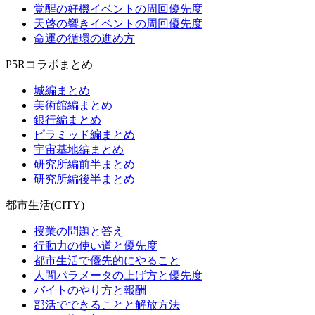
覚醒の好機イベントの周回優先度
天啓の響きイベントの周回優先度
命運の循環の進め方
P5Rコラボまとめ
城編まとめ
美術館編まとめ
銀行編まとめ
ピラミッド編まとめ
宇宙基地編まとめ
研究所編前半まとめ
研究所編後半まとめ
都市生活(CITY)
授業の問題と答え
行動力の使い道と優先度
都市生活で優先的にやること
人間パラメータの上げ方と優先度
バイトのやり方と報酬
部活でできることと解放方法