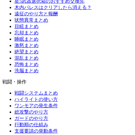
星5武器選択箱のおすすめ交換先
木内パレスはクリアしたら消える？
遠征のやり方と報酬
状態異常まとめ
目眩まとめ
忘却まとめ
睡眠まとめ
激怒まとめ
絶望まとめ
混乱まとめ
恐怖まとめ
洗脳まとめ
戦闘・操作
戦闘システムまとめ
ハイライトの使い方
ワンモアの発生条件
総攻撃のやり方
ガードのやり方
行動順の仕組み
支援要請の発動条件