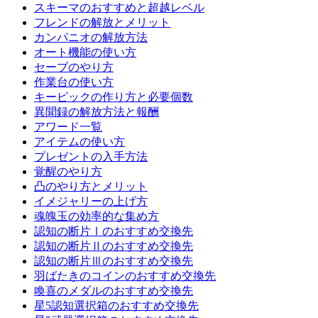
スキーマのおすすめと超越レベル
フレンドの解放とメリット
カンパニオの解放方法
オート機能の使い方
セーブのやり方
作業台の使い方
キーピックの作り方と必要個数
異聞録の解放方法と報酬
アワード一覧
アイテムの使い方
プレゼントの入手方法
覚醒のやり方
凸のやり方とメリット
イメジャリーの上げ方
魂魄玉の効率的な集め方
認知の断片Ⅰのおすすめ交換先
認知の断片Ⅱのおすすめ交換先
認知の断片Ⅲのおすすめ交換先
羽ばたきのコインのおすすめ交換先
喚喜のメダルのおすすめ交換先
星5認知選択箱のおすすめ交換先