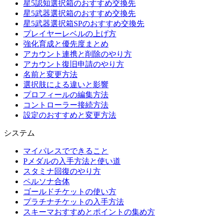
星5認知選択箱のおすすめ交換先
星5武器選択箱のおすすめ交換先
星5武器選択箱SPのおすすめ交換先
プレイヤーレベルの上げ方
強化育成と優先度まとめ
アカウント連携と削除のやり方
アカウント復旧申請のやり方
名前と変更方法
選択肢による違いと影響
プロフィールの編集方法
コントローラー接続方法
設定のおすすめと変更方法
システム
マイパレスでできること
Pメダルの入手方法と使い道
スタミナ回復のやり方
ペルソナ合体
ゴールドチケットの使い方
プラチナチケットの入手方法
スキーマおすすめとポイントの集め方