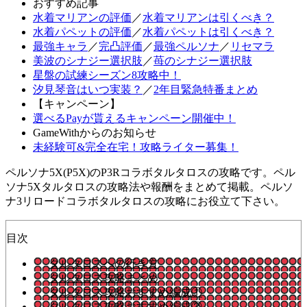
おすすめ記事
水着マリアンの評価
／
水着マリアンは引くべき？
水着パペットの評価
／
水着パペットは引くべき？
最強キャラ
／
完凸評価
／
最強ペルソナ
／
リセマラ
美波のシナジー選択肢
／
苺のシナジー選択肢
星盤の試練シーズン8攻略中！
汐見琴音はいつ実装？
／
2年目緊急特番まとめ
【キャンペーン】
選べるPayが貰えるキャンペーン開催中！
GameWithからのお知らせ
未経験可&完全在宅！攻略ライター募集！
ペルソナ5X(P5X)のP3Rコラボタルタロスの攻略です。ペル
ソナ5Xタルタロスの攻略法や報酬をまとめて掲載。ペルソ
ナ3リロードコラボタルタロスの攻略にお役立て下さい。
目次
タルタロスへの行き方
タルタロス攻略まとめ
タルタロス攻略おすすめ編成①
タルタロス攻略おすすめ編成②