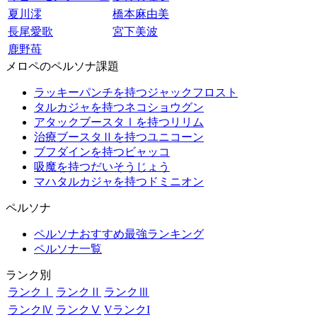
夏川澪
橋本麻由美
長尾愛歌
宮下美波
鹿野苺
メロペのペルソナ課題
ラッキーパンチを持つジャックフロスト
タルカジャを持つネコショウグン
アタックブースタⅠを持つリリム
治療ブースタⅡを持つユニコーン
ブフダインを持つビャッコ
吸魔を持つだいそうじょう
マハタルカジャを持つドミニオン
ペルソナ
ペルソナおすすめ最強ランキング
ペルソナ一覧
ランク別
ランクⅠ
ランクⅡ
ランクⅢ
ランクⅣ
ランクⅤ
VランクI