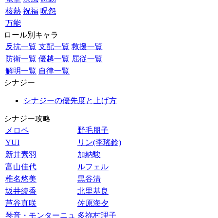
核熱
祝福
呪怨
万能
ロール別キャラ
反抗一覧
支配一覧
救援一覧
防衛一覧
優越一覧
屈従一覧
解明一覧
自律一覧
シナジー
シナジーの優先度と上げ方
シナジー攻略
メロペ
野毛朋子
YUI
リン(李瑤鈴)
新井素羽
加納駿
富山佳代
ルフェル
椎名悠美
黒谷清
坂井綾香
北里基良
芦谷真咲
佐原海夕
琴音・モンターニュ
多祢村理子