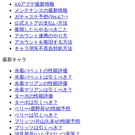
4.6アプデ最新情報
メンテナンスの最新情報
ガチャスケ予想(Ver.4.7~)
公式ストアの支払い方法
復帰したらやるべきこと
アカウント連携のやり方
アカウントを復旧する方法
キャラ消失不具合対処方法
最新キャラ
水着パペットの性能評価
水着パペットは引くべき？
水着マリアンの性能評価
水着マリアンは引くべき？
ターボの性能評価
ターボは引くべき？
ベリー(鹿野苺)の性能予想
ベリーは引くべき？
ブリッツ(片山久未)の性能予想
ブリッツは引くべき？
汐見琴音(ハム子)はいつ実装？