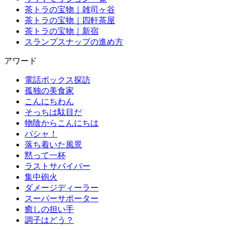
茶トラの宝物｜雑司ヶ谷
茶トラの宝物｜四軒茶屋
茶トラの宝物｜新宿
スランプスナップの進め方
アワード
電話ボックス探訪
孤独の美食家
こんにちわん
そっちは駄目だ
物陰からこんにちは
パシャ！
落ち着いた風景
黙って一杯
ラストサバイバー
集中砲火
ダメージディーラー
スーパーサポーター
癒しの担い手
調子はどう？