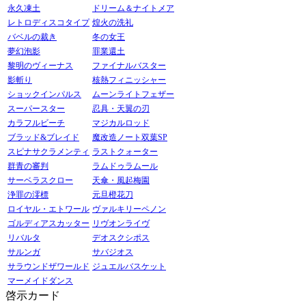
永久凍土
ドリーム＆ナイトメア
レトロディスコタイプ
煌火の洗礼
バベルの裁き
冬の女王
夢幻泡影
罪業還土
黎明のヴィーナス
ファイナルバスター
影斬り
核熱フィニッシャー
ショックインパルス
ムーンライトフェザー
スーパースター
忍具・天翼の刃
カラフルビーチ
マジカルロッド
ブラッド&ブレイド
魔改造ノート双葉SP
スピナサクラメンティ
ラストクォーター
群青の審判
ラムドゥラムール
サーベラスクロー
天傘・風起梅園
浄罪の澪標
元旦橙花刀
ロイヤル・エトワール
ヴァルキリーペノン
ゴルディアスカッター
リヴオンライヴ
リバルタ
デオスクシポス
サルンガ
サバジオス
サラウンドザワールド
ジュエルバスケット
マーメイドダンス
啓示カード