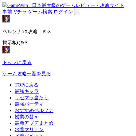
事前ガチャ
ゲーム検索
ログイン
ペルソナ5X攻略｜P5X
掲示板Q&A
トップに戻る
ゲーム攻略一覧を見る
TOPに戻る
最強キャラ
リセマラ当たり
最強パーティ
おすすめペルソナ
授業の答え
最新アプデまとめ
水着マリアン
水着パペット