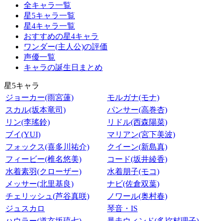
全キャラ一覧
星5キャラ一覧
星4キャラ一覧
おすすめの星4キャラ
ワンダー(主人公)の評価
声優一覧
キャラの誕生日まとめ
星5キャラ
ジョーカー(雨宮蓮)
モルガナ(モナ)
スカル(坂本竜司)
パンサー(高巻杏)
リン(李瑤鈴)
リドル(西森陽菜)
ブイ(YUI)
マリアン(宮下美波)
フォックス(喜多川祐介)
クイーン(新島真)
フィービー(椎名悠美)
コード(坂井綾香)
水着素羽(クローザー)
水着朋子(モコ)
メッサー(北里基良)
ナビ(佐倉双葉)
チェリッシュ(芦谷真咲)
ノワール(奥村春)
ジュスカロ
琴音・IS
ハウラー(道玄坂琉七)
暴走ウィンド(多祢村理子)