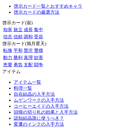
啓示カード一覧とおすすめキャラ
啓示カードの厳選方法
啓示カード(宙)
知覚
旅立
成長
集中
信念
信頼
調和
受容
啓示カード(旭月星天)
転換
平和
贅沢
豊穣
動力
勝利
真理
妨害
恵愛
勇気
支配
闘争
アイテム
アイテム一覧
料理一覧
自在結晶の入手方法
ムゲンワークの入手方法
コーヒーエイドの入手方法
回帰の切り札の効果と入手方法
認知結晶誰に使うべき？
変遷のインクの入手方法