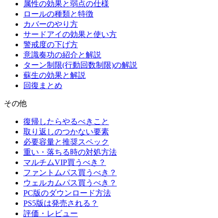
属性の効果と弱点の仕様
ロールの種類と特徴
カバーのやり方
サードアイの効果と使い方
警戒度の下げ方
意識奏功の紹介と解説
ターン制限(行動回数制限)の解説
蘇生の効果と解説
回復まとめ
その他
復帰したらやるべきこと
取り返しのつかない要素
必要容量と推奨スペック
重い・落ちる時の対処方法
マルチムVIP買うべき？
ファントムパス買うべき？
ウェルカムパス買うべき？
PC版のダウンロード方法
PS5版は発売される？
評価・レビュー