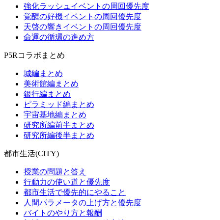
強化ラッシュイベントの周回優先度
覚醒の好機イベントの周回優先度
天啓の響きイベントの周回優先度
命運の循環の進め方
P5Rコラボまとめ
城編まとめ
美術館編まとめ
銀行編まとめ
ピラミッド編まとめ
宇宙基地編まとめ
研究所編前半まとめ
研究所編後半まとめ
都市生活(CITY)
授業の問題と答え
行動力の使い道と優先度
都市生活で優先的にやること
人間パラメータの上げ方と優先度
バイトのやり方と報酬