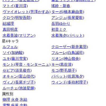
マトイ(夏川澪)
瑤鈴・新春
ヴァイオレット(芳澤かすみ)
ターボ(橋本麻由美)
クロウ(明智吾郎)
アンジュ(長尾愛歌)
結城理
岳羽ゆかり
真田明彦
初音ミク
水着美波(マリアン)
水着海夕(パペット)
星4キャラ
ルフェル
クローザー(新井素羽)
ソイ(加納駿)
フルーレ(白鳥誠司)
ユキ(藤川雪実)
リオン(神山嶺央)
モント(琴音・モンターニュ)
キー(黒谷清)
セピア(須見俊也)
モコ(野毛朋子)
オキャン(富山佳代)
パペット(佐原海夕)
ヴィノ(長尾チヅ子)
ウィンド(多祢村理子)
ルーチェ(池波星輝)
属性別
物理
火炎
氷結
電撃
疾風
念動