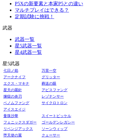
P5Xの新要素と本家P5との違い
マルチプレイはできる？
定期試験に挑戦！
武器
武器一覧
星5武器一覧
星4武器一覧
星5武器
七日ノ焰
万里一空
アークナイフ
グリッター
エクス・マキナ
葬送の眼
星天の羅針
アビスファング
煉獄の炎刃
レゾナンサー
ベノムファング
サイクロトロン
アイスエイジ
曼珠沙華
スイートピッケル
フェニックスダガー
ゴールデンレガシー
リベンジアックス
ソーンウィップ
堕天使の翼
クェーサー