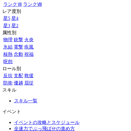
ランクⅦ
ランクⅧ
レア度別
星5
星4
星3
星2
属性別
物理
銃撃
火炎
氷結
電撃
疾風
核熱
念動
祝福
呪怨
ロール別
反抗
支配
救援
防衛
優越
屈従
スキル
スキル一覧
イベント
イベントの攻略とスケジュール
全速力でぶっ飛ばせの進め方