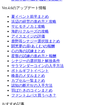
Ver.4.6のアップデート情報
夏イベント前半まとめ
浜辺の経営の進め方と攻略
サヒモチノカミ攻略
海釣りクルーズの攻略
アイスエイジの評価
鹿野苺シナジー選択肢まとめ
閼兇夢の扉(あくむ)の報酬
心の海の試練まとめ
星盤の試練の進め方と報酬
シナジーの選択肢と解放条件
サラマンダーコインの入手方法
ボトルギフトイベント
喚喜のメダルまとめ
カプセル一覧まとめ
認知の断片Ⅳの入手方法
羽ばたきのコインまとめ
ファントムパス買うべき？
おすすめ記事