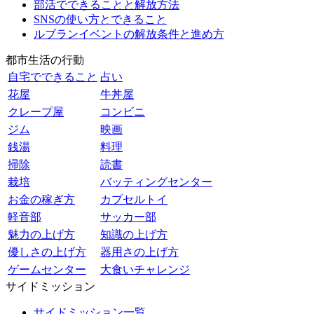
部活でできることと解放方法
SNSの使い方とできること
ルブランイベントの解放条件と進め方
都市生活の行動
自宅でできること
占い
花屋
牛丼屋
クレープ屋
コンビニ
ジム
映画
銭湯
料理
掃除
読書
栽培
バッティングセンター
お金の稼ぎ方
カプセルトイ
軽音部
サッカー部
魅力の上げ方
知識の上げ方
優しさの上げ方
器用さの上げ方
ゲームセンター
大食いチャレンジ
サイドミッション
サイドミッション一覧