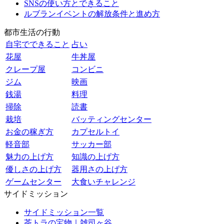
SNSの使い方とできること
ルブランイベントの解放条件と進め方
都市生活の行動
自宅でできること
占い
花屋
牛丼屋
クレープ屋
コンビニ
ジム
映画
銭湯
料理
掃除
読書
栽培
バッティングセンター
お金の稼ぎ方
カプセルトイ
軽音部
サッカー部
魅力の上げ方
知識の上げ方
優しさの上げ方
器用さの上げ方
ゲームセンター
大食いチャレンジ
サイドミッション
サイドミッション一覧
茶トラの宝物｜雑司ヶ谷