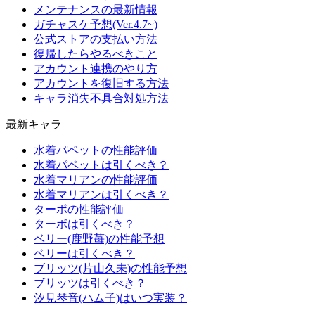
メンテナンスの最新情報
ガチャスケ予想(Ver.4.7~)
公式ストアの支払い方法
復帰したらやるべきこと
アカウント連携のやり方
アカウントを復旧する方法
キャラ消失不具合対処方法
最新キャラ
水着パペットの性能評価
水着パペットは引くべき？
水着マリアンの性能評価
水着マリアンは引くべき？
ターボの性能評価
ターボは引くべき？
ベリー(鹿野苺)の性能予想
ベリーは引くべき？
ブリッツ(片山久未)の性能予想
ブリッツは引くべき？
汐見琴音(ハム子)はいつ実装？