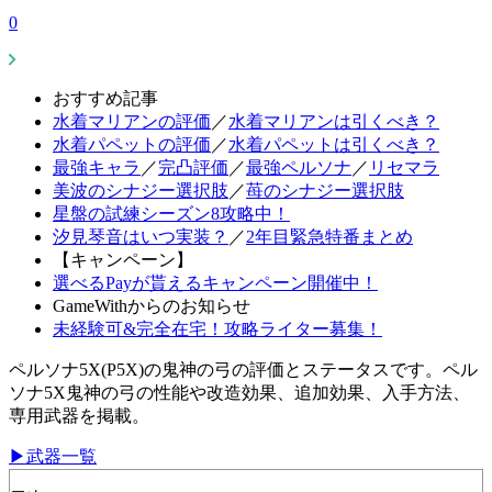
0
おすすめ記事
水着マリアンの評価
／
水着マリアンは引くべき？
水着パペットの評価
／
水着パペットは引くべき？
最強キャラ
／
完凸評価
／
最強ペルソナ
／
リセマラ
美波のシナジー選択肢
／
苺のシナジー選択肢
星盤の試練シーズン8攻略中！
汐見琴音はいつ実装？
／
2年目緊急特番まとめ
【キャンペーン】
選べるPayが貰えるキャンペーン開催中！
GameWithからのお知らせ
未経験可&完全在宅！攻略ライター募集！
ペルソナ5X(P5X)の鬼神の弓の評価とステータスです。ペル
ソナ5X鬼神の弓の性能や改造効果、追加効果、入手方法、
専用武器を掲載。
▶武器一覧