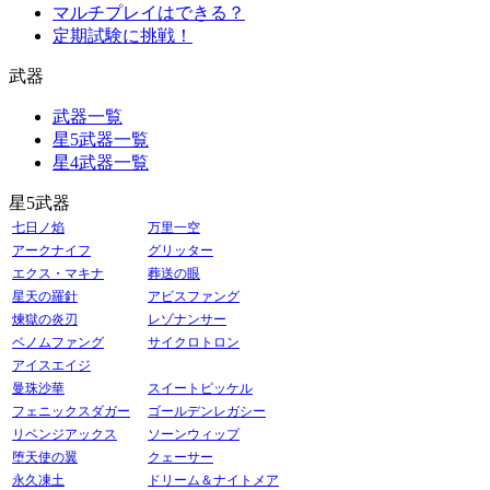
マルチプレイはできる？
定期試験に挑戦！
武器
武器一覧
星5武器一覧
星4武器一覧
星5武器
七日ノ焰
万里一空
アークナイフ
グリッター
エクス・マキナ
葬送の眼
星天の羅針
アビスファング
煉獄の炎刃
レゾナンサー
ベノムファング
サイクロトロン
アイスエイジ
曼珠沙華
スイートピッケル
フェニックスダガー
ゴールデンレガシー
リベンジアックス
ソーンウィップ
堕天使の翼
クェーサー
永久凍土
ドリーム＆ナイトメア