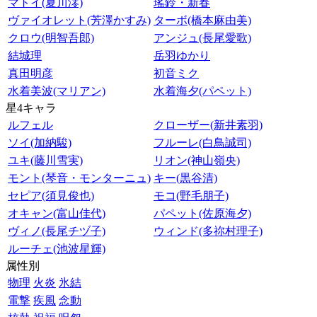
マトイ(夏川澪)
瑤鈴・新春
ヴァイオレット(芳澤かすみ)
ターボ(橋本麻由美)
クロウ(明智吾郎)
アンジュ(長尾愛歌)
結城理
岳羽ゆかり
真田明彦
初音ミク
水着美波(マリアン)
水着海夕(パペット)
星4キャラ
ルフェル
クローザー(新井素羽)
ソイ(加納駿)
フルーレ(白鳥誠司)
ユキ(藤川雪実)
リオン(神山嶺央)
モント(琴音・モンターニュ)
キー(黒谷清)
セピア(須見俊也)
モコ(野毛朋子)
オキャン(富山佳代)
パペット(佐原海夕)
ヴィノ(長尾チヅ子)
ウィンド(多祢村理子)
ルーチェ(池波星輝)
属性別
物理
火炎
氷結
電撃
疾風
念動