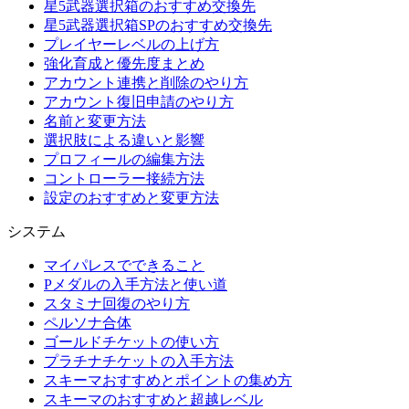
星5武器選択箱のおすすめ交換先
星5武器選択箱SPのおすすめ交換先
プレイヤーレベルの上げ方
強化育成と優先度まとめ
アカウント連携と削除のやり方
アカウント復旧申請のやり方
名前と変更方法
選択肢による違いと影響
プロフィールの編集方法
コントローラー接続方法
設定のおすすめと変更方法
システム
マイパレスでできること
Pメダルの入手方法と使い道
スタミナ回復のやり方
ペルソナ合体
ゴールドチケットの使い方
プラチナチケットの入手方法
スキーマおすすめとポイントの集め方
スキーマのおすすめと超越レベル