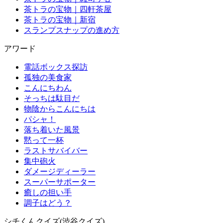
茶トラの宝物｜四軒茶屋
茶トラの宝物｜新宿
スランプスナップの進め方
アワード
電話ボックス探訪
孤独の美食家
こんにちわん
そっちは駄目だ
物陰からこんにちは
パシャ！
落ち着いた風景
黙って一杯
ラストサバイバー
集中砲火
ダメージディーラー
スーパーサポーター
癒しの担い手
調子はどう？
シチくんクイズ(渋谷クイズ)