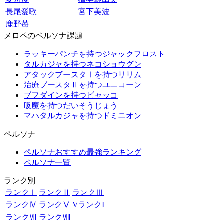
長尾愛歌
宮下美波
鹿野苺
メロペのペルソナ課題
ラッキーパンチを持つジャックフロスト
タルカジャを持つネコショウグン
アタックブースタⅠを持つリリム
治療ブースタⅡを持つユニコーン
ブフダインを持つビャッコ
吸魔を持つだいそうじょう
マハタルカジャを持つドミニオン
ペルソナ
ペルソナおすすめ最強ランキング
ペルソナ一覧
ランク別
ランクⅠ
ランクⅡ
ランクⅢ
ランクⅣ
ランクⅤ
VランクI
ランクⅦ
ランクⅧ