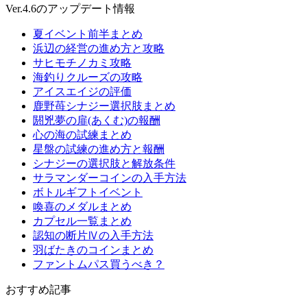
Ver.4.6のアップデート情報
夏イベント前半まとめ
浜辺の経営の進め方と攻略
サヒモチノカミ攻略
海釣りクルーズの攻略
アイスエイジの評価
鹿野苺シナジー選択肢まとめ
閼兇夢の扉(あくむ)の報酬
心の海の試練まとめ
星盤の試練の進め方と報酬
シナジーの選択肢と解放条件
サラマンダーコインの入手方法
ボトルギフトイベント
喚喜のメダルまとめ
カプセル一覧まとめ
認知の断片Ⅳの入手方法
羽ばたきのコインまとめ
ファントムパス買うべき？
おすすめ記事