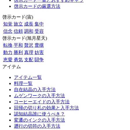
啓示カード一覧とおすすめキャラ
啓示カードの厳選方法
啓示カード(宙)
知覚
旅立
成長
集中
信念
信頼
調和
受容
啓示カード(旭月星天)
転換
平和
贅沢
豊穣
動力
勝利
真理
妨害
恵愛
勇気
支配
闘争
アイテム
アイテム一覧
料理一覧
自在結晶の入手方法
ムゲンワークの入手方法
コーヒーエイドの入手方法
回帰の切り札の効果と入手方法
認知結晶誰に使うべき？
変遷のインクの入手方法
遡行の切符の入手方法