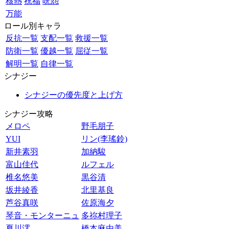
核熱
祝福
呪怨
万能
ロール別キャラ
反抗一覧
支配一覧
救援一覧
防衛一覧
優越一覧
屈従一覧
解明一覧
自律一覧
シナジー
シナジーの優先度と上げ方
シナジー攻略
メロペ
野毛朋子
YUI
リン(李瑤鈴)
新井素羽
加納駿
富山佳代
ルフェル
椎名悠美
黒谷清
坂井綾香
北里基良
芦谷真咲
佐原海夕
琴音・モンターニュ
多祢村理子
夏川澪
橋本麻由美