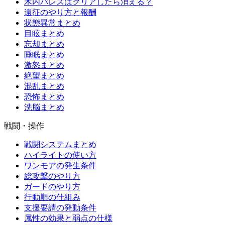
木内パレスはクリアしたら消える？
遠征のやり方と報酬
状態異常まとめ
目眩まとめ
忘却まとめ
睡眠まとめ
激怒まとめ
絶望まとめ
混乱まとめ
恐怖まとめ
洗脳まとめ
戦闘・操作
戦闘システムまとめ
ハイライトの使い方
ワンモアの発生条件
総攻撃のやり方
ガードのやり方
行動順の仕組み
支援要請の発動条件
属性の効果と弱点の仕様