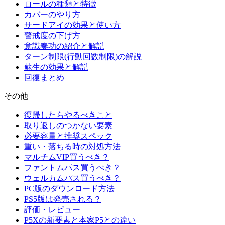
ロールの種類と特徴
カバーのやり方
サードアイの効果と使い方
警戒度の下げ方
意識奏功の紹介と解説
ターン制限(行動回数制限)の解説
蘇生の効果と解説
回復まとめ
その他
復帰したらやるべきこと
取り返しのつかない要素
必要容量と推奨スペック
重い・落ちる時の対処方法
マルチムVIP買うべき？
ファントムパス買うべき？
ウェルカムパス買うべき？
PC版のダウンロード方法
PS5版は発売される？
評価・レビュー
P5Xの新要素と本家P5との違い