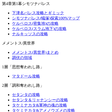
第4章第1幕シモツナパレス
下津名パレス攻略とギミック
シモツナパレス(蟻塚)探索100%マップ
ケルベロス(密集地)の攻略
ケルベロス(スラム地下)の攻略
ナルキッソスの攻略
メメントス/異世界
メメントス(異世界)まとめ
調伏の領域
1層「思想奪われし路」
マタドール攻略
2層「調和奪われし路」
セタンタの攻略
セタンタ＆リャナンシーの攻略
タケミナカタ&軍神の魂の攻略
タケミナカタ&アメノウズメの攻略