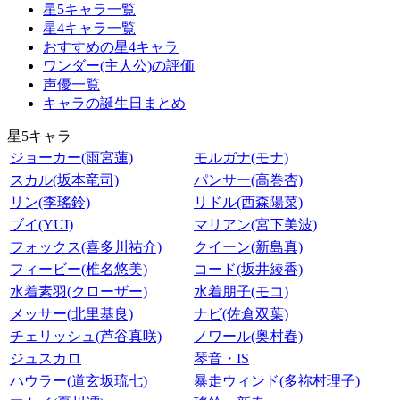
星5キャラ一覧
星4キャラ一覧
おすすめの星4キャラ
ワンダー(主人公)の評価
声優一覧
キャラの誕生日まとめ
星5キャラ
ジョーカー(雨宮蓮)
モルガナ(モナ)
スカル(坂本竜司)
パンサー(高巻杏)
リン(李瑤鈴)
リドル(西森陽菜)
ブイ(YUI)
マリアン(宮下美波)
フォックス(喜多川祐介)
クイーン(新島真)
フィービー(椎名悠美)
コード(坂井綾香)
水着素羽(クローザー)
水着朋子(モコ)
メッサー(北里基良)
ナビ(佐倉双葉)
チェリッシュ(芦谷真咲)
ノワール(奥村春)
ジュスカロ
琴音・IS
ハウラー(道玄坂琉七)
暴走ウィンド(多祢村理子)