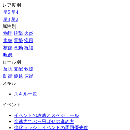
レア度別
星5
星4
星3
星2
属性別
物理
銃撃
火炎
氷結
電撃
疾風
核熱
念動
祝福
呪怨
ロール別
反抗
支配
救援
防衛
優越
屈従
スキル
スキル一覧
イベント
イベントの攻略とスケジュール
全速力でぶっ飛ばせの進め方
強化ラッシュイベントの周回優先度