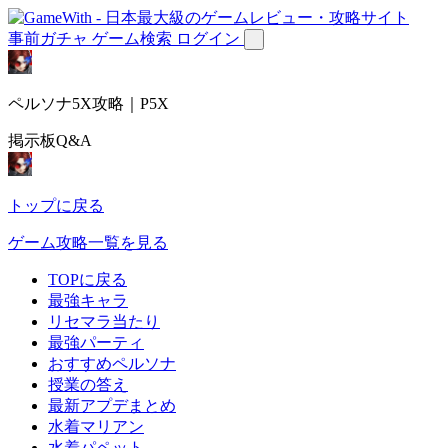
事前ガチャ
ゲーム検索
ログイン
ペルソナ5X攻略｜P5X
掲示板Q&A
トップに戻る
ゲーム攻略一覧を見る
TOPに戻る
最強キャラ
リセマラ当たり
最強パーティ
おすすめペルソナ
授業の答え
最新アプデまとめ
水着マリアン
水着パペット