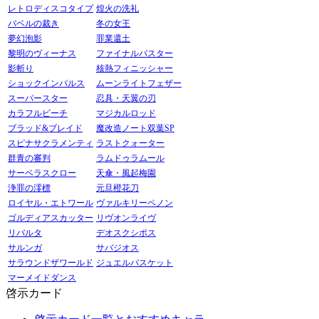
レトロディスコタイプ
煌火の洗礼
バベルの裁き
冬の女王
夢幻泡影
罪業還土
黎明のヴィーナス
ファイナルバスター
影斬り
核熱フィニッシャー
ショックインパルス
ムーンライトフェザー
スーパースター
忍具・天翼の刃
カラフルビーチ
マジカルロッド
ブラッド&ブレイド
魔改造ノート双葉SP
スピナサクラメンティ
ラストクォーター
群青の審判
ラムドゥラムール
サーベラスクロー
天傘・風起梅園
浄罪の澪標
元旦橙花刀
ロイヤル・エトワール
ヴァルキリーペノン
ゴルディアスカッター
リヴオンライヴ
リバルタ
デオスクシポス
サルンガ
サバジオス
サラウンドザワールド
ジュエルバスケット
マーメイドダンス
啓示カード