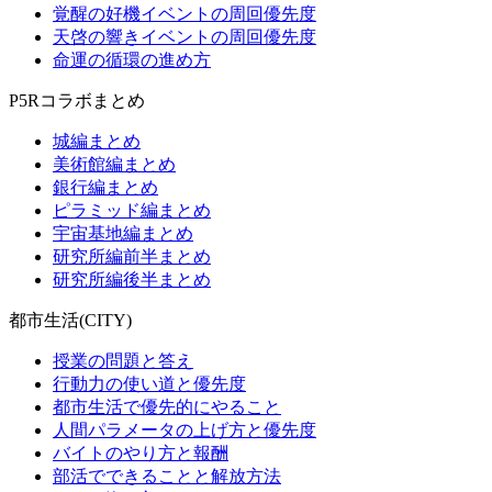
覚醒の好機イベントの周回優先度
天啓の響きイベントの周回優先度
命運の循環の進め方
P5Rコラボまとめ
城編まとめ
美術館編まとめ
銀行編まとめ
ピラミッド編まとめ
宇宙基地編まとめ
研究所編前半まとめ
研究所編後半まとめ
都市生活(CITY)
授業の問題と答え
行動力の使い道と優先度
都市生活で優先的にやること
人間パラメータの上げ方と優先度
バイトのやり方と報酬
部活でできることと解放方法