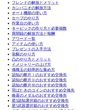
フレンドの解放とメリット
カンパニオの解放方法
オート機能の使い方
セーブのやり方
作業台の使い方
キーピックの作り方と必要個数
異聞録の解放方法と報酬
アワード一覧
アイテムの使い方
プレゼントの入手方法
覚醒のやり方
凸のやり方とメリット
イメジャリーの上げ方
魂魄玉の効率的な集め方
認知の断片Ⅰのおすすめ交換先
認知の断片Ⅱのおすすめ交換先
認知の断片Ⅲのおすすめ交換先
羽ばたきのコインのおすすめ交換先
喚喜のメダルのおすすめ交換先
星5認知選択箱のおすすめ交換先
星5武器選択箱のおすすめ交換先