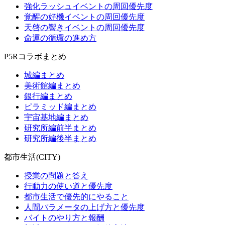
強化ラッシュイベントの周回優先度
覚醒の好機イベントの周回優先度
天啓の響きイベントの周回優先度
命運の循環の進め方
P5Rコラボまとめ
城編まとめ
美術館編まとめ
銀行編まとめ
ピラミッド編まとめ
宇宙基地編まとめ
研究所編前半まとめ
研究所編後半まとめ
都市生活(CITY)
授業の問題と答え
行動力の使い道と優先度
都市生活で優先的にやること
人間パラメータの上げ方と優先度
バイトのやり方と報酬