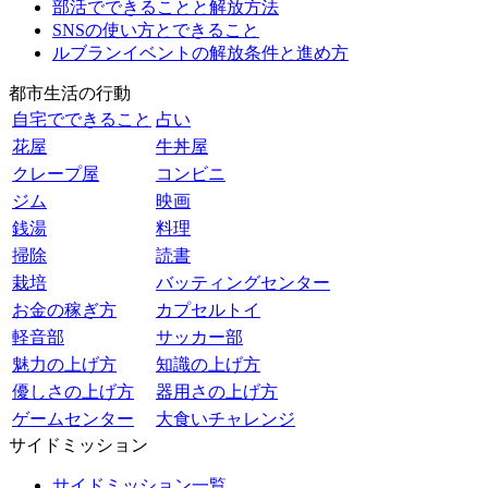
部活でできることと解放方法
SNSの使い方とできること
ルブランイベントの解放条件と進め方
都市生活の行動
自宅でできること
占い
花屋
牛丼屋
クレープ屋
コンビニ
ジム
映画
銭湯
料理
掃除
読書
栽培
バッティングセンター
お金の稼ぎ方
カプセルトイ
軽音部
サッカー部
魅力の上げ方
知識の上げ方
優しさの上げ方
器用さの上げ方
ゲームセンター
大食いチャレンジ
サイドミッション
サイドミッション一覧