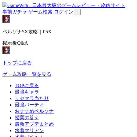
事前ガチャ
ゲーム検索
ログイン
ペルソナ5X攻略｜P5X
掲示板Q&A
トップに戻る
ゲーム攻略一覧を見る
TOPに戻る
最強キャラ
リセマラ当たり
最強パーティ
おすすめペルソナ
授業の答え
最新アプデまとめ
水着マリアン
水着パペット