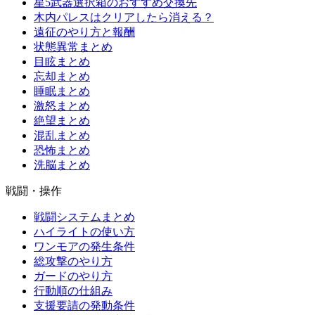
星5武器選択箱のおすすめ交換先
木内パレスはクリアしたら消える？
遠征のやり方と報酬
状態異常まとめ
目眩まとめ
忘却まとめ
睡眠まとめ
激怒まとめ
絶望まとめ
混乱まとめ
恐怖まとめ
洗脳まとめ
戦闘・操作
戦闘システムまとめ
ハイライトの使い方
ワンモアの発生条件
総攻撃のやり方
ガードのやり方
行動順の仕組み
支援要請の発動条件