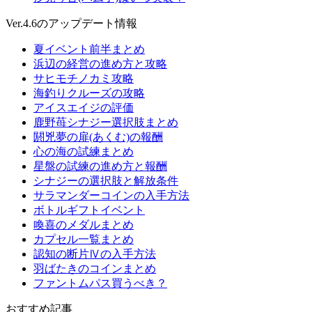
Ver.4.6のアップデート情報
夏イベント前半まとめ
浜辺の経営の進め方と攻略
サヒモチノカミ攻略
海釣りクルーズの攻略
アイスエイジの評価
鹿野苺シナジー選択肢まとめ
閼兇夢の扉(あくむ)の報酬
心の海の試練まとめ
星盤の試練の進め方と報酬
シナジーの選択肢と解放条件
サラマンダーコインの入手方法
ボトルギフトイベント
喚喜のメダルまとめ
カプセル一覧まとめ
認知の断片Ⅳの入手方法
羽ばたきのコインまとめ
ファントムパス買うべき？
おすすめ記事