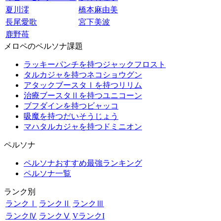
夏川澪
橋本麻由美
長尾愛歌
宮下美波
鹿野苺
メロペのペルソナ課題
ラッキーパンチを持つジャックフロスト
タルカジャを持つネコショウグン
アタックブースタⅠを持つリリム
治療ブースタⅡを持つユニコーン
ブフダインを持つビャッコ
吸魔を持つだいそうじょう
マハタルカジャを持つドミニオン
ペルソナ
ペルソナおすすめ最強ランキング
ペルソナ一覧
ランク別
ランクⅠ
ランクⅡ
ランクⅢ
ランクⅣ
ランクⅤ
VランクI