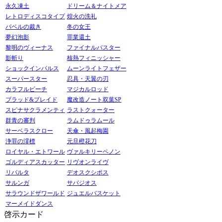
永久凍土
ドリーム＆ナイトメア
レトロディスコタイプ
煌火の洗礼
バベルの裁き
冬の女王
夢幻泡影
罪業還土
黎明のヴィーナス
ファイナルバスター
影斬り
核熱フィニッシャー
ショックインパルス
ムーンライトフェザー
スーパースター
忍具・天翼の刃
カラフルビーチ
マジカルロッド
ブラッド&ブレイド
魔改造ノート双葉SP
スピナサクラメンティ
ラストクォーター
群青の審判
ラムドゥラムール
サーベラスクロー
天傘・風起梅園
浄罪の澪標
元旦橙花刀
ロイヤル・エトワール
ヴァルキリーペノン
ゴルディアスカッター
リヴオンライヴ
リバルタ
デオスクシポス
サルンガ
サバジオス
サラウンドザワールド
ジュエルバスケット
マーメイドダンス
啓示カード