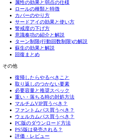
属性の効果と弱点の仕様
ロールの種類と特徴
カバーのやり方
サードアイの効果と使い方
警戒度の下げ方
意識奏功の紹介と解説
ターン制限(行動回数制限)の解説
蘇生の効果と解説
回復まとめ
その他
復帰したらやるべきこと
取り返しのつかない要素
必要容量と推奨スペック
重い・落ちる時の対処方法
マルチムVIP買うべき？
ファントムパス買うべき？
ウェルカムパス買うべき？
PC版のダウンロード方法
PS5版は発売される？
評価・レビュー