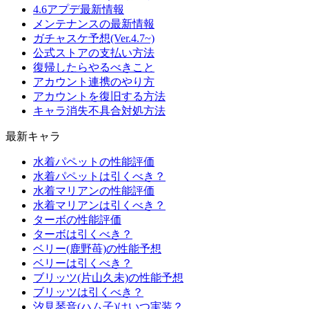
4.6アプデ最新情報
メンテナンスの最新情報
ガチャスケ予想(Ver.4.7~)
公式ストアの支払い方法
復帰したらやるべきこと
アカウント連携のやり方
アカウントを復旧する方法
キャラ消失不具合対処方法
最新キャラ
水着パペットの性能評価
水着パペットは引くべき？
水着マリアンの性能評価
水着マリアンは引くべき？
ターボの性能評価
ターボは引くべき？
ベリー(鹿野苺)の性能予想
ベリーは引くべき？
ブリッツ(片山久未)の性能予想
ブリッツは引くべき？
汐見琴音(ハム子)はいつ実装？