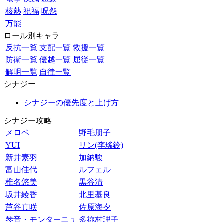
核熱
祝福
呪怨
万能
ロール別キャラ
反抗一覧
支配一覧
救援一覧
防衛一覧
優越一覧
屈従一覧
解明一覧
自律一覧
シナジー
シナジーの優先度と上げ方
シナジー攻略
メロペ
野毛朋子
YUI
リン(李瑤鈴)
新井素羽
加納駿
富山佳代
ルフェル
椎名悠美
黒谷清
坂井綾香
北里基良
芦谷真咲
佐原海夕
琴音・モンターニュ
多祢村理子