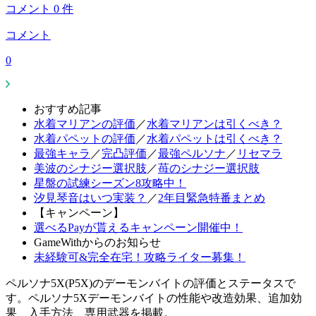
コメント
0
件
コメント
0
おすすめ記事
水着マリアンの評価
／
水着マリアンは引くべき？
水着パペットの評価
／
水着パペットは引くべき？
最強キャラ
／
完凸評価
／
最強ペルソナ
／
リセマラ
美波のシナジー選択肢
／
苺のシナジー選択肢
星盤の試練シーズン8攻略中！
汐見琴音はいつ実装？
／
2年目緊急特番まとめ
【キャンペーン】
選べるPayが貰えるキャンペーン開催中！
GameWithからのお知らせ
未経験可&完全在宅！攻略ライター募集！
ペルソナ5X(P5X)のデーモンバイトの評価とステータスで
す。ペルソナ5Xデーモンバイトの性能や改造効果、追加効
果、入手方法、専用武器を掲載。