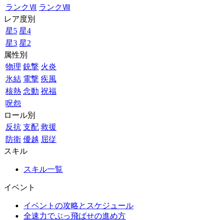
ランクⅦ
ランクⅧ
レア度別
星5
星4
星3
星2
属性別
物理
銃撃
火炎
氷結
電撃
疾風
核熱
念動
祝福
呪怨
ロール別
反抗
支配
救援
防衛
優越
屈従
スキル
スキル一覧
イベント
イベントの攻略とスケジュール
全速力でぶっ飛ばせの進め方