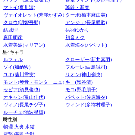
マトイ(夏川澪)
瑤鈴・新春
ヴァイオレット(芳澤かすみ)
ターボ(橋本麻由美)
クロウ(明智吾郎)
アンジュ(長尾愛歌)
結城理
岳羽ゆかり
真田明彦
初音ミク
水着美波(マリアン)
水着海夕(パペット)
星4キャラ
ルフェル
クローザー(新井素羽)
ソイ(加納駿)
フルーレ(白鳥誠司)
ユキ(藤川雪実)
リオン(神山嶺央)
モント(琴音・モンターニュ)
キー(黒谷清)
セピア(須見俊也)
モコ(野毛朋子)
オキャン(富山佳代)
パペット(佐原海夕)
ヴィノ(長尾チヅ子)
ウィンド(多祢村理子)
ルーチェ(池波星輝)
属性別
物理
火炎
氷結
電撃
疾風
念動