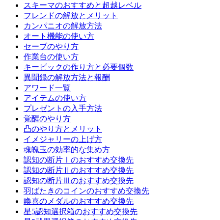
スキーマのおすすめと超越レベル
フレンドの解放とメリット
カンパニオの解放方法
オート機能の使い方
セーブのやり方
作業台の使い方
キーピックの作り方と必要個数
異聞録の解放方法と報酬
アワード一覧
アイテムの使い方
プレゼントの入手方法
覚醒のやり方
凸のやり方とメリット
イメジャリーの上げ方
魂魄玉の効率的な集め方
認知の断片Ⅰのおすすめ交換先
認知の断片Ⅱのおすすめ交換先
認知の断片Ⅲのおすすめ交換先
羽ばたきのコインのおすすめ交換先
喚喜のメダルのおすすめ交換先
星5認知選択箱のおすすめ交換先