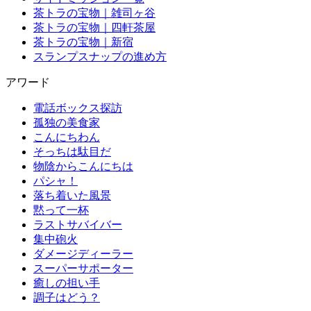
茶トラの宝物｜雑司ヶ谷
茶トラの宝物｜四軒茶屋
茶トラの宝物｜新宿
スランプスナップの進め方
アワード
電話ボックス探訪
孤独の美食家
こんにちわん
そっちは駄目だ
物陰からこんにちは
パシャ！
落ち着いた風景
黙って一杯
ラストサバイバー
集中砲火
ダメージディーラー
スーパーサポーター
癒しの担い手
調子はどう？