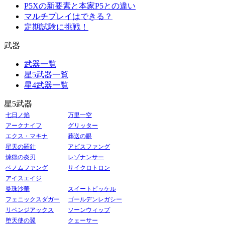
P5Xの新要素と本家P5との違い
マルチプレイはできる？
定期試験に挑戦！
武器
武器一覧
星5武器一覧
星4武器一覧
星5武器
七日ノ焰
万里一空
アークナイフ
グリッター
エクス・マキナ
葬送の眼
星天の羅針
アビスファング
煉獄の炎刃
レゾナンサー
ベノムファング
サイクロトロン
アイスエイジ
曼珠沙華
スイートピッケル
フェニックスダガー
ゴールデンレガシー
リベンジアックス
ソーンウィップ
堕天使の翼
クェーサー