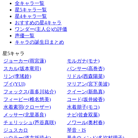
全キャラ一覧
星5キャラ一覧
星4キャラ一覧
おすすめの星4キャラ
ワンダー(主人公)の評価
声優一覧
キャラの誕生日まとめ
星5キャラ
ジョーカー(雨宮蓮)
モルガナ(モナ)
スカル(坂本竜司)
パンサー(高巻杏)
リン(李瑤鈴)
リドル(西森陽菜)
ブイ(YUI)
マリアン(宮下美波)
フォックス(喜多川祐介)
クイーン(新島真)
フィービー(椎名悠美)
コード(坂井綾香)
水着素羽(クローザー)
水着朋子(モコ)
メッサー(北里基良)
ナビ(佐倉双葉)
チェリッシュ(芦谷真咲)
ノワール(奥村春)
ジュスカロ
琴音・IS
ハウラー(道玄坂琉七)
暴走ウィンド(多祢村理子)