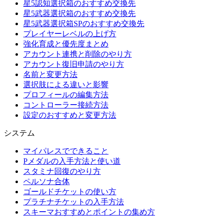
星5認知選択箱のおすすめ交換先
星5武器選択箱のおすすめ交換先
星5武器選択箱SPのおすすめ交換先
プレイヤーレベルの上げ方
強化育成と優先度まとめ
アカウント連携と削除のやり方
アカウント復旧申請のやり方
名前と変更方法
選択肢による違いと影響
プロフィールの編集方法
コントローラー接続方法
設定のおすすめと変更方法
システム
マイパレスでできること
Pメダルの入手方法と使い道
スタミナ回復のやり方
ペルソナ合体
ゴールドチケットの使い方
プラチナチケットの入手方法
スキーマおすすめとポイントの集め方