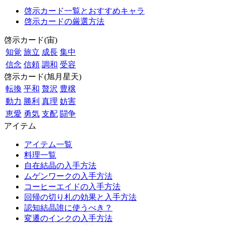
啓示カード一覧とおすすめキャラ
啓示カードの厳選方法
啓示カード(宙)
知覚
旅立
成長
集中
信念
信頼
調和
受容
啓示カード(旭月星天)
転換
平和
贅沢
豊穣
動力
勝利
真理
妨害
恵愛
勇気
支配
闘争
アイテム
アイテム一覧
料理一覧
自在結晶の入手方法
ムゲンワークの入手方法
コーヒーエイドの入手方法
回帰の切り札の効果と入手方法
認知結晶誰に使うべき？
変遷のインクの入手方法